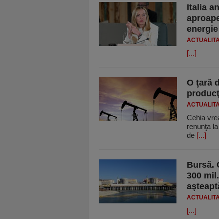
Italia 
aproape 
energie
ACTUALIT
[...]
O ţară 
producţ
ACTUALIT
Cehia vrea
renunţa la 
de
[...]
Bursă. 
300 mil
aşteapt
ACTUALIT
[...]