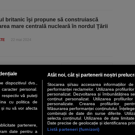
l britanic îşi propune să construiască
rea mare centrală nucleară în nordul Ţării
ATE
22 mai 2024
PAGINA URMĂTOARE »
dențiale
Atât noi, cât și partenerii noștri preluc
 dispozitivul dvs.,
Stocarea și/sau accesarea informațiilor de
u caracter personal.
performanței reclamelor. Utilizarea profilurilo
personalizat. Dezvoltarea și îmbunătățirea serv
 respectiv vă puteți
conținut personalizat. Utilizarea profilurilor
VER STORY
LIDERI
ANALIZE
HI-TECH
MEET THE CEO
ina cu politica de
personalizate. Crearea profilurilor pentr
i și nu vă vor afecta
Măsurarea performanței conținutului. Înțelegere
combinații de date din surse diferite. Utiliz
uri utile
Servicii
selecta conținutul. Utilizarea de date limitat
Date precise de geolocație și identificarea prin
ublicitate partenere,
Listă parteneri (furnizori)
Financiar
Politica de confidentialitate
Newsletter
ucram date pentru a