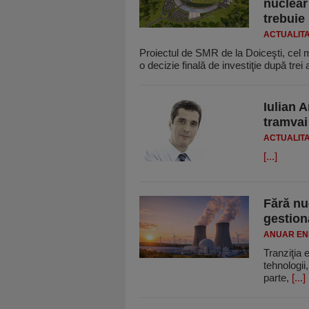
nuclear
trebuie
ACTUALIT
Proiectul de SMR de la Doiceşti, cel m
o decizie finală de investiţie după trei
Iulian 
tramvai
ACTUALIT
[...]
Fără nuc
gestion
ANUAR EN
Tranziţia 
tehnologii
parte,
[...]