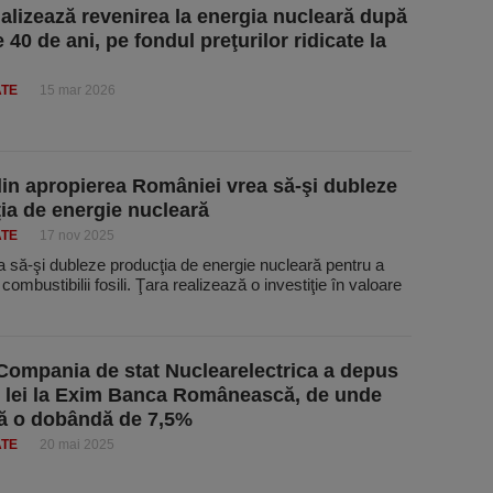
analizează revenirea la energia nucleară după
40 de ani, pe fondul preţurilor ridicate la
ATE
15 mar 2026
din apropierea României vrea să-şi dubleze
ia de energie nucleară
ATE
17 nov 2025
 să-şi dubleze producţia de energie nucleară pentru a
combustibilii fosili. Ţara realizează o investiţie în valoare
Compania de stat Nuclearelectrica a depus
. lei la Exim Banca Românească, de unde
ă o dobândă de 7,5%
ATE
20 mai 2025