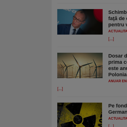
Schimba
faţă de
pentru 
ACTUALIT
[...]
Dosar d
prima ce
este an
Polonia
ANUAR ENE
[...]
Pe fond
Germani
ACTUALIT
[...]