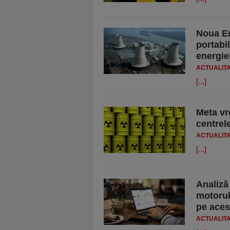
Noua Er
portabil
energiei
ACTUALIT
[...]
Meta vr
centrel
ACTUALIT
[...]
Analiză
motorul
pe aces
ACTUALIT