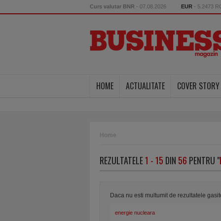
Curs valutar BNR
- 07.08.2026
EUR
- 5.2473 
HOME
ACTUALITATE
COVER STORY
Home
REZULTATELE
1 - 15
DIN
56
PENTRU "
Daca nu esti multumit de rezultatele gasi