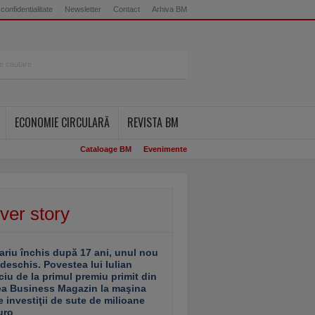
 confidentialitate
Newsletter
Contact
Arhiva BM
ECONOMIE CIRCULARĂ
REVISTA BM
Cataloage BM
Evenimente
ver story
ariu închis după 17 ani, unul nou
 deschis. Povestea lui Iulian
ciu de la primul premiu primit din
ea Business Magazin la maşina
e investiţii de sute de milioane
uro