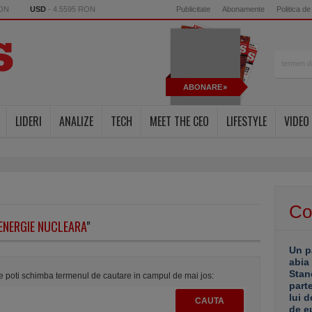
RON
USD
- 4.5595 RON
Publicitate
Abonamente
Politica de
ABONARE
LIDERI
ANALIZE
TECH
MEET THE CEO
LIFESTYLE
VIDEO
Co
ENERGIE NUCLEARA
"
Un p
abia
Stan
te poti schimba termenul de cautare in campul de mai jos:
part
lui d
de e