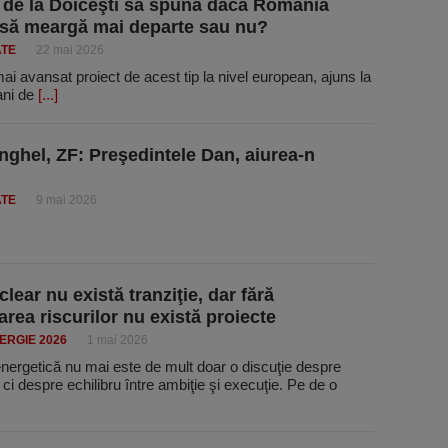
 de la Doiceşti să spună dacă România
 să meargă mai departe sau nu?
ATE
22 mai 2026
ai avansat proiect de acest tip la nivel european, ajuns la
 ani de
[...]
Anghel, ZF: Preşedintele Dan, aiurea-n
ATE
9 mai 2026
lear nu există tranziţie, dar fără
area riscurilor nu există proiecte
ERGIE 2026
1 mai 2026
energetică nu mai este de mult doar o discuţie despre
, ci despre echilibru între ambiţie şi execuţie. Pe de o