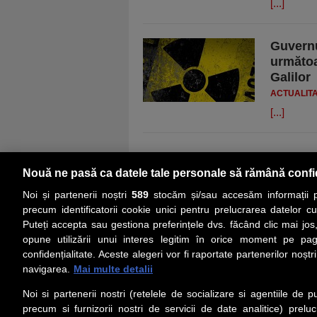
[...]
Guvernu
următoa
Galilor
ACTUALIT
[...]
Nouă ne pasă ca datele tale personale să rămână confi
Noi și partenerii noștri
589
stocăm și/sau accesăm informații pe
precum identificatorii cookie unici pentru prelucrarea datelor c
Puteți accepta sau gestiona preferințele dvs. făcând clic mai jos,
PRIMA PAGINĂ
ACTUALITATE
CO
opune utilizării unui interes legitim în orice moment pe pag
confidențialitate. Aceste alegeri vor fi raportate partenerilor noștr
navigarea.
Mai multe detalii
Social
Link-
Noi si partenerii nostri (retelele de socializare si agentiile de p
Z
iarul 
Urmareste-ne pe Facebook
precum si furnizorii nostri de servicii de date analitice) prel