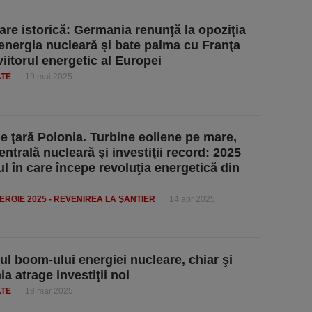
re istorică: Germania renunţă la opoziţia
 energia nucleară şi bate palma cu Franţa
viitorul energetic al Europei
ATE
19 mai 2025
e ţară Polonia. Turbine eoliene pe mare,
ntrală nucleară şi investiţii record: 2025
ul în care începe revoluţia energetică din
RGIE 2025 - REVENIREA LA ŞANTIER
14 apr 2025
ul boom-ului energiei nucleare, chiar şi
a atrage investiţii noi
ATE
18 mar 2025