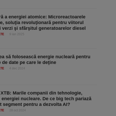
ă a energiei atomice: Microreactoarele
e, soluţia revoluţionară pentru viitorul
 verzi şi sfârşitul generatoarelor diesel
ATE
9 ian 2025
ea să folosească energie nucleară pentru
e de date pe care le deţine
ATE
4 dec 2024
 XTB: Marile companii din tehnologie,
 energiei nucleare. De ce big tech pariază
t segment pentru a dezvolta AI?
ATE
28 oct 2024