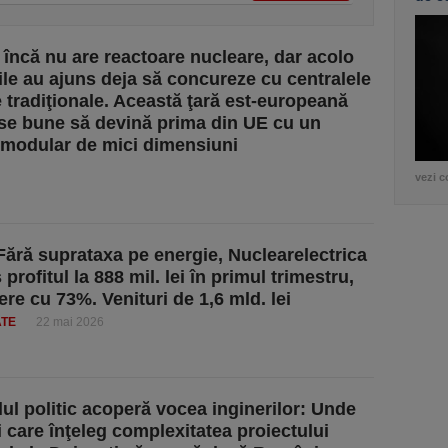
 încă nu are reactoare nucleare, dar acolo
le au ajuns deja să concureze cu centralele
 tradiţionale. Această ţară est-europeană
se bune să devină prima din UE cu un
 modular de mici dimensiuni
vezi c
Fără suprataxa pe energie, Nuclearelectrica
 profitul la 888 mil. lei în primul trimestru,
ere cu 73%. Venituri de 1,6 mld. lei
ATE
22 mai 2026
ul politic acoperă vocea inginerilor: Unde
i care înţeleg complexitatea proiectului