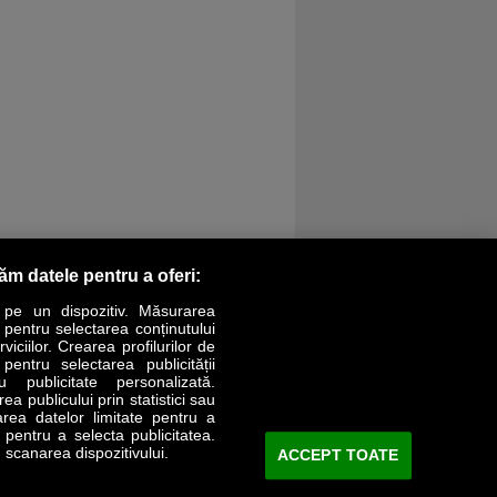
răm datele pentru a oferi:
 pe un dispozitiv. Măsurarea
r pentru selectarea conținutului
iciilor. Crearea profilurilor de
 pentru selectarea publicității
LIFESTYLE
SPECIAL
OPINII
u publicitate personalizată.
a publicului prin statistici sau
area datelor limitate pentru a
Revista Business Magazin
e pentru a selecta publicitatea.
 scanarea dispozitivului.
ACCEPT TOATE
Abonează-te şi primeşte revista acasă
saptămânal