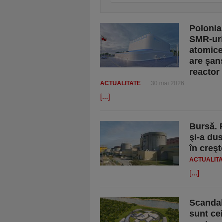
Polonia
SMR-uri
atomice
are şan
reactor
ACTUALITATE
30 mai 2026
[...]
Bursă. 
şi-a dus
în creşt
ACTUALIT
[...]
Scandal
sunt ce