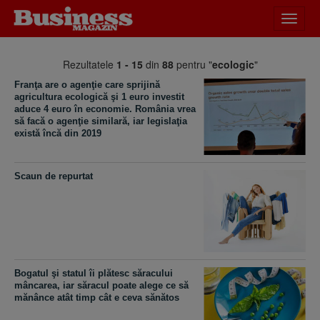
Desch
meniu
Rezultatele
1 - 15
din
88
pentru "
ecologic
"
Franţa are o agenţie care sprijină
agricultura ecologică şi 1 euro investit
aduce 4 euro în economie. România vrea
să facă o agenţie similară, iar legislaţia
există încă din 2019
Scaun de repurtat
Bogatul şi statul îi plătesc săracului
mâncarea, iar săracul poate alege ce să
mănânce atât timp cât e ceva sănătos