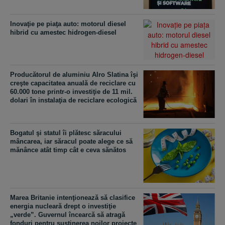
Inovaţie pe piaţa auto: motorul diesel
hibrid cu amestec hidrogen-diesel
Producătorul de aluminiu Alro Slatina îşi
creşte capacitatea anuală de reciclare cu
60.000 tone printr-o investiţie de 11 mil.
dolari în instalaţia de reciclare ecologică
Bogatul şi statul îi plătesc săracului
mâncarea, iar săracul poate alege ce să
mănânce atât timp cât e ceva sănătos
Marea Britanie intenţionează să clasifice
energia nucleară drept o investiţie
„verde”. Guvernul încearcă să atragă
fonduri pentru susţinerea noilor proiecte