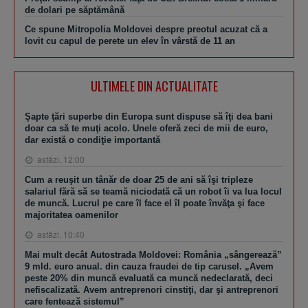
de dolari pe săptămână
Ce spune Mitropolia Moldovei despre preotul acuzat că a
lovit cu capul de perete un elev în vârstă de 11 an
ULTIMELE DIN ACTUALITATE
Şapte ţări superbe din Europa sunt dispuse să îţi dea bani
doar ca să te muţi acolo. Unele oferă zeci de mii de euro,
dar există o condiţie importantă
astăzi, 12:00
Cum a reuşit un tânăr de doar 25 de ani să îşi tripleze
salariul fără să se teamă niciodată că un robot îi va lua locul
de muncă. Lucrul pe care îl face el îl poate învăţa şi face
majoritatea oamenilor
astăzi, 10:40
Mai mult decât Autostrada Moldovei: România „sângerează”
9 mld. euro anual. din cauza fraudei de tip carusel. „Avem
peste 20% din muncă evaluată ca muncă nedeclarată, deci
nefiscalizată. Avem antreprenori cinstiţi, dar şi antreprenori
care fentează sistemul”