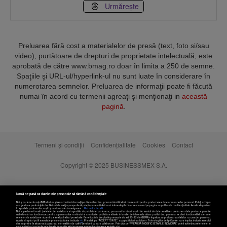
Urmărește
Preluarea fără cost a materialelor de presă (text, foto si/sau
video), purtătoare de drepturi de proprietate intelectuală, este
aprobată de către www.bmag.ro doar în limita a 250 de semne.
Spaţiile şi URL-ul/hyperlink-ul nu sunt luate în considerare în
numerotarea semnelor. Preluarea de informaţii poate fi făcută
numai în acord cu termenii agreaţi şi menţionaţi in
această
pagină
.
Termeni și condiții
Confidențialitate
Cookies
Contact
Copyright © 2025 BUSINESSMEX S.A.
Nouă ne pasă ca datele tale personale să rămână confidențiale
Noi și partenerii noștri
589
stocăm și/sau accesăm informații pe dispozitivul dvs., precum identificatorii cookie unici pentru prelucrarea datelor cu caracter personal. Puteți accepta
sau gestiona preferințele dvs. făcând clic mai jos, respectiv vă puteți opune utilizării unui interes legitim în orice moment pe pagina cu politica de confidențialitate. Aceste alegeri vor
fi raportate partenerilor noștri și nu vă vor afecta navigarea.
Mai multe detalii
Noi si partenerii nostri (retelele de socializare si agentiile de publicitate partenere, precum si furnizorii nostri de servicii de date analitice) prelucram date pentru a permite
website-ului sa functioneze, pentru a personaliza continutul si anunturile publicitare afisate in functie de interesele si/sau profilul dvs., pentru a va oferi functionalitati aferente
retelelor de socializare si pentru a analiza traficul pe website. Beneficiati de drepturile prevazute de art. 15-22 din GDPR in legatura cu prelucrarea datelor cu caracter personal.
Aceste drepturi pot fi exercitate prin modalitatea indicata
aici
. Prin click pe “ACCEPT TOATE”, acceptati folosirea tuturor Tehnologiilor de tip Cookie, care implica inclusiv acceptul
dvs. cu privire la stocarea/accesarea informatiilor de catre Vendor-ii cu care colaboram. Prin click pe “VREAU SA MODIFIC SETARILE INDIVIDUAL” puteti schimba preferintele in
mod individual, mai putin cele legate de cookie strict necesare pentru functionarea website-ului.