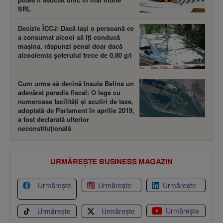
SRL
Decizie ÎCCJ: Dacă laşi o persoană ce
a consumat alcool să îţi conducă
maşina, răspunzi penal doar dacă
alcoolemia şoferului trece de 0,80 g/l
Cum urma să devină Insula Belina un
adevărat paradis fiscal: O lege cu
numeroase facilităţi şi scutiri de taxe,
adoptată de Parlament în aprilie 2019,
a fost declarată ulterior
neconstituţională
URMĂREȘTE BUSINESS MAGAZIN
Urmărește
Urmărește
Urmărește
Urmărește
Urmărește
Urmărește