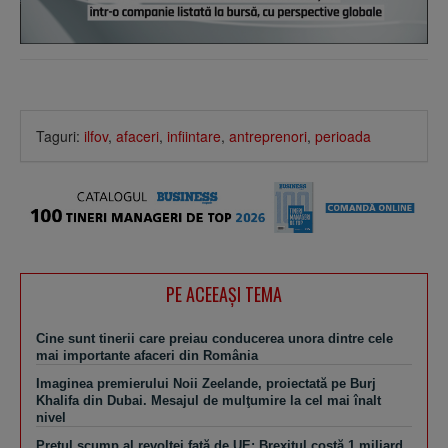
Taguri:
ilfov
,
afaceri
,
infiintare
,
antreprenori
,
perioada
PE ACEEAŞI TEMA
Cine sunt tinerii care preiau conducerea unora dintre cele
mai importante afaceri din România
Imaginea premierului Noii Zeelande, proiectată pe Burj
Khalifa din Dubai. Mesajul de mulţumire la cel mai înalt
nivel
Preţul scump al revoltei faţă de UE: Brexitul costă 1 miliard