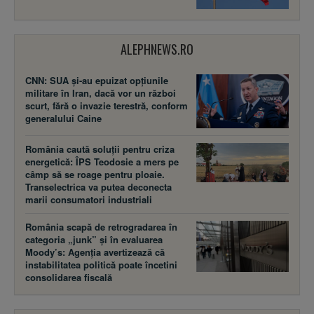
ALEPHNEWS.RO
CNN: SUA şi-au epuizat opțiunile
militare în Iran, dacă vor un război
scurt, fără o invazie terestră, conform
generalului Caine
România caută soluții pentru criza
energetică: ÎPS Teodosie a mers pe
câmp să se roage pentru ploaie.
Transelectrica va putea deconecta
marii consumatori industriali
România scapă de retrogradarea în
categoria „junk” și în evaluarea
Moody’s: Agenția avertizează că
instabilitatea politică poate încetini
consolidarea fiscală