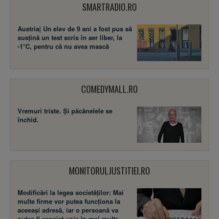
SMARTRADIO.RO
Austria| Un elev de 9 ani a fost pus să
susţină un test scris în aer liber, la
-1°C, pentru că nu avea mască
COMEDYMALL.RO
Vremuri triste. Şi păcănelele se
închid.
MONITORULJUSTITIEI.RO
Modificări la legea societăţilor: Mai
multe firme vor putea funcţiona la
aceeaşi adresă, iar o persoană va
putea fi asociat unic în mai multe