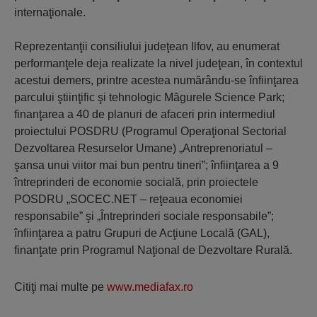
internaţionale.
Reprezentanţii consiliului judeţean Ilfov, au enumerat
performanţele deja realizate la nivel judeţean, în contextul
acestui demers, printre acestea numărându-se înfiinţarea
parcului ştiinţific şi tehnologic Măgurele Science Park;
finanţarea a 40 de planuri de afaceri prin intermediul
proiectului POSDRU (Programul Operaţional Sectorial
Dezvoltarea Resurselor Umane) „Antreprenoriatul –
şansa unui viitor mai bun pentru tineri”; înfiinţarea a 9
întreprinderi de economie socială, prin proiectele
POSDRU „SOCEC.NET – reţeaua economiei
responsabile” şi „Întreprinderi sociale responsabile”;
înfiinţarea a patru Grupuri de Acţiune Locală (GAL),
finanţate prin Programul Naţional de Dezvoltare Rurală.
Citiţi mai multe pe
www.mediafax.ro