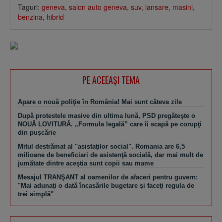
Taguri:
geneva
,
salon auto geneva
,
suv
,
lansare
,
masini
,
benzina
,
hibrid
PE ACEEAŞI TEMA
Apare o nouă poliţie în România! Mai sunt câteva zile
După protestele masive din ultima lună, PSD pregăteşte o
NOUĂ LOVITURĂ. „Formula legală” care îi scapă pe corupţi
din puşcărie
Mitul destrămat al "asistaţilor social". Romania are 6,5
milioane de beneficiari de asistenţă socială, dar mai mult de
jumătate dintre aceştia sunt copii sau mame
Mesajul TRANŞANT al oamenilor de afaceri pentru guvern:
"Mai adunaţi o dată încasările bugetare şi faceţi regula de
trei simplă"