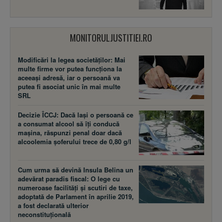
MONITORULJUSTITIEI.RO
Modificări la legea societăţilor: Mai
multe firme vor putea funcţiona la
aceeaşi adresă, iar o persoană va
putea fi asociat unic în mai multe
SRL
Decizie ÎCCJ: Dacă laşi o persoană ce
a consumat alcool să îţi conducă
maşina, răspunzi penal doar dacă
alcoolemia şoferului trece de 0,80 g/l
Cum urma să devină Insula Belina un
adevărat paradis fiscal: O lege cu
numeroase facilităţi şi scutiri de taxe,
adoptată de Parlament în aprilie 2019,
a fost declarată ulterior
neconstituţională