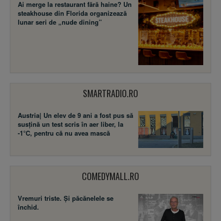
Ai merge la restaurant fără haine? Un
steakhouse din Florida organizează
lunar seri de „nude dining”
SMARTRADIO.RO
Austria| Un elev de 9 ani a fost pus să
susţină un test scris în aer liber, la
-1°C, pentru că nu avea mască
COMEDYMALL.RO
Vremuri triste. Şi păcănelele se
închid.