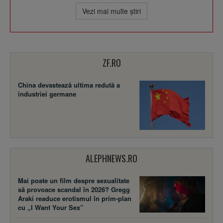
Vezi mai multe ştiri
ZF.RO
China devastează ultima redută a
industriei germane
ALEPHNEWS.RO
Mai poate un film despre sexualitate
să provoace scandal în 2026? Gregg
Araki readuce erotismul în prim-plan
cu „I Want Your Sex”