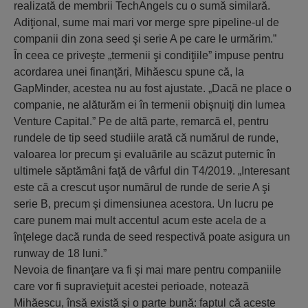
realizată de membrii TechAngels cu o sumă similară.
Adiţional, sume mai mari vor merge spre pipeline-ul de
companii din zona seed şi serie A pe care le urmărim.”
În ceea ce priveşte „termenii şi condiţiile” impuse pentru
acordarea unei finanţări, Mihăescu spune că, la
GapMinder, acestea nu au fost ajustate. „Dacă ne place o
companie, ne alăturăm ei în termenii obişnuiţi din lumea
Venture Capital.” Pe de altă parte, remarcă el, pentru
rundele de tip seed studiile arată că numărul de runde,
valoarea lor precum şi evaluările au scăzut puternic în
ultimele săptămâni faţă de vârful din T4/2019. „Interesant
este că a crescut uşor numărul de runde de serie A şi
serie B, precum şi dimensiunea acestora. Un lucru pe
care punem mai mult accentul acum este acela de a
înţelege dacă runda de seed respectivă poate asigura un
runway de 18 luni.”
Nevoia de finanţare va fi şi mai mare pentru companiile
care vor fi supravieţuit acestei perioade, notează
Mihăescu, însă există şi o parte bună: faptul că aceste