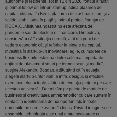
autonome şi rezidente. Tot în T1 din 2020, fondul a făcut
şi primul follow on într-un start-up, adică plasarea de
capital adiţional în Beez, platforma de cashback care şi-a
validat viabilitatea în piaţă şi primul proiect finanţat de
ROCA X. „Misiunea noastră nu este afectată de
pandemie sau de efectele ei financiare. Dimpotrivă,
considerăm că în situaţia curentă, atât din punct de
vedere economic cât şi referitor la pieţele de capital,
investiţia în start-up-uri inovatoare, agile, cu modele de
business flexibile este una dintre cele mai importante
opţiuni de plasament smart pe termen scurt şi mediu”,
susţine Alexandru Bogdan, adăugând că în ecuaţia
alegerii start-up-urilor viabile intră, desigur, şi efectele
evenimentelor actuale, alături de evoluţia pieţelor pe care
acestea activează. „Dar mizăm pe paleta de modele de
business şi creativitatea antreprenorilor cu care suntem în
contact în identificarea de noi oportunităţi, în toate
domeniile pe care le aveam în focus. Privind imaginea de
ansamblu, tehnologia este unul dintre sectoarele cu