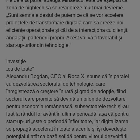
Pe de altă parte, adaugă Mihăescu, este de aşteptat ca
zona de hightech să se revigoreze mult mai devreme.
„Sunt semnale destul de puternice că se vor accelera
proiectele de transformare digitală care să creeze noi
eficienţe operaţionale şi căi de a interacţiona cu clienţii,
angajaţii, partenerii proprii. Acest val va fi favorabil şi
start-up-urilor din tehnologie.”
Investiţie
„cu de toate”
Alexandru Bogdan, CEO al Roca X, spune că în paralel
cu dezvoltarea sectorului de tehnologie, care
înregistrează o creştere în rată şi grad de adopţie, fiind
sectorul care promite să devină un pilon de dezvoltare
pentru economia românească, subsectoarele tech şi-au
luat la rândul lor avânt în ultima perioadă, aşa că pentru
start-up-uri „este o perioadă înfloritoare, iar digitalizarea
se propagă accelerat în toate afacerile şi îşi dovedeşte
potenţialul atât ca bază solidă pentru viitorul dezvoltării