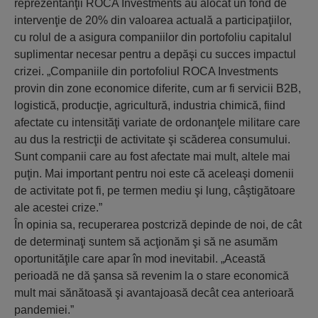
reprezentanţii ROCA Investments au alocat un fond de
intervenţie de 20% din valoarea actuală a participaţiilor,
cu rolul de a asigura companiilor din portofoliu capitalul
suplimentar necesar pentru a depăşi cu succes impactul
crizei. „Companiile din portofoliul ROCA Investments
provin din zone economice diferite, cum ar fi servicii B2B,
logistică, producţie, agricultură, industria chimică, fiind
afectate cu intensităţi variate de ordonanţele militare care
au dus la restricţii de activitate şi scăderea consumului.
Sunt companii care au fost afectate mai mult, altele mai
puţin. Mai important pentru noi este că aceleaşi domenii
de activitate pot fi, pe termen mediu şi lung, câştigătoare
ale acestei crize.”
În opinia sa, recuperarea postcriză depinde de noi, de cât
de determinaţi suntem să acţionăm şi să ne asumăm
oportunităţile care apar în mod inevitabil. „Această
perioadă ne dă şansa să revenim la o stare economică
mult mai sănătoasă şi avantajoasă decât cea anterioară
pandemiei.”