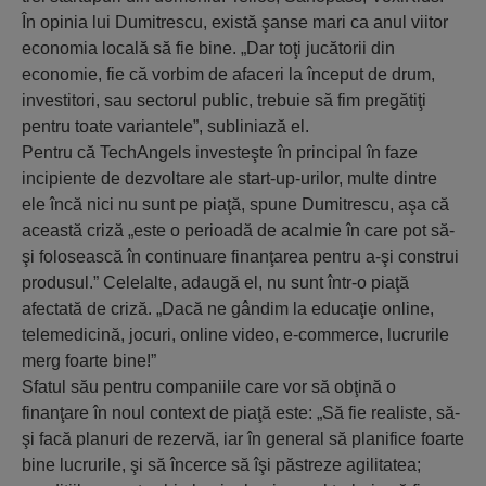
În opinia lui Dumitrescu, există şanse mari ca anul viitor
economia locală să fie bine. „Dar toţi jucătorii din
economie, fie că vorbim de afaceri la început de drum,
investitori, sau sectorul public, trebuie să fim pregătiţi
pentru toate variantele”, subliniază el.
Pentru că TechAngels investeşte în principal în faze
incipiente de dezvoltare ale start-up-urilor, multe dintre
ele încă nici nu sunt pe piaţă, spune Dumitrescu, aşa că
această criză „este o perioadă de acalmie în care pot să-
şi folosească în continuare finanţarea pentru a-şi construi
produsul.” Celelalte, adaugă el, nu sunt într-o piaţă
afectată de criză. „Dacă ne gândim la educaţie online,
telemedicină, jocuri, online video, e-commerce, lucrurile
merg foarte bine!”
Sfatul său pentru companiile care vor să obţină o
finanţare în noul context de piaţă este: „Să fie realiste, să-
şi facă planuri de rezervă, iar în general să planifice foarte
bine lucrurile, şi să încerce să îşi păstreze agilitatea;