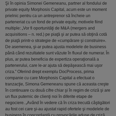
Şi în opinia Simonei Gemeneanu, partner al fondului de
private equity Morphosis Capital, acum este un moment
prielnic pentru ca un antreprenor să încheie un
parteneriat cu un fond de private equity, motivele fiind
multiple: „Vor fi oportunităţi de M&A (mergers and
acquisitions – n. red.) pe piaţă şi ar putea să obţină cotă
de piaţă printr-o strategie de «cumpărare şi construire».
De asemenea, şi-ar putea ajusta modelele de business
până când rezultatele sunt văzute în fluxul de numerar. În
plus, ar putea beneficia de expertiza operaţională a
partenerului, care le-ar ajuta să depăşească mai uşor
criza.” Oferind drept exemplu DocProcess, prima
companie cu care Morphosis Capital a efectuat o
tranzacţie, Simona Gemeneanu spune că aceasta creşte
în continuare cu două cifre chiar şi în regim de criză şi are
un flux puternic de clienţi noi în diferite etape de
negociere. „Având în vedere că în criza trecută câştigători
au fost cei care şi-au ajustat rapid ofertele şi modelele de
business în concordanţă cu provocările aduse de criză,