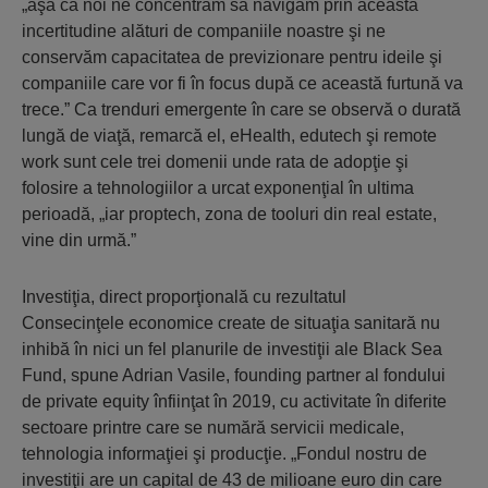
„aşa că noi ne concentrăm să navigăm prin această
incertitudine alături de companiile noastre şi ne
conservăm capacitatea de previzionare pentru ideile şi
companiile care vor fi în focus după ce această furtună va
trece.” Ca trenduri emergente în care se observă o durată
lungă de viaţă, remarcă el, eHealth, edutech şi remote
work sunt cele trei domenii unde rata de adopţie şi
folosire a tehnologiilor a urcat exponenţial în ultima
perioadă, „iar proptech, zona de tooluri din real estate,
vine din urmă.”
Investiţia, direct proporţională cu rezultatul
Consecinţele economice create de situaţia sanitară nu
inhibă în nici un fel planurile de investiţii ale Black Sea
Fund, spune Adrian Vasile, founding partner al fondului
de private equity înfiinţat în 2019, cu activitate în diferite
sectoare printre care se numără servicii medicale,
tehnologia informaţiei şi producţie. „Fondul nostru de
investiţii are un capital de 43 de milioane euro din care