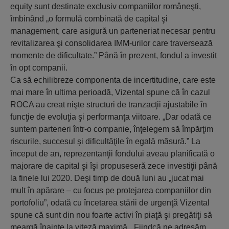
equity sunt destinate exclusiv companiilor româneşti,
îmbinând „o formulă combinată de capital şi
management, care asigură un parteneriat necesar pentru
revitalizarea şi consolidarea IMM-urilor care traversează
momente de dificultate.” Până în prezent, fondul a investit
în opt companii.
Ca să echilibreze componenta de incertitudine, care este
mai mare în ultima perioadă, Vizental spune că în cazul
ROCA au creat nişte structuri de tranzacţii ajustabile în
funcţie de evoluţia şi performanţa viitoare. „Dar odată ce
suntem parteneri într-o companie, înţelegem să împărţim
riscurile, succesul şi dificultăţile în egală măsură.” La
început de an, reprezentanţii fondului aveau planificată o
majorare de capital şi îşi propuseseră zece investiţii până
la finele lui 2020. Deşi timp de două luni au „jucat mai
mult în apărare – cu focus pe protejarea companiilor din
portofoliu”, odată cu încetarea stării de urgenţă Vizental
spune că sunt din nou foarte activi în piaţă şi pregătiţi să
meargă înainte la viteză maximă. „Fiindcă ne adresăm