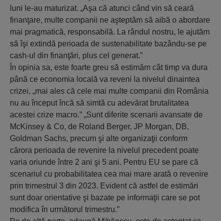
luni le-au maturizat. „Aşa că atunci când vin să ceară
finanţare, multe companii ne aşteptăm să aibă o abordare
mai pragmatică, responsabilă. La rândul nostru, le ajutăm
să îşi extindă perioada de sustenabilitate bazându-se pe
cash-ul din finanţări, plus cel generat.”
În opinia sa, este foarte greu să estimăm cât timp va dura
până ce economia locală va reveni la nivelul dinaintea
crizei, „mai ales că cele mai multe companii din România
nu au început încă să simtă cu adevărat brutalitatea
acestei crize macro.” „Sunt diferite scenarii avansate de
McKinsey & Co, de Roland Berger, JP Morgan, DB,
Goldman Sachs, precum şi alte organizaţii conform
cărora perioada de revenire la nivelul precedent poate
varia oriunde între 2 ani şi 5 ani. Pentru EU se pare că
scenariul cu probabilitatea cea mai mare arată o revenire
prin trimestrul 3 din 2023. Evident că astfel de estimări
sunt doar orientative şi bazate pe informaţii care se pot
modifica în următorul trimestru.”