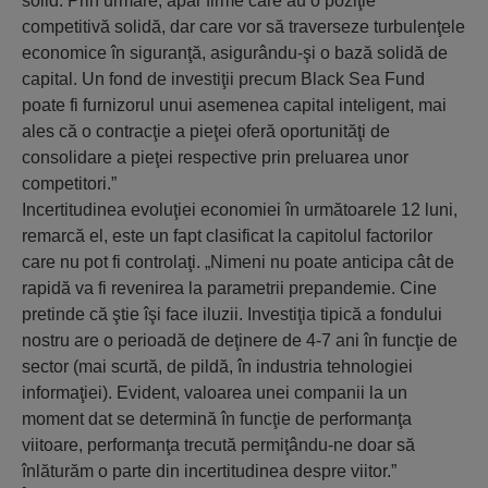
solid. Prin urmare, apar firme care au o poziţie
competitivă solidă, dar care vor să traverseze turbulenţele
economice în siguranţă, asigurându-şi o bază solidă de
capital. Un fond de investiţii precum Black Sea Fund
poate fi furnizorul unui asemenea capital inteligent, mai
ales că o contracţie a pieţei oferă oportunităţi de
consolidare a pieţei respective prin preluarea unor
competitori.”
Incertitudinea evoluţiei economiei în următoarele 12 luni,
remarcă el, este un fapt clasificat la capitolul factorilor
care nu pot fi controlaţi. „Nimeni nu poate anticipa cât de
rapidă va fi revenirea la parametrii prepandemie. Cine
pretinde că ştie îşi face iluzii. Investiţia tipică a fondului
nostru are o perioadă de deţinere de 4-7 ani în funcţie de
sector (mai scurtă, de pildă, în industria tehnologiei
informaţiei). Evident, valoarea unei companii la un
moment dat se determină în funcţie de performanţa
viitoare, performanţa trecută permiţându-ne doar să
înlăturăm o parte din incertitudinea despre viitor.”