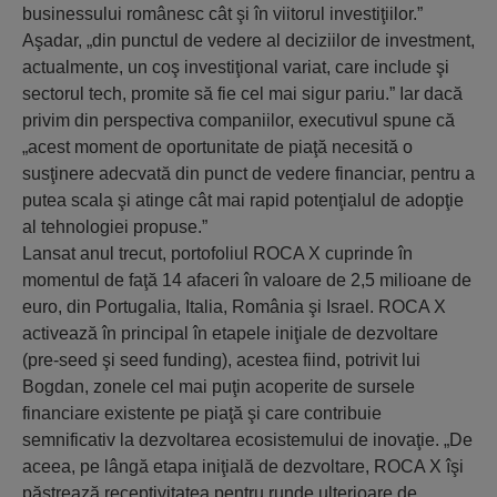
businessului românesc cât şi în viitorul investiţiilor.”
Aşadar, „din punctul de vedere al deciziilor de investment,
actualmente, un coş investiţional variat, care include şi
sectorul tech, promite să fie cel mai sigur pariu.” Iar dacă
privim din perspectiva companiilor, executivul spune că
„acest moment de oportunitate de piaţă necesită o
susţinere adecvată din punct de vedere financiar, pentru a
putea scala şi atinge cât mai rapid potenţialul de adopţie
al tehnologiei propuse.”
Lansat anul trecut, portofoliul ROCA X cuprinde în
momentul de faţă 14 afaceri în valoare de 2,5 milioane de
euro, din Portugalia, Italia, România şi Israel. ROCA X
activează în principal în etapele iniţiale de dezvoltare
(pre-seed şi seed funding), acestea fiind, potrivit lui
Bogdan, zonele cel mai puţin acoperite de sursele
financiare existente pe piaţă şi care contribuie
semnificativ la dezvoltarea ecosistemului de inovaţie. „De
aceea, pe lângă etapa iniţială de dezvoltare, ROCA X îşi
păstrează receptivitatea pentru runde ulterioare de