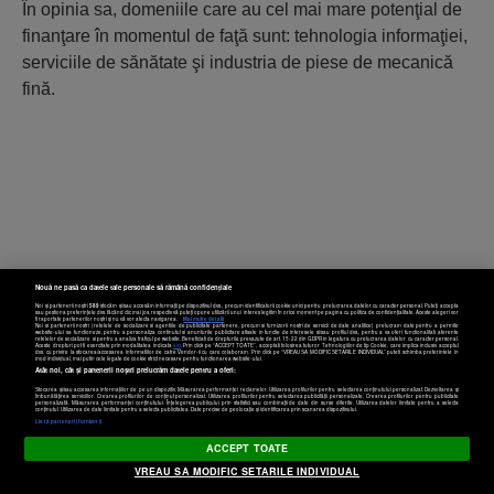
În opinia sa, domeniile care au cel mai mare potenţial de
finanţare în momentul de faţă sunt: tehnologia informaţiei,
serviciile de sănătate şi industria de piese de mecanică
fină.
Nouă ne pasă ca datele tale personale să rămână confidențiale
Noi și partenerii noștri
589
stocăm și/sau accesăm informații pe dispozitivul dvs., precum identificatorii cookie unici pentru prelucrarea datelor cu caracter personal. Puteți accepta
sau gestiona preferințele dvs. făcând clic mai jos, respectiv vă puteți opune utilizării unui interes legitim în orice moment pe pagina cu politica de confidențialitate. Aceste alegeri vor
fi raportate partenerilor noștri și nu vă vor afecta navigarea.
Mai multe detalii
Noi si partenerii nostri (retelele de socializare si agentiile de publicitate partenere, precum si furnizorii nostri de servicii de date analitice) prelucram date pentru a permite
website-ului sa functioneze, pentru a personaliza continutul si anunturile publicitare afisate in functie de interesele si/sau profilul dvs., pentru a va oferi functionalitati aferente
retelelor de socializare si pentru a analiza traficul pe website. Beneficiati de drepturile prevazute de art. 15-22 din GDPR in legatura cu prelucrarea datelor cu caracter personal.
Aceste drepturi pot fi exercitate prin modalitatea indicata
aici
. Prin click pe “ACCEPT TOATE”, acceptati folosirea tuturor Tehnologiilor de tip Cookie, care implica inclusiv acceptul
dvs. cu privire la stocarea/accesarea informatiilor de catre Vendor-ii cu care colaboram. Prin click pe “VREAU SA MODIFIC SETARILE INDIVIDUAL” puteti schimba preferintele in
mod individual, mai putin cele legate de cookie strict necesare pentru functionarea website-ului.
Atât noi, cât și partenerii noștri prelucrăm datele pentru a oferi:
Stocarea și/sau accesarea informațiilor de pe un dispozitiv. Măsurarea performanței reclamelor. Utilizarea profilurilor pentru selectarea conținutului personalizat. Dezvoltarea și
îmbunătățirea serviciilor. Crearea profilurilor de conținut personalizat. Utilizarea profilurilor pentru selectarea publicității personalizate. Crearea profilurilor pentru publicitate
personalizată. Măsurarea performanței conținutului. Înțelegerea publicului prin statistici sau combinații de date din surse diferite. Utilizarea datelor limitate pentru a selecta
Setări cookies
conținutul. Utilizarea de date limitate pentru a selecta publicitatea. Date precise de geolocație și identificarea prin scanarea dispozitivului.
Listă parteneri (furnizori)
ACCEPT TOATE
VREAU SA MODIFIC SETARILE INDIVIDUAL