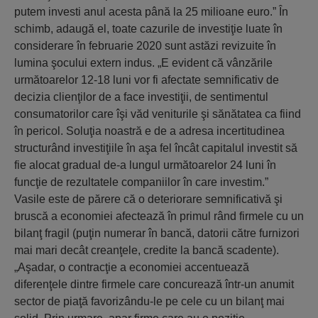
putem investi anul acesta până la 25 milioane euro.” În
schimb, adaugă el, toate cazurile de investiţie luate în
considerare în februarie 2020 sunt astăzi revizuite în
lumina şocului extern indus. „E evident că vânzările
următoarelor 12-18 luni vor fi afectate semnificativ de
decizia clienţilor de a face investiţii, de sentimentul
consumatorilor care îşi văd veniturile şi sănătatea ca fiind
în pericol. Soluţia noastră e de a adresa incertitudinea
structurând investiţiile în aşa fel încât capitalul investit să
fie alocat gradual de-a lungul următoarelor 24 luni în
funcţie de rezultatele companiilor în care investim.”
Vasile este de părere că o deteriorare semnificativă şi
bruscă a economiei afectează în primul rând firmele cu un
bilanţ fragil (puţin numerar în bancă, datorii către furnizori
mai mari decât creanţele, credite la bancă scadente).
„Aşadar, o contracţie a economiei accentuează
diferenţele dintre firmele care concurează într-un anumit
sector de piaţă favorizându-le pe cele cu un bilanţ mai