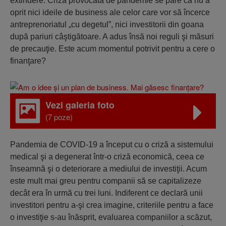
extindere. Criza provocată de pandemie se pare că nu a
oprit nici ideile de business ale celor care vor să încerce
antreprenoriatul „cu degetul”, nici investitorii din goana
după pariuri câştigătoare. A adus însă noi reguli şi măsuri
de precauţie. Este acum momentul potrivit pentru a cere o
finanţare?
Vezi galeria foto
(7 poze)
Pandemia de COVID-19 a început cu o criză a sistemului
medical şi a degenerat într-o criză economică, ceea ce
înseamnă şi o deteriorare a mediului de investiţii. Acum
este mult mai greu pentru companii să se capitalizeze
decât era în urmă cu trei luni. Indiferent ce declară unii
investitori pentru a-şi crea imagine, criteriile pentru a face
o investiţie s-au înăsprit, evaluarea companiilor a scăzut,