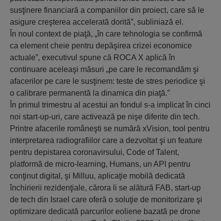
susţinere financiară a companiilor din proiect, care să le
asigure creşterea accelerată dorită”, subliniază el.
În noul context de piaţă, „în care tehnologia se confirmă
ca element cheie pentru depăşirea crizei economice
actuale”, executivul spune că ROCA X aplică în
continuare aceleaşi măsuri „pe care le recomandăm şi
afacerilor pe care le susţinem: teste de stres periodice şi
o calibrare permanentă la dinamica din piaţă.”
În primul trimestru al acestui an fondul s-a implicat în cinci
noi start-up-uri, care activează pe nişe diferite din tech.
Printre afacerile româneşti se numără xVision, tool pentru
interpretarea radiografiilor care a dezvoltat şi un feature
pentru depistarea coronavirsului, Code of Talent,
platformă de micro-learning, Humans, un API pentru
conţinut digital, şi Milluu, aplicaţie mobilă dedicată
închirierii rezidenţiale, cărora li se alătură FAB, start-up
de tech din Israel care oferă o soluţie de monitorizare şi
optimizare dedicată parcurilor eoliene bazată pe drone