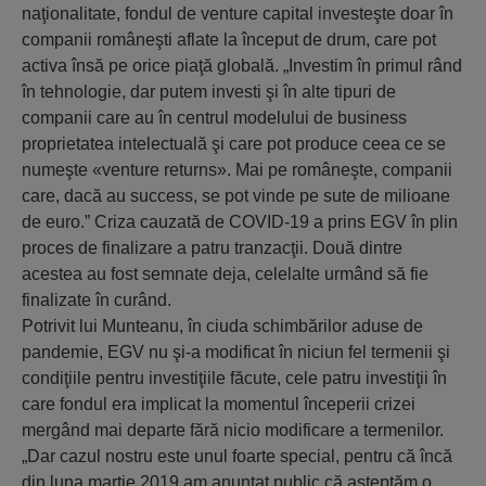
naţionalitate, fondul de venture capital investeşte doar în
companii româneşti aflate la început de drum, care pot
activa însă pe orice piaţă globală. „Investim în primul rând
în tehnologie, dar putem investi şi în alte tipuri de
companii care au în centrul modelului de business
proprietatea intelectuală şi care pot produce ceea ce se
numeşte «venture returns». Mai pe româneşte, companii
care, dacă au success, se pot vinde pe sute de milioane
de euro.” Criza cauzată de COVID-19 a prins EGV în plin
proces de finalizare a patru tranzacţii. Două dintre
acestea au fost semnate deja, celelalte urmând să fie
finalizate în curând.
Potrivit lui Munteanu, în ciuda schimbărilor aduse de
pandemie, EGV nu şi-a modificat în niciun fel termenii şi
condiţiile pentru investiţiile făcute, cele patru investiţii în
care fondul era implicat la momentul începerii crizei
mergând mai departe fără nicio modificare a termenilor.
„Dar cazul nostru este unul foarte special, pentru că încă
din luna martie 2019 am anunţat public că aşteptăm o