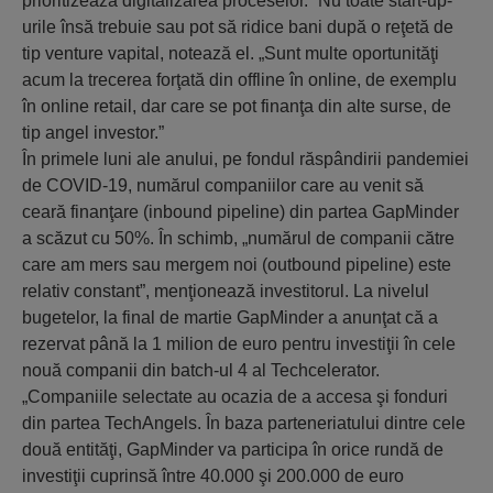
prioritizează digitalizarea proceselor.” Nu toate start-up-
urile însă trebuie sau pot să ridice bani după o reţetă de
tip venture vapital, notează el. „Sunt multe oportunităţi
acum la trecerea forţată din offline în online, de exemplu
în online retail, dar care se pot finanţa din alte surse, de
tip angel investor.”
În primele luni ale anului, pe fondul răspândirii pandemiei
de COVID-19, numărul companiilor care au venit să
ceară finanţare (inbound pipeline) din partea GapMinder
a scăzut cu 50%. În schimb, „numărul de companii către
care am mers sau mergem noi (outbound pipeline) este
relativ constant”, menţionează investitorul. La nivelul
bugetelor, la final de martie GapMinder a anunţat că a
rezervat până la 1 milion de euro pentru investiţii în cele
nouă companii din batch-ul 4 al Techcelerator.
„Companiile selectate au ocazia de a accesa şi fonduri
din partea TechAngels. În baza parteneriatului dintre cele
două entităţi, GapMinder va participa în orice rundă de
investiţii cuprinsă între 40.000 şi 200.000 de euro