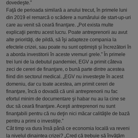
dovedeşte.”
Faţă de perioada similară a anului trecut, în primele luni
din 2019 el remarcă o scădere a numărului de start-up-uri
care au venit să ceară finanţare. „Pot exista multe
explicaţii pentru acest lucru. Poate antreprenorii au avut
alte priorităţi, de pildă, să îşi adapteze compania la
efectele crizei, sau poate nu sunt optimişti şi încrezători în
a aborda investitorii în aceste vremuri grele.” În primele
trei luni de la debutul pandemiei, EGV a primit câteva
zeci de cereri de finanţare, o bună parte dintre acestea
fiind din sectorul medical. „EGV nu investeşte în acest
domeniu, dar cu toate acestea, am primit cereri de
finanţare, încă o dovadă că unii antreprenorii nu fac
efortul minim de documentare şi habar nu au la cine se
duc să ceară finanţare. Aceşti antreprenori nu sunt
finanţabili pentru că nu deţin nici măcar calităţile de bază
pentru a primi o investiţie.”
Cât timp va dura însă până ce economia locală va reveni
la nivelul dinaintea crizei? „Cred că trebuie să învăţăm