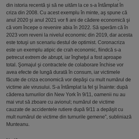
din istoria recentă şi să ne uităm la ce s-a întâmplat în
criza din 2008. Cu acest exemplu în minte, aş spune că
anul 2020 şi anul 2021 vor fi ani de cădere economică şi
că vom începe o revenire abia în 2022. Să sperăm că în
2023 vom reveni la nivelul economic din 2019, dar acesta
este totuşi un scenariu destul de optimist. Coronacriza
este un exemplu atipic de crah economic, fiindcă s-a
petrecut extrem de abrupt, iar îngheţul a fost aproape
total. Şomajul şi contractele de colaborare închise vor
avea efecte de lungă durată în consum, iar victimele
făcute de criza economică vor depăşi cu mult numărul de
victime ale virusului. S-a întâmplat la fel şi înainte: după
căderea turnurilor din New York în 9/11, oamenii nu au
mai vrut să zboare cu avionul; numărul de victime
cauzate de accidentele rutiere după 9/11 a depăşit cu
mult numărul de victime din turnurile gemene”, subliniază
Munteanu.