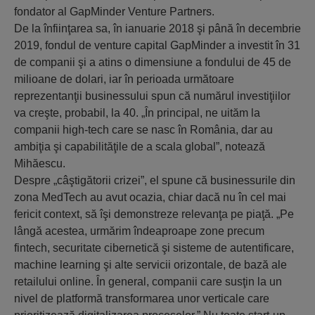
fondator al GapMinder Venture Partners.
De la înfiinţarea sa, în ianuarie 2018 şi până în decembrie
2019, fondul de venture capital GapMinder a investit în 31
de companii şi a atins o dimensiune a fondului de 45 de
milioane de dolari, iar în perioada următoare
reprezentanţii businessului spun că numărul investiţiilor
va creşte, probabil, la 40. „În principal, ne uităm la
companii high-tech care se nasc în România, dar au
ambiţia şi capabilităţile de a scala global”, notează
Mihăescu.
Despre „câştigătorii crizei”, el spune că businessurile din
zona MedTech au avut ocazia, chiar dacă nu în cel mai
fericit context, să îşi demonstreze relevanţa pe piaţă. „Pe
lângă acestea, urmărim îndeaproape zone precum
fintech, securitate cibernetică şi sisteme de autentificare,
machine learning şi alte servicii orizontale, de bază ale
retailului online. În general, companii care susţin la un
nivel de platformă transformarea unor verticale care