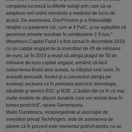
compania lucrează la diferite soluţii prin care să se
adapteze noii ordini mondiale a mediului de lucru de
acasă. De asemenea, DocProcess şi-a îmbunătăţit
relaţiile cu partenerii săi, cum ar fi PwC, şi ne aşteptăm să
genereze primele rezultate în următoarele 2-3 luni.”
Morphosis Capital Fund I a fost lansat în decembrie 2018,
cu un capital angajat de la investitori de 45 de milioane
de euro, iar în 2019 a reuşit să atingă pragul de 50 de
milioane de euro capital angajat, urmând să facă
subscrierea finală anul acesta, la sfârşitul lunii iunie. În
această perioadă, fondul şi-a concentrat atenţia pe
aceleaşi sectoare ca în perioada precriză: tehnologie,
sănătate şi servicii B2C şi B2B. „Căutăm din ce în ce mai
multe modele de afaceri durabile care vor rezista bine în
lumea postcriză”, spune Gemeneanu.
Matei Dumitrescu, vicepreşedinte al asociaţiei de
investitori privaţi TechAngels, este de asemenea de
părere că în prezent este momentul potrivit pentru ca un