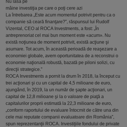
Nu lăsa pe
mâine investiţia pe care o poţi cere azi
La întrebarea „Este acum momentul potrivit pentru ca o
companie să ceară finanţare?”, răspunsul lui Rudolf
Vizental, CEO al ROCA Investments, a fost: „În
antreprenoriat cel mai bun moment este «acum». Nu
există noţiunea de moment potrivit, există acţiune şi
asumare. Tot acum, în această perioadă de reaşezare a
economiei globale, avem oportunitatea de a reconstrui o
economie naţională robustă, bazată pe piloni solizi, cu
direcţii strategice.”
ROCA Investments a pornit la drum în 2018, la început cu
trei acţionari şi cu un capital de 4,5 milioane de euro,
ajungând, în 2019, la un număr de şapte acţionari, un
capital de 12,8 milioane şi la o valoare de piaţă a
capitalurilor proprii estimată la 22,3 milioane de euro,
„conform raportului de evaluare întocmit de către una din
cele mai reputate companii evaluatoare din România”,
spun reprezentanţii ROCA. Investiţiile fondului de private