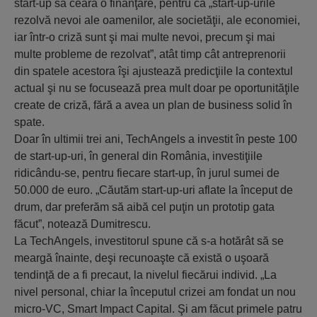
start-up să ceară o finanţare, pentru că „start-up-urile
rezolvă nevoi ale oamenilor, ale societăţii, ale economiei,
iar într-o criză sunt şi mai multe nevoi, precum şi mai
multe probleme de rezolvat”, atât timp cât antreprenorii
din spatele acestora îşi ajustează predicţiile la contextul
actual şi nu se focusează prea mult doar pe oportunităţile
create de criză, fără a avea un plan de business solid în
spate.
Doar în ultimii trei ani, TechAngels a investit în peste 100
de start-up-uri, în general din România, investiţiile
ridicându-se, pentru fiecare start-up, în jurul sumei de
50.000 de euro. „Căutăm start-up-uri aflate la început de
drum, dar preferăm să aibă cel puţin un prototip gata
făcut”, notează Dumitrescu.
La TechAngels, investitorul spune că s-a hotărât să se
meargă înainte, deşi recunoaşte că există o uşoară
tendinţă de a fi precaut, la nivelul fiecărui individ. „La
nivel personal, chiar la începutul crizei am fondat un nou
micro-VC, Smart Impact Capital. Şi am făcut primele patru