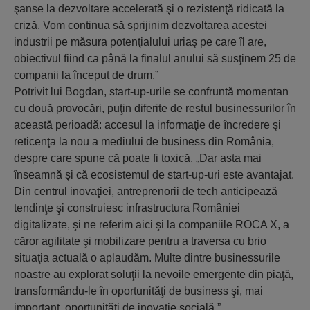
şanse la dezvoltare accelerată şi o rezistenţă ridicată la
criză. Vom continua să sprijinim dezvoltarea acestei
industrii pe măsura potenţialului uriaş pe care îl are,
obiectivul fiind ca până la finalul anului să susţinem 25 de
companii la început de drum.”
Potrivit lui Bogdan, start-up-urile se confruntă momentan
cu două provocări, puţin diferite de restul businessurilor în
această perioadă: accesul la informaţie de încredere şi
reticenţa la nou a mediului de business din România,
despre care spune că poate fi toxică. „Dar asta mai
înseamnă şi că ecosistemul de start-up-uri este avantajat.
Din centrul inovaţiei, antreprenorii de tech anticipează
tendinţe şi construiesc infrastructura României
digitalizate, şi ne referim aici şi la companiile ROCA X, a
căror agilitate şi mobilizare pentru a traversa cu brio
situaţia actuală o aplaudăm. Multe dintre businessurile
noastre au explorat soluţii la nevoile emergente din piaţă,
transformându-le în oportunităţi de business şi, mai
important, oportunităţi de inovaţie socială.”