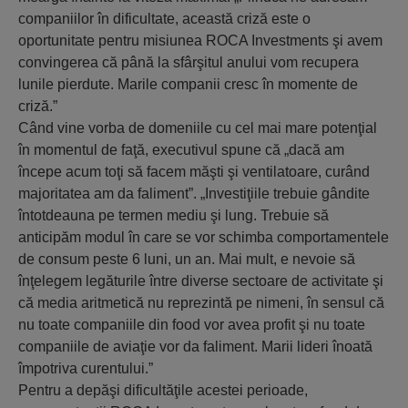
companiilor în dificultate, această criză este o
oportunitate pentru misiunea ROCA Investments şi avem
convingerea că până la sfârşitul anului vom recupera
lunile pierdute. Marile companii cresc în momente de
criză.”
Când vine vorba de domeniile cu cel mai mare potenţial
în momentul de faţă, executivul spune că „dacă am
începe acum toţi să facem măşti şi ventilatoare, curând
majoritatea am da faliment”. „Investiţiile trebuie gândite
întotdeauna pe termen mediu şi lung. Trebuie să
anticipăm modul în care se vor schimba comportamentele
de consum peste 6 luni, un an. Mai mult, e nevoie să
înţelegem legăturile între diverse sectoare de activitate şi
că media aritmetică nu reprezintă pe nimeni, în sensul că
nu toate companiile din food vor avea profit şi nu toate
companiile de aviaţie vor da faliment. Marii lideri înoată
împotriva curentului.”
Pentru a depăşi dificultăţile acestei perioade,