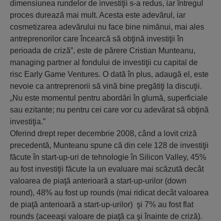
dimensiunea rundelor de investiţii s-a redus, iar întregul
proces durează mai mult. Acesta este adevărul, iar
cosmetizarea adevărului nu face bine nimănui, mai ales
antreprenorilor care încearcă să obţină investiţii în
perioada de criză”, este de părere Cristian Munteanu,
managing partner al fondului de investiţii cu capital de
risc Early Game Ventures. O dată în plus, adaugă el, este
nevoie ca antreprenorii să vină bine pregătiţi la discuţii.
„Nu este momentul pentru abordări în glumă, superficiale
sau ezitante; nu pentru cei care vor cu adevărat să obţină
investiţia.”
Oferind drept reper decembrie 2008, când a lovit criză
precedentă, Munteanu spune că din cele 128 de investiţii
făcute în start-up-uri de tehnologie în Silicon Valley, 45%
au fost investiţii făcute la un evaluare mai scăzută decât
valoarea de piaţă anterioară a start-up-urilor (down
round), 48% au fost up rounds (mai ridicat decât valoarea
de piaţă anterioară a start-up-urilor) şi 7% au fost flat
rounds (aceeaşi valoare de piaţă ca şi înainte de criză).