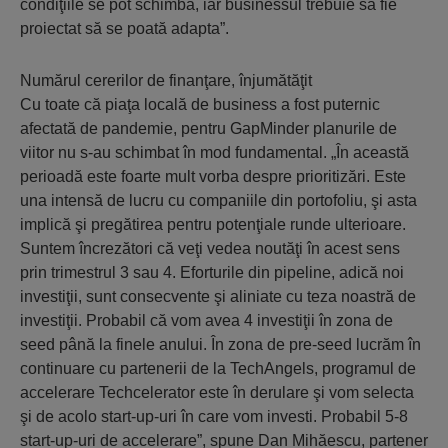
condiţiile se pot schimba, iar businessul trebuie să fie
proiectat să se poată adapta”.
Numărul cererilor de finanţare, înjumătăţit
Cu toate că piaţa locală de business a fost puternic
afectată de pandemie, pentru GapMinder planurile de
viitor nu s-au schimbat în mod fundamental. „În această
perioadă este foarte mult vorba despre prioritizări. Este
una intensă de lucru cu companiile din portofoliu, şi asta
implică şi pregătirea pentru potenţiale runde ulterioare.
Suntem încrezători că veţi vedea noutăţi în acest sens
prin trimestrul 3 sau 4. Eforturile din pipeline, adică noi
investiţii, sunt consecvente şi aliniate cu teza noastră de
investiţii. Probabil că vom avea 4 investiţii în zona de
seed până la finele anului. În zona de pre-seed lucrăm în
continuare cu partenerii de la TechAngels, programul de
accelerare Techcelerator este în derulare şi vom selecta
şi de acolo start-up-uri în care vom investi. Probabil 5-8
start-up-uri de accelerare”, spune Dan Mihăescu, partener