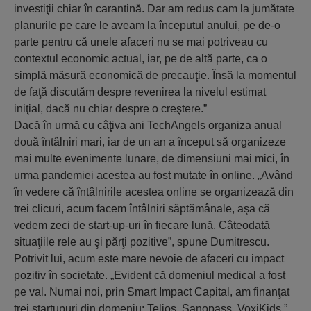
investiţii chiar în carantină. Dar am redus cam la jumătate
planurile pe care le aveam la începutul anului, pe de-o
parte pentru că unele afaceri nu se mai potriveau cu
contextul economic actual, iar, pe de altă parte, ca o
simplă măsură economică de precauţie. Însă la momentul
de faţă discutăm despre revenirea la nivelul estimat
iniţial, dacă nu chiar despre o creştere.”
Dacă în urmă cu câţiva ani TechAngels organiza anual
două întâlniri mari, iar de un an a început să organizeze
mai multe evenimente lunare, de dimensiuni mai mici, în
urma pandemiei acestea au fost mutate în online. „Având
în vedere că întâlnirile acestea online se organizează din
trei clicuri, acum facem întâlniri săptămânale, aşa că
vedem zeci de start-up-uri în fiecare lună. Câteodată
situaţiile rele au şi părţi pozitive”, spune Dumitrescu.
Potrivit lui, acum este mare nevoie de afaceri cu impact
pozitiv în societate. „Evident că domeniul medical a fost
pe val. Numai noi, prin Smart Impact Capital, am finanţat
trei startupuri din domeniu: Telios, Sanopass, VoxiKids.”