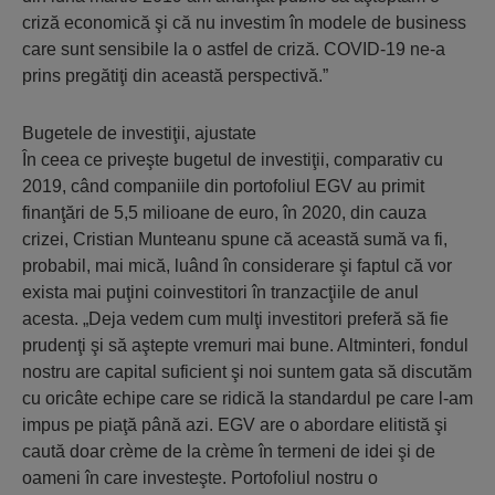
criză economică şi că nu investim în modele de business
care sunt sensibile la o astfel de criză. COVID-19 ne-a
prins pregătiţi din această perspectivă.”
Bugetele de investiţii, ajustate
În ceea ce priveşte bugetul de investiţii, comparativ cu
2019, când companiile din portofoliul EGV au primit
finanţări de 5,5 milioane de euro, în 2020, din cauza
crizei, Cristian Munteanu spune că această sumă va fi,
probabil, mai mică, luând în considerare şi faptul că vor
exista mai puţini coinvestitori în tranzacţiile de anul
acesta. „Deja vedem cum mulţi investitori preferă să fie
prudenţi şi să aştepte vremuri mai bune. Altminteri, fondul
nostru are capital suficient şi noi suntem gata să discutăm
cu oricâte echipe care se ridică la standardul pe care l-am
impus pe piaţă până azi. EGV are o abordare elitistă şi
caută doar crème de la crème în termeni de idei şi de
oameni în care investeşte. Portofoliul nostru o