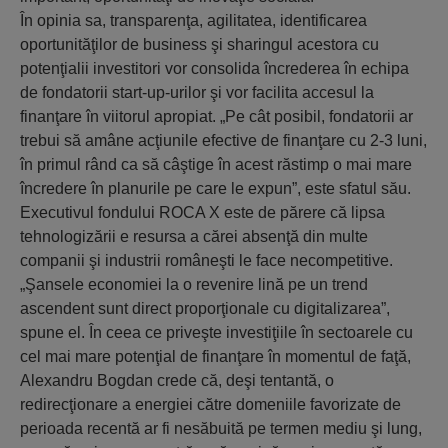
În opinia sa, transparenţa, agilitatea, identificarea
oportunităţilor de business şi sharingul acestora cu
potenţialii investitori vor consolida încrederea în echipa
de fondatorii start-up-urilor şi vor facilita accesul la
finanţare în viitorul apropiat. „Pe cât posibil, fondatorii ar
trebui să amâne acţiunile efective de finanţare cu 2-3 luni,
în primul rând ca să câştige în acest răstimp o mai mare
încredere în planurile pe care le expun”, este sfatul său.
Executivul fondului ROCA X este de părere că lipsa
tehnologizării e resursa a cărei absenţă din multe
companii şi industrii româneşti le face necompetitive.
„Şansele economiei la o revenire lină pe un trend
ascendent sunt direct proporţionale cu digitalizarea”,
spune el. În ceea ce priveşte investiţiile în sectoarele cu
cel mai mare potenţial de finanţare în momentul de faţă,
Alexandru Bogdan crede că, deşi tentantă, o
redirecţionare a energiei către domeniile favorizate de
perioada recentă ar fi nesăbuită pe termen mediu şi lung,