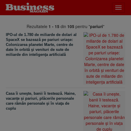
Desch
meniu
Rezultatele
1 - 15
din
105
pentru "
pariuri
"
IPO-ul de 1.780 de miliarde de dolari al
SpaceX se bazează pe pariuri uriaşe:
Colonizarea planetei Marte, centre de
date în orbită şi venituri de sute de
miliarde din inteligenţa artificială
Casa îi uneşte, banii îi testează. Haine,
vacanţe şi pariuri, plăcerile personale
care rămân personale şi în viaţa de
cuplu