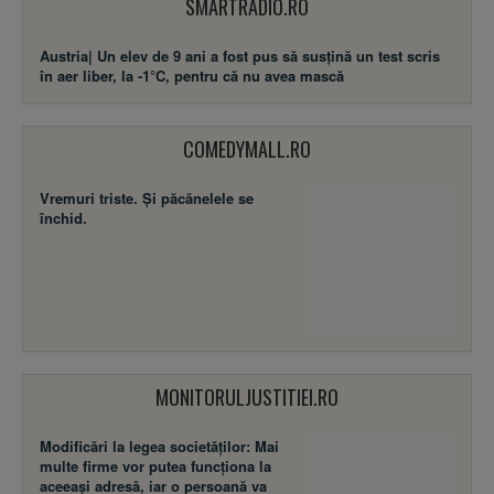
SMARTRADIO.RO
Austria| Un elev de 9 ani a fost pus să susţină un test scris
în aer liber, la -1°C, pentru că nu avea mască
COMEDYMALL.RO
Vremuri triste. Şi păcănelele se
închid.
MONITORULJUSTITIEI.RO
Modificări la legea societăţilor: Mai
multe firme vor putea funcţiona la
aceeaşi adresă, iar o persoană va