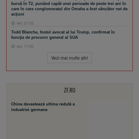
bursă în T2, punând capăt unei perioade de peste trei ani în
care în care conglomeratul din Omaha a fost vânzător net de
acţiuni
ieri, 21:02
Todd Blanche, fostul avocat al lui Trump, confirmat în
funcţia de procuror general al SUA
ieri, 17:20
Vezi mai multe ştiri
ZF.RO
China devastează ultima redută a
industriei germane