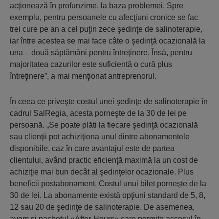
acţionează în profunzime, la baza problemei. Spre
exemplu, pentru persoanele cu afecţiuni cronice se fac
trei cure pe an a cel puţin zece şedinţe de salinoterapie,
iar între acestea se mai face câte o şedinţă ocazională la
una – două săptămâni pentru întreţinere. Însă, pentru
majoritatea cazurilor este suficientă o cură plus
întreţinere”, a mai menţionat antreprenorul.
În ceea ce priveşte costul unei şedinţe de salinoterapie în
cadrul SalRegia, acesta porneşte de la 30 de lei pe
persoană. „Se poate plăti la fiecare şedinţă ocazională
sau clienţii pot achiziţiona unul dintre abonamentele
disponibile, caz în care avantajul este de partea
clientului, având practic eficienţă maximă la un cost de
achiziţie mai bun decât al şedinţelor ocazionale. Plus
beneficii postabonament. Costul unui bilet porneşte de la
30 de lei. La abonamente există opţiuni standard de 5, 8,
12 sau 20 de şedinţe de salinoterapie. De asemenea,
avem şi pachetul «After-Hours» care permite accesul în