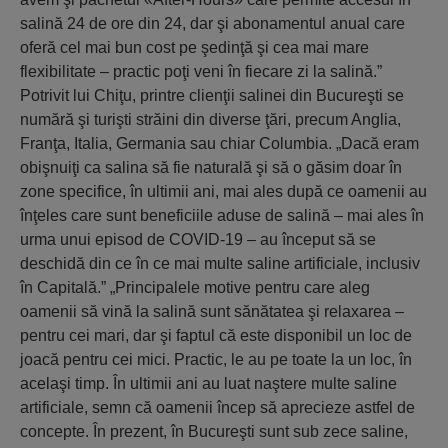
salină 24 de ore din 24, dar şi abonamentul anual care
oferă cel mai bun cost pe şedinţă şi cea mai mare
flexibilitate – practic poţi veni în fiecare zi la salină.”
Potrivit lui Chiţu, printre clienţii salinei din Bucureşti se
numără şi turişti străini din diverse ţări, precum Anglia,
Franţa, Italia, Germania sau chiar Columbia. „Dacă eram
obişnuiţi ca salina să fie naturală şi să o găsim doar în
zone specifice, în ultimii ani, mai ales după ce oamenii au
înţeles care sunt beneficiile aduse de salină – mai ales în
urma unui episod de COVID-19 – au început să se
deschidă din ce în ce mai multe saline artificiale, inclusiv
în Capitală.” „Principalele motive pentru care aleg
oamenii să vină la salină sunt sănătatea şi relaxarea –
pentru cei mari, dar şi faptul că este disponibil un loc de
joacă pentru cei mici. Practic, le au pe toate la un loc, în
acelaşi timp. În ultimii ani au luat naştere multe saline
artificiale, semn că oamenii încep să aprecieze astfel de
concepte. În prezent, în Bucureşti sunt sub zece saline,