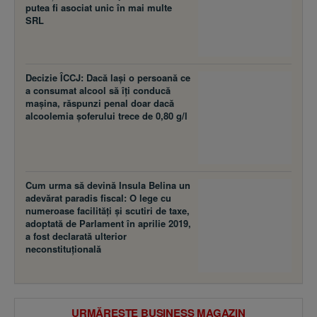
putea fi asociat unic în mai multe
SRL
Decizie ÎCCJ: Dacă laşi o persoană ce
a consumat alcool să îţi conducă
maşina, răspunzi penal doar dacă
alcoolemia şoferului trece de 0,80 g/l
Cum urma să devină Insula Belina un
adevărat paradis fiscal: O lege cu
numeroase facilităţi şi scutiri de taxe,
adoptată de Parlament în aprilie 2019,
a fost declarată ulterior
neconstituţională
URMĂREȘTE BUSINESS MAGAZIN