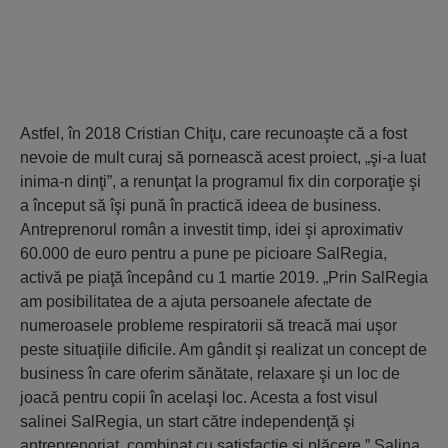
Astfel, în 2018 Cristian Chiţu, care recunoaşte că a fost
nevoie de mult curaj să pornească acest proiect, „şi-a luat
inima-n dinţi”, a renunţat la programul fix din corporaţie şi
a început să îşi pună în practică ideea de business.
Antreprenorul român a investit timp, idei şi aproximativ
60.000 de euro pentru a pune pe picioare SalRegia,
activă pe piaţă începând cu 1 martie 2019. „Prin SalRegia
am posibilitatea de a ajuta persoanele afectate de
numeroasele probleme respiratorii să treacă mai uşor
peste situaţiile dificile. Am gândit şi realizat un concept de
business în care oferim sănătate, relaxare şi un loc de
joacă pentru copii în acelaşi loc. Acesta a fost visul
salinei SalRegia, un start către independenţă şi
antreprenoriat, combinat cu satisfacţie şi plăcere.” Salina