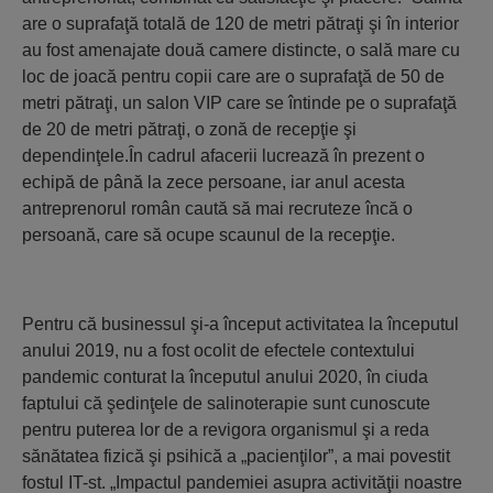
are o suprafaţă totală de 120 de metri pătraţi şi în interior
au fost amenajate două camere distincte, o sală mare cu
loc de joacă pentru copii care are o suprafaţă de 50 de
metri pătraţi, un salon VIP care se întinde pe o suprafaţă
de 20 de metri pătraţi, o zonă de recepţie şi
dependinţele.În cadrul afacerii lucrează în prezent o
echipă de până la zece persoane, iar anul acesta
antreprenorul român caută să mai recruteze încă o
persoană, care să ocupe scaunul de la recepţie.
Pentru că businessul şi-a început activitatea la începutul
anului 2019, nu a fost ocolit de efectele contextului
pandemic conturat la începutul anului 2020, în ciuda
faptului că şedinţele de salinoterapie sunt cunoscute
pentru puterea lor de a revigora organismul şi a reda
sănătatea fizică şi psihică a „pacienţilor”, a mai povestit
fostul IT-st. „Impactul pandemiei asupra activităţii noastre