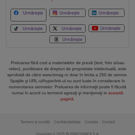
Urmărește
Urmărește
Urmărește
Urmărește
Urmărește
Urmărește
Urmărește
Preluarea fără cost a materialelor de presă (text, foto si/sau
video), purtătoare de drepturi de proprietate intelectuală, este
aprobată de către www.bmag.ro doar în limita a 250 de semne.
Spaţiile şi URL-ul/hyperlink-ul nu sunt luate în considerare în
numerotarea semnelor. Preluarea de informaţii poate fi făcută
numai în acord cu termenii agreaţi şi menţionaţi in
această
pagină
.
Termeni și condiții
Confidențialitate
Cookies
Contact
Copyright © 2025 BUSINESSMEX S.A.