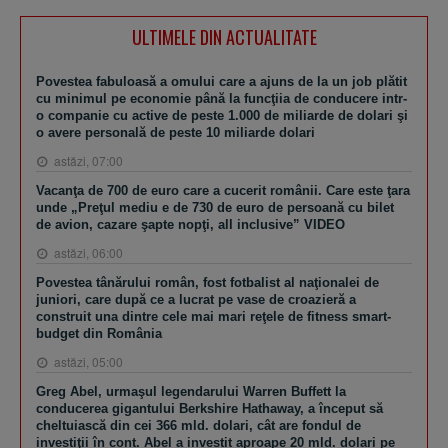
ULTIMELE DIN ACTUALITATE
Povestea fabuloasă a omului care a ajuns de la un job plătit
cu minimul pe economie până la funcţiia de conducere intr-
o companie cu active de peste 1.000 de miliarde de dolari şi
o avere personală de peste 10 miliarde dolari
astăzi, 07:00
Vacanţa de 700 de euro care a cucerit românii. Care este ţara
unde „Preţul mediu e de 730 de euro de persoană cu bilet
de avion, cazare şapte nopţi, all inclusive” VIDEO
astăzi, 06:00
Povestea tânărului român, fost fotbalist al naţionalei de
juniori, care după ce a lucrat pe vase de croazieră a
construit una dintre cele mai mari reţele de fitness smart-
budget din România
astăzi, 05:00
Greg Abel, urmaşul legendarului Warren Buffett la
conducerea gigantului Berkshire Hathaway, a început să
cheltuiască din cei 366 mld. dolari, cât are fondul de
investiţii în cont. Abel a investit aproape 20 mld. dolari pe