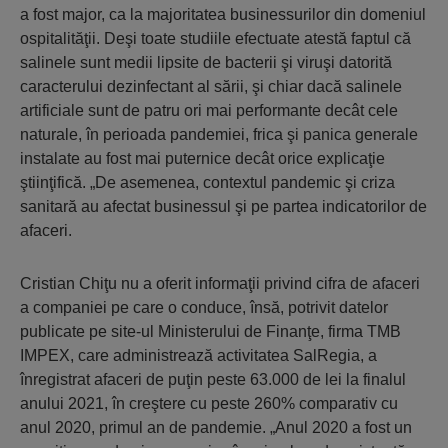
a fost major, ca la majoritatea businessurilor din domeniul
ospitalităţii. Deşi toate studiile efectuate atestă faptul că
salinele sunt medii lipsite de bacterii şi viruşi datorită
caracterului dezinfectant al sării, şi chiar dacă salinele
artificiale sunt de patru ori mai performante decât cele
naturale, în perioada pandemiei, frica şi panica generale
instalate au fost mai puternice decât orice explicaţie
ştiinţifică. „De asemenea, contextul pandemic şi criza
sanitară au afectat businessul şi pe partea indicatorilor de
afaceri.
Cristian Chiţu nu a oferit informaţii privind cifra de afaceri
a companiei pe care o conduce, însă, potrivit datelor
publicate pe site-ul Ministerului de Finanţe, firma TMB
IMPEX, care administrează activitatea SalRegia, a
înregistrat afaceri de puţin peste 63.000 de lei la finalul
anului 2021, în creştere cu peste 260% comparativ cu
anul 2020, primul an de pandemie. „Anul 2020 a fost un