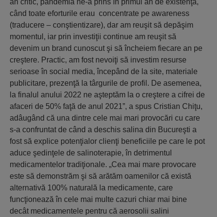
an critic, pandemia ne-a prins în primul an de existenţă,
când toate eforturile erau concentrate pe awareness
(traducere – conştientizare), dar am reuşit să depăşim
momentul, iar prin investiţii continue am reuşit să
devenim un brand cunoscut şi să încheiem fiecare an pe
creştere. Practic, am fost nevoiţi să investim resurse
serioase în social media, începând de la site, materiale
publicitare, prezenţă la târgurile de profil. De asemenea,
la finalul anului 2022 ne aşteptăm la o creştere a cifrei de
afaceri de 50% faţă de anul 2021”, a spus Cristian Chiţu,
adâugând că una dintre cele mai mari provocări cu care
s-a confruntat de când a deschis salina din Bucureşti a
fost să explice potenţialor clienţi beneficiile pe care le pot
aduce şedinţele de salinoterapie, în detrimentul
medicamentelor tradiţionale. „Cea mai mare provocare
este să demonstrăm şi să arătăm oamenilor că există
alternativă 100% naturală la medicamente, care
funcţionează în cele mai multe cazuri chiar mai bine
decât medicamentele pentru că aerosolii salini