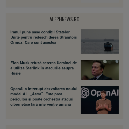
ALEPHNEWS.RO
Iranul pune șase condiții Statelor
Unite pentru redeschiderea Strâmtorii
Ormuz. Care sunt acestea
Elon Musk refuză cererea Ucrainei de
a utiliza Starlink în atacurile asupra
Rusiei
OpenAI a întrerupt dezvoltarea noului
model A.I. „Astra”. Este prea
periculos și poate orchestra atacuri
cibernetice fără intervenție umană