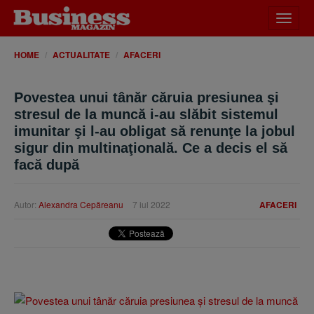
Desch
meniu
HOME
ACTUALITATE
AFACERI
Povestea unui tânăr căruia presiunea şi
stresul de la muncă i-au slăbit sistemul
imunitar şi l-au obligat să renunţe la jobul
sigur din multinaţională. Ce a decis el să
facă după
Autor:
Alexandra Cepăreanu
7 iul 2022
AFACERI