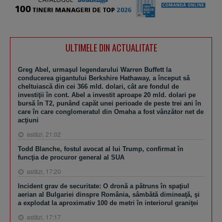
ULTIMELE DIN ACTUALITATE
Greg Abel, urmaşul legendarului Warren Buffett la
conducerea gigantului Berkshire Hathaway, a început să
cheltuiască din cei 366 mld. dolari, cât are fondul de
investiţii în cont. Abel a investit aproape 20 mld. dolari pe
bursă în T2, punând capăt unei perioade de peste trei ani în
care în care conglomeratul din Omaha a fost vânzător net de
acţiuni
astăzi, 21:02
Todd Blanche, fostul avocat al lui Trump, confirmat în
funcţia de procuror general al SUA
astăzi, 17:20
Incident grav de securitate: O dronă a pătruns în spaţiul
aerian al Bulgariei dinspre România, sâmbătă dimineaţă, şi
a explodat la aproximativ 100 de metri în interiorul graniţei
astăzi, 17:17