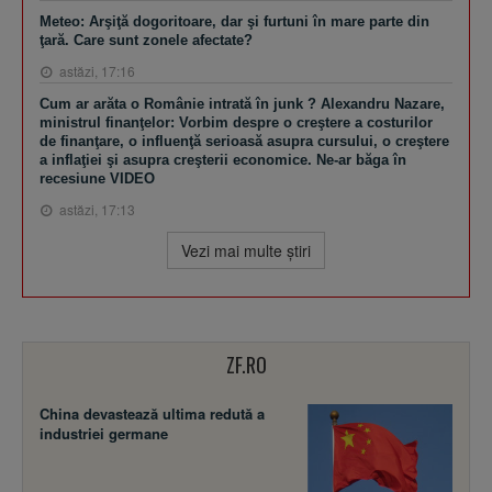
Meteo: Arşiţă dogoritoare, dar şi furtuni în mare parte din
ţară. Care sunt zonele afectate?
astăzi, 17:16
Cum ar arăta o Românie intrată în junk ? Alexandru Nazare,
ministrul finanţelor: Vorbim despre o creştere a costurilor
de finanţare, o influenţă serioasă asupra cursului, o creştere
a inflaţiei şi asupra creşterii economice. Ne-ar băga în
recesiune VIDEO
astăzi, 17:13
Vezi mai multe ştiri
ZF.RO
China devastează ultima redută a
industriei germane