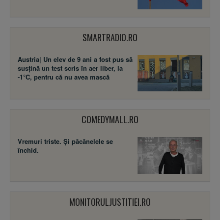
SMARTRADIO.RO
Austria| Un elev de 9 ani a fost pus să
susţină un test scris în aer liber, la
-1°C, pentru că nu avea mască
COMEDYMALL.RO
Vremuri triste. Şi păcănelele se
închid.
MONITORULJUSTITIEI.RO