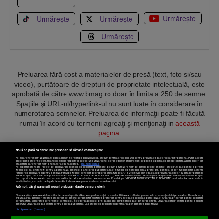
Urmărește
Urmărește
Urmărește
Urmărește
Preluarea fără cost a materialelor de presă (text, foto si/sau
video), purtătoare de drepturi de proprietate intelectuală, este
aprobată de către www.bmag.ro doar în limita a 250 de semne.
Spaţiile şi URL-ul/hyperlink-ul nu sunt luate în considerare în
numerotarea semnelor. Preluarea de informaţii poate fi făcută
numai în acord cu termenii agreaţi şi menţionaţi in
această
pagină
.
Nouă ne pasă ca datele tale personale să rămână confidențiale
Noi și partenerii noștri
589
stocăm și/sau accesăm informații pe dispozitivul dvs., precum identificatorii cookie unici pentru prelucrarea datelor cu caracter personal. Puteți accepta
sau gestiona preferințele dvs. făcând clic mai jos, respectiv vă puteți opune utilizării unui interes legitim în orice moment pe pagina cu politica de confidențialitate. Aceste alegeri vor
fi raportate partenerilor noștri și nu vă vor afecta navigarea.
Mai multe detalii
Noi si partenerii nostri (retelele de socializare si agentiile de publicitate partenere, precum si furnizorii nostri de servicii de date analitice) prelucram date pentru a permite
Termeni și condiții
Confidențialitate
Cookies
Contact
website-ului sa functioneze, pentru a personaliza continutul si anunturile publicitare afisate in functie de interesele si/sau profilul dvs., pentru a va oferi functionalitati aferente
retelelor de socializare si pentru a analiza traficul pe website. Beneficiati de drepturile prevazute de art. 15-22 din GDPR in legatura cu prelucrarea datelor cu caracter personal.
Aceste drepturi pot fi exercitate prin modalitatea indicata
aici
. Prin click pe “ACCEPT TOATE”, acceptati folosirea tuturor Tehnologiilor de tip Cookie, care implica inclusiv acceptul
dvs. cu privire la stocarea/accesarea informatiilor de catre Vendor-ii cu care colaboram. Prin click pe “VREAU SA MODIFIC SETARILE INDIVIDUAL” puteti schimba preferintele in
mod individual, mai putin cele legate de cookie strict necesare pentru functionarea website-ului.
Atât noi, cât și partenerii noștri prelucrăm datele pentru a oferi:
Copyright © 2025 BUSINESSMEX S.A.
Stocarea și/sau accesarea informațiilor de pe un dispozitiv. Măsurarea performanței reclamelor. Utilizarea profilurilor pentru selectarea conținutului personalizat. Dezvoltarea și
îmbunătățirea serviciilor. Crearea profilurilor de conținut personalizat. Utilizarea profilurilor pentru selectarea publicității personalizate. Crearea profilurilor pentru publicitate
personalizată. Măsurarea performanței conținutului. Înțelegerea publicului prin statistici sau combinații de date din surse diferite. Utilizarea datelor limitate pentru a selecta
Setări cookies
conținutul. Utilizarea de date limitate pentru a selecta publicitatea. Date precise de geolocație și identificarea prin scanarea dispozitivului.
Listă parteneri (furnizori)