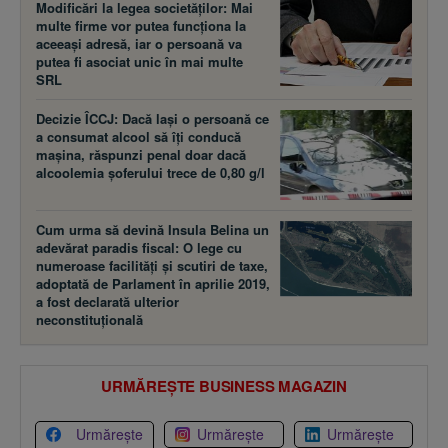
Modificări la legea societăţilor: Mai
multe firme vor putea funcţiona la
aceeaşi adresă, iar o persoană va
putea fi asociat unic în mai multe
SRL
Decizie ÎCCJ: Dacă laşi o persoană ce
a consumat alcool să îţi conducă
maşina, răspunzi penal doar dacă
alcoolemia şoferului trece de 0,80 g/l
Cum urma să devină Insula Belina un
adevărat paradis fiscal: O lege cu
numeroase facilităţi şi scutiri de taxe,
adoptată de Parlament în aprilie 2019,
a fost declarată ulterior
neconstituţională
URMĂREȘTE BUSINESS MAGAZIN
Urmărește
Urmărește
Urmărește