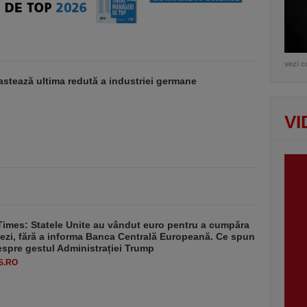
vezi c
stează ultima redută a industriei germane
VI
Times: Statele Unite au vândut euro pentru a cumpăra
ezi, fără a informa Banca Centrală Europeană. Ce spun
despre gestul Administrației Trump
S.RO