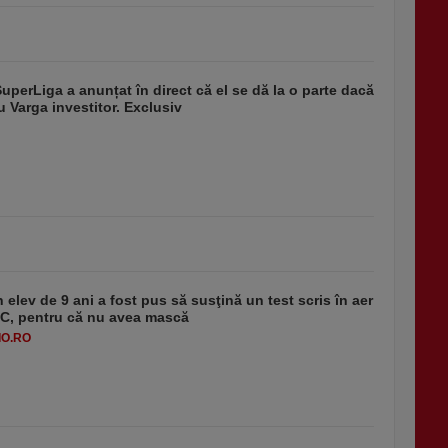
SuperLiga a anunțat în direct că el se dă la o parte dacă
u Varga investitor. Exclusiv
 elev de 9 ani a fost pus să susţină un test scris în aer
-1°C, pentru că nu avea mască
O.RO