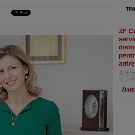
ZF C
servi
distr
pentr
antre