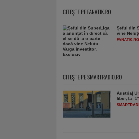
CITEŞTE PE FANATIK.RO
Șeful din 
vine Neluț
FANATIK.RO
CITEŞTE PE SMARTRADIO.RO
Austria| Un
liber, la 
SMARTRADI