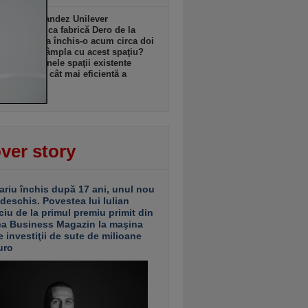
l anglo-olandez Unilever
ează istorica fabrică Dero de la
şti pe care a închis-o acum circa doi
Ce se va întâmpla cu acest spaţiu?
ganizăm unele spaţii existente
u utilizarea cât mai eficientă a
ormei”
zi, 18:08
ver story
ariu închis după 17 ani, unul nou
 deschis. Povestea lui Iulian
ciu de la primul premiu primit din
ea Business Magazin la maşina
e investiţii de sute de milioane
uro