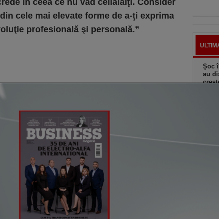
rede în ceea ce nu văd ceilalalţi. Consider
din cele mai elevate forme de a-ţi exprima
voluţie profesională şi personală.”
ULTIM
Şoc î
au di
creşt
astă
Elon 
Franţ
candi
astă
Preţu
mai r
astă
Ciucu
de ex
senzo
astă