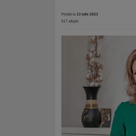
Postat la
13 iulie 2023
917 afişări