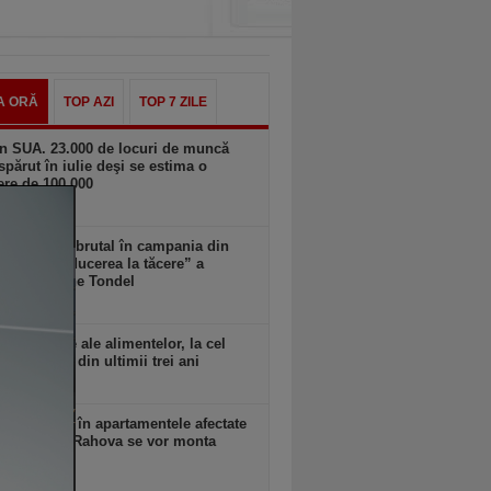
A ORĂ
TOP AZI
TOP 7 ZILE
n SUA. 23.000 de locuri de muncă
spărut în iulie deşi se estima o
ere de 100.000
zi, 18:11
Musk intră brutal în campania din
a: cere „reducerea la tăcere” a
datei Marine Tondel
zi, 18:10
rile globale ale alimentelor, la cel
idicat nivel din ultimii trei ani
zi, 18:09
 anunţă că în apartamentele afectate
plozia din Rahova se vor monta
ri seismici
zi, 18:09