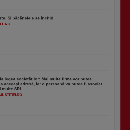
ste. Şi păcănelele se închid.
LL.RO
 la legea societăţilor: Mai multe firme vor putea
la aceeaşi adresă, iar o persoană va putea fi asociat
i multe SRL
USTITIEI.RO