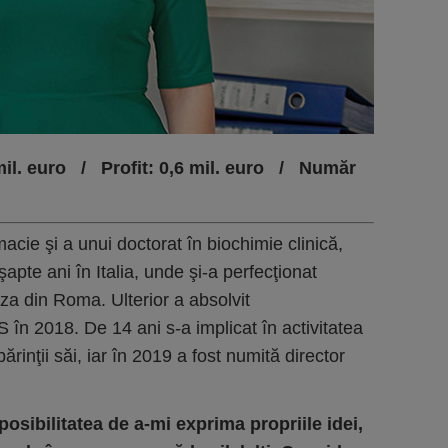
 mil. euro / Profit: 0,6 mil. euro / Număr
acie şi a unui doctorat în biochimie clinică,
te ani în Italia, unde şi-a perfecţionat
nza din Roma. Ulterior a absolvit
n 2018. De 14 ani s-a implicat în activitatea
inţii săi, iar în 2019 a fost numită director
posibilitatea de a-mi exprima propriile idei,