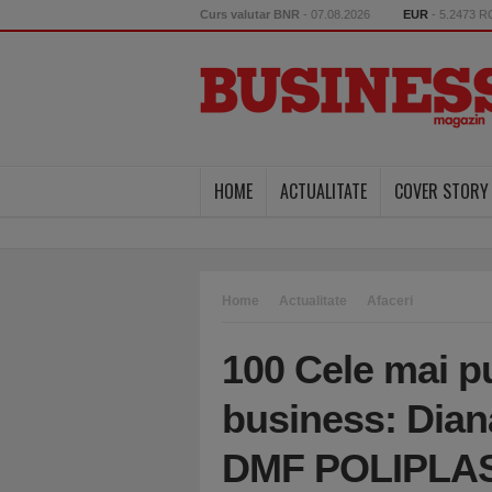
Curs valutar BNR
- 07.08.2026
EUR
- 5.2473 
HOME
ACTUALITATE
COVER STORY
Home
Actualitate
Afaceri
100 Cele mai p
business: Dia
DMF POLIPLA