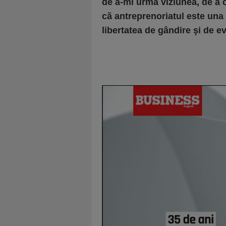
de a-mi urma viziunea, de a c
că antreprenoriatul este una 
libertatea de gândire şi de e