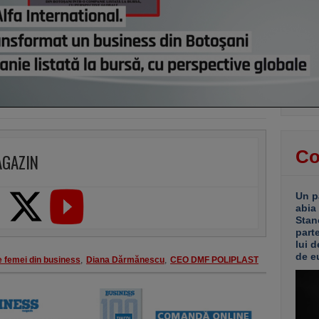
Grupu
demol
Ploie
ani. 
“Reor
pentr
platf
astă
Co
AGAZIN
Un p
abia
Stan
part
lui d
de e
e femei din business
,
Diana Dărmănescu
,
CEO DMF POLIPLAST