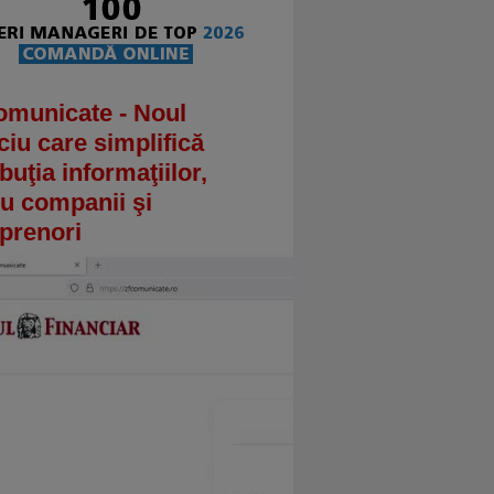
omunicate - Noul
ciu care simplifică
ibuţia informaţiilor,
u companii şi
prenori