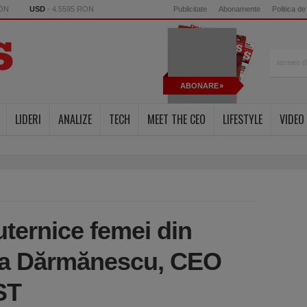
RON
USD
- 4.5595 RON
Publicitate
Abonamente
Politica de
ABONARE
LIDERI
ANALIZE
TECH
MEET THE CEO
LIFESTYLE
VIDEO
uternice femei din
na Dărmănescu, CEO
ST