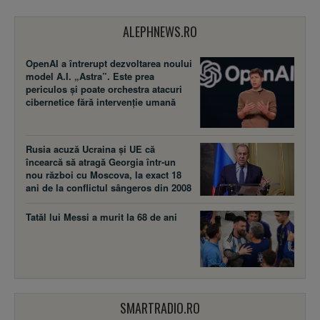
ALEPHNEWS.RO
OpenAI a întrerupt dezvoltarea noului
model A.I. „Astra”. Este prea
periculos și poate orchestra atacuri
cibernetice fără intervenție umană
Rusia acuză Ucraina şi UE că
încearcă să atragă Georgia într-un
nou război cu Moscova, la exact 18
ani de la conflictul sângeros din 2008
Tatăl lui Messi a murit la 68 de ani
SMARTRADIO.RO