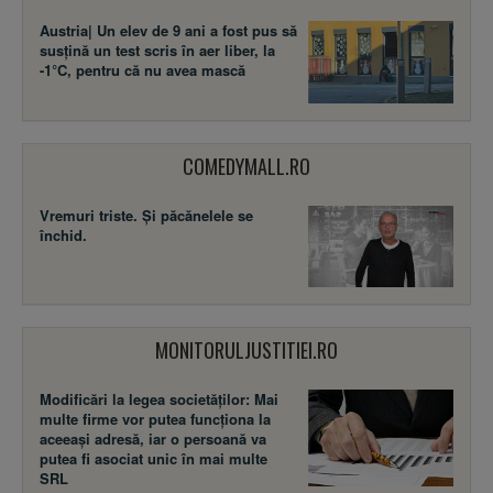
Austria| Un elev de 9 ani a fost pus să
susţină un test scris în aer liber, la
-1°C, pentru că nu avea mască
COMEDYMALL.RO
Vremuri triste. Şi păcănelele se
închid.
MONITORULJUSTITIEI.RO
Modificări la legea societăţilor: Mai
multe firme vor putea funcţiona la
aceeaşi adresă, iar o persoană va
putea fi asociat unic în mai multe
SRL