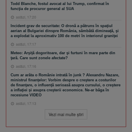
Todd Blanche, fostul avocat al lui Trump, confirmat în
funcţia de procuror general al SUA
astăzi, 17:20
Incident grav de securitate: O dronă a pătruns în spaţiul
aerian al Bulgariei dinspre România, sâmbătă dimineaţă, şi
a explodat la aproximativ 100 de metri în interiorul graniţei
astăzi, 17:17
Meteo: Arşiţă dogoritoare, dar şi furtuni în mare parte din
ţară. Care sunt zonele afectate?
astăzi, 17:16
Cum ar arăta o Românie intrată în junk ? Alexandru Nazare,
ministrul finanţelor: Vorbim despre o creştere a costurilor
de finanţare, o influenţă serioasă asupra cursului, o creştere
a inflaţiei şi asupra creşterii economice. Ne-ar băga în
recesiune VIDEO
astăzi, 17:13
Vezi mai multe ştiri