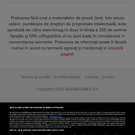
Preluarea fără cost a materialelor de presă (text, foto si/sau
video), purtătoare de drepturi de proprietate intelectuală, este
aprobată de către www.bmag.ro doar în limita a 250 de semne.
Spaţiile şi URL-ul/hyperlink-ul nu sunt luate în considerare în
numerotarea semnelor. Preluarea de informaţii poate fi făcută
numai în acord cu termenii agreaţi şi menţionaţi in
această
pagină
.
Termeni și condiții
Confidențialitate
Cookies
Contact
Copyright © 2025 BUSINESSMEX S.A.
Nouă ne pasă ca datele tale personale să rămână confidențiale
Noi și partenerii noștri
589
stocăm și/sau accesăm informații pe dispozitivul dvs., precum identificatorii cookie unici pentru prelucrarea datelor cu caracter personal. Puteți accepta
sau gestiona preferințele dvs. făcând clic mai jos, respectiv vă puteți opune utilizării unui interes legitim în orice moment pe pagina cu politica de confidențialitate. Aceste alegeri vor
fi raportate partenerilor noștri și nu vă vor afecta navigarea.
Mai multe detalii
Noi si partenerii nostri (retelele de socializare si agentiile de publicitate partenere, precum si furnizorii nostri de servicii de date analitice) prelucram date pentru a permite
website-ului sa functioneze, pentru a personaliza continutul si anunturile publicitare afisate in functie de interesele si/sau profilul dvs., pentru a va oferi functionalitati aferente
retelelor de socializare si pentru a analiza traficul pe website. Beneficiati de drepturile prevazute de art. 15-22 din GDPR in legatura cu prelucrarea datelor cu caracter personal.
Aceste drepturi pot fi exercitate prin modalitatea indicata
aici
. Prin click pe “ACCEPT TOATE”, acceptati folosirea tuturor Tehnologiilor de tip Cookie, care implica inclusiv acceptul
dvs. cu privire la stocarea/accesarea informatiilor de catre Vendor-ii cu care colaboram. Prin click pe “VREAU SA MODIFIC SETARILE INDIVIDUAL” puteti schimba preferintele in
mod individual, mai putin cele legate de cookie strict necesare pentru functionarea website-ului.
Atât noi, cât și partenerii noștri prelucrăm datele pentru a oferi: