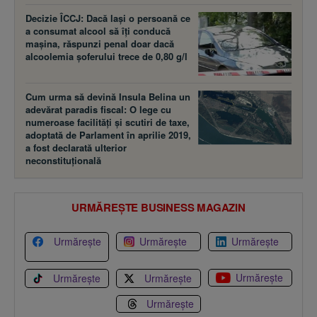
Decizie ÎCCJ: Dacă laşi o persoană ce
a consumat alcool să îţi conducă
maşina, răspunzi penal doar dacă
alcoolemia şoferului trece de 0,80 g/l
Cum urma să devină Insula Belina un
adevărat paradis fiscal: O lege cu
numeroase facilităţi şi scutiri de taxe,
adoptată de Parlament în aprilie 2019,
a fost declarată ulterior
neconstituţională
URMĂREȘTE BUSINESS MAGAZIN
Urmărește
Urmărește
Urmărește
Urmărește
Urmărește
Urmărește
Urmărește