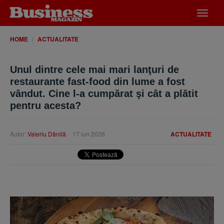
Desch
meniu
HOME
ACTUALITATE
Unul dintre cele mai mari lanţuri de
restaurante fast-food din lume a fost
vândut. Cine l-a cumpărat şi cât a plătit
pentru acesta?
Autor:
Valeriu Dănilă
17 iun 2026
ACTUALITATE