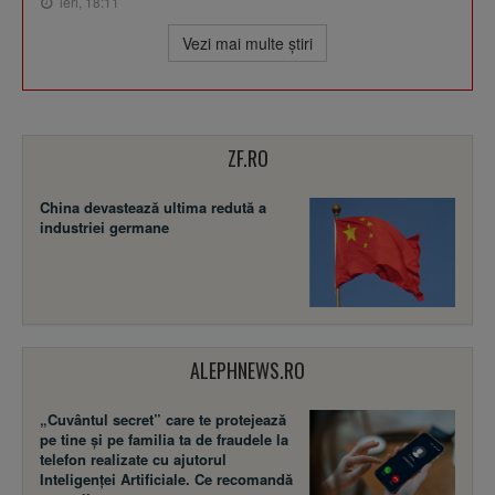
ieri, 18:11
Vezi mai multe ştiri
ZF.RO
China devastează ultima redută a
industriei germane
ALEPHNEWS.RO
„Cuvântul secret” care te protejează
pe tine și pe familia ta de fraudele la
telefon realizate cu ajutorul
Inteligenței Artificiale. Ce recomandă