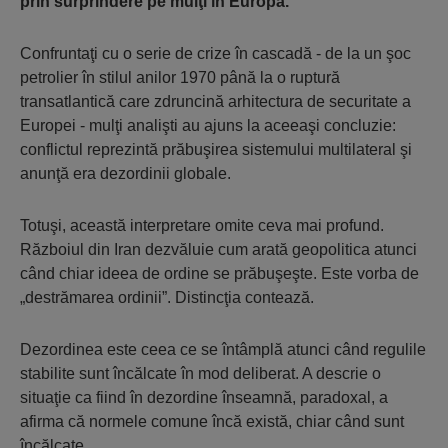
prin surprindere pe mulţi în Europa.
Confruntaţi cu o serie de crize în cascadă - de la un şoc
petrolier în stilul anilor 1970 până la o ruptură
transatlantică care zdruncină arhitectura de securitate a
Europei - mulţi analişti au ajuns la aceeaşi concluzie:
conflictul reprezintă prăbuşirea sistemului multilateral şi
anunţă era dezordinii globale.
Totuşi, această interpretare omite ceva mai profund.
Războiul din Iran dezvăluie cum arată geopolitica atunci
când chiar ideea de ordine se prăbuşeşte. Este vorba de
„destrămarea ordinii”. Distincţia contează.
Dezordinea este ceea ce se întâmplă atunci când regulile
stabilite sunt încălcate în mod deliberat. A descrie o
situaţie ca fiind în dezordine înseamnă, paradoxal, a
afirma că normele comune încă există, chiar când sunt
încălcate.