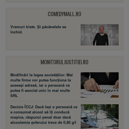
COMEDYMALL.RO
Vremuri triste. Şi păcănelele se
închid.
MONITORULJUSTITIEI.RO
Modificări la legea societăţilor: Mai
multe firme vor putea funcţiona la
aceeaşi adresă, iar o persoană va
putea fi asociat unic în mai multe
SRL
Decizie ÎCCJ: Dacă laşi o persoană ce
a consumat alcool să îţi conducă
maşina, răspunzi penal doar dacă
alcoolemia şoferului trece de 0,80 g/l