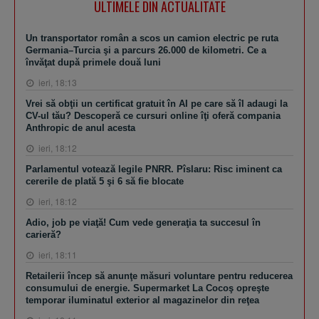
ULTIMELE DIN ACTUALITATE
Un transportator român a scos un camion electric pe ruta
Germania–Turcia şi a parcurs 26.000 de kilometri. Ce a
învăţat după primele două luni
ieri, 18:13
Vrei să obţii un certificat gratuit în AI pe care să îl adaugi la
CV-ul tău? Descoperă ce cursuri online îţi oferă compania
Anthropic de anul acesta
ieri, 18:12
Parlamentul votează legile PNRR. Pîslaru: Risc iminent ca
cererile de plată 5 şi 6 să fie blocate
ieri, 18:12
Adio, job pe viaţă! Cum vede generaţia ta succesul în
carieră?
ieri, 18:11
Retailerii încep să anunţe măsuri voluntare pentru reducerea
consumului de energie. Supermarket La Cocoş opreşte
temporar iluminatul exterior al magazinelor din reţea