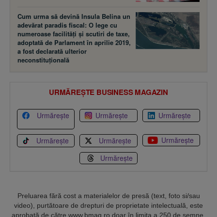
Cum urma să devină Insula Belina un
adevărat paradis fiscal: O lege cu
numeroase facilităţi şi scutiri de taxe,
adoptată de Parlament în aprilie 2019,
a fost declarată ulterior
neconstituţională
URMĂREȘTE BUSINESS MAGAZIN
Urmărește
Urmărește
Urmărește
Urmărește
Urmărește
Urmărește
Urmărește
Preluarea fără cost a materialelor de presă (text, foto si/sau
video), purtătoare de drepturi de proprietate intelectuală, este
aprobată de către www.bmag.ro doar în limita a 250 de semne.