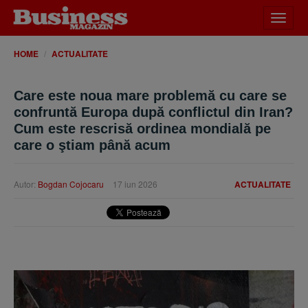
Desch
meniu
HOME
ACTUALITATE
Care este noua mare problemă cu care se
confruntă Europa după conflictul din Iran?
Cum este rescrisă ordinea mondială pe
care o ştiam până acum
Autor:
Bogdan Cojocaru
17 iun 2026
ACTUALITATE