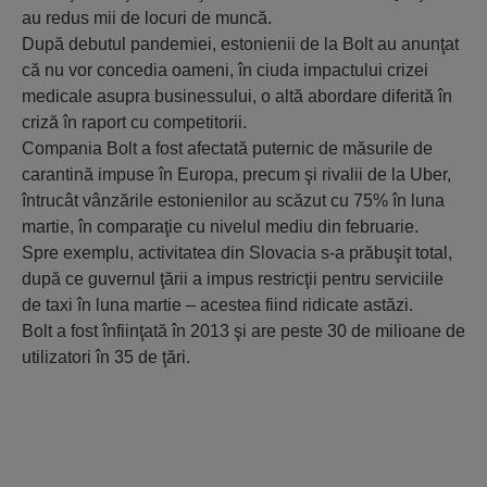
au redus mii de locuri de muncă.
După debutul pandemiei, estonienii de la Bolt au anunţat
că nu vor concedia oameni, în ciuda impactului crizei
medicale asupra businessului, o altă abordare diferită în
criză în raport cu competitorii.
Compania Bolt a fost afectată puternic de măsurile de
carantină impuse în Europa, precum şi rivalii de la Uber,
întrucât vânzările estonienilor au scăzut cu 75% în luna
martie, în comparaţie cu nivelul mediu din februarie.
Spre exemplu, activitatea din Slovacia s-a prăbuşit total,
după ce guvernul ţării a impus restricţii pentru serviciile
de taxi în luna martie – acestea fiind ridicate astăzi.
Bolt a fost înfiinţată în 2013 şi are peste 30 de milioane de
utilizatori în 35 de ţări.