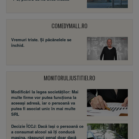
COMEDYMALL.RO
Vremuri triste. Şi păcănelele se
închid.
MONITORULJUSTITIEI.RO
Modificări la legea societăţilor: Mai
multe firme vor putea funcţiona la
aceeaşi adresă, iar o persoană va
putea fi asociat unic în mai multe
SRL
Decizie ÎCCJ: Dacă laşi o persoană ce
a consumat alcool să îţi conducă
maşina, răspunzi penal doar dacă