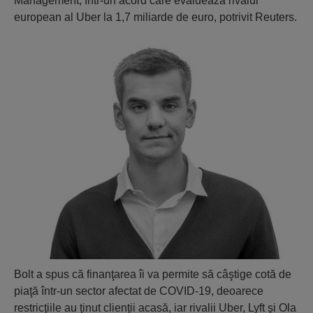
Management, într-un acord care evaluează rivalul
european al Uber la 1,7 miliarde de euro, potrivit Reuters.
Bolt a spus că finanţarea îi va permite să câştige cotă de
piaţă într-un sector afectat de COVID-19, deoarece
restricţiile au ţinut clienţii acasă, iar rivalii Uber, Lyft şi Ola