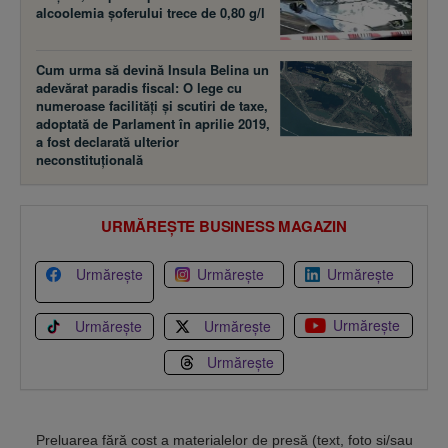
alcoolemia şoferului trece de 0,80 g/l
Cum urma să devină Insula Belina un
adevărat paradis fiscal: O lege cu
numeroase facilităţi şi scutiri de taxe,
adoptată de Parlament în aprilie 2019,
a fost declarată ulterior
neconstituţională
URMĂREȘTE BUSINESS MAGAZIN
Urmărește
Urmărește
Urmărește
Urmărește
Urmărește
Urmărește
Urmărește
Preluarea fără cost a materialelor de presă (text, foto si/sau