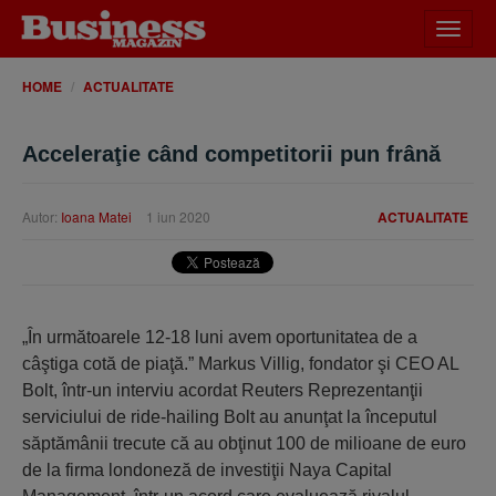
Desch
meniu
HOME
ACTUALITATE
Acceleraţie când competitorii pun frână
Autor:
Ioana Matei
1 iun 2020
ACTUALITATE
„În următoarele 12-18 luni avem oportunitatea de a
câştiga cotă de piaţă.” Markus Villig, fondator şi CEO AL
Bolt, într-un interviu acordat Reuters Reprezentanţii
serviciului de ride-hailing Bolt au anunţat la începutul
săptămânii trecute că au obţinut 100 de milioane de euro
de la firma londoneză de investiţii Naya Capital