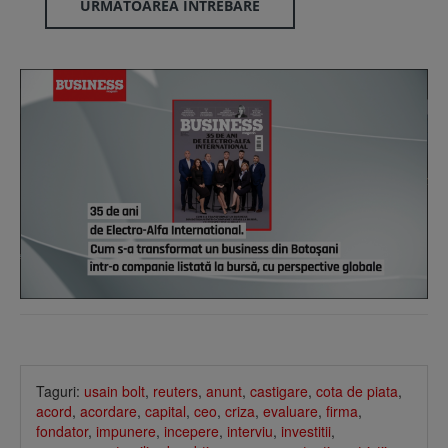
URMĂTOAREA ÎNTREBARE
Taguri:
usain bolt
,
reuters
,
anunt
,
castigare
,
cota de piata
,
acord
,
acordare
,
capital
,
ceo
,
criza
,
evaluare
,
firma
,
fondator
,
impunere
,
incepere
,
interviu
,
investitii
,