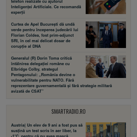
telefon realizate cu ajutorul
Inteligenței Artificiale. Ce recomandă
experții
Curtea de Apel București dă undă
verde pentru începerea judecării lui
Florian Coldea, fost prim-adjunct
SRI, în cel mai delicat dosar de
corupție al DNA
Generalul (R) Dorin Toma critică
întâlnirea delegației române cu
Elbridge Colby, strategul
Pentagonului: „România devine o
vulnerabilitate pentru NATO. Fără
reprezentare guvernamentală și fără strategie militară
avizată de CSAT”
SMARTRADIO.RO
Austria| Un elev de 9 ani a fost pus să
susţină un test scris în aer liber, la
-1°C, pentru că nu avea mască