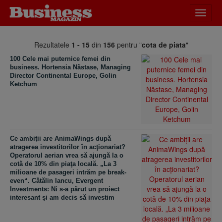
Desch
meniu
Rezultatele
1 - 15
din
156
pentru "
cota de piata
"
100 Cele mai puternice femei din
business. Hortensia Năstase, Managing
Director Continental Europe, Golin
Ketchum
Ce ambiţii are AnimaWings după
atragerea investitorilor în acţionariat?
Operatorul aerian vrea să ajungă la o
cotă de 10% din piaţa locală. „La 3
milioane de pasageri intrăm pe break-
even“. Cătălin Iancu, Evergent
Investments: Ni s-a părut un proiect
interesant şi am decis să investim