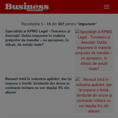
Desch
meniu
Rezultatele
1 - 15
din
307
pentru "
impunere
"
Specialişti ai KPMG Legal - Toncescu şi
Asociaţii: Dubla impunere în materia
preţurilor de transfer – ne apropiem, în
sfârşit, de soluţii reale?
Renault intră în industria apărării, dar îşi
impune o limită: Veniturile din drone şi
contracte militare nu vor depăşi 5% din
afaceri