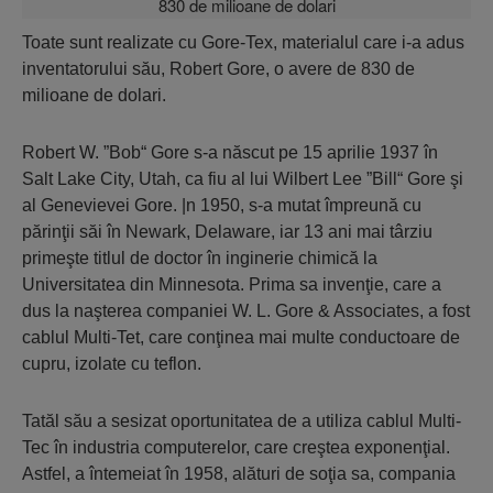
Toate sunt realizate cu Gore-Tex, materialul care i-a adus
inventatorului său, Robert Gore, o avere de 830 de
milioane de dolari.
Robert W. ”Bob“ Gore s-a născut pe 15 aprilie 1937 în
Salt Lake City, Utah, ca fiu al lui Wilbert Lee ”Bill“ Gore şi
al Genevievei Gore. |n 1950, s-a mutat împreună cu
părinţii săi în Newark, Delaware, iar 13 ani mai târziu
primeşte titlul de doctor în inginerie chimică la
Universitatea din Minnesota. Prima sa invenţie, care a
dus la naşterea companiei W. L. Gore & Associates, a fost
cablul Multi-Tet, care conţinea mai multe conductoare de
cupru, izolate cu teflon.
Tatăl său a sesizat oportunitatea de a utiliza cablul Multi-
Tec în industria computerelor, care creştea exponenţial.
Astfel, a întemeiat în 1958, alături de soţia sa, compania