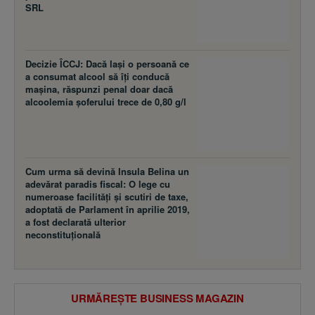
SRL
Decizie ÎCCJ: Dacă laşi o persoană ce
a consumat alcool să îţi conducă
maşina, răspunzi penal doar dacă
alcoolemia şoferului trece de 0,80 g/l
Cum urma să devină Insula Belina un
adevărat paradis fiscal: O lege cu
numeroase facilităţi şi scutiri de taxe,
adoptată de Parlament în aprilie 2019,
a fost declarată ulterior
neconstituţională
URMĂREȘTE BUSINESS MAGAZIN