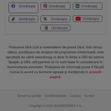
Urmărește
Urmărește
Urmărește
Urmărește
Urmărește
Urmărește
Urmărește
Preluarea fără cost a materialelor de presă (text, foto si/sau
video), purtătoare de drepturi de proprietate intelectuală, este
aprobată de către www.bmag.ro doar în limita a 250 de semne.
Spaţiile şi URL-ul/hyperlink-ul nu sunt luate în considerare în
numerotarea semnelor. Preluarea de informaţii poate fi făcută
numai în acord cu termenii agreaţi şi menţionaţi in
această
pagină
.
Termeni și condiții
Confidențialitate
Cookies
Contact
Copyright © 2025 BUSINESSMEX S.A.