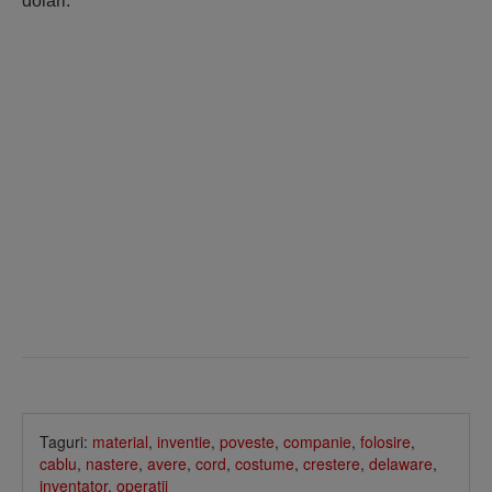
dolari.
Taguri:
material
,
inventie
,
poveste
,
companie
,
folosire
,
cablu
,
nastere
,
avere
,
cord
,
costume
,
crestere
,
delaware
,
inventator
,
operatii