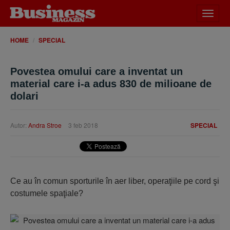
Desch
meniu
HOME
SPECIAL
Povestea omului care a inventat un
material care i-a adus 830 de milioane de
dolari
Autor:
Andra Stroe
3 feb 2018
SPECIAL
Ce au în comun sporturile în aer liber, operaţiile pe cord şi
costumele spaţiale?