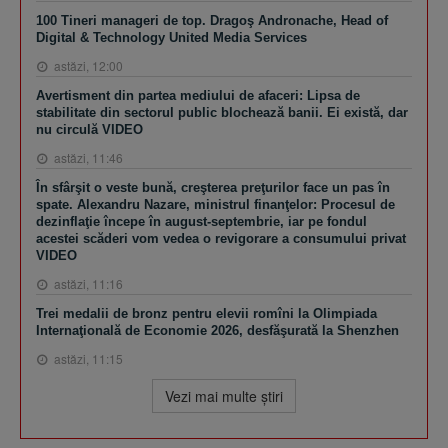
100 Tineri manageri de top. Dragoş Andronache, Head of
Digital & Technology United Media Services
astăzi, 12:00
Avertisment din partea mediului de afaceri: Lipsa de
stabilitate din sectorul public blochează banii. Ei există, dar
nu circulă VIDEO
astăzi, 11:46
În sfârşit o veste bună, creşterea preţurilor face un pas în
spate. Alexandru Nazare, ministrul finanţelor: Procesul de
dezinflaţie începe în august-septembrie, iar pe fondul
acestei scăderi vom vedea o revigorare a consumului privat
VIDEO
astăzi, 11:16
Trei medalii de bronz pentru elevii romîni la Olimpiada
Internaţională de Economie 2026, desfăşurată la Shenzhen
astăzi, 11:15
Vezi mai multe ştiri