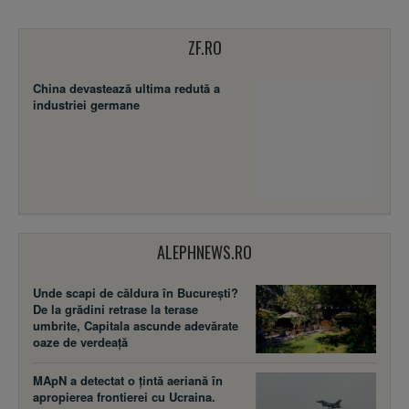
ZF.RO
China devastează ultima redută a
industriei germane
ALEPHNEWS.RO
Unde scapi de căldura în București?
De la grădini retrase la terase
umbrite, Capitala ascunde adevărate
oaze de verdeață
MApN a detectat o țintă aeriană în
apropierea frontierei cu Ucraina.