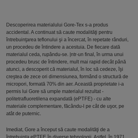
Descoperirea materialului Gore-Tex s-a produs
accidental. A continuat să caute modalităţi pentru
întrebuinţarea teflonului şi a încercat, în repetate rânduri,
un procedeu de întindere a acestuia. De fiecare dată
materialul ceda, rupându-se. |ntr-un final, în urma unui
procedeu brusc de întindere, mult mai rapid decât până
atunci, a descoperit că materialul, în loc să cedeze, îşi
creştea de zece ori dimensiunea, formând o structură de
micropori, formată 70% din aer. Această proprietate i-a
permis lui Gore să umple materialul rezultat -
politetrafluoretilena expandată (ePTFE) - cu alte
materiale complementare, făcându-l pe cât de uşor, pe
atât de puternic.
Imediat, Gore a început să caute modalităţi de a
întrebuinţa ePTFE în diverse tehnologii. Astfel, în 1971,