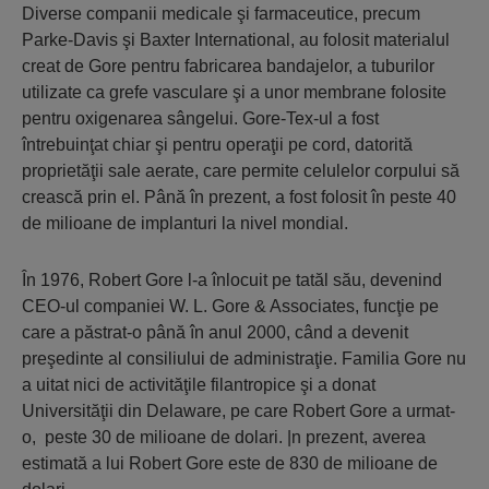
Diverse companii medicale şi farmaceutice, precum
Parke-Davis şi Baxter International, au folosit materialul
creat de Gore pentru fabricarea bandajelor, a tuburilor
utilizate ca grefe vasculare şi a unor membrane folosite
pentru oxigenarea sângelui. Gore-Tex-ul a fost
întrebuinţat chiar şi pentru operaţii pe cord, datorită
proprietăţii sale aerate, care permite celulelor corpului să
crească prin el. Până în prezent, a fost folosit în peste 40
de milioane de implanturi la nivel mondial.
În 1976, Robert Gore l-a înlocuit pe tatăl său, devenind
CEO-ul companiei W. L. Gore & Associates, funcţie pe
care a păstrat-o până în anul 2000, când a devenit
preşedinte al consiliului de administraţie. Familia Gore nu
a uitat nici de activităţile filantropice şi a donat
Universităţii din Delaware, pe care Robert Gore a urmat-
o, peste 30 de milioane de dolari. |n prezent, averea
estimată a lui Robert Gore este de 830 de milioane de