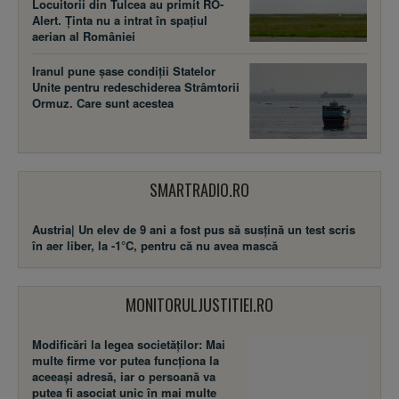
Locuitorii din Tulcea au primit RO-
Alert. Ținta nu a intrat în spațiul
aerian al României
Iranul pune șase condiții Statelor
Unite pentru redeschiderea Strâmtorii
Ormuz. Care sunt acestea
SMARTRADIO.RO
Austria| Un elev de 9 ani a fost pus să susţină un test scris
în aer liber, la -1°C, pentru că nu avea mască
MONITORULJUSTITIEI.RO
Modificări la legea societăţilor: Mai
multe firme vor putea funcţiona la
aceeaşi adresă, iar o persoană va
putea fi asociat unic în mai multe