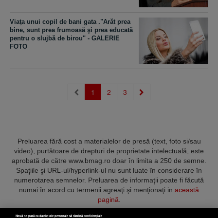
Viaţa unui copil de bani gata ."Arăt prea
bine, sunt prea frumoasă şi prea educată
pentru o slujbă de birou" - GALERIE
FOTO
(current)
1
2
3
Preluarea fără cost a materialelor de presă (text, foto si/sau
video), purtătoare de drepturi de proprietate intelectuală, este
aprobată de către www.bmag.ro doar în limita a 250 de semne.
Spaţiile şi URL-ul/hyperlink-ul nu sunt luate în considerare în
numerotarea semnelor. Preluarea de informaţii poate fi făcută
numai în acord cu termenii agreaţi şi menţionaţi in
această
pagină
.
Nouă ne pasă ca datele tale personale să rămână confidențiale