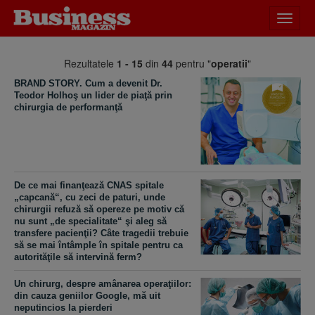
Desch
meniu
Rezultatele
1 - 15
din
44
pentru "
operatii
"
BRAND STORY. Cum a devenit Dr.
Teodor Holhoş un lider de piaţă prin
chirurgia de performanţă
De ce mai finanţează CNAS spitale
„capcană“, cu zeci de paturi, unde
chirurgii refuză să opereze pe motiv că
nu sunt „de specialitate“ şi aleg să
transfere pacienţii? Câte tragedii trebuie
să se mai întâmple în spitale pentru ca
autorităţile să intervină ferm?
Un chirurg, despre amânarea operaţiilor:
din cauza geniilor Google, mă uit
neputincios la pierderi