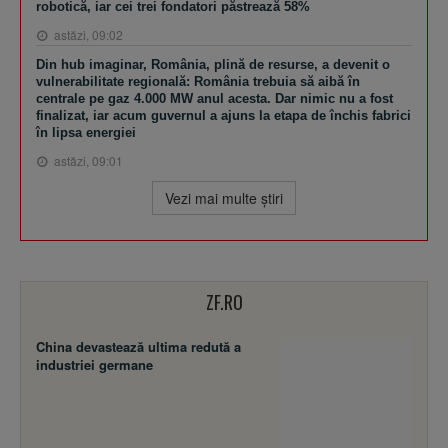
robotică, iar cei trei fondatori păstrează 58%
astăzi, 09:02
Din hub imaginar, România, plină de resurse, a devenit o
vulnerabilitate regională: România trebuia să aibă în
centrale pe gaz 4.000 MW anul acesta. Dar nimic nu a fost
finalizat, iar acum guvernul a ajuns la etapa de închis fabrici
în lipsa energiei
astăzi, 09:01
Vezi mai multe ştiri
ZF.RO
China devastează ultima redută a
industriei germane