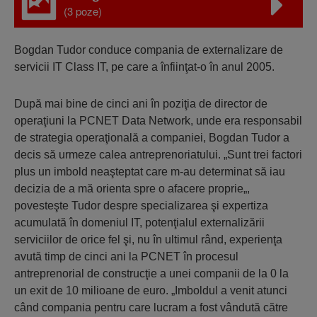
(3 poze)
Bogdan Tudor conduce compania de externalizare de
servicii IT Class IT, pe care a înfiinţat-o în anul 2005.
După mai bine de cinci ani în poziţia de director de
operaţiuni la PCNET Data Network, unde era responsabil
de strategia operaţională a companiei, Bogdan Tudor a
decis să urmeze calea antreprenoriatului. „Sunt trei factori
plus un imbold neaşteptat care m-au determinat să iau
decizia de a mă orienta spre o afacere proprie„,
povesteşte Tudor despre specializarea şi expertiza
acumulată în domeniul IT, potenţialul externalizării
serviciilor de orice fel şi, nu în ultimul rând, experienţa
avută timp de cinci ani la PCNET în procesul
antreprenorial de construcţie a unei companii de la 0 la
un exit de 10 milioane de euro. „Imboldul a venit atunci
când compania pentru care lucram a fost vândută către