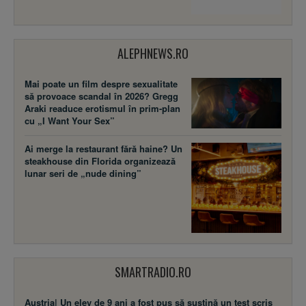
ALEPHNEWS.RO
Mai poate un film despre sexualitate
să provoace scandal în 2026? Gregg
Araki readuce erotismul în prim-plan
cu „I Want Your Sex”
Ai merge la restaurant fără haine? Un
steakhouse din Florida organizează
lunar seri de „nude dining”
SMARTRADIO.RO
Austria| Un elev de 9 ani a fost pus să susţină un test scris