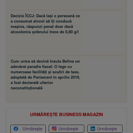
Decizie ÎCCJ: Dacă laşi o persoană ce
a consumat alcool să îţi conducă
maşina, răspunzi penal doar dacă
alcoolemia şoferului trece de 0,80 g/l
Cum urma să devină Insula Belina un
adevărat paradis fiscal: O lege cu
numeroase facilităţi şi scutiri de taxe,
adoptată de Parlament în aprilie 2019,
a fost declarată ulterior
neconstituţională
URMĂREȘTE BUSINESS MAGAZIN
Urmărește
Urmărește
Urmărește