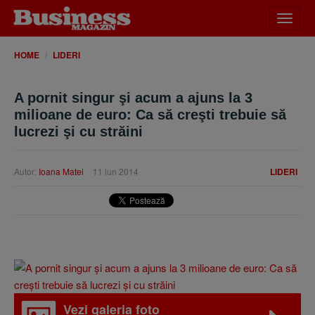
Desch
meniu
HOME
LIDERI
A pornit singur şi acum a ajuns la 3
milioane de euro: Ca să creşti trebuie să
lucrezi şi cu străini
Autor:
Ioana Matei
11 iun 2014
LIDERI
Vezi galeria foto