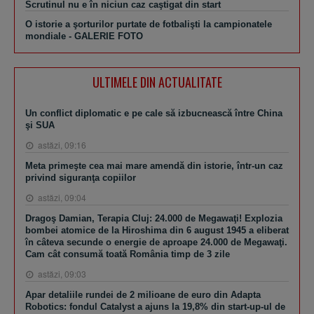
Scrutinul nu e în niciun caz caştigat din start
O istorie a şorturilor purtate de fotbalişti la campionatele
mondiale - GALERIE FOTO
ULTIMELE DIN ACTUALITATE
Un conflict diplomatic e pe cale să izbucnească între China
şi SUA
astăzi, 09:16
Meta primeşte cea mai mare amendă din istorie, într-un caz
privind siguranţa copiilor
astăzi, 09:04
Dragoş Damian, Terapia Cluj: 24.000 de Megawaţi! Explozia
bombei atomice de la Hiroshima din 6 august 1945 a eliberat
în câteva secunde o energie de aproape 24.000 de Megawaţi.
Cam cât consumă toată România timp de 3 zile
astăzi, 09:03
Apar detaliile rundei de 2 milioane de euro din Adapta
Robotics: fondul Catalyst a ajuns la 19,8% din start-up-ul de