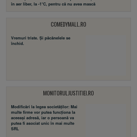
în aer liber, la -1°C, pentru că nu avea mască
COMEDYMALL.RO
Vremuri triste. Şi păcănelele se
închid.
MONITORULJUSTITIEI.RO
Modificări la legea societăţilor: Mai
multe firme vor putea funcţiona la
aceeaşi adresă, iar o persoană va
putea fi asociat unic în mai multe
SRL