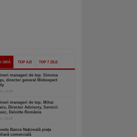
A ORĂ
TOP AZI
TOP 7 ZILE
ineri manageri de top. Simona
u, director general Mobexpert
dy
zi, 14:00
ineri manageri de top. Mihai
ru, Director Advisory, Servicii
sic, Deloitte România
zi, 13:00
vede Banca Naţională piaţa
liară comercială