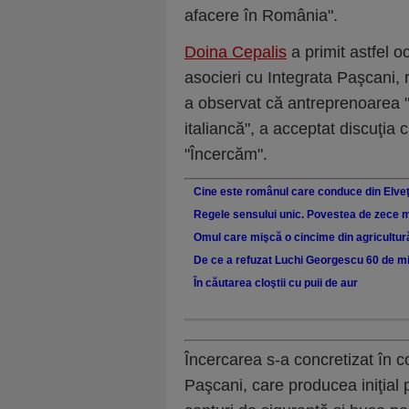
afacere în România".
Doina Cepalis
a primit astfel 
asocieri cu Integrata Paşcani, 
a observat că antreprenoarea "
italiancă", a acceptat discuţia 
"Încercăm".
Cine este românul care conduce din Elv
Regele sensului unic. Povestea de zece m
Omul care mişcă o cincime din agricultur
De ce a refuzat Luchi Georgescu 60 de mi
În căutarea cloştii cu puii de aur
Încercarea s-a concretizat în co
Paşcani, care producea iniţial 