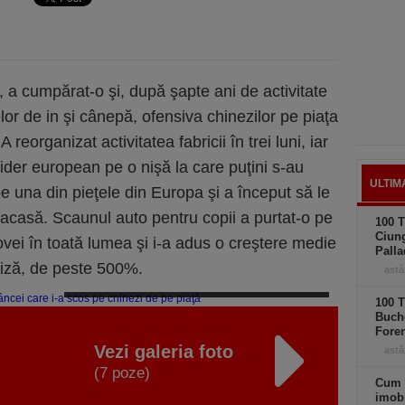
, a cumpărat-o şi, după şapte ani de activitate
relor de in şi cânepă, ofensiva chinezilor pe piaţa
reorganizat activitatea fabricii în trei luni, iar
lider european pe o nişă la care puţini s-au
ULTIM
pe una din pieţele din Europa şi a început să le
acasă. Scaunul auto pentru copii a purtat-o pe
100 T
Ciung
vei în toată lumea şi i-a adus o creştere medie
Palla
riză, de peste 500%.
astă
Povestea româncei care i-a scos pe chinezi de pe piaţă
100 T
Buche
Foren
Vezi galeria foto
astă
(7 poze)
Cum 
imobi