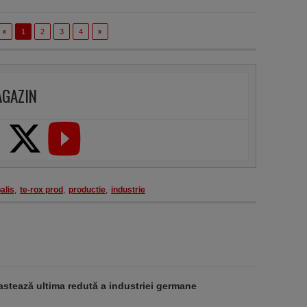
1
2
3
4
AGAZIN
alis
,
te-rox prod
,
productie
,
industrie
stează ultima redută a industriei germane