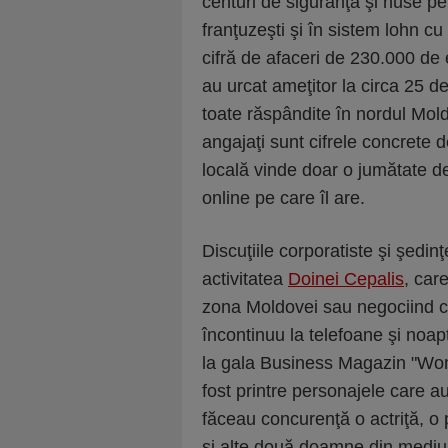
centuri de siguranţă şi huse pe
franţuzeşti şi în sistem lohn c
cifră de afaceri de 230.000 de 
au urcat ameţitor la circa 25 de
toate răspândite în nordul Moldo
angajaţi sunt cifrele concrete 
locală vinde doar o jumătate d
online pe care îl are.
Discuţiile corporatiste şi şedinţ
activitatea
Doinei Cepalis
, car
zona Moldovei sau negociind cu 
încontinuu la telefoane şi noapt
la gala Business Magazin "Wom
fost printre personajele care au
făceau concurenţă o actriţă, o 
şi alte două doamne din mediu