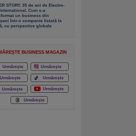
R STORY. 35 de ani de Electro-
 International. Cum s-a
sformat un business din
şani într-o companie listată la
ă, cu perspective globale
MĂREȘTE BUSINESS MAGAZIN
Urmărește
Urmărește
Urmărește
Urmărește
Urmărește
Urmărește
Urmărește