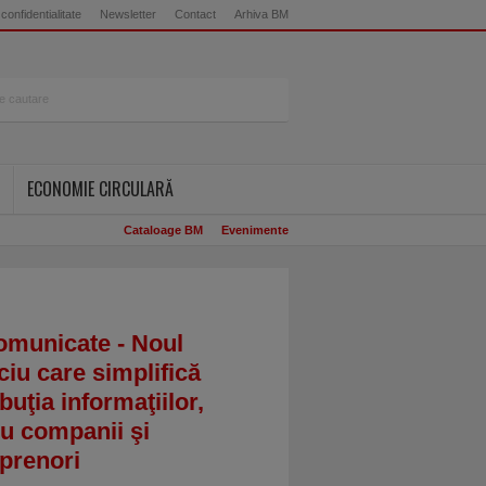
 confidentialitate
Newsletter
Contact
Arhiva BM
ECONOMIE CIRCULARĂ
Cataloage BM
Evenimente
omunicate - Noul
ciu care simplifică
ibuţia informaţiilor,
u companii şi
prenori