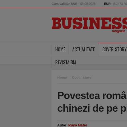
Curs valutar BNR
- 09.08.2026
EUR
- 5.2473 
HOME
ACTUALITATE
COVER STORY
REVISTA BM
Home
Cover story
Povestea român
chinezi de pe p
Autor:
Ioana Matei