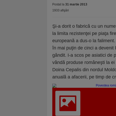
Postat la
31 martie 2013
1933 afişări
Şi-a dorit o fabrică cu un nume
la limita rezistenţei pe piaţa fi
europeană a dus-o la faliment. A 
în mai puţin de cinci a devenit 
gândit. I-a scos pe asiatici de 
vândă produse româneşti la ei 
Doina Cepalis din nordul Moldo
anuală a afacerii, pe timp de c