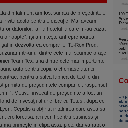
astă
ata din faliment am fost sunată de preşedintele
100 T
Andro
 invita acolo pentru o discuţie. Mai aveam
Tech
ror datoriilor, iar la hotelul la care m-au cazat
astă
u o noapte", îşi aminteşte antreprenoarea
Avert
aface
ial în dezvoltarea companiei Te-Rox Prod,
publi
buzunar într-unul dintre cele mai scumpe oraşe
circ
astă
niei Team Tex, una dintre cele mai importante
caune auto pentru copii, o chemase atunci
contract pentru a salva fabrica de textile din
Co
ost primită de preşedintele companiei, răspunsul
 primi". Motivul invocat de preşedinte a fost un
Un p
ond de investiţii al unei bănci. Totuşi, după ce
abia
Stan
 Lyon, Cepalis a obţinut întâlnirea care avea să
part
lui d
sunt croitoreasă, am venit pentru business şi
de e
 mă primeşte în clipa asta, plec, dar va rata o