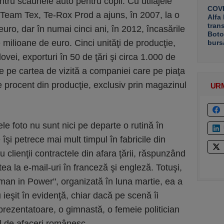
ntru scaunele auto pentru copii. Cu utilajele
COVE
u Team Tex, Te-Rox Prod a ajuns, în 2007, la o
Alfa
tran
euro, dar în numai cinci ani, în 2012, încasările
Boto
 milioane de euro. Cinci unităţi de producţie,
burs
vei, exporturi în 50 de ţări şi circa 1.000 de
de pe cartea de vizită a companiei care pe piaţa
e procent din producţie, exclusiv prin magazinul
UR
ele foto nu sunt nici pe departe o rutină în
e îşi petrece mai mult timpul în fabricile din
clienţii contractele din afara ţării, răspunzând
ea la e-mail-uri în franceză şi engleză. Totuşi,
an in Power", organizată în luna martie, ea a
 ieşit în evidenţă, chiar dacă pe scenă îi
prezentatoare, o gimnastă, o femeie politician
l de afaceri românesc.