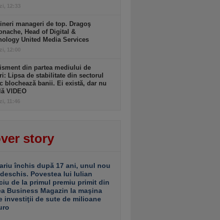
zi, 12:33
ineri manageri de top. Dragoş
nache, Head of Digital &
nology United Media Services
zi, 12:00
isment din partea mediului de
ri: Lipsa de stabilitate din sectorul
c blochează banii. Ei există, dar nu
ulă VIDEO
zi, 11:46
ver story
ariu închis după 17 ani, unul nou
 deschis. Povestea lui Iulian
ciu de la primul premiu primit din
ea Business Magazin la maşina
e investiţii de sute de milioane
uro