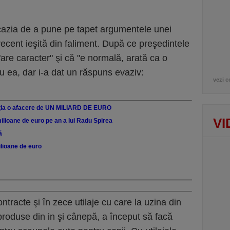
ocazia de a pune pe tapet argumentele unei
recent ieşită din faliment. După ce preşedintele
are caracter" şi că "e normală, arată ca o
cu ea, dar i-a dat un răspuns evaziv:
vezi c
eţia o afacere de UN MILIARD DE EURO
VI
ilioane de euro pe an a lui Radu Spirea
ă
lioane de euro
ntracte şi în zece utilaje cu care la uzina din
produse din in şi cânepă, a început să facă