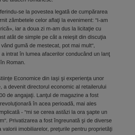
eferindu-se la povestea legată de cumpărarea
ârnit zâmbetele celor aflaţi la eveniment: "I-am
ică», iar a doua zi m-am dus la licitaţie cu
ost atât de simple pe cât a reieşit din discuţia
 vând gumă de mestecat, pot mai mult",
a intrat în lumea afacerilor conducând un lanţ
 în Roman.
tiinţe Economice din Iaşi şi experienţa unor
, a devenit directorul economic al retailerului
0 de angajaţi. Lanţul de magazine a fost
revoluţionară în acea perioadă, mai ales
plicată - "mi se cerea astăzi la ora şapte un
 am". Privatizarea a fost îngreunată şi de diverse
 valorii imobiliarelor, preţurile pentru proprietăţi