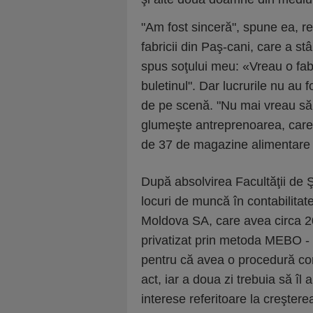
"Am fost sinceră", spune ea, r
fabricii din Paş-cani, care a st
spus soţului meu: «Vreau o fabr
buletinul". Dar lucrurile nu au f
de pe scenă. "Nu mai vreau să
glumeşte antreprenoarea, care 
de 37 de magazine alimentare
După absolvirea Facultăţii de Ş
locuri de muncă în contabilitate
Moldova SA, care avea circa 20
privatizat prin metoda MEBO - 
pentru că avea o procedură com
act, iar a doua zi trebuia să îl
interese referitoare la creşterea