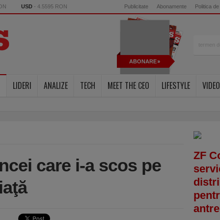
RON
USD
- 4.5595 RON
Publicitate
Abonamente
Politica de
ABONARE
LIDERI
ANALIZE
TECH
MEET THE CEO
LIFESTYLE
VIDEO
ZF C
cei care i-a scos pe
servi
distr
iaţă
pentr
antre