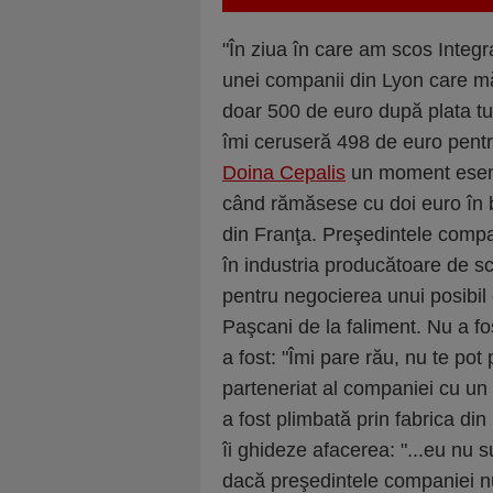
"În ziua în care am scos Integr
unei companii din Lyon care mă
doar 500 de euro după plata tutu
îmi ceruseră 498 de euro pentr
Doina Cepalis
un moment esenţ
când rămăsese cu doi euro în 
din Franţa. Preşedintele compa
în industria producătoare de s
pentru negocierea unui posibil 
Paşcani de la faliment. Nu a f
a fost: "Îmi pare rău, nu te pot
parteneriat al companiei cu un f
a fost plimbată prin fabrica din
îi ghideze afacerea: "...eu nu 
dacă preşedintele companiei nu