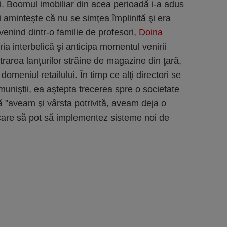
i. Boomul imobiliar din acea perioadă i-a adus
i aminteşte că nu se simţea împlinită şi era
venind dintr-o familie de profesori,
Doina
ia interbelică şi anticipa momentul venirii
intrarea lanţurilor străine de magazine din ţară,
 domeniul retailului. În timp ce alţi directori se
uniştii, ea aştepta trecerea spre o societate
ă "aveam şi vârsta potrivită, aveam deja o
n care să pot să implementez sisteme noi de