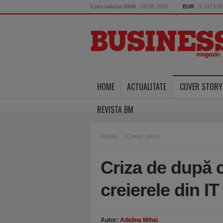
Curs valutar BNR
- 08.08.2026
EUR
- 5.2473 
HOME
ACTUALITATE
COVER STORY
REVISTA BM
Home
Cover story
Criza de după 
creierele din IT
Autor:
Adelina Mihai