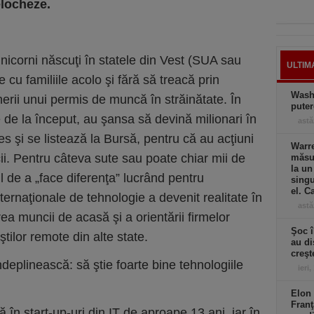
elocheze.
unicorni născuţi în statele din Vest (SUA sau
ULTIM
 cu familiile acolo şi fără să treacă prin
Wash
nerii unui permis de muncă în străinătate. În
puter
 de la început, au şansa să devină milionari în
astă
es şi se listează la Bursă, pentru că au acţiuni
Warre
ii. Pentru câteva sute sau poate chiar mii de
măsur
la un
l de a „face diferenţa” lucrând pentru
singu
el. C
ernaţionale de tehnologie a devenit realitate în
astă
a muncii de acasă şi a orientării firmelor
Şoc î
ştilor remote din alte state.
au di
creşt
ndeplinească: să ştie foarte bine tehnologiile
ieri,
Elon 
Franţ
 în start-up-uri din IT de aproape 13 ani, iar în