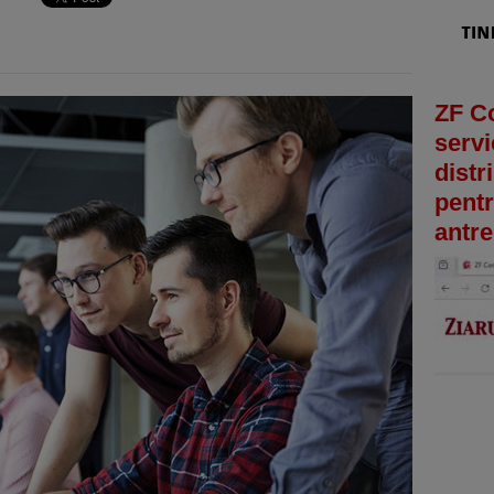
ZF C
servi
distr
pentr
antre