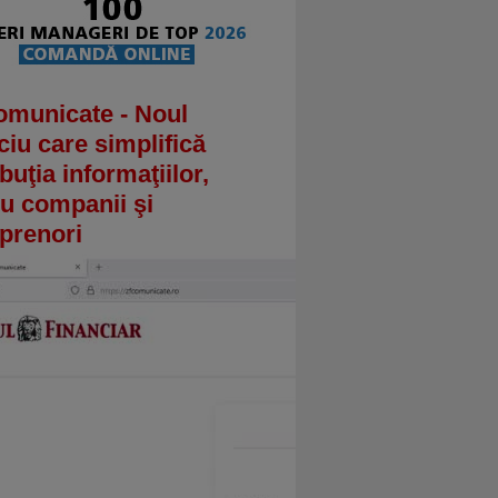
omunicate - Noul
ciu care simplifică
ibuţia informaţiilor,
u companii şi
prenori