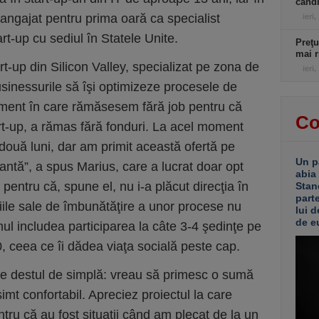
candi
 angajat pentru prima oară ca specialist
ieri,
rt-up cu sediul în Statele Unite.
Preţu
mai r
rt-up din Silicon Valley, specializat pe zona de
ieri,
sinessurile să îşi optimizeze procesele de
moment în care rămăsesem fără job pentru că
Co
art-up, a rămas fără fonduri. La acel moment
două luni, dar am primit această ofertă pe
Un p
santă”, a spus Marius, care a lucrat doar opt
abia
 pentru că, spune el, nu i-a plăcut direcţia în
Stan
part
iile sale de îmbunătăţire a unor procese nu
lui d
de e
ul includea participarea la câte 3-4 şedinţe pe
0, ceea ce îi dădea viaţa socială peste cap.
fie destul de simplă: vreau să primesc o sumă
imt confortabil. Apreciez proiectul la care
ntru că au fost situaţii când am plecat de la un