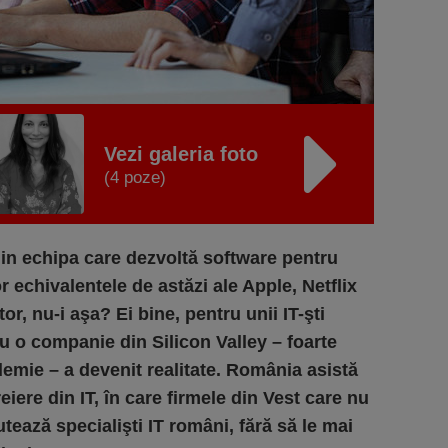
Vezi galeria foto
(4 poze)
din echipa care dezvoltă software pentru
or echivalentele de astăzi ale Apple, Netflix
, nu-i aşa? Ei bine, pentru unii IT-şti
u o companie din Silicon Valley – foarte
demie – a devenit realitate. România asistă
eiere din IT, în care firmele din Vest care nu
ează specialişti IT români, fără să le mai