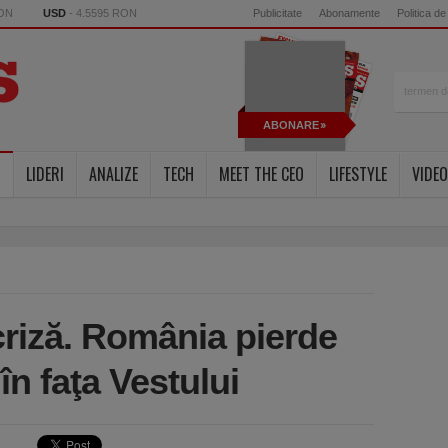
RON
USD
- 4.5595 RON
Publicitate
Abonamente
Politica de
ABONARE
LIDERI
ANALIZE
TECH
MEET THE CEO
LIFESTYLE
VIDEO
criză. România pierde
 în faţa Vestului