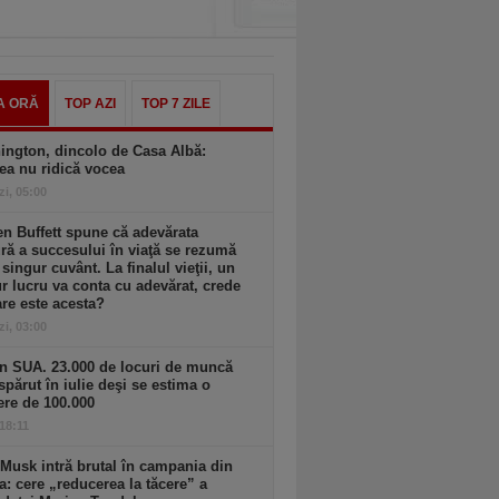
A ORĂ
TOP AZI
TOP 7 ZILE
ington, dincolo de Casa Albă:
ea nu ridică vocea
zi, 05:00
n Buffett spune că adevărata
ă a succesului în viaţă se rezumă
 singur cuvânt. La finalul vieţii, un
r lucru va conta cu adevărat, crede
are este acesta?
zi, 03:00
n SUA. 23.000 de locuri de muncă
spărut în iulie deşi se estima o
ere de 100.000
 18:11
Musk intră brutal în campania din
a: cere „reducerea la tăcere” a