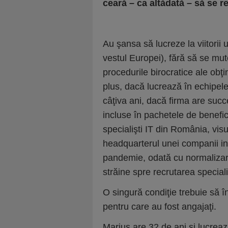
ceară – ca altădată – să se r
Au şansa să lucreze la viitorii 
vestul Europei), fără să se mute
procedurile birocratice ale obţi
plus, dacă lucrează în echipele
câţiva ani, dacă firma are succ
incluse în pachetele de benefic
specialişti IT din România, visu
headquarterul unei companii int
pandemie, odată cu normalizare
străine spre recrutarea speciali
O singură condiţie trebuie să î
pentru care au fost angajaţi.
Marius are 32 de ani şi lucrează