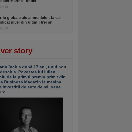
datei Marine Tondel
 18:10
rile globale ale alimentelor, la cel
idicat nivel din ultimii trei ani
 18:09
ver story
ariu închis după 17 ani, unul nou
 deschis. Povestea lui Iulian
ciu de la primul premiu primit din
ea Business Magazin la maşina
e investiţii de sute de milioane
uro