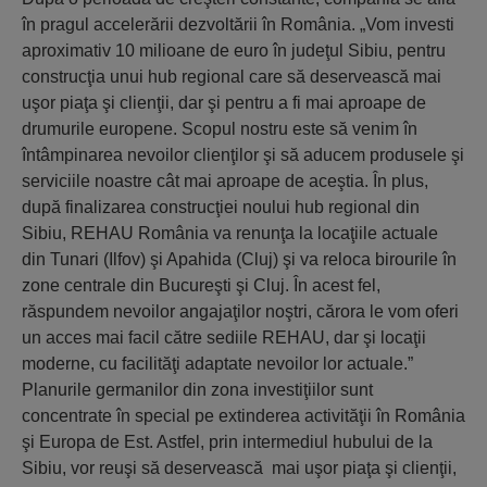
în pragul accelerării dezvoltării în România. „Vom investi
aproximativ 10 milioane de euro în judeţul Sibiu, pentru
construcţia unui hub regional care să deservească mai
uşor piaţa şi clienţii, dar şi pentru a fi mai aproape de
drumurile europene. Scopul nostru este să venim în
întâmpinarea nevoilor clienţilor şi să aducem produsele şi
serviciile noastre cât mai aproape de aceştia. În plus,
după finalizarea construcţiei noului hub regional din
Sibiu, REHAU România va renunţa la locaţiile actuale
din Tunari (Ilfov) şi Apahida (Cluj) şi va reloca birourile în
zone centrale din Bucureşti şi Cluj. În acest fel,
răspundem nevoilor angajaţilor noştri, cărora le vom oferi
un acces mai facil către sediile REHAU, dar şi locaţii
moderne, cu facilităţi adaptate nevoilor lor actuale.”
Planurile germanilor din zona investiţiilor sunt
concentrate în special pe extinderea activităţii în România
şi Europa de Est. Astfel, prin intermediul hubului de la
Sibiu, vor reuşi să deservească mai uşor piaţa şi clienţii,