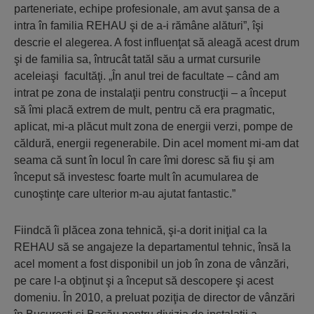
parteneriate, echipe profesionale, am avut şansa de a
intra în familia REHAU şi de a-i rămâne alături”, îşi
descrie el alegerea. A fost influenţat să aleagă acest drum
şi de familia sa, întrucât tatăl său a urmat cursurile
aceleiaşi facultăţi. „În anul trei de facultate – când am
intrat pe zona de instalaţii pentru construcţii – a început
să îmi placă extrem de mult, pentru că era pragmatic,
aplicat, mi-a plăcut mult zona de energii verzi, pompe de
căldură, energii regenerabile. Din acel moment mi-am dat
seama că sunt în locul în care îmi doresc să fiu şi am
început să investesc foarte mult în acumularea de
cunoştinţe care ulterior m-au ajutat fantastic.”
Fiindcă îi plăcea zona tehnică, şi-a dorit iniţial ca la
REHAU să se angajeze la departamentul tehnic, însă la
acel moment a fost disponibil un job în zona de vânzări,
pe care l-a obţinut şi a început să descopere şi acest
domeniu. În 2010, a preluat poziţia de director de vânzări