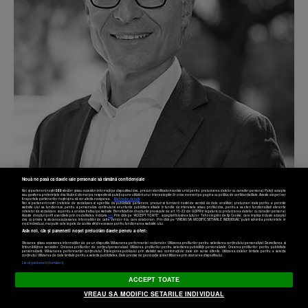
Nouă ne pasă ca datele tale personale să rămână confidențiale
Noi și partenerii noștri
589
stocăm și/sau accesăm informații pe dispozitivul dvs., precum identificatorii cookie unici pentru prelucrarea datelor cu caracter personal. Puteți accepta
sau gestiona preferințele dvs. făcând clic mai jos, respectiv vă puteți opune utilizării unui interes legitim în orice moment pe pagina cu politica de confidențialitate. Aceste alegeri vor
fi raportate partenerilor noștri și nu vă vor afecta navigarea.
Mai multe detalii
Noi si partenerii nostri (retelele de socializare si agentiile de publicitate partenere, precum si furnizorii nostri de servicii de date analitice) prelucram date pentru a permite
website-ului sa functioneze, pentru a personaliza continutul si anunturile publicitare afisate in functie de interesele si/sau profilul dvs., pentru a va oferi functionalitati aferente
retelelor de socializare si pentru a analiza traficul pe website. Beneficiati de drepturile prevazute de art. 15-22 din GDPR in legatura cu prelucrarea datelor cu caracter personal.
Aceste drepturi pot fi exercitate prin modalitatea indicata
aici
. Prin click pe “ACCEPT TOATE”, acceptati folosirea tuturor Tehnologiilor de tip Cookie, care implica inclusiv acceptul
dvs. cu privire la stocarea/accesarea informatiilor de catre Vendor-ii cu care colaboram. Prin click pe “VREAU SA MODIFIC SETARILE INDIVIDUAL” puteti schimba preferintele in
mod individual, mai putin cele legate de cookie strict necesare pentru functionarea website-ului.
Atât noi, cât și partenerii noștri prelucrăm datele pentru a oferi:
Stocarea și/sau accesarea informațiilor de pe un dispozitiv. Măsurarea performanței reclamelor. Utilizarea profilurilor pentru selectarea conținutului personalizat. Dezvoltarea și
îmbunătățirea serviciilor. Crearea profilurilor de conținut personalizat. Utilizarea profilurilor pentru selectarea publicității personalizate. Crearea profilurilor pentru publicitate
personalizată. Măsurarea performanței conținutului. Înțelegerea publicului prin statistici sau combinații de date din surse diferite. Utilizarea datelor limitate pentru a selecta
Setări cookies
conținutul. Utilizarea de date limitate pentru a selecta publicitatea. Date precise de geolocație și identificarea prin scanarea dispozitivului.
Listă parteneri (furnizori)
ACCEPT TOATE
VREAU SA MODIFIC SETARILE INDIVIDUAL