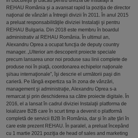
în Bucureşti şi Bacău pentru divizia de instalaţii a
REHAU România şi a avansat rapid la poziţia de director
naţional de vânzări a întregii divizii în 2011. În anul 2015
a preluat responsabilităţile diviziei Instalaţii şi pentru
REHAU Bulgaria. Din 2018 este membru în boardul
administrativ al REHAU România. În ultimul an,
Alexandru Oprea a ocupat funcţia de deputy country
manager. „Ulterior am descoperit proiecte speciale
precum lansarea unor noi produse sau linii complete de
produse noi în piaţă, coordonarea echipelor naţionale
şi/sau internaţionale”, îşi descrie el următorii paşi din
carieră. Pe lângă expertiza sa în zona de vânzări,
management şi administraţie, Alexandru Oprea s-a
remarcat şi prin deschiderea sa către proiecte digitale. În
2016, el a lansat în cadrul diviziei Instalaţii platforma de
loializare B2B care în scurt timp a devenit o platformă
completă de servicii B2B în România, dar şi în alte ţări în
care este prezent REHAU. În paralel, a preluat începând
cu 1 martie 2021 poziţia de head of sales and marketing