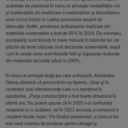
activitate de pionierat în ceea ce priveşte modalităţile noi
şi sustenabile de reutilizare a materialelor şi dezvoltarea
unui circuit închis in cadrul proceselor proprii de
fabricaţie. Astfel, ponderea ambalajelor realizate din
materiale sustenabile a fost de 65% în 2019. De exemplu,
europaleţii sunt folosiţi în mare măsură în fabricile lor, iar
plăcile de lemn utilizate sunt declarate sustenabile, după
cum în unele zone sunt folosite folii şi siguranţe realizate
din materiale reciclate până la 100%.
În ceea ce priveşte piaţa pe care activează, Alexandru
Oprea observă că provocările nu lipsesc, chiar şi în
contextul unei efervescenţe care s-a menţinut în
pandemie. „Piaţa construcţiilor a fost foarte dinamică în
ultimii ani. Nu putem spune că în 2020 s-a confruntat
neapărat cu o scădere, iar în 2021 aceasta a cunoscut o
creştere foarte mare.” Pe fondul pandemiei, a crescut tot
mai mult cererea de produse pentru design şi