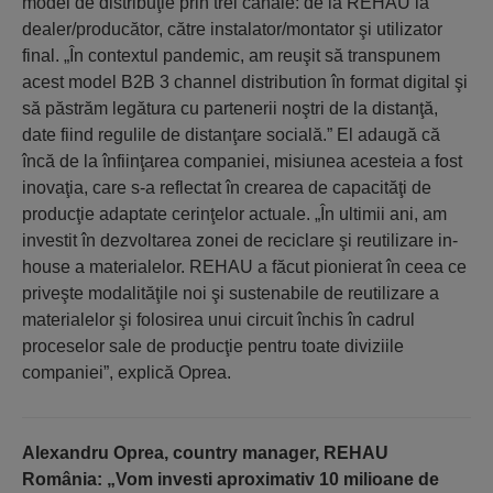
model de distribuţie prin trei canale: de la REHAU la
dealer/producător, către instalator/montator şi utilizator
final. „În contextul pandemic, am reuşit să transpunem
acest model B2B 3 channel distribution în format digital şi
să păstrăm legătura cu partenerii noştri de la distanţă,
date fiind regulile de distanţare socială.” El adaugă că
încă de la înfiinţarea companiei, misiunea acesteia a fost
inovaţia, care s-a reflectat în crearea de capacităţi de
producţie adaptate cerinţelor actuale. „În ultimii ani, am
investit în dezvoltarea zonei de reciclare şi reutilizare in-
house a materialelor. REHAU a făcut pionierat în ceea ce
priveşte modalităţile noi şi sustenabile de reutilizare a
materialelor şi folosirea unui circuit închis în cadrul
proceselor sale de producţie pentru toate diviziile
companiei”, explică Oprea.
Alexandru Oprea, country manager, REHAU
România: „Vom investi aproximativ 10 milioane de