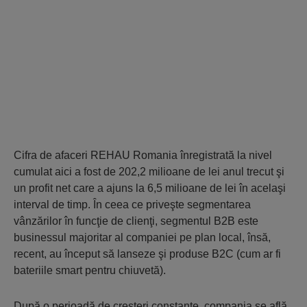
Cifra de afaceri REHAU Romania înregistrată la nivel
cumulat aici a fost de 202,2 milioane de lei anul trecut şi
un profit net care a ajuns la 6,5 milioane de lei în acelaşi
interval de timp. În ceea ce priveşte segmentarea
vânzărilor în funcţie de clienţi, segmentul B2B este
businessul majoritar al companiei pe plan local, însă,
recent, au început să lanseze şi produse B2C (cum ar fi
bateriile smart pentru chiuvetă).
După o perioadă de creşteri constante, compania se află