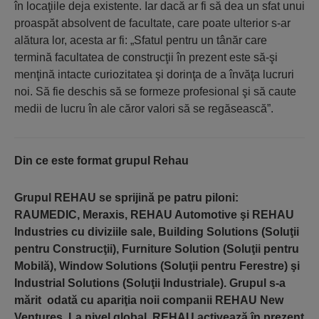
în locaţiile deja existente. Iar dacă ar fi să dea un sfat unui
proaspăt absolvent de facultate, care poate ulterior s-ar
alătura lor, acesta ar fi: „Sfatul pentru un tânăr care
termină facultatea de construcţii în prezent este să-şi
menţină intacte curiozitatea şi dorinţa de a învăţa lucruri
noi. Să fie deschis să se formeze profesional şi să caute
medii de lucru în ale căror valori să se regăsească”.
Din ce este format grupul Rehau
Grupul REHAU se sprijină pe patru piloni:
RAUMEDIC, Meraxis, REHAU Automotive şi REHAU
Industries cu diviziile sale, Building Solutions (Soluţii
pentru Construcţii), Furniture Solution (Soluţii pentru
Mobilă), Window Solutions (Soluţii pentru Ferestre) şi
Industrial Solutions (Soluţii Industriale). Grupul s-a
mărit odată cu apariţia noii companii REHAU New
Ventures. La nivel global, REHAU activează în prezent