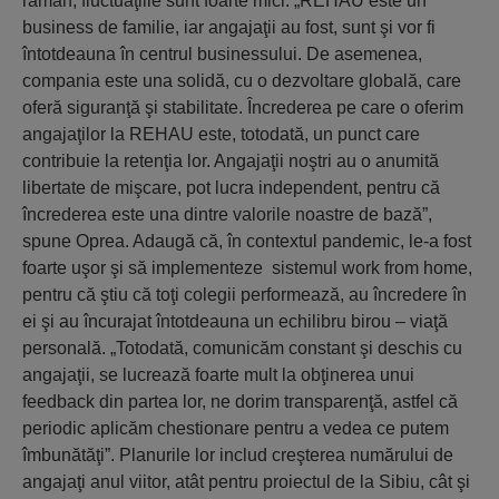
rămân, fluctuaţiile sunt foarte mici. „REHAU este un
business de familie, iar angajaţii au fost, sunt şi vor fi
întotdeauna în centrul businessului. De asemenea,
compania este una solidă, cu o dezvoltare globală, care
oferă siguranţă şi stabilitate. Încrederea pe care o oferim
angajaţilor la REHAU este, totodată, un punct care
contribuie la retenţia lor. Angajaţii noştri au o anumită
libertate de mişcare, pot lucra independent, pentru că
încrederea este una dintre valorile noastre de bază”,
spune Oprea. Adaugă că, în contextul pandemic, le-a fost
foarte uşor şi să implementeze sistemul work from home,
pentru că ştiu că toţi colegii performează, au încredere în
ei şi au încurajat întotdeauna un echilibru birou – viaţă
personală. „Totodată, comunicăm constant şi deschis cu
angajaţii, se lucrează foarte mult la obţinerea unui
feedback din partea lor, ne dorim transparenţă, astfel că
periodic aplicăm chestionare pentru a vedea ce putem
îmbunătăţi”. Planurile lor includ creşterea numărului de
angajaţi anul viitor, atât pentru proiectul de la Sibiu, cât şi