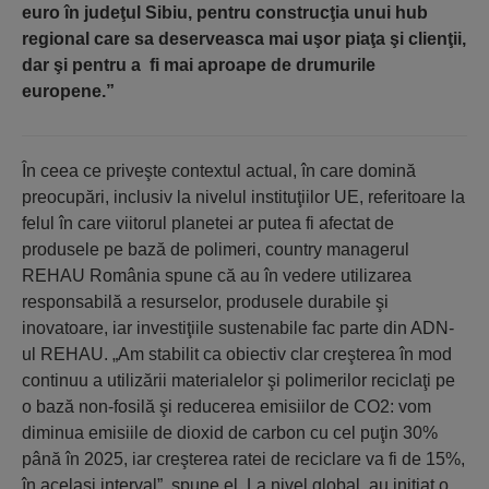
euro în judeţul Sibiu, pentru construcţia unui hub
regional care sa deserveasca mai uşor piaţa şi clienţii,
dar şi pentru a  fi mai aproape de drumurile
europene.”
În ceea ce priveşte contextul actual, în care domină
preocupări, inclusiv la nivelul instituţiilor UE, referitoare la
felul în care viitorul planetei ar putea fi afectat de
produsele pe bază de polimeri, country managerul
REHAU România spune că au în vedere utilizarea
responsabilă a resurselor, produsele durabile şi
inovatoare, iar investiţiile sustenabile fac parte din ADN-
ul REHAU. „Am stabilit ca obiectiv clar creşterea în mod
continuu a utilizării materialelor şi polimerilor reciclaţi pe
o bază non-fosilă şi reducerea emisiilor de CO2: vom
diminua emisiile de dioxid de carbon cu cel puţin 30%
până în 2025, iar creşterea ratei de reciclare va fi de 15%,
în acelaşi interval”, spune el. La nivel global, au iniţiat o