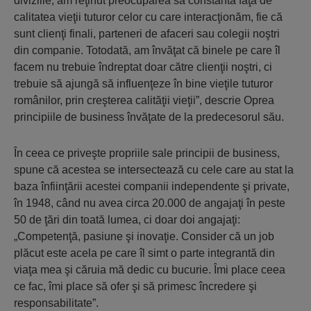
diviziile, am reţinut preocuparea sa constantă faţă de
calitatea vieţii tuturor celor cu care interacţionăm, fie că
sunt clienţi finali, parteneri de afaceri sau colegii noştri
din companie. Totodată, am învăţat că binele pe care îl
facem nu trebuie îndreptat doar către clienţii noştri, ci
trebuie să ajungă să influenţeze în bine vieţile tuturor
românilor, prin creşterea calităţii vieţii”, descrie Oprea
principiile de business învăţate de la predecesorul său.
În ceea ce priveşte propriile sale principii de business,
spune că acestea se intersectează cu cele care au stat la
baza înfiinţării acestei companii independente şi private,
în 1948, când nu avea circa 20.000 de angajaţi în peste
50 de ţări din toată lumea, ci doar doi angajaţi:
„Competenţă, pasiune şi inovaţie. Consider că un job
plăcut este acela pe care îl simt o parte integrantă din
viaţa mea şi căruia mă dedic cu bucurie. Îmi place ceea
ce fac, îmi place să ofer şi să primesc încredere şi
responsabilitate”.