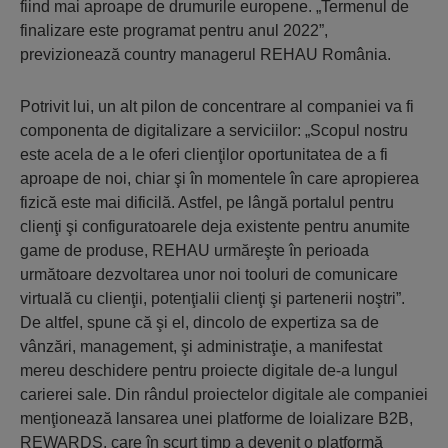
fiind mai aproape de drumurile europene. „Termenul de
finalizare este programat pentru anul 2022”,
previzionează country managerul REHAU România.
Potrivit lui, un alt pilon de concentrare al companiei va fi
componenta de digitalizare a serviciilor: „Scopul nostru
este acela de a le oferi clienţilor oportunitatea de a fi
aproape de noi, chiar şi în momentele în care apropierea
fizică este mai dificilă. Astfel, pe lângă portalul pentru
clienţi şi configuratoarele deja existente pentru anumite
game de produse, REHAU urmăreşte în perioada
următoare dezvoltarea unor noi tooluri de comunicare
virtuală cu clienţii, potenţialii clienţi şi partenerii noştri”.
De altfel, spune că şi el, dincolo de expertiza sa de
vânzări, management, şi administraţie, a manifestat
mereu deschidere pentru proiecte digitale de-a lungul
carierei sale. Din rândul proiectelor digitale ale companiei
menţionează lansarea unei platforme de loializare B2B,
REWARDS, care în scurt timp a devenit o platformă