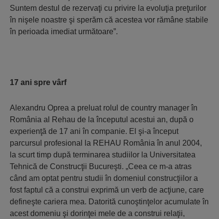
Suntem destul de rezervaţi cu privire la evoluţia preţurilor
în nişele noastre şi sperăm că acestea vor rămâne stabile
în perioada imediat următoare”.
17 ani spre vârf
Alexandru Oprea a preluat rolul de country manager în
România al Rehau de la începutul acestui an, după o
experienţă de 17 ani în companie. El şi-a început
parcursul profesional la REHAU România în anul 2004,
la scurt timp după terminarea studiilor la Universitatea
Tehnică de Construcţii Bucureşti. „Ceea ce m-a atras
când am optat pentru studii în domeniul construcţiilor a
fost faptul că a construi exprimă un verb de acţiune, care
defineşte cariera mea. Datorită cunoştinţelor acumulate în
acest domeniu şi dorinţei mele de a construi relaţii,