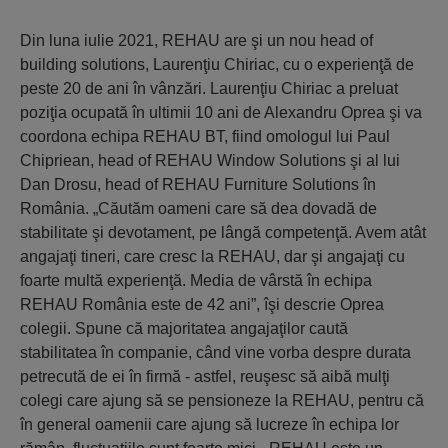
Din luna iulie 2021, REHAU are şi un nou head of
building solutions, Laurenţiu Chiriac, cu o experienţă de
peste 20 de ani în vânzări. Laurenţiu Chiriac a preluat
poziţia ocupată în ultimii 10 ani de Alexandru Oprea şi va
coordona echipa REHAU BT, fiind omologul lui Paul
Chipriean, head of REHAU Window Solutions şi al lui
Dan Drosu, head of REHAU Furniture Solutions în
România. „Căutăm oameni care să dea dovadă de
stabilitate şi devotament, pe lângă competenţă. Avem atât
angajaţi tineri, care cresc la REHAU, dar şi angajaţi cu
foarte multă experienţă. Media de vârstă în echipa
REHAU România este de 42 ani”, îşi descrie Oprea
colegii. Spune că majoritatea angajaţilor caută
stabilitatea în companie, când vine vorba despre durata
petrecută de ei în firmă - astfel, reuşesc să aibă mulţi
colegi care ajung să se pensioneze la REHAU, pentru că
în general oamenii care ajung să lucreze în echipa lor