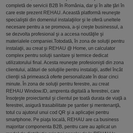
completă de servicii B2B în România, dar şi în alte ţări în
care este prezent REHAU. Această platformă reuneşte
specialiştii din domeniul instalaţiilor şi le oferă uneltele
necesare pentru a se promova, a-şi creşte businessul, a
se dezvolta profesional şi a accesa noutăţile şi
materialele companiei.Totodată, în zona de soluţii pentru
instalaţii, au creat şi REHAU @ Home, un calculator
complex pentru soluţii sanitare şi termice dedicat
utilizatorului final. Acesta reuneşte profesionişti din zona
clientului, alături de soluţiile pentru instalaţii, astfel încât
clienţii să primească oferte personalizate în doar cinci
minute. În zona de soluţii pentru ferestre, au creat
REHAU Window.ID, amprenta digitală a ferestrei, care
însoţeşte proiectantul şi clientul pe toată durata de viaţă a
ferestrei, asigură trasabilitate pe şantier şi mentenanţă,
totul cu ajutorul unui cod QR şi a aplicaţiei pentru
smartphone. Pe piaţa locală, REHAU are ca business
majoritar componenta B2B, pentru care au aplicat un