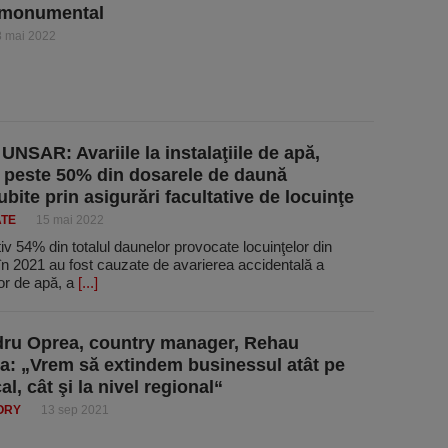
 monumental
8 mai 2022
UNSAR: Avariile la instalaţiile de apă,
 peste 50% din dosarele de daună
bite prin asigurări facultative de locuinţe
ATE
15 mai 2022
v 54% din totalul daunelor provocate locuinţelor din
n 2021 au fost cauzate de avarierea accidentală a
or de apă, a
[...]
ru Oprea, country manager, Rehau
: „Vrem să extindem businessul atât pe
al, cât şi la nivel regional“
ORY
13 sep 2021