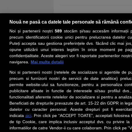
Nouă ne pasă ca datele tale personale să rămână confi
Noi și partenerii noștri
589
stocăm și/sau accesăm informații pe
precum identificatorii cookie unici pentru prelucrarea datelor c
Puteți accepta sau gestiona preferințele dvs. făcând clic mai jos,
PRIMA PAGINĂ
ACTUALITATE
CO
opune utilizării unui interes legitim în orice moment pe pag
confidențialitate. Aceste alegeri vor fi raportate partenerilor noștr
navigarea.
Mai multe detalii
Social
Link-
Noi si partenerii nostri (retelele de socializare si agentiile de p
Z
iarul 
Urmareste-ne pe Facebook
precum si furnizorii nostri de servicii de date analitice) prel
Despre
permite website-ului sa functioneze, pentru a personaliza conti
Contac
publicitare afisate in functie de interesele si/sau profilul dvs
Contac
functionalitati aferente retelelor de socializare si pentru a analiza
Beneficiati de drepturile prevazute de art. 15-22 din GDPR in leg
Contact
datelor cu caracter personal. Aceste drepturi pot fi exercita
Abonam
indicata
. Prin click pe “ACCEPT TOATE”, acceptati folosirea t
aici
Redact
de tip Cookie, care implica inclusiv acceptul dvs. cu privire l
informatiilor de catre Vendor-ii cu care colaboram. Prin click 