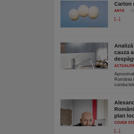
Carton
ARTĂ
2
[...]
Analiză 
cauza a
despăgu
ACTUALIT
Aproximati
România î
conductel
Alexand
România
plan loc
COVER ST
[...]