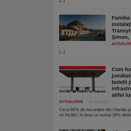
[...]
Familia
instalaţ
Transyl
Şimon,
ACTUALIT
[...]
Cum fun
jumătate
butelii 
infrastr
altfel lu
ACTUALITATE
31 aug 2023
Circa 85% din locuinţele din Olanda şi
se încălzi, în timp ce numai 34% dint