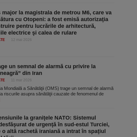
 major la magistrala de metrou M6, care va
gătura cu Otopeni: a fost emisă autorizaţia
ruire pentru lucrările de arhitectură,
iile electrice şi calea de rulare
ATE
12 mai 2026
ge un semnal de alarmă cu privire la
 neagră” din Iran
ATE
11 mar 2026
ia Mondială a Sănătăţii (OMS) trage un semnal de alarmă
 la riscurile asupra sănătăţii cauzate de fenomenul de
]
ensiunile la graniţele NATO: Sistemul
 desfăşurat de urgenţă în sud-estul Turciei,
o altă rachetă iraniană a intrat în spaţiul