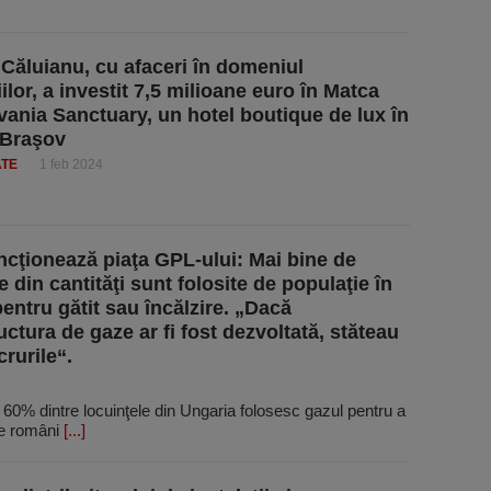
 Căluianu, cu afaceri în domeniul
iilor, a investit 7,5 milioane euro în Matca
vania Sanctuary, un hotel boutique de lux în
 Braşov
ATE
1 feb 2024
cţionează piaţa GPL-ului: Mai bine de
 din cantităţi sunt folosite de populaţie în
pentru gătit sau încălzire. „Dacă
uctura de gaze ar fi fost dezvoltată, stăteau
crurile“.
 60% dintre locuinţele din Ungaria folosesc gazul pentru a
re români
[...]