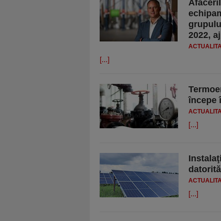
Afaceril
echipam
grupulu
2022, a
ACTUALIT
[...]
Termoen
începe 
ACTUALIT
[...]
Instalaţ
datorită
ACTUALIT
[...]