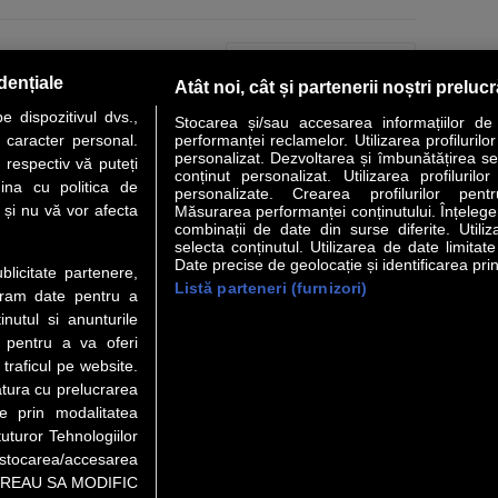
PAGINA URMĂTOARE »
dențiale
Atât noi, cât și partenerii noștri preluc
 dispozitivul dvs.,
Stocarea și/sau accesarea informațiilor de
u caracter personal.
performanței reclamelor. Utilizarea profilurilo
personalizat. Dezvoltarea și îmbunătățirea serv
 respectiv vă puteți
conținut personalizat. Utilizarea profilurilor
VER STORY
LIDERI
ANALIZE
HI-TECH
MEET THE CEO
ina cu politica de
personalizate. Crearea profilurilor pentr
i și nu vă vor afecta
Măsurarea performanței conținutului. Înțelegere
combinații de date din surse diferite. Utiliz
uri utile
Servicii
selecta conținutul. Utilizarea de date limitat
Date precise de geolocație și identificarea prin
ublicitate partenere,
Listă parteneri (furnizori)
Financiar
Politica de confidentialitate
Newsletter
ucram date pentru a
 Noi
Termeni si conditii
RSS
nutul si anunturile
t Redactie
About cookies
., pentru a va oferi
t Marketing
 traficul pe website.
atura cu prelucrarea
 Vanzari
te prin modalitatea
ente print
uturor Tehnologiilor
orii BM
a stocarea/accesarea
pe “VREAU SA MODIFIC