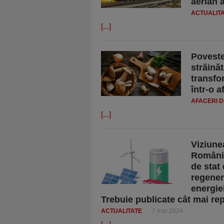
aerian a
ACTUALIT
[...]
Poveste
străinăt
transfo
într-o a
AFACERI D
[...]
Viziune
România
de stat
regenera
energie
Trebuie publicate cât mai repe
ACTUALITATE
7 mar 2024