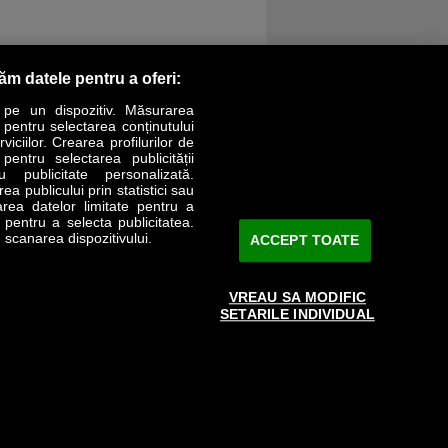
răm datele pentru a oferi:
 pe un dispozitiv. Măsurarea
r pentru selectarea conținutului
iciilor. Crearea profilurilor de
 pentru selectarea publicității
LIFESTYLE
SPECIAL
OPINII
u publicitate personalizată.
a publicului prin statistici sau
area datelor limitate pentru a
Revista Business Magazin
e pentru a selecta publicitatea.
 scanarea dispozitivului.
ACCEPT TOATE
Abonează-te şi primeşte revista acasă
saptămânal
VREAU SA MODIFIC
Discount:
15%
SETARILE INDIVIDUAL
Arhivă revistă
ABONARE