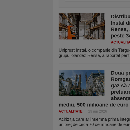
Distribu
Instal 
Rensa, a
peste 34
ACTUALIT
Uniprest Instal, o companie din Târgu-M
grupul olandez Rensa, a raportat pen
Două pr
Romgaz-
gaz să 
preluar
absenţa 
mediu, 500 milioane de euro
ACTUALITATE
29 iun 2026
Achiziţia care ar însemna prima integr
un preţ de circa 70 de milioane de eu