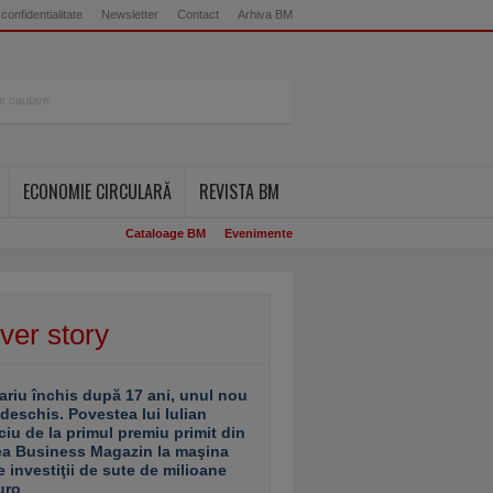
 confidentialitate
Newsletter
Contact
Arhiva BM
ECONOMIE CIRCULARĂ
REVISTA BM
Cataloage BM
Evenimente
ver story
ariu închis după 17 ani, unul nou
 deschis. Povestea lui Iulian
ciu de la primul premiu primit din
ea Business Magazin la maşina
e investiţii de sute de milioane
uro