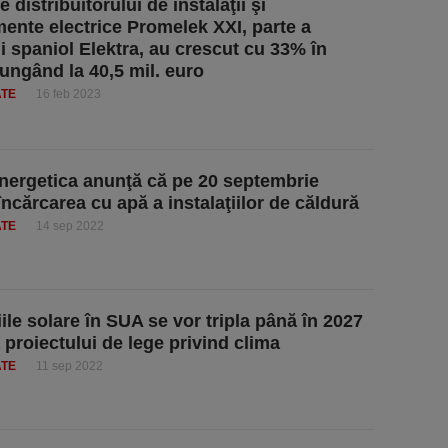
e distribuitorului de instalaţii şi
ente electrice Promelek XXI, parte a
i spaniol Elektra, au crescut cu 33% în
jungând la 40,5 mil. euro
ATE
16 feb 2023
ergetica anunţă că pe 20 septembrie
încărcarea cu apă a instalaţiilor de căldură
ATE
14 sep 2022
iile solare în SUA se vor tripla până în 2027
 proiectului de lege privind clima
ATE
11 sep 2022