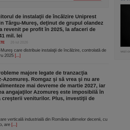
itorul de instalaţii de încălzire Uniprest
din Târgu-Mureş, deţinut de grupul olandez
 revenit pe profit în 2025, la afaceri de
1 mil. lei
ATE
26 iul 2026
ureş care distribuie instalaţii de încălzire, controlată de
vezi c
tru 2025
[...]
obleme majore legate de tranzacţia
Azomureş. Romgaz şi să vrea şi nu are
alimenteze mai devreme de martie 2027, iar
ea angajaţilor Azomureş este imposibilă în
creşterii veniturilor. Plus, investiţii de
are verticală industrială din România ultimelor decenii, cu
ro, are
[...]