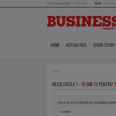
Curs valutar BNR
- 06.08.2026
EUR
- 5.2473 
HOME
ACTUALITATE
COVER STORY
Home
REZULTATELE
1 - 15
DIN
75
PENTRU "
Daca nu esti multumit de rezultatele gasi