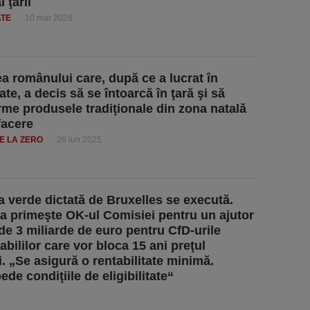
l ţării
ATE
10 mar 2026
a românului care, după ce a lucrat în
ate, a decis să se întoarcă în ţară şi să
rme produsele tradiţionale din zona natală
facere
E LA ZERO
26 iun 2025
a verde dictată de Bruxelles se execută.
 primeşte OK-ul Comisiei pentru un ajutor
 de 3 miliarde de euro pentru CfD-urile
bililor care vor bloca 15 ani preţul
i. „Se asigură o rentabilitate minimă.
de condiţiile de eligibilitate“