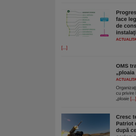
Progres
face le
de const
instalaţ
ACTUALIT
[...]
OMS tra
„ploaia
ACTUALIT
Organizaţ
cu privire
„ploaie
[...
Cresc t
Patriot
după ce 