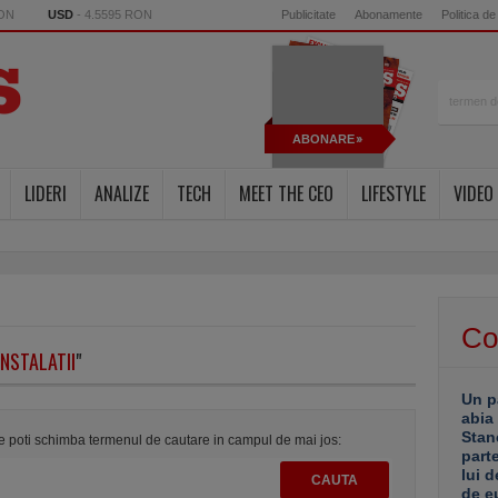
RON
USD
- 4.5595 RON
Publicitate
Abonamente
Politica de
ABONARE
LIDERI
ANALIZE
TECH
MEET THE CEO
LIFESTYLE
VIDEO
Co
INSTALATII
"
Un p
abia
Stan
te poti schimba termenul de cautare in campul de mai jos:
part
lui d
de e