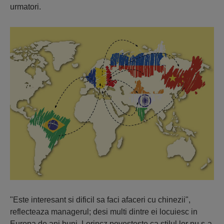
urmatori.
"Este interesant si dificil sa faci afaceri cu chinezii",
reflecteaza managerul; desi multi dintre ei locuiesc in
Europa de ani buni, Lorincz povesteste ca stilul lor nu s-a