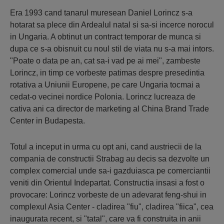
Era 1993 cand tanarul muresean Daniel Lorincz s-a
hotarat sa plece din Ardealul natal si sa-si incerce norocul
in Ungaria. A obtinut un contract temporar de munca si
dupa ce s-a obisnuit cu noul stil de viata nu s-a mai intors.
"Poate o data pe an, cat sa-i vad pe ai mei", zambeste
Lorincz, in timp ce vorbeste patimas despre presedintia
rotativa a Uniunii Europene, pe care Ungaria tocmai a
cedat-o vecinei nordice Polonia. Lorincz lucreaza de
cativa ani ca director de marketing al China Brand Trade
Center in Budapesta.
Totul a inceput in urma cu opt ani, cand austriecii de la
compania de constructii Strabag au decis sa dezvolte un
complex comercial unde sa-i gazduiasca pe comerciantii
veniti din Orientul Indepartat. Constructia insasi a fost o
provocare: Lorincz vorbeste de un adevarat feng-shui in
complexul Asia Center - cladirea "fiu", cladirea "fiica", cea
inaugurata recent, si "tatal", care va fi construita in anii