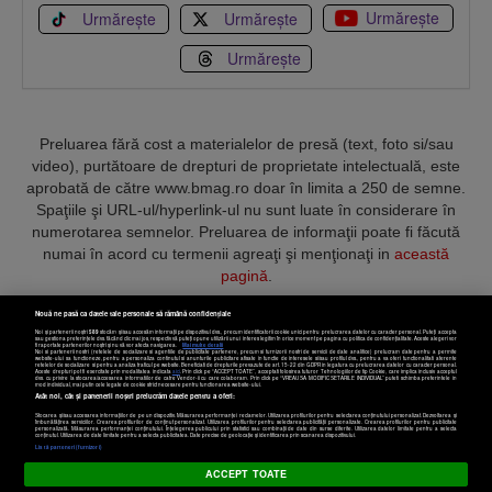
Urmărește
Urmărește
Urmărește
Urmărește
Preluarea fără cost a materialelor de presă (text, foto si/sau
video), purtătoare de drepturi de proprietate intelectuală, este
aprobată de către www.bmag.ro doar în limita a 250 de semne.
Spaţiile şi URL-ul/hyperlink-ul nu sunt luate în considerare în
numerotarea semnelor. Preluarea de informaţii poate fi făcută
numai în acord cu termenii agreaţi şi menţionaţi in
această
pagină
.
Nouă ne pasă ca datele tale personale să rămână confidențiale
Noi și partenerii noștri
589
stocăm și/sau accesăm informații pe dispozitivul dvs., precum identificatorii cookie unici pentru prelucrarea datelor cu caracter personal. Puteți accepta
sau gestiona preferințele dvs. făcând clic mai jos, respectiv vă puteți opune utilizării unui interes legitim în orice moment pe pagina cu politica de confidențialitate. Aceste alegeri vor
fi raportate partenerilor noștri și nu vă vor afecta navigarea.
Mai multe detalii
Noi si partenerii nostri (retelele de socializare si agentiile de publicitate partenere, precum si furnizorii nostri de servicii de date analitice) prelucram date pentru a permite
Termeni și condiții
Confidențialitate
Cookies
Contact
website-ului sa functioneze, pentru a personaliza continutul si anunturile publicitare afisate in functie de interesele si/sau profilul dvs., pentru a va oferi functionalitati aferente
retelelor de socializare si pentru a analiza traficul pe website. Beneficiati de drepturile prevazute de art. 15-22 din GDPR in legatura cu prelucrarea datelor cu caracter personal.
Aceste drepturi pot fi exercitate prin modalitatea indicata
aici
. Prin click pe “ACCEPT TOATE”, acceptati folosirea tuturor Tehnologiilor de tip Cookie, care implica inclusiv acceptul
dvs. cu privire la stocarea/accesarea informatiilor de catre Vendor-ii cu care colaboram. Prin click pe “VREAU SA MODIFIC SETARILE INDIVIDUAL” puteti schimba preferintele in
mod individual, mai putin cele legate de cookie strict necesare pentru functionarea website-ului.
Atât noi, cât și partenerii noștri prelucrăm datele pentru a oferi:
Copyright © 2025 BUSINESSMEX S.A.
Stocarea și/sau accesarea informațiilor de pe un dispozitiv. Măsurarea performanței reclamelor. Utilizarea profilurilor pentru selectarea conținutului personalizat. Dezvoltarea și
îmbunătățirea serviciilor. Crearea profilurilor de conținut personalizat. Utilizarea profilurilor pentru selectarea publicității personalizate. Crearea profilurilor pentru publicitate
personalizată. Măsurarea performanței conținutului. Înțelegerea publicului prin statistici sau combinații de date din surse diferite. Utilizarea datelor limitate pentru a selecta
Setări cookies
conținutul. Utilizarea de date limitate pentru a selecta publicitatea. Date precise de geolocație și identificarea prin scanarea dispozitivului.
Listă parteneri (furnizori)
ACCEPT TOATE