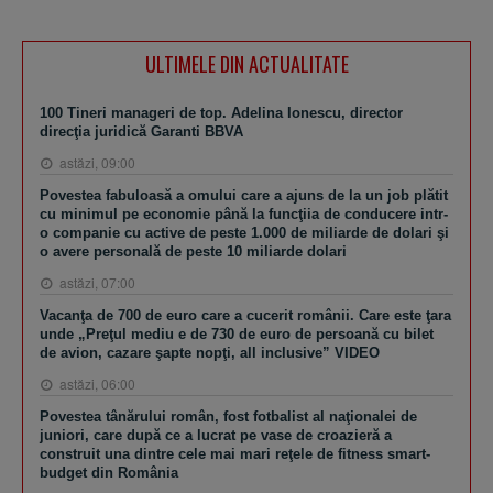
ULTIMELE DIN ACTUALITATE
100 Tineri manageri de top. Adelina Ionescu, director
direcţia juridică Garanti BBVA
astăzi, 09:00
Povestea fabuloasă a omului care a ajuns de la un job plătit
cu minimul pe economie până la funcţiia de conducere intr-
o companie cu active de peste 1.000 de miliarde de dolari şi
o avere personală de peste 10 miliarde dolari
astăzi, 07:00
Vacanţa de 700 de euro care a cucerit românii. Care este ţara
unde „Preţul mediu e de 730 de euro de persoană cu bilet
de avion, cazare şapte nopţi, all inclusive” VIDEO
astăzi, 06:00
Povestea tânărului român, fost fotbalist al naţionalei de
juniori, care după ce a lucrat pe vase de croazieră a
construit una dintre cele mai mari reţele de fitness smart-
budget din România