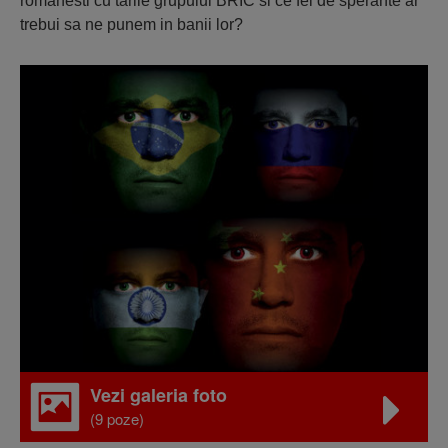
romanesti cu tarile grupului BRIC si ce fel de sperante ar
trebui sa ne punem in banii lor?
Vezi galeria foto
(9 poze)