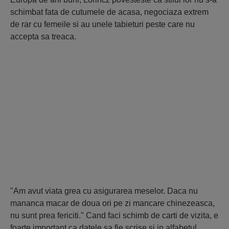
schimbat fata de cutumele de acasa, negociaza extrem
de rar cu femeile si au unele tabieturi peste care nu
accepta sa treaca.
"Am avut viata grea cu asigurarea meselor. Daca nu
mananca macar de doua ori pe zi mancare chinezeasca,
nu sunt prea fericiti." Cand faci schimb de carti de vizita, e
foarte important ca datele sa fie scrise si in alfabetul