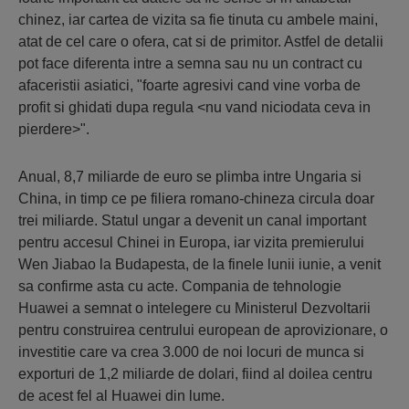
chinez, iar cartea de vizita sa fie tinuta cu ambele maini,
atat de cel care o ofera, cat si de primitor. Astfel de detalii
pot face diferenta intre a semna sau nu un contract cu
afaceristii asiatici, "foarte agresivi cand vine vorba de
profit si ghidati dupa regula <nu vand niciodata ceva in
pierdere>".
Anual, 8,7 miliarde de euro se plimba intre Ungaria si
China, in timp ce pe filiera romano-chineza circula doar
trei miliarde. Statul ungar a devenit un canal important
pentru accesul Chinei in Europa, iar vizita premierului
Wen Jiabao la Budapesta, de la finele lunii iunie, a venit
sa confirme asta cu acte. Compania de tehnologie
Huawei a semnat o intelegere cu Ministerul Dezvoltarii
pentru construirea centrului european de aprovizionare, o
investitie care va crea 3.000 de noi locuri de munca si
exporturi de 1,2 miliarde de dolari, fiind al doilea centru
de acest fel al Huawei din lume.