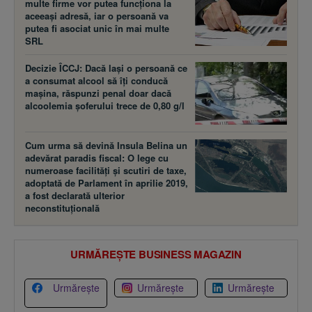
multe firme vor putea funcţiona la
aceeaşi adresă, iar o persoană va
putea fi asociat unic în mai multe
SRL
Decizie ÎCCJ: Dacă laşi o persoană ce
a consumat alcool să îţi conducă
maşina, răspunzi penal doar dacă
alcoolemia şoferului trece de 0,80 g/l
Cum urma să devină Insula Belina un
adevărat paradis fiscal: O lege cu
numeroase facilităţi şi scutiri de taxe,
adoptată de Parlament în aprilie 2019,
a fost declarată ulterior
neconstituţională
URMĂREȘTE BUSINESS MAGAZIN
Urmărește
Urmărește
Urmărește