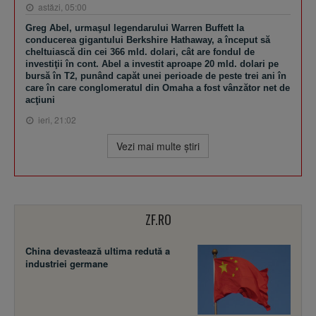
astăzi, 05:00
Greg Abel, urmaşul legendarului Warren Buffett la
conducerea gigantului Berkshire Hathaway, a început să
cheltuiască din cei 366 mld. dolari, cât are fondul de
investiţii în cont. Abel a investit aproape 20 mld. dolari pe
bursă în T2, punând capăt unei perioade de peste trei ani în
care în care conglomeratul din Omaha a fost vânzător net de
acţiuni
ieri, 21:02
Vezi mai multe ştiri
ZF.RO
China devastează ultima redută a
industriei germane