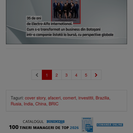
1
2
3
4
5
Taguri:
cover story
,
afaceri
,
comert
,
investitii
,
Brazilia
,
Rusia
,
India
,
China
,
BRIC