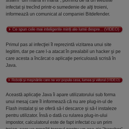
sistem "din mână în mână", pornind de la un website
infectat şi trecînd printr-o sumedenie de alţi troieni,
informează un comunicat al companiei Bitdefender.
Primul pas al infecţiei îl reprezintă vizitarea unui site
legitim, dar pe care l-a atacat în prealabil un hacker şi pe
care acesta a încărcat o aplicaţie periculoasă scrisă în
Java.
Această aplicaţie Java îi apare utilizatorului sub forma
unui mesaj care îl informează că nu are plug-in-ul de
Flash instalat şi se oferă să-l descarce şi să-l instaleze
pentru utilizator. Însă o dată cu rularea plug-in-ului
impostor, calculatorul este de fapt infectat cu un prim