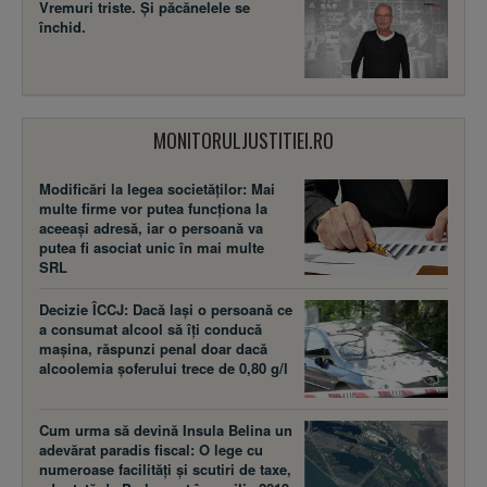
Vremuri triste. Şi păcănelele se
închid.
MONITORULJUSTITIEI.RO
Modificări la legea societăţilor: Mai
multe firme vor putea funcţiona la
aceeaşi adresă, iar o persoană va
putea fi asociat unic în mai multe
SRL
Decizie ÎCCJ: Dacă laşi o persoană ce
a consumat alcool să îţi conducă
maşina, răspunzi penal doar dacă
alcoolemia şoferului trece de 0,80 g/l
Cum urma să devină Insula Belina un
adevărat paradis fiscal: O lege cu
numeroase facilităţi şi scutiri de taxe,