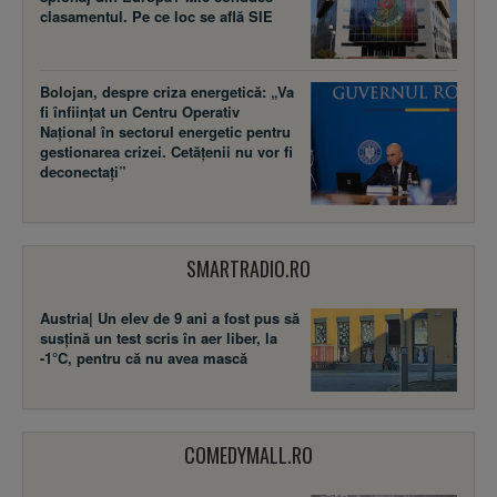
clasamentul. Pe ce loc se află SIE
Bolojan, despre criza energetică: „Va
fi înființat un Centru Operativ
Național în sectorul energetic pentru
gestionarea crizei. Cetățenii nu vor fi
deconectați”
SMARTRADIO.RO
Austria| Un elev de 9 ani a fost pus să
susţină un test scris în aer liber, la
-1°C, pentru că nu avea mască
COMEDYMALL.RO