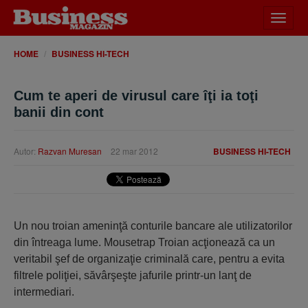
Desch
meniu
HOME
BUSINESS HI-TECH
Cum te aperi de virusul care îţi ia toţi
banii din cont
Autor:
Razvan Muresan
22 mar 2012
BUSINESS HI-TECH
Un nou troian ameninţă conturile bancare ale utilizatorilor
din întreaga lume. Mousetrap Troian acţionează ca un
veritabil şef de organizaţie criminală care, pentru a evita
filtrele poliţiei, săvârşeşte jafurile printr-un lanţ de
intermediari.