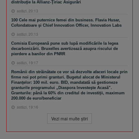
distribuţie la Allianz-Ţiriac Asigurări
astăzi, 20:13
100 Cele mai puternice femei din business. Flavia Husar,
Cofondatoare şi Chief Innovation Officer, Innovation Labs
astăzi, 20:13
Comisia Europeană pune sub lupă modificările la legea
decarbonizării. Bruxelles avertizează asupra riscului de
pierdere a banilor din PNRR
astăzi, 19:17
Românii din străinătate ce vor să dezvolte afaceri locale prin
firme noi pot primi granturi. Bugetul alocat de Ministerul
Finanţelor: 100 mil. euro. BID, mandatată să gestioneze
granturile programului „Diaspora Investeşte Acasă”.
Granturile: până la 60% din creditul de investiţii, maximum
200.000 de euro/beneficiar
astăzi, 19:16
Vezi mai multe ştiri