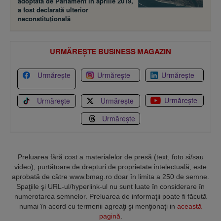
adoptată de Parlament în aprilie 2019,
a fost declarată ulterior
neconstituţională
URMĂREȘTE BUSINESS MAGAZIN
Urmărește
Urmărește
Urmărește
Urmărește
Urmărește
Urmărește
Urmărește
Preluarea fără cost a materialelor de presă (text, foto si/sau
video), purtătoare de drepturi de proprietate intelectuală, este
aprobată de către www.bmag.ro doar în limita a 250 de semne.
Spaţiile şi URL-ul/hyperlink-ul nu sunt luate în considerare în
numerotarea semnelor. Preluarea de informaţii poate fi făcută
numai în acord cu termenii agreaţi şi menţionaţi in
această
pagină
.