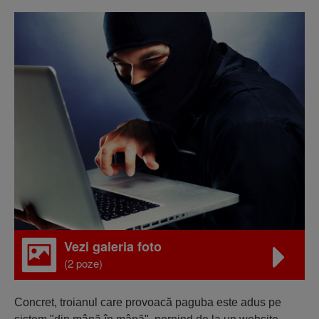
Vezi galeria foto
(2 poze)
Concret, troianul care provoacă paguba este adus pe