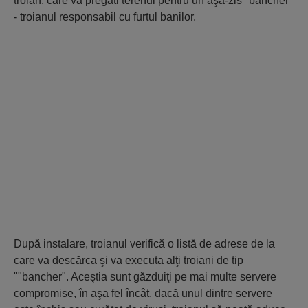
troian, care va pregăti terenul pentru un aşa-zis "bancher"
- troianul responsabil cu furtul banilor.
După instalare, troianul verifică o listă de adrese de la
care va descărca şi va executa alţi troiani de tip
""bancher". Aceştia sunt găzduiţi pe mai multe servere
compromise, în aşa fel încât, dacă unul dintre servere