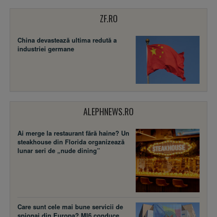
ZF.RO
China devastează ultima redută a
industriei germane
ALEPHNEWS.RO
Ai merge la restaurant fără haine? Un
steakhouse din Florida organizează
lunar seri de „nude dining”
Care sunt cele mai bune servicii de
spionaj din Europa? MI6 conduce