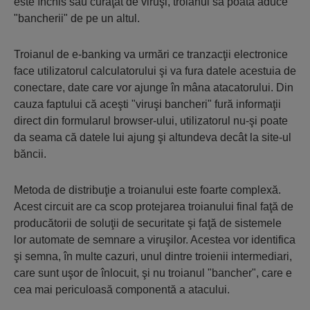
este închis sau curăţat de viruşi, troianul să poată aduce
"bancherii" de pe un altul.
Troianul de e-banking va urmări ce tranzacţii electronice
face utilizatorul calculatorului şi va fura datele acestuia de
conectare, date care vor ajunge în mâna atacatorului. Din
cauza faptului că aceşti "viruşi bancheri" fură informaţii
direct din formularul browser-ului, utilizatorul nu-şi poate
da seama că datele lui ajung şi altundeva decât la site-ul
băncii.
Metoda de distribuţie a troianului este foarte complexă.
Acest circuit are ca scop protejarea troianului final faţă de
producătorii de soluţii de securitate şi faţă de sistemele
lor automate de semnare a viruşilor. Acestea vor identifica
şi semna, în multe cazuri, unul dintre troienii intermediari,
care sunt uşor de înlocuit, şi nu troianul "bancher", care e
cea mai periculoasă componentă a atacului.