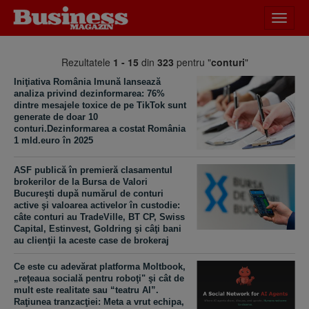
Desch
meniu
Rezultatele
1 - 15
din
323
pentru "
conturi
"
Iniţiativa România Imună lansează
analiza privind dezinformarea: 76%
dintre mesajele toxice de pe TikTok sunt
generate de doar 10
conturi.Dezinformarea a costat România
1 mld.euro în 2025
ASF publică în premieră clasamentul
brokerilor de la Bursa de Valori
Bucureşti după numărul de conturi
active şi valoarea activelor în custodie:
câte conturi au TradeVille, BT CP, Swiss
Capital, Estinvest, Goldring şi câţi bani
au clienţii la aceste case de brokeraj
Ce este cu adevărat platforma Moltbook,
„reţeaua socială pentru roboţi" şi cât de
mult este realitate sau “teatru AI”.
Raţiunea tranzacţiei: Meta a vrut echipa,