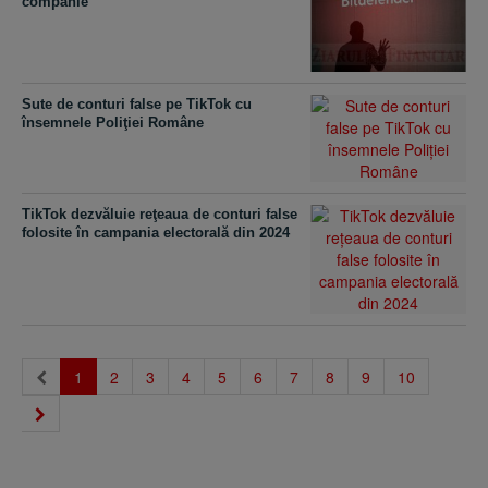
companie
Sute de conturi false pe TikTok cu
însemnele Poliţiei Române
TikTok dezvăluie reţeaua de conturi false
folosite în campania electorală din 2024
(current)
1
2
3
4
5
6
7
8
9
10