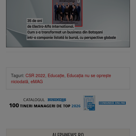
Taguri:
CSR 2022
,
Educaţie
,
Educaţia nu se opreşte
niciodată
,
eMAG
ALEPHNEWS.RO