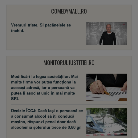
COMEDYMALL.RO
Vremuri triste. Şi păcănelele se
închid.
MONITORULJUSTITIEI.RO
Modificări la legea societăţilor: Mai
multe firme vor putea funcţiona la
aceeaşi adresă, iar o persoană va
putea fi asociat unic în mai multe
SRL
Decizie ÎCCJ: Dacă laşi o persoană ce
a consumat alcool să îţi conducă
maşina, răspunzi penal doar dacă
alcoolemia şoferului trece de 0,80 g/l