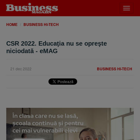
Desch
meniu
HOME
BUSINESS HI-TECH
CSR 2022. Educaţia nu se opreşte
niciodată - eMAG
21 dec 2022
BUSINESS HI-TECH