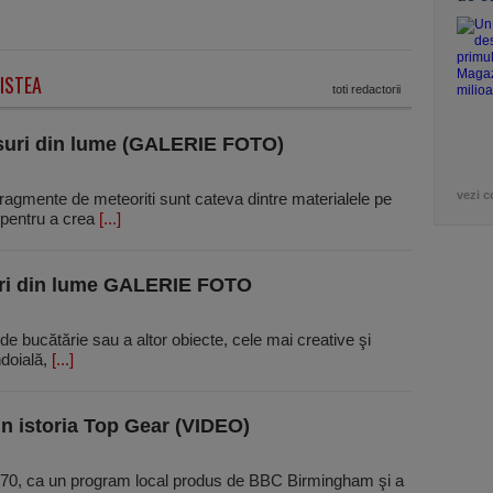
ISTEA
toti redactorii
suri din lume (GALERIE FOTO)
vezi c
 fragmente de meteoriti sunt cateva dintre materialele pe
c pentru a crea
[...]
uri din lume GALERIE FOTO
 de bucătărie sau a altor obiecte, cele mai creative şi
ndoială,
[...]
 istoria Top Gear (VIDEO)
 ’70, ca un program local produs de BBC Birmingham şi a