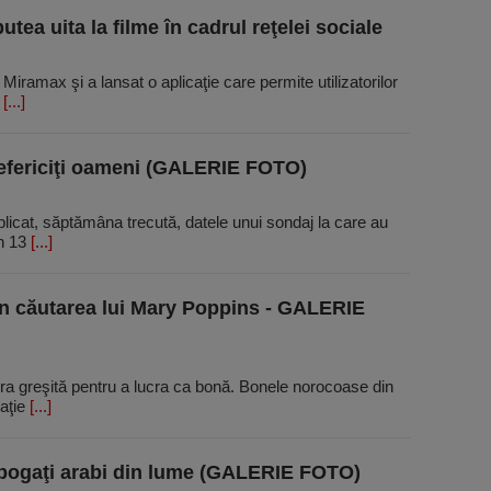
utea uita la filme în cadrul reţelei sociale
iramax şi a lansat o aplicaţie care permite utilizatorilor
i
[...]
nefericiţi oameni (GALERIE FOTO)
ublicat, săptămâna trecută, datele unui sondaj la care au
in 13
[...]
în căutarea lui Mary Poppins - GALERIE
ra greşită pentru a lucra ca bonă. Bonele norocoase din
raţie
[...]
i bogaţi arabi din lume (GALERIE FOTO)