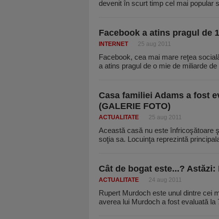
devenit în scurt timp cel mai popular
Facebook a atins pragul de 1
INTERNET
25 aug 2011
Facebook, cea mai mare reţea socială d
a atins pragul de o mie de miliarde de
Casa familiei Adams a fost ev
(GALERIE FOTO)
ACTUALITATE
25 aug 2011
Această casă nu este înfricoşătoare ş
soţia sa. Locuinţa reprezintă principa
Cât de bogat este...? Astăzi
ACTUALITATE
24 aug 2011
Rupert Murdoch este unul dintre cei m
averea lui Murdoch a fost evaluată la 