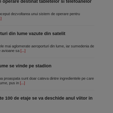
 operare destinat tabletelor si telefoanelor
inceput dezvoltarea unui sistem de operare pentru
.]
uri din lume vazute din satelit
cele mai aglomerate aeroporturi din lume, iar sumedenia de
te avioane sa
[...]
ume se vinde pe stadion
na proaspata sunt doar cateva dintre ingredientele pe care
lume, pus in
[...]
e 100 de etaje se va deschide anul viitor in