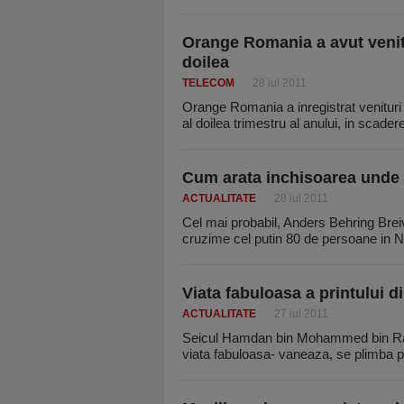
Orange Romania a avut venitu
doilea
TELECOM
28 iul 2011
Orange Romania a inregistrat venituri 
al doilea trimestru al anului, in scade
Cum arata inchisoarea unde v
ACTUALITATE
28 iul 2011
Cel mai probabil, Anders Behring Brei
cruzime cel putin 80 de persoane in N
Viata fabuloasa a printului
ACTUALITATE
27 iul 2011
Seicul Hamdan bin Mohammed bin Rashi
viata fabuloasa- vaneaza, se plimba p