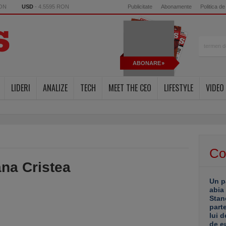
RON
USD
- 4.5595 RON
Publicitate
Abonamente
Politica de
ABONARE
LIDERI
ANALIZE
TECH
MEET THE CEO
LIFESTYLE
VIDEO
Co
na Cristea
Un p
abia
Stan
part
lui d
de e