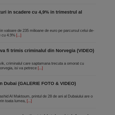
ri in scadere cu 4,9% in trimestrul al
in valoare de 235 milioane de euro pe parcursul celui de-
re cu 4.9%
[...]
a fi trimis criminalul din Norvegia (VIDEO)
vik, criminalul care saptamana trecuta a omorat cu
orvegia, isi va petrece
[...]
 din Dubai (GALERIE FOTO & VIDEO)
d Al Maktoum, printul de 28 de ani al Dubaiului are o
rin toata lumea,
[...]