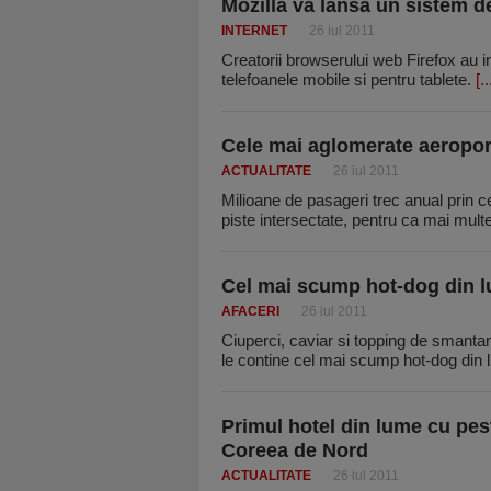
Mozilla va lansa un sistem de
INTERNET
26 iul 2011
Creatorii browserului web Firefox au 
telefoanele mobile si pentru tablete.
[..
Cele mai aglomerate aeroport
ACTUALITATE
26 iul 2011
Milioane de pasageri trec anual prin 
piste intersectate, pentru ca mai mul
Cel mai scump hot-dog din l
AFACERI
26 iul 2011
Ciuperci, caviar si topping de smanta
le contine cel mai scump hot-dog din 
Primul hotel din lume cu pest
Coreea de Nord
ACTUALITATE
26 iul 2011