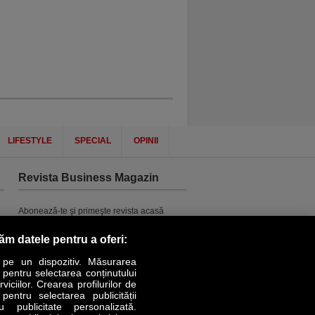
LIFESTYLE
SPECIAL
OPINII
Revista Business Magazin
Abonează-te şi primeşte revista acasă
saptămânal
răm datele pentru a oferi:
Discount:
15%
Arhivă revistă
 pe un dispozitiv. Măsurarea
ABONARE
r pentru selectarea conținutului
iciilor. Crearea profilurilor de
 pentru selectarea publicității
u publicitate personalizată.