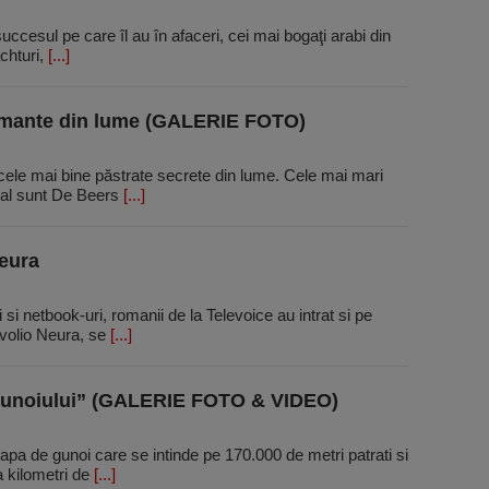
ccesul pe care îl au în afaceri, cei mai bogaţi arabi din
chturi,
[...]
amante din lume (GALERIE FOTO)
 cele mai bine păstrate secrete din lume. Cele mai mari
ial sunt De Beers
[...]
Neura
 netbook-uri, romanii de la Televoice au intrat si pe
 Evolio Neura, se
[...]
gunoiului” (GALERIE FOTO & VIDEO)
pa de gunoi care se intinde pe 170.000 de metri patrati si
a kilometri de
[...]