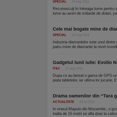
SPECIAL
19 aug 2011
Recunoscuţi în întreaga lume pentru su
lume au averi de miliarde de dolari, ya
Cele mai bogate mine de di
SPECIAL
18 aug 2011
Industria diamantelor este unul dintre
patru mine de diamante la nivel mond
Gadgetul lunii iulie: Evolio 
IT&C
17 aug 2011
Dupa ce au lansat o gama de GPS-uri si
piata tabletelor, iar ultima lor jucarie,
Drama oamenilor din “Tara 
ACTUALITATE
28 iul 2011
In orasul Maputo din Mozambic, o groa
inalta de 15 metri se afla doar la cativ