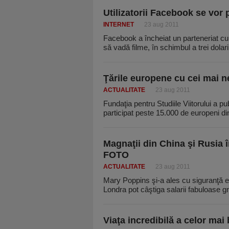
Utilizatorii Facebook se vor p
INTERNET
23 aug 2011
Facebook a încheiat un parteneriat cu M
să vadă filme, în schimbul a trei dolar
Ţările europene cu cei mai 
ACTUALITATE
23 aug 2011
Fundaţia pentru Studiile Viitorului a p
participat peste 15.000 de europeni d
Magnaţii din China şi Rusia 
FOTO
ACTUALITATE
23 aug 2011
Mary Poppins şi-a ales cu siguranţă e
Londra pot câştiga salarii fabuloase g
Viaţa incredibilă a celor ma