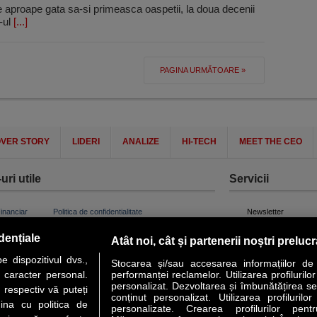
aproape gata sa-si primeasca oaspetii, la doua decenii
e-ul
[...]
PAGINA URMĂTOARE »
VER STORY
LIDERI
ANALIZE
HI-TECH
MEET THE CEO
uri utile
Servicii
Financiar
Politica de confidentialitate
Newsletter
 Noi
Termeni si conditii
RSS
dențiale
Atât noi, cât și partenerii noștri preluc
t Redactie
About cookies
 dispozitivul dvs.,
t Marketing
Stocarea și/sau accesarea informațiilor de
u caracter personal.
performanței reclamelor. Utilizarea profilurilo
 Vanzari
personalizat. Dezvoltarea și îmbunătățirea serv
 respectiv vă puteți
ente print
conținut personalizat. Utilizarea profilurilor
ina cu politica de
personalizate. Crearea profilurilor pentr
orii BM