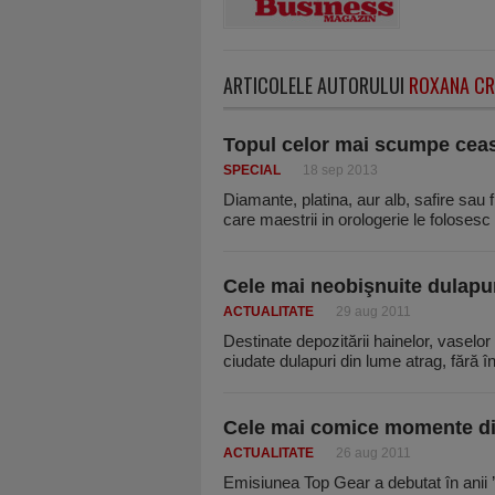
ARTICOLELE AUTORULUI
ROXANA CR
Topul celor mai scumpe cea
SPECIAL
18 sep 2013
Diamante, platina, aur alb, safire sau
care maestrii in orologerie le foloses
Cele mai neobişnuite dulap
ACTUALITATE
29 aug 2011
Destinate depozitării hainelor, vaselor
ciudate dulapuri din lume atrag, fără î
Cele mai comice momente din
ACTUALITATE
26 aug 2011
Emisiunea Top Gear a debutat în anii