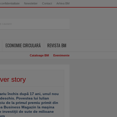
 confidentialitate
Newsletter
Contact
Arhiva BM
ECONOMIE CIRCULARĂ
REVISTA BM
Cataloage BM
Evenimente
ver story
ariu închis după 17 ani, unul nou
 deschis. Povestea lui Iulian
ciu de la primul premiu primit din
ea Business Magazin la maşina
e investiţii de sute de milioane
uro