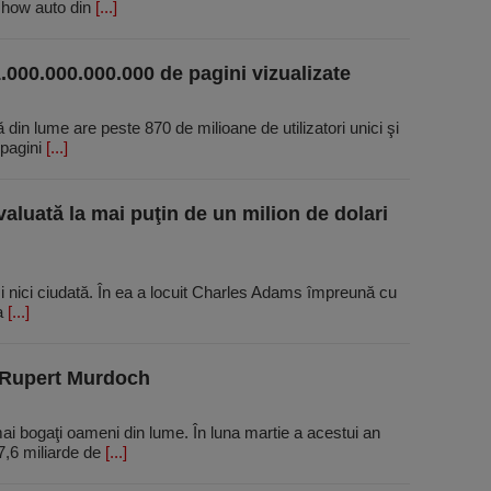
 show auto din
[...]
.000.000.000.000 de pagini vizualizate
in lume are peste 870 de milioane de utilizatori unici şi
 pagini
[...]
aluată la mai puţin de un milion de dolari
i nici ciudată. În ea a locuit Charles Adams împreună cu
la
[...]
: Rupert Murdoch
ai bogaţi oameni din lume. În luna martie a acestui an
7,6 miliarde de
[...]