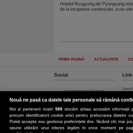
Hotelul Ryugyong din Pyongyang este 
de la inceperea constructiei, scrie sit
PRIMA PAGINĂ
ACTUALITATE
CO
Social
Link-
Z
iarul 
Urmareste-ne pe Facebook
Despre
Nouă ne pasă ca datele tale personale să rămână confi
Contac
Noi și partenerii noștri
589
stocăm și/sau accesăm informații pe
Contac
precum identificatorii cookie unici pentru prelucrarea datelor c
Contact
Puteți accepta sau gestiona preferințele dvs. făcând clic mai jos,
Abonam
opune utilizării unui interes legitim în orice moment pe pag
Redact