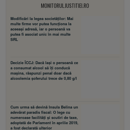
MONITORULJUSTITIEI.RO
Modificări la legea societăţilor: Mai
multe firme vor putea funcţiona la
aceeaşi adresă, iar o persoană va
putea fi asociat unic în mai multe
SRL
Decizie ÎCCJ: Dacă laşi o persoană ce
a consumat alcool să îţi conducă
maşina, răspunzi penal doar dacă
alcoolemia şoferului trece de 0,80 g/l
Cum urma să devină Insula Belina un
adevărat paradis fiscal: O lege cu
numeroase facilităţi şi scutiri de taxe,
adoptată de Parlament în aprilie 2019,
a fost declarată ulterior