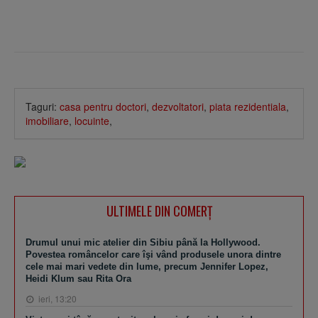
Taguri:
casa pentru doctori
,
dezvoltatori
,
piata rezidentiala
,
imobiliare
,
locuinte
,
ULTIMELE DIN COMERȚ
Drumul unui mic atelier din Sibiu până la Hollywood.
Povestea româncelor care îşi vând produsele unora dintre
cele mai mari vedete din lume, precum Jennifer Lopez,
Heidi Klum sau Rita Ora
ieri, 13:20