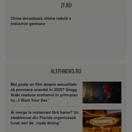
ZF.RO
China devastează ultima redută a
industriei germane
ALEPHNEWS.RO
Mai poate un film despre sexualitate
să provoace scandal în 2026? Gregg
Araki readuce erotismul în prim-plan
cu „I Want Your Sex”
Ai merge la restaurant fără haine? Un
steakhouse din Florida organizează
lunar seri de „nude dining”