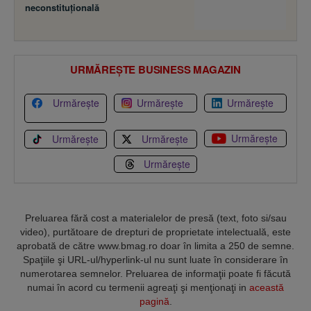
neconstituţională
URMĂREȘTE BUSINESS MAGAZIN
Urmărește
Urmărește
Urmărește
Urmărește
Urmărește
Urmărește
Urmărește
Preluarea fără cost a materialelor de presă (text, foto si/sau
video), purtătoare de drepturi de proprietate intelectuală, este
aprobată de către www.bmag.ro doar în limita a 250 de semne.
Spaţiile şi URL-ul/hyperlink-ul nu sunt luate în considerare în
numerotarea semnelor. Preluarea de informaţii poate fi făcută
numai în acord cu termenii agreaţi şi menţionaţi in
această
pagină
.