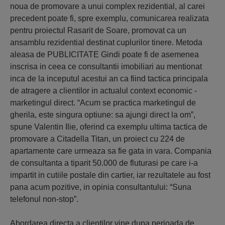
noua de promovare a unui complex rezidential, al carei
precedent poate fi, spre exemplu, comunicarea realizata
pentru proiectul Rasarit de Soare, promovat ca un
ansamblu rezidential destinat cuplurilor tinere. Metoda
aleasa de PUBLICITATE Gindi poate fi de asemenea
inscrisa in ceea ce consultantii imobiliari au mentionat
inca de la inceputul acestui an ca fiind tactica principala
de atragere a clientilor in actualul context economic -
marketingul direct. “Acum se practica marketingul de
gherila, este singura optiune: sa ajungi direct la om”,
spune Valentin Ilie, oferind ca exemplu ultima tactica de
promovare a Citadella Titan, un proiect cu 224 de
apartamente care urmeaza sa fie gata in vara. Compania
de consultanta a tiparit 50.000 de fluturasi pe care i-a
impartit in cutiile postale din cartier, iar rezultatele au fost
pana acum pozitive, in opinia consultantului: “Suna
telefonul non-stop”.
Abordarea directa a clientilor vine dupa perioada de