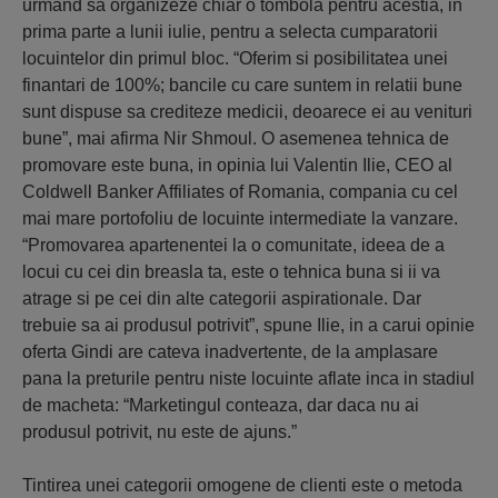
urmand sa organizeze chiar o tombola pentru acestia, in
prima parte a lunii iulie, pentru a selecta cumparatorii
locuintelor din primul bloc. “Oferim si posibilitatea unei
finantari de 100%; bancile cu care suntem in relatii bune
sunt dispuse sa crediteze medicii, deoarece ei au venituri
bune”, mai afirma Nir Shmoul. O asemenea tehnica de
promovare este buna, in opinia lui Valentin Ilie, CEO al
Coldwell Banker Affiliates of Romania, compania cu cel
mai mare portofoliu de locuinte intermediate la vanzare.
“Promovarea apartenentei la o comunitate, ideea de a
locui cu cei din breasla ta, este o tehnica buna si ii va
atrage si pe cei din alte categorii aspirationale. Dar
trebuie sa ai produsul potrivit”, spune Ilie, in a carui opinie
oferta Gindi are cateva inadvertente, de la amplasare
pana la preturile pentru niste locuinte aflate inca in stadiul
de macheta: “Marketingul conteaza, dar daca nu ai
produsul potrivit, nu este de ajuns.”
Tintirea unei categorii omogene de clienti este o metoda