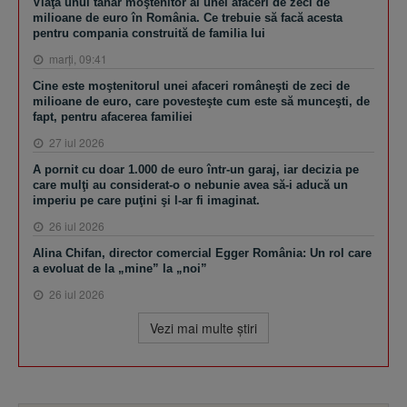
Viaţa unui tânăr moştenitor al unei afaceri de zeci de
milioane de euro în România. Ce trebuie să facă acesta
pentru compania construită de familia lui
marţi, 09:41
Cine este moştenitorul unei afaceri româneşti de zeci de
milioane de euro, care povesteşte cum este să munceşti, de
fapt, pentru afacerea familiei
27 iul 2026
A pornit cu doar 1.000 de euro într-un garaj, iar decizia pe
care mulţi au considerat-o o nebunie avea să-i aducă un
imperiu pe care puţini şi l-ar fi imaginat.
26 iul 2026
Alina Chifan, director comercial Egger România: Un rol care
a evoluat de la „mine” la „noi”
26 iul 2026
Vezi mai multe ştiri