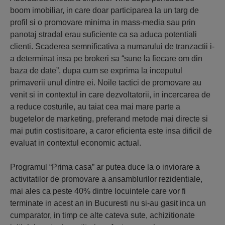
boom imobiliar, in care doar participarea la un targ de
profil si o promovare minima in mass-media sau prin
panotaj stradal erau suficiente ca sa aduca potentiali
clienti. Scaderea semnificativa a numarului de tranzactii i-
a determinat insa pe brokeri sa “sune la fiecare om din
baza de date”, dupa cum se exprima la inceputul
primaverii unul dintre ei. Noile tactici de promovare au
venit si in contextul in care dezvoltatorii, in incercarea de
a reduce costurile, au taiat cea mai mare parte a
bugetelor de marketing, preferand metode mai directe si
mai putin costisitoare, a caror eficienta este insa dificil de
evaluat in contextul economic actual.
Programul “Prima casa” ar putea duce la o inviorare a
activitatilor de promovare a ansamblurilor rezidentiale,
mai ales ca peste 40% dintre locuintele care vor fi
terminate in acest an in Bucuresti nu si-au gasit inca un
cumparator, in timp ce alte cateva sute, achizitionate