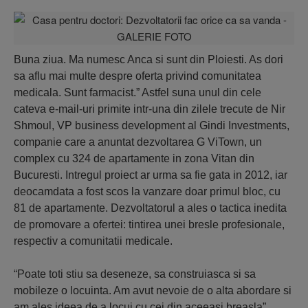
Buna ziua. Ma numesc Anca si sunt din Ploiesti. As dori
sa aflu mai multe despre oferta privind comunitatea
medicala. Sunt farmacist.” Astfel suna unul din cele
cateva e-mail-uri primite intr-una din zilele trecute de Nir
Shmoul, VP business development al Gindi Investments,
companie care a anuntat dezvoltarea G ViTown, un
complex cu 324 de apartamente in zona Vitan din
Bucuresti. Intregul proiect ar urma sa fie gata in 2012, iar
deocamdata a fost scos la vanzare doar primul bloc, cu
81 de apartamente. Dezvoltatorul a ales o tactica inedita
de promovare a ofertei: tintirea unei bresle profesionale,
respectiv a comunitatii medicale.
“Poate toti stiu sa deseneze, sa construiasca si sa
mobileze o locuinta. Am avut nevoie de o alta abordare si
am ales ideea de a locui cu cei din aceeasi breasla”,