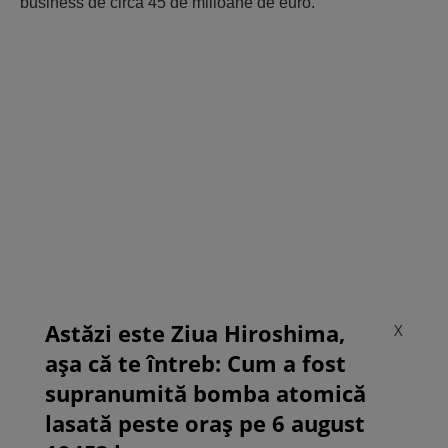
business de circa 45 de milioane de euro.
Astăzi este Ziua Hiroshima,
X
așa că te întreb: Cum a fost
supranumită bomba atomică
lasată peste oraș pe 6 august