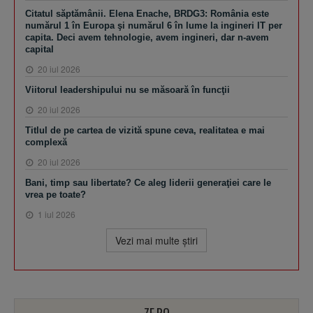
Citatul săptămânii. Elena Enache, BRDG3: România este
numărul 1 în Europa şi numărul 6 în lume la ingineri IT per
capita. Deci avem tehnologie, avem ingineri, dar n-avem
capital
20 iul 2026
Viitorul leadershipului nu se măsoară în funcţii
20 iul 2026
Titlul de pe cartea de vizită spune ceva, realitatea e mai
complexă
20 iul 2026
Bani, timp sau libertate? Ce aleg liderii generaţiei care le
vrea pe toate?
1 iul 2026
Vezi mai multe ştiri