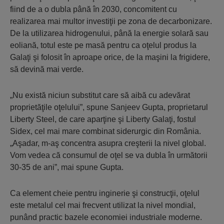
fiind de a o dubla până în 2030, concomitent cu
realizarea mai multor investiţii pe zona de decarbonizare.
De la utilizarea hidrogenului, până la energie solară sau
eoliană, totul este pe masă pentru ca oţelul produs la
Galaţi şi folosit în aproape orice, de la maşini la frigidere,
să devină mai verde.
„Nu există niciun substitut care să aibă cu adevărat
proprietăţile oţelului”, spune Sanjeev Gupta, proprietarul
Liberty Steel, de care aparţine şi Liberty Galaţi, fostul
Sidex, cel mai mare combinat siderurgic din România.
„Aşadar, m-aş concentra asupra creşterii la nivel global.
Vom vedea că consumul de oţel se va dubla în următorii
30-35 de ani”, mai spune Gupta.
Ca element cheie pentru inginerie şi construcţii, oţelul
este metalul cel mai frecvent utilizat la nivel mondial,
punând practic bazele economiei industriale moderne.