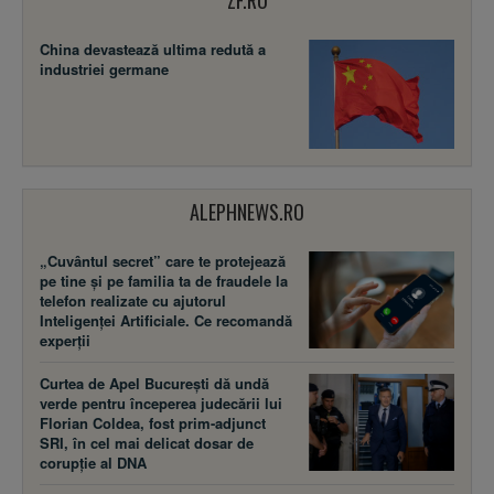
ZF.RO
China devastează ultima redută a
industriei germane
ALEPHNEWS.RO
„Cuvântul secret” care te protejează
pe tine și pe familia ta de fraudele la
telefon realizate cu ajutorul
Inteligenței Artificiale. Ce recomandă
experții
Curtea de Apel București dă undă
verde pentru începerea judecării lui
Florian Coldea, fost prim-adjunct
SRI, în cel mai delicat dosar de
corupție al DNA