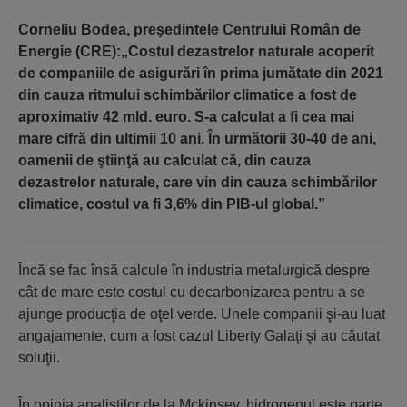
Corneliu Bodea, preşedintele Centrului Român de
Energie (CRE):„Costul dezastrelor naturale acoperit
de companiile de asigurări în prima jumătate din 2021
din cauza ritmului schimbărilor climatice a fost de
aproximativ 42 mld. euro. S-a calculat a fi cea mai
mare cifră din ultimii 10 ani. În următorii 30-40 de ani,
oamenii de ştiinţă au calculat că, din cauza
dezastrelor naturale, care vin din cauza schimbărilor
climatice, costul va fi 3,6% din PIB-ul global.”
Încă se fac însă calcule în industria metalurgică despre
cât de mare este costul cu decarbonizarea pentru a se
ajunge producţia de oţel verde. Unele companii şi-au luat
angajamente, cum a fost cazul Liberty Galaţi şi au căutat
soluţii.
În opinia analiştilor de la Mckinsey, hidrogenul este parte