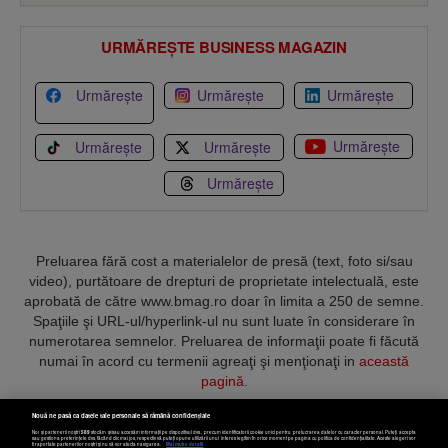
URMĂREȘTE BUSINESS MAGAZIN
Urmărește
Urmărește
Urmărește
Urmărește
Urmărește
Urmărește
Urmărește
Preluarea fără cost a materialelor de presă (text, foto si/sau
video), purtătoare de drepturi de proprietate intelectuală, este
aprobată de către www.bmag.ro doar în limita a 250 de semne.
Spaţiile şi URL-ul/hyperlink-ul nu sunt luate în considerare în
numerotarea semnelor. Preluarea de informaţii poate fi făcută
numai în acord cu termenii agreaţi şi menţionaţi in
această
pagină
.
Nouă ne pasă ca datele tale personale să rămână confidențiale
Noi și partenerii noștri
589
stocăm și/sau accesăm informații pe dispozitivul dvs., precum identificatorii cookie unici pentru prelucrarea datelor cu caracter personal. Puteți accepta
sau gestiona preferințele dvs. făcând clic mai jos, respectiv vă puteți opune utilizării unui interes legitim în orice moment pe pagina cu politica de confidențialitate. Aceste alegeri vor
fi raportate partenerilor noștri și nu vă vor afecta navigarea.
Mai multe detalii