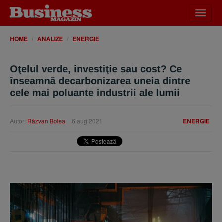
Desch
meniu
HOME
ANALIZE
ENERGIE
Oţelul verde, investiţie sau cost? Ce
înseamnă decarbonizarea uneia dintre
cele mai poluante industrii ale lumii
Autor:
Răzvan Botea
6 aug 2021
ENERGIE