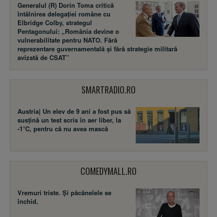
Generalul (R) Dorin Toma critică
întâlnirea delegației române cu
Elbridge Colby, strategul
Pentagonului: „România devine o
vulnerabilitate pentru NATO. Fără
reprezentare guvernamentală și fără strategie militară
avizată de CSAT”
SMARTRADIO.RO
Austria| Un elev de 9 ani a fost pus să
susţină un test scris în aer liber, la
-1°C, pentru că nu avea mască
COMEDYMALL.RO
Vremuri triste. Şi păcănelele se
închid.