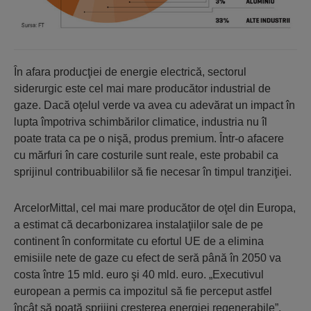
În afara producţiei de energie electrică, sectorul
siderurgic este cel mai mare producător industrial de
gaze. Dacă oţelul verde va avea cu adevărat un impact în
lupta împotriva schimbărilor climatice, industria nu îl
poate trata ca pe o nişă, produs premium. Într-o afacere
cu mărfuri în care costurile sunt reale, este probabil ca
sprijinul contribuabililor să fie necesar în timpul tranziţiei.
ArcelorMittal, cel mai mare producător de oţel din Europa,
a estimat că decarbonizarea instalaţiilor sale de pe
continent în conformitate cu efortul UE de a elimina
emisiile nete de gaze cu efect de seră până în 2050 va
costa între 15 mld. euro şi 40 mld. euro. „Executivul
european a permis ca impozitul să fie perceput astfel
încât să poată sprijini creşterea energiei regenerabile”,