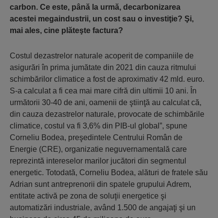
carbon. Ce este, până la urmă, decarbonizarea
acestei megaindustrii, un cost sau o investiţie? Şi,
mai ales, cine plăteşte factura?
Costul dezastrelor naturale acoperit de companiile de
asigurări în prima jumătate din 2021 din cauza ritmului
schimbărilor climatice a fost de aproximativ 42 mld. euro.
S-a calculat a fi cea mai mare cifră din ultimii 10 ani. În
următorii 30-40 de ani, oamenii de ştiinţă au calculat că,
din cauza dezastrelor naturale, provocate de schimbările
climatice, costul va fi 3,6% din PIB-ul global”, spune
Corneliu Bodea, preşedintele Centrului Român de
Energie (CRE), organizatie neguvernamentală care
reprezintă intereselor marilor jucători din segmentul
energetic. Totodată, Corneliu Bodea, alături de fratele său
Adrian sunt antreprenorii din spatele grupului Adrem,
entitate activă pe zona de soluţii energetice şi
automatizări industriale, având 1.500 de angajaţi şi un