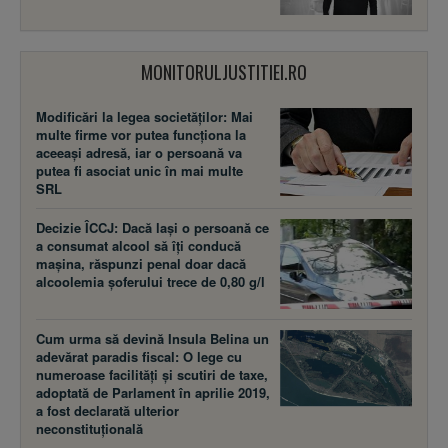
MONITORULJUSTITIEI.RO
Modificări la legea societăţilor: Mai
multe firme vor putea funcţiona la
aceeaşi adresă, iar o persoană va
putea fi asociat unic în mai multe
SRL
Decizie ÎCCJ: Dacă laşi o persoană ce
a consumat alcool să îţi conducă
maşina, răspunzi penal doar dacă
alcoolemia şoferului trece de 0,80 g/l
Cum urma să devină Insula Belina un
adevărat paradis fiscal: O lege cu
numeroase facilităţi şi scutiri de taxe,
adoptată de Parlament în aprilie 2019,
a fost declarată ulterior
neconstituţională