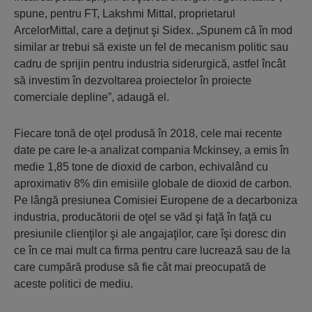
spune, pentru FT, Lakshmi Mittal, proprietarul
ArcelorMittal, care a deţinut şi Sidex. „Spunem că în mod
similar ar trebui să existe un fel de mecanism politic sau
cadru de sprijin pentru industria siderurgică, astfel încât
să investim în dezvoltarea proiectelor în proiecte
comerciale depline”, adaugă el.
Fiecare tonă de oţel produsă în 2018, cele mai recente
date pe care le-a analizat compania Mckinsey, a emis în
medie 1,85 tone de dioxid de carbon, echivalând cu
aproximativ 8% din emisiile globale de dioxid de carbon.
Pe lângă presiunea Comisiei Europene de a decarboniza
industria, producătorii de oţel se văd şi faţă în faţă cu
presiunile clienţilor şi ale angajaţilor, care îşi doresc din
ce în ce mai mult ca firma pentru care lucrează sau de la
care cumpără produse să fie cât mai preocupată de
aceste politici de mediu.