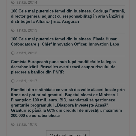
astăzi, 20:14
100 Cele mai puternice femei din business. Codruţa Furtună,
director general adjunct cu responsabilităţi în aria vânzări şi
distribuţie la Allianz-Ţiriac Asigurări
astăzi, 20:13
100 Cele mai puternice femei din business. Flavia Husar,
Cofondatoare şi Chief Innovation Officer, Innovation Labs
astăzi, 20:13
Comisia Europeană pune sub lupă modificările la legea
decarbonizării. Bruxelles avertizează asupra riscului de
pierdere a banilor din PNRR
astăzi, 19:17
Românii din străinătate ce vor să dezvolte afaceri locale prin
firme noi pot primi granturi. Bugetul alocat de Ministerul
Finanţelor: 100 mil. euro. BID, mandatată să gestioneze
granturile programului „Diaspora Investeşte Acasă”.
Granturile: până la 60% din creditul de investiţii, maximum
200.000 de euro/beneficiar
astăzi, 19:16
Vezi mai multe ştiri