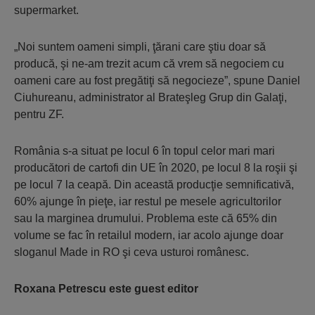
supermarket.
„Noi suntem oameni simpli, ţărani care ştiu doar să
producă, şi ne-am trezit acum că vrem să negociem cu
oameni care au fost pregătiţi să negocieze”, spune Daniel
Ciuhureanu, administrator al Brateşleg Grup din Galaţi,
pentru ZF.
România s-a situat pe locul 6 în topul celor mari mari
producători de cartofi din UE în 2020, pe locul 8 la roşii şi
pe locul 7 la ceapă. Din această producţie semnificativă,
60% ajunge în pieţe, iar restul pe mesele agricultorilor
sau la marginea drumului. Problema este că 65% din
volume se fac în retailul modern, iar acolo ajunge doar
sloganul Made in RO şi ceva usturoi românesc.
Roxana Petrescu este guest editor