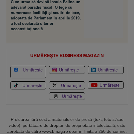
Cum urma să devină Insula Belina un
adevărat paradis fiscal: O lege cu
numeroase facilităţi şi scutiri de taxe,
adoptată de Parlament în aprilie 2019,
a fost declarată ulterior
neconstituţională
URMĂREȘTE BUSINESS MAGAZIN
Urmărește
Urmărește
Urmărește
Urmărește
Urmărește
Urmărește
Urmărește
Preluarea fără cost a materialelor de presă (text, foto si/sau
video), purtătoare de drepturi de proprietate intelectuală, este
aprobată de către www.bmag.ro doar în limita a 250 de semne.