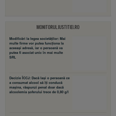
MONITORULJUSTITIEI.RO
Modificări la legea societăţilor: Mai
multe firme vor putea funcţiona la
aceeaşi adresă, iar o persoană va
putea fi asociat unic în mai multe
SRL
Decizie ÎCCJ: Dacă laşi o persoană ce
a consumat alcool să îţi conducă
maşina, răspunzi penal doar dacă
alcoolemia şoferului trece de 0,80 g/l