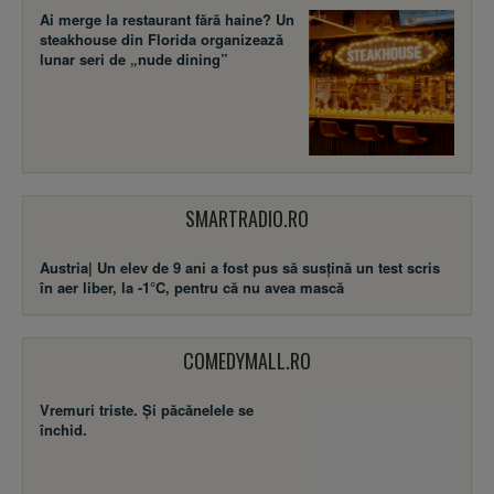
Ai merge la restaurant fără haine? Un
steakhouse din Florida organizează
lunar seri de „nude dining”
SMARTRADIO.RO
Austria| Un elev de 9 ani a fost pus să susţină un test scris
în aer liber, la -1°C, pentru că nu avea mască
COMEDYMALL.RO
Vremuri triste. Şi păcănelele se
închid.