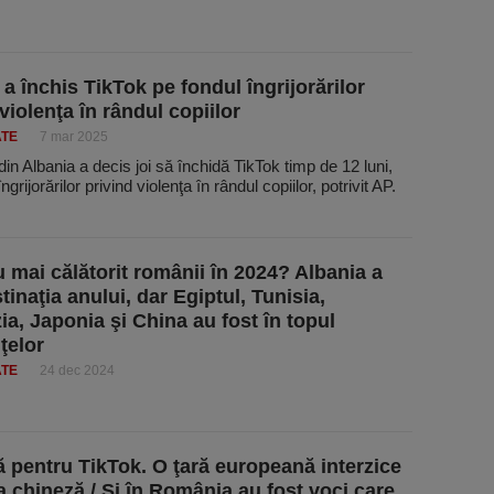
 a închis TikTok pe fondul îngrijorărilor
violenţa în rândul copiilor
ATE
7 mar 2025
in Albania a decis joi să închidă TikTok timp de 12 luni,
ngrijorărilor privind violenţa în rândul copiilor, potrivit AP.
 mai călătorit românii în 2024? Albania a
tinaţia anului, dar Egiptul, Tunisia,
ia, Japonia şi China au fost în topul
ţelor
ATE
24 dec 2024
ă pentru TikTok. O ţară europeană interzice
ia chineză / Şi în România au fost voci care