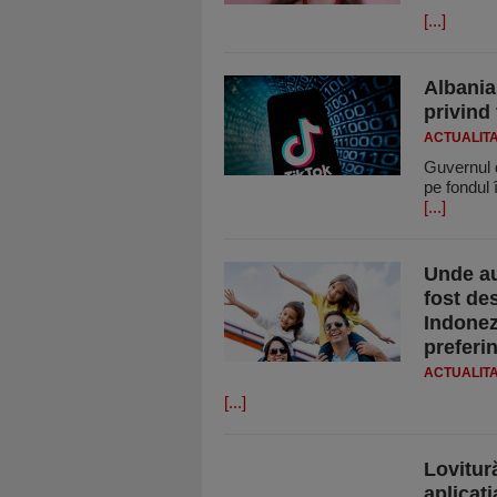
[...]
Albania
privind 
ACTUALIT
Guvernul d
pe fondul î
[...]
Unde au
fost des
Indonez
preferin
ACTUALIT
[...]
Lovitur
aplicaţ