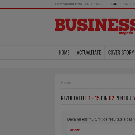
Curs valutar BNR
- 06.08.2026
EUR
- 5.2473 
HOME
ACTUALITATE
COVER STORY
Home
REZULTATELE
1 - 15
DIN
62
PENTRU "
Daca nu esti multumit de rezultatele gasi