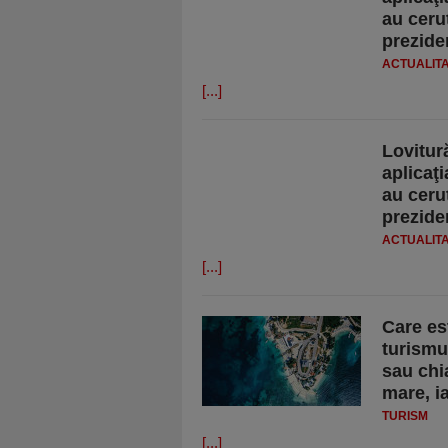
au ceru
prezide
ACTUALIT
[...]
Lovitur
aplicaţ
au ceru
prezide
ACTUALIT
[...]
Care es
turismu
sau chi
mare, i
TURISM
[...]