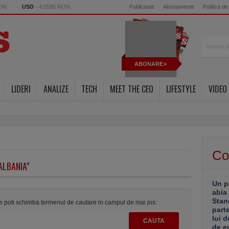
RON
USD
- 4.5595 RON
Publicitate
Abonamente
Politica de
ABONARE
LIDERI
ANALIZE
TECH
MEET THE CEO
LIFESTYLE
VIDEO
Co
ALBANIA
"
Un p
abia
Stan
te poti schimba termenul de cautare in campul de mai jos:
part
lui d
de e