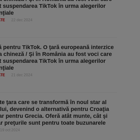
t suspendarea TikTok în urma alegerilor
nţiale
ATE
22 dec 2024
ă pentru TikTok. O ţară europeană interzice
ia chineză / Şi în România au fost voci care
t suspendarea TikTok în urma alegerilor
nţiale
ATE
21 dec 2024
te ţara care se transformă în noul star al
lui, devenind o alternativă pentru Croaţia
ar pentru Grecia. Oferă atât munte, cât şi
ar preţurile sunt pentru toate buzunarele
19 oct 2024