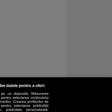
răm datele pentru a oferi:
 pe un dispozitiv. Măsurarea
r pentru selectarea conținutului
iciilor. Crearea profilurilor de
 pentru selectarea publicității
LIFESTYLE
SPECIAL
OPINII
u publicitate personalizată.