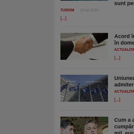
sunt pe
TURISM
25 iul 2024
[...]
Acord î
în dome
ACTUALIT
[...]
Uniunea
admiter
ACTUALIT
[...]
Cum a a
cumpăra
mil. eur