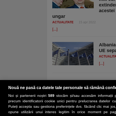
extinder
acestei
ungar
ACTUALITATE
15 apr 2022
[...]
Albania
UE sepa
ACTUALIT
[...]
Nouă ne pasă ca datele tale personale să rămână confi
Noi și partenerii noștri
589
stocăm și/sau accesăm informații pe
precum identificatorii cookie unici pentru prelucrarea datelor c
Puteți accepta sau gestiona preferințele dvs. făcând clic mai jos,
PRIMA PAGINĂ
ACTUALITATE
CO
opune utilizării unui interes legitim în orice moment pe pag