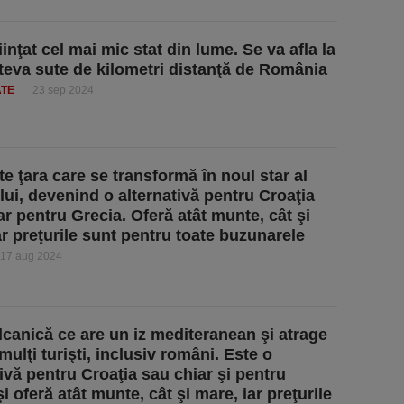
fiinţat cel mai mic stat din lume. Se va afla la
teva sute de kilometri distanţă de România
ATE
23 sep 2024
te ţara care se transformă în noul star al
lui, devenind o alternativă pentru Croaţia
ar pentru Grecia. Oferă atât munte, cât şi
ar preţurile sunt pentru toate buzunarele
17 aug 2024
lcanică ce are un iz mediteranean şi atrage
mulţi turişti, inclusiv români. Este o
tivă pentru Croaţia sau chiar şi pentru
i oferă atât munte, cât şi mare, iar preţurile