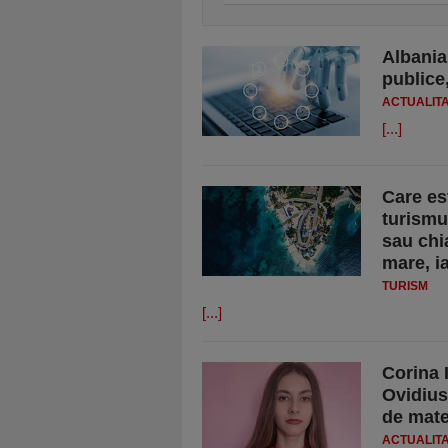
Albania
publice,
ACTUALIT
[...]
Care es
turismu
sau chi
mare, i
TURISM
[...]
Corina 
Ovidius
de mate
ACTUALIT