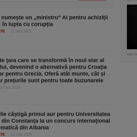
 numeşte un „ministru” AI pentru achiziţii
 în lupta cu corupţia
ATE
12 sep 2025
vezi c
te ţara care se transformă în noul star al
lui, devenind o alternativă pentru Croaţia
ar pentru Grecia. Oferă atât munte, cât şi
ar preţurile sunt pentru toate buzunarele
23 apr 2025
Ilie câştigă primul aur pentru Universitatea
 din Constanţa la un concurs internaţional
matică din Albania
ATE
12 mar 2025