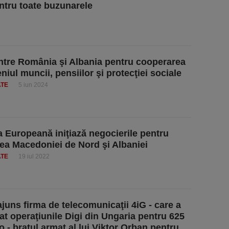
ntru toate buzunarele
ntre România şi Albania pentru cooperarea
niul muncii, pensiilor şi protecţiei sociale
ATE
5 iun 2024
 Europeană iniţiază negocierile pentru
ea Macedoniei de Nord şi Albaniei
ATE
19 iul 2022
juns firma de telecomunicaţii 4iG - care a
t operaţiunile Digi din Ungaria pentru 625
o - braţul armat al lui Viktor Orban pentru