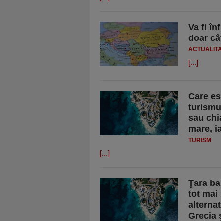
Va fi în
doar câ
ACTUALIT
[...]
Care es
turismu
sau chi
mare, i
TURISM
[...]
Ţara ba
tot mai 
alterna
Grecia ş