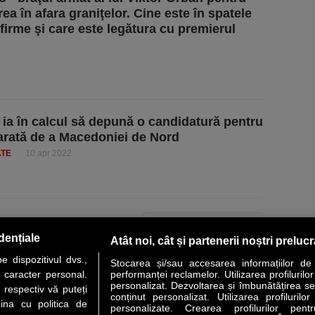
ea în afara graniţelor. Cine este în spatele
 firme şi care este legătura cu premierul
 ia în calcul să depună o candidatură pentru
rată de a Macedoniei de Nord
ATE
10 apr 2022
PAGINA URMĂTOARE »
dențiale
Atât noi, cât și partenerii noștri preluc
 dispozitivul dvs.,
Stocarea și/sau accesarea informațiilor de
u caracter personal.
performanței reclamelor. Utilizarea profilurilo
personalizat. Dezvoltarea și îmbunătățirea serv
 respectiv vă puteți
conținut personalizat. Utilizarea profilurilor
VER STORY
LIDERI
ANALIZE
HI-TECH
MEET THE CEO
ina cu politica de
personalizate. Crearea profilurilor pentr