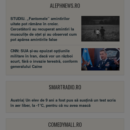
ALEPHNEWS.RO
STUDIU. „Fantomele” amintirilor
uitate pot rămâne în creier.
Cercetătorii au recuperat amintiri la
musculițe de oțet și au observat cum
pot apărea amintirile false
CNN: SUA şi-au epuizat opțiunile
militare în Iran, dacă vor un război
scurt, fără o invazie terestră, conform
generalului Caine
SMARTRADIO.RO
Austria| Un elev de 9 ani a fost pus să susţină un test scris
în aer liber, la -1°C, pentru că nu avea mască
COMEDYMALL.RO