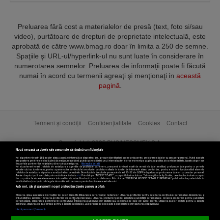
Preluarea fără cost a materialelor de presă (text, foto si/sau
video), purtătoare de drepturi de proprietate intelectuală, este
aprobată de către www.bmag.ro doar în limita a 250 de semne.
Spaţiile şi URL-ul/hyperlink-ul nu sunt luate în considerare în
numerotarea semnelor. Preluarea de informaţii poate fi făcută
numai în acord cu termenii agreaţi şi menţionaţi in
această
pagină
.
Termeni și condiții
Confidențialitate
Cookies
Contact
Copyright © 2025 BUSINESSMEX S.A.
Nouă ne pasă ca datele tale personale să rămână confidențiale
Noi și partenerii noștri
589
stocăm și/sau accesăm informații pe dispozitivul dvs., precum identificatorii cookie unici pentru prelucrarea datelor cu caracter personal. Puteți accepta
sau gestiona preferințele dvs. făcând clic mai jos, respectiv vă puteți opune utilizării unui interes legitim în orice moment pe pagina cu politica de confidențialitate. Aceste alegeri vor
fi raportate partenerilor noștri și nu vă vor afecta navigarea.
Mai multe detalii
Noi si partenerii nostri (retelele de socializare si agentiile de publicitate partenere, precum si furnizorii nostri de servicii de date analitice) prelucram date pentru a permite
website-ului sa functioneze, pentru a personaliza continutul si anunturile publicitare afisate in functie de interesele si/sau profilul dvs., pentru a va oferi functionalitati aferente
retelelor de socializare si pentru a analiza traficul pe website. Beneficiati de drepturile prevazute de art. 15-22 din GDPR in legatura cu prelucrarea datelor cu caracter personal.
Aceste drepturi pot fi exercitate prin modalitatea indicata
aici
. Prin click pe “ACCEPT TOATE”, acceptati folosirea tuturor Tehnologiilor de tip Cookie, care implica inclusiv acceptul
dvs. cu privire la stocarea/accesarea informatiilor de catre Vendor-ii cu care colaboram. Prin click pe “VREAU SA MODIFIC SETARILE INDIVIDUAL” puteti schimba preferintele in
mod individual, mai putin cele legate de cookie strict necesare pentru functionarea website-ului.
Atât noi, cât și partenerii noștri prelucrăm datele pentru a oferi:
Stocarea și/sau accesarea informațiilor de pe un dispozitiv. Măsurarea performanței reclamelor. Utilizarea profilurilor pentru selectarea conținutului personalizat. Dezvoltarea și
îmbunătățirea serviciilor. Crearea profilurilor de conținut personalizat. Utilizarea profilurilor pentru selectarea publicității personalizate. Crearea profilurilor pentru publicitate
personalizată. Măsurarea performanței conținutului. Înțelegerea publicului prin statistici sau combinații de date din surse diferite. Utilizarea datelor limitate pentru a selecta
Setări cookies
conținutul. Utilizarea de date limitate pentru a selecta publicitatea. Date precise de geolocație și identificarea prin scanarea dispozitivului.
Listă parteneri (furnizori)