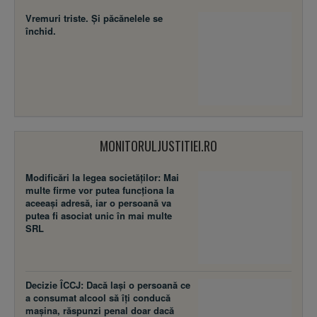
Vremuri triste. Şi păcănelele se
închid.
MONITORULJUSTITIEI.RO
Modificări la legea societăţilor: Mai
multe firme vor putea funcţiona la
aceeaşi adresă, iar o persoană va
putea fi asociat unic în mai multe
SRL
Decizie ÎCCJ: Dacă laşi o persoană ce
a consumat alcool să îţi conducă
maşina, răspunzi penal doar dacă