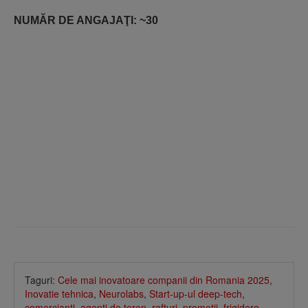
NUMĂR DE ANGAJAŢI: ~30
Taguri:
Cele mai inovatoare companii din Romania 2025
,
Inovatie tehnica
,
Neurolabs
,
Start-up-ul deep-tech
,
comercianti
,
agenti de teren
,
rafturi
,
promotii
,
frigidere