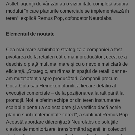
Astfel, agenţii de vânzări au o vizibilitate completă asupra
modului în care planurile comerciale se implementează în
teren“, explică Remus Pop, cofondator Neurolabs.
Elementul de noutate
Cea mai mare schimbare strategică a companiei a fost
pivotarea de la retaileri către marii producători, ceea ce a
deschis o piaţă mult mai mare şi cu o nevoie mai clară de
eficienţă. „Strategic, am rămas în spaţiul de retail, dar ne-
am mutat atenţia spre producători. Companii precum
Coca-Cola sau Heineken planifică fiecare detaliu al
execuţiei comerciale – de la poziţionarea la raft până la
promoţii. Noi le oferim echipelor din teren instrumente
scalabile pentru a colecta date şi a verifica dacă acele
planuri sunt implementate corect“, a subliniat Remus Pop.
Această abordare diferenţiază Neurolabs de soluţiile
clasice de monitorizare, transformând agenţii în colectori