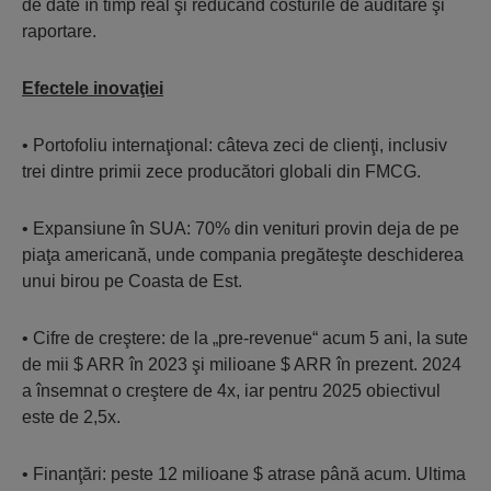
de date în timp real şi reducând costurile de auditare şi
raportare.
Efectele inovaţiei
• Portofoliu internaţional: câteva zeci de clienţi, inclusiv
trei dintre primii zece producători globali din FMCG.
• Expansiune în SUA: 70% din venituri provin deja de pe
piaţa americană, unde compania pregăteşte deschiderea
unui birou pe Coasta de Est.
• Cifre de creştere: de la „pre-revenue“ acum 5 ani, la sute
de mii $ ARR în 2023 şi milioane $ ARR în prezent. 2024
a însemnat o creştere de 4x, iar pentru 2025 obiectivul
este de 2,5x.
• Finanţări: peste 12 milioane $ atrase până acum. Ultima