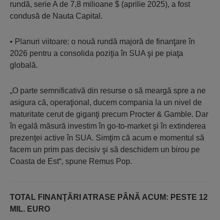
rundă, serie A de 7,8 milioane $ (aprilie 2025), a fost
condusă de Nauta Capital.
• Planuri viitoare: o nouă rundă majoră de finanţare în
2026 pentru a consolida poziţia în SUA şi pe piaţa
globală.
„O parte semnificativă din resurse o să meargă spre a ne
asigura că, operaţional, ducem compania la un nivel de
maturitate cerut de giganţi precum Procter & Gamble. Dar
în egală măsură investim în go-to-market şi în extinderea
prezenţei active în SUA. Simţim că acum e momentul să
facem un prim pas decisiv şi să deschidem un birou pe
Coasta de Est“, spune Remus Pop.
TOTAL FINANŢĂRI ATRASE PÂNĂ ACUM: PESTE 12
MIL. EURO