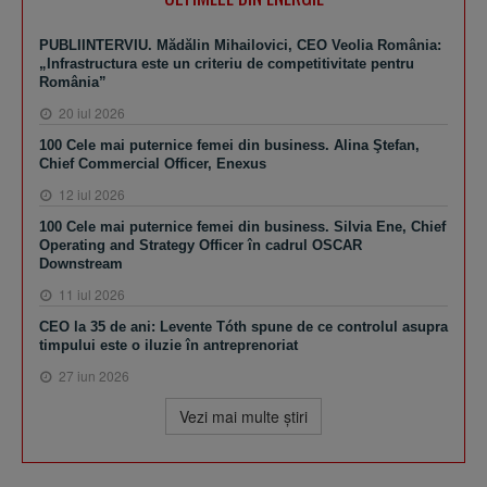
PUBLIINTERVIU. Mădălin Mihailovici, CEO Veolia România:
„Infrastructura este un criteriu de competitivitate pentru
România”
20 iul 2026
100 Cele mai puternice femei din business. Alina Ştefan,
Chief Commercial Officer, Enexus
12 iul 2026
100 Cele mai puternice femei din business. Silvia Ene, Chief
Operating and Strategy Officer în cadrul OSCAR
Downstream
11 iul 2026
CEO la 35 de ani: Levente Tóth spune de ce controlul asupra
timpului este o iluzie în antreprenoriat
27 iun 2026
Vezi mai multe ştiri