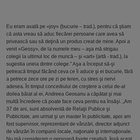
Eu eram axată pe «joy» (bucurie – trad.), pentru că ştiam
că asta vreau să aduc fiecărei persoane care avea să
privească sau să deţină un produs creat de mine. Apoi a
venit «Geosy», de la numele meu – aşa mă strigau
colegii la ultimul loc de muncă – şi «art» (artă - trad.), la
sugestia uneia dintre colege.” Aşa a început să-şi
petreacă timpul făcând ceva ce îi aduce şi ei bucurie, fără
a petrece zece ore pe zi pe teren, cu stres şi nervi
adesea. În timpul concediului de creştere a celui de-al
doilea băiat al ei, Andreea Geosanu a căpătat şi mai
multă încredere că poate face ceva pentru ea însăşi. „Am
37 de ani, sunt absolventă de Relaţii Publice şi
Publicitate, am urmat şi un master în publicitate, apoi am
fost supervisor, reprezentant de vânzări, director adjunct
de vânzări în companii locale, naţionale şi internaţionale.
Nu mă consideram o persoană foarte creativă, însă acest