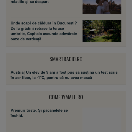
relațiile și se despart
Unde scapi de căldura în București?
De la grădini retrase la terase
umbrite, Capitala ascunde adevărate
oaze de verdeață
SMARTRADIO.RO
Austria| Un elev de 9 ani a fost pus să susţină un test scris
în aer liber, la -1°C, pentru că nu avea mască
COMEDYMALL.RO
Vremuri triste. Şi păcănelele se
închid.