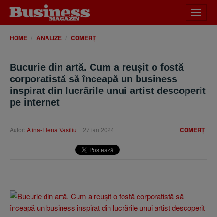
Desch
meniu
HOME
ANALIZE
COMERȚ
Bucurie din artă. Cum a reuşit o fostă
corporatistă să înceapă un business
inspirat din lucrările unui artist descoperit
pe internet
Autor:
Alina-Elena Vasiliu
27 ian 2024
COMERȚ