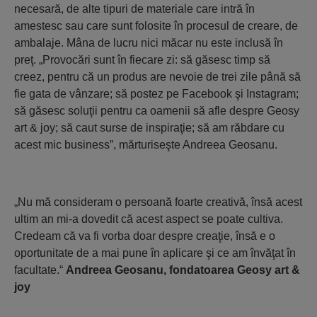
necesară, de alte tipuri de materiale care intră în
amestesc sau care sunt folosite în procesul de creare, de
ambalaje. Mâna de lucru nici măcar nu este inclusă în
preţ. „Provocări sunt în fiecare zi: să găsesc timp să
creez, pentru că un produs are nevoie de trei zile până să
fie gata de vânzare; să postez pe Facebook şi Instagram;
să găsesc soluţii pentru ca oamenii să afle despre Geosy
art & joy; să caut surse de inspiraţie; să am răbdare cu
acest mic business”, mărturiseşte Andreea Geosanu.
„Nu mă consideram o persoană foarte creativă, însă acest
ultim an mi-a dovedit că acest aspect se poate cultiva.
Credeam că va fi vorba doar despre creaţie, însă e o
oportunitate de a mai pune în aplicare şi ce am învăţat în
facultate.“
Andreea Geosanu,
fondatoarea Geosy art &
joy