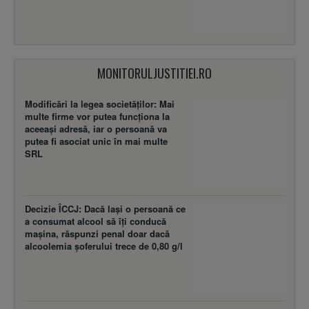
MONITORULJUSTITIEI.RO
Modificări la legea societăţilor: Mai
multe firme vor putea funcţiona la
aceeaşi adresă, iar o persoană va
putea fi asociat unic în mai multe
SRL
Decizie ÎCCJ: Dacă laşi o persoană ce
a consumat alcool să îţi conducă
maşina, răspunzi penal doar dacă
alcoolemia şoferului trece de 0,80 g/l