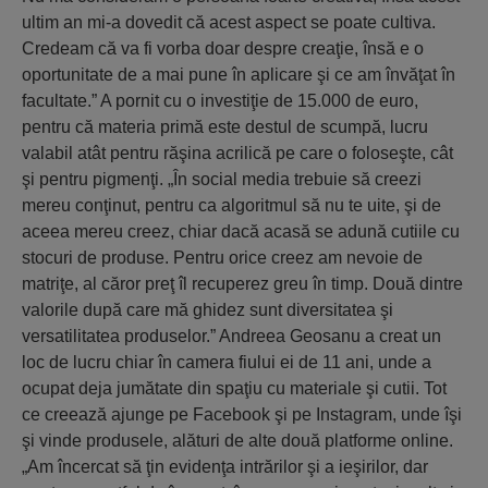
ultim an mi-a dovedit că acest aspect se poate cultiva.
Credeam că va fi vorba doar despre creaţie, însă e o
oportunitate de a mai pune în aplicare şi ce am învăţat în
facultate.” A pornit cu o investiţie de 15.000 de euro,
pentru că materia primă este destul de scumpă, lucru
valabil atât pentru răşina acrilică pe care o foloseşte, cât
şi pentru pigmenţi. „În social media trebuie să creezi
mereu conţinut, pentru ca algoritmul să nu te uite, şi de
aceea mereu creez, chiar dacă acasă se adună cutiile cu
stocuri de produse. Pentru orice creez am nevoie de
matriţe, al căror preţ îl recuperez greu în timp. Două dintre
valorile după care mă ghidez sunt diversitatea şi
versatilitatea produselor.” Andreea Geosanu a creat un
loc de lucru chiar în camera fiului ei de 11 ani, unde a
ocupat deja jumătate din spaţiu cu materiale şi cutii. Tot
ce creează ajunge pe Facebook şi pe Instagram, unde îşi
şi vinde produsele, alături de alte două platforme online.
„Am încercat să ţin evidenţa intrărilor şi a ieşirilor, dar