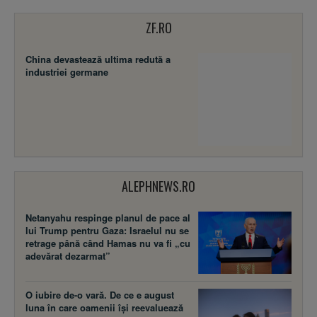
ZF.RO
China devastează ultima redută a
industriei germane
ALEPHNEWS.RO
Netanyahu respinge planul de pace al
lui Trump pentru Gaza: Israelul nu se
retrage până când Hamas nu va fi „cu
adevărat dezarmat”
O iubire de-o vară. De ce e august
luna în care oamenii își reevaluează