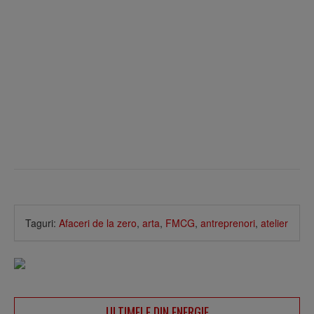
Taguri:
Afaceri de la zero
,
arta
,
FMCG
,
antreprenori
,
atelier
ULTIMELE DIN ENERGIE