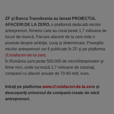
ZF şi Banca Transilvania au lansat PROIECTUL
AFACERI DE LA ZERO,
o platformă dedicată micilor
antreprenori, firmelor care au creat peste 1,7 milioane de
locuri de muncă. Fiecare afacere de la zero este o
poveste despre ambiţie, curaj şi determinare. Poveştile
micilor antreprenori vor fi publicate în
ZF
şi pe platforma
zf.ro/afaceri-de-la-zero
.
În România sunt peste 500.000 de microîntreprinderi şi
firme mici, unde lucrează 1,7 milioane de salariaţi,
companii cu afaceri anuale de 70-80 mld. euro.
Intraţi pe platforma
www.zf.ro/afaceri-de-la-zer
o
şi
descoperiţi universul de companii create de micii
antreprenori.