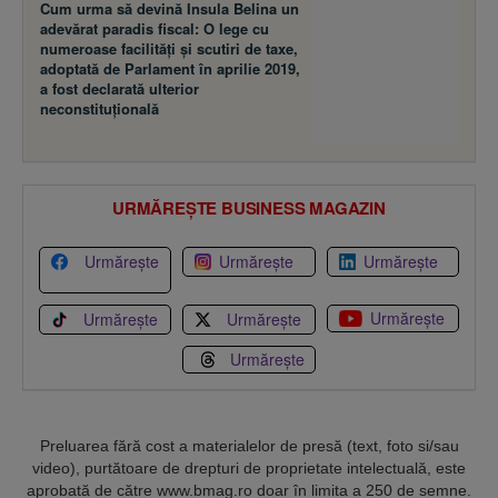
Cum urma să devină Insula Belina un
adevărat paradis fiscal: O lege cu
numeroase facilităţi şi scutiri de taxe,
adoptată de Parlament în aprilie 2019,
a fost declarată ulterior
neconstituţională
URMĂREȘTE BUSINESS MAGAZIN
Urmărește
Urmărește
Urmărește
Urmărește
Urmărește
Urmărește
Urmărește
Preluarea fără cost a materialelor de presă (text, foto si/sau
video), purtătoare de drepturi de proprietate intelectuală, este
aprobată de către www.bmag.ro doar în limita a 250 de semne.