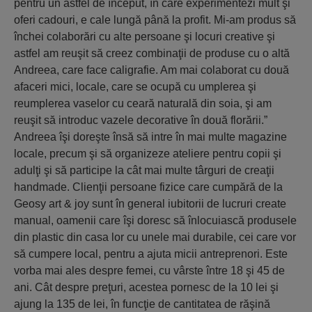
pentru un astfel de început, în care experimentezi mult şi
oferi cadouri, e cale lungă până la profit. Mi-am produs să
închei colaborări cu alte persoane şi locuri creative şi
astfel am reuşit să creez combinaţii de produse cu o altă
Andreea, care face caligrafie. Am mai colaborat cu două
afaceri mici, locale, care se ocupă cu umplerea şi
reumplerea vaselor cu ceară naturală din soia, şi am
reuşit să introduc vazele decorative în două florării.”
Andreea îşi doreşte însă să intre în mai multe magazine
locale, precum şi să organizeze ateliere pentru copii şi
adulţi şi să participe la cât mai multe târguri de creaţii
handmade. Clienţii persoane fizice care cumpără de la
Geosy art & joy sunt în general iubitorii de lucruri create
manual, oamenii care îşi doresc să înlocuiască produsele
din plastic din casa lor cu unele mai durabile, cei care vor
să cumpere local, pentru a ajuta micii antreprenori. Este
vorba mai ales despre femei, cu vârste între 18 şi 45 de
ani. Cât despre preţuri, acestea pornesc de la 10 lei şi
ajung la 135 de lei, în funcţie de cantitatea de răşină