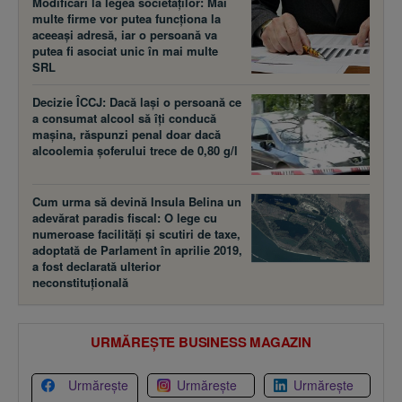
Modificări la legea societăţilor: Mai
multe firme vor putea funcţiona la
aceeaşi adresă, iar o persoană va
putea fi asociat unic în mai multe
SRL
Decizie ÎCCJ: Dacă laşi o persoană ce
a consumat alcool să îţi conducă
maşina, răspunzi penal doar dacă
alcoolemia şoferului trece de 0,80 g/l
Cum urma să devină Insula Belina un
adevărat paradis fiscal: O lege cu
numeroase facilităţi şi scutiri de taxe,
adoptată de Parlament în aprilie 2019,
a fost declarată ulterior
neconstituţională
URMĂREȘTE BUSINESS MAGAZIN
Urmărește
Urmărește
Urmărește