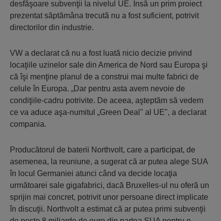
desfăşoare subvenţii la nivelul UE. Însă un prim proiect
prezentat săptămâna trecută nu a fost suficient, potrivit
directorilor din industrie.
VW a declarat că nu a fost luată nicio decizie privind
locaţiile uzinelor sale din America de Nord sau Europa şi
că îşi menţine planul de a construi mai multe fabrici de
celule în Europa. „Dar pentru asta avem nevoie de
condiţiile-cadru potrivite. De aceea, aşteptăm să vedem
ce va aduce aşa-numitul „Green Deal" al UE", a declarat
compania.
Producătorul de baterii Northvolt, care a participat, de
asemenea, la reuniune, a sugerat că ar putea alege SUA
în locul Germaniei atunci când va decide locaţia
următoarei sale gigafabrici, dacă Bruxelles-ul nu oferă un
sprijin mai concret, potrivit unor persoane direct implicate
în discuţii. Northvolt a estimat că ar putea primi subvenţii
de peste 8 miliarde de euro din partea SUA pentru o