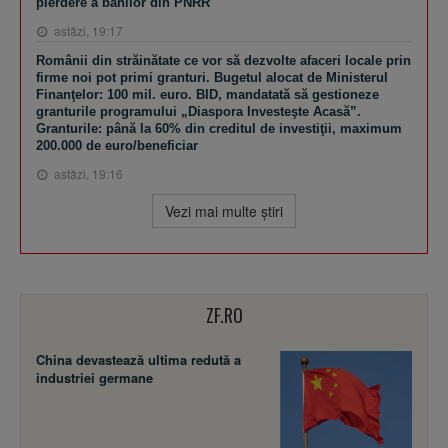
pierdere a banilor din PNRR
astăzi, 19:17
Românii din străinătate ce vor să dezvolte afaceri locale prin
firme noi pot primi granturi. Bugetul alocat de Ministerul
Finanţelor: 100 mil. euro. BID, mandatată să gestioneze
granturile programului „Diaspora Investeşte Acasă”.
Granturile: până la 60% din creditul de investiţii, maximum
200.000 de euro/beneficiar
astăzi, 19:16
Vezi mai multe ştiri
ZF.RO
China devastează ultima redută a
industriei germane