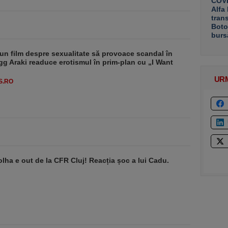
COVE
Alfa
tran
Boto
burs
un film despre sexualitate să provoace scandal în
g Araki readuce erotismul în prim-plan cu „I Want
UR
S.RO
lha e out de la CFR Cluj! Reacția șoc a lui Cadu.