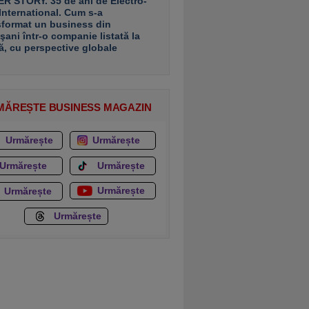
R STORY. 35 de ani de Electro-
 International. Cum s-a
sformat un business din
şani într-o companie listată la
ă, cu perspective globale
MĂREȘTE BUSINESS MAGAZIN
Urmărește
Urmărește
Urmărește
Urmărește
Urmărește
Urmărește
Urmărește