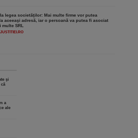
 la legea societăţilor: Mai multe firme vor putea
la aceeaşi adresă, iar o persoană va putea fi asociat
i multe SRL
USTITIEI.RO
te şi
 că
um a
ce ale