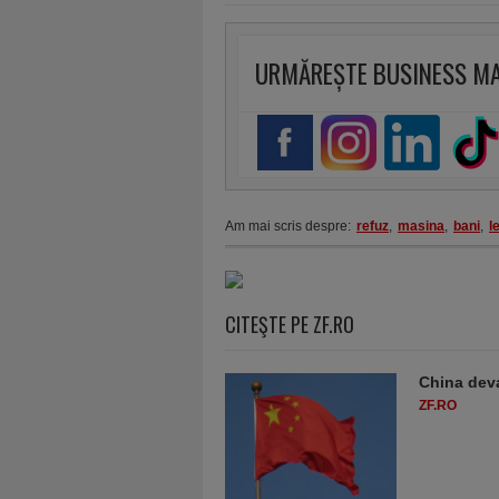
URMĂREȘTE BUSINESS M
Am mai scris despre:
refuz
,
masina
,
bani
,
l
CITEŞTE PE ZF.RO
China deva
ZF.RO