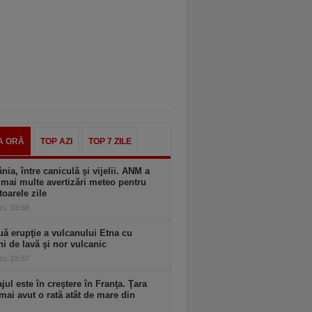
A ORĂ
TOP AZI
TOP 7 ZILE
ia, între caniculă şi vijelii. ANM a
mai multe avertizări meteo pentru
oarele zile
zi, 10:58
ă erupţie a vulcanului Etna cu
ni de lavă şi nor vulcanic
zi, 10:57
ul este în creştere în Franţa. Ţara
mai avut o rată atât de mare din