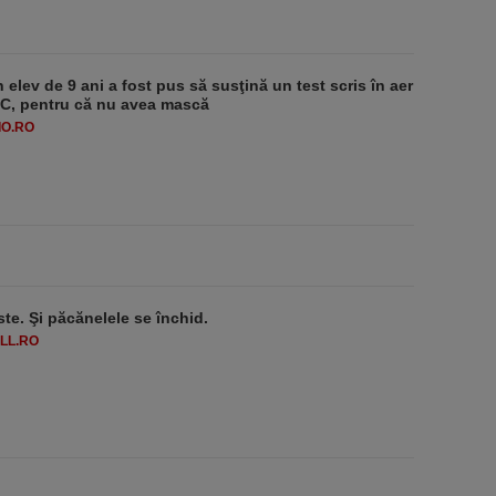
 elev de 9 ani a fost pus să susţină un test scris în aer
-1°C, pentru că nu avea mască
O.RO
ste. Şi păcănelele se închid.
LL.RO