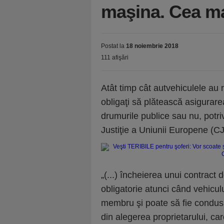
maşina. Cea ma
Postat la
18 noiembrie 2018
111 afişări
Atât timp cât autvehiculele au 
obligaţi să plătească asigura
drumurile publice sau nu, potrivi
Justiţie a Uniunii Europene (C
„(...) încheierea unui contract
obligatorie atunci când vehiculu
membru şi poate să fie condus, 
din alegerea proprietarului, ca