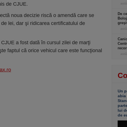
mis de CJUE.
astă
De ce
spectă noua decizie riscă o amendă care se
Boloj
e lei, dar şi ridicarea certificatului de
greşi
astă
Canic
 CJUE a fost dată în cursul zilei de marţi
Centr
recor
şte faptul că orice vehicul care este funcţional
astă
ax.ro
Co
Un p
abia
Stan
part
lui d
de e