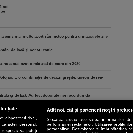
ă noi
 pe
M a emis mai multe avertizări meteo pentru următoarele zile
ntâni de lavă şi nor vulcanic
ra nu a mai avut o rată atât de mare din 2020
lojan: E o combinaţie de decizii greşite, uneori de rea-
rală şi de Est. Au fost doborâte noi recorduri de
dențiale
Atât noi, cât și partenerii noștri preluc
 dispozitivul dvs.,
Stocarea și/sau accesarea informațiilor de
u caracter personal.
performanței reclamelor. Utilizarea profilurilo
personalizat. Dezvoltarea și îmbunătățirea serv
 respectiv vă puteți