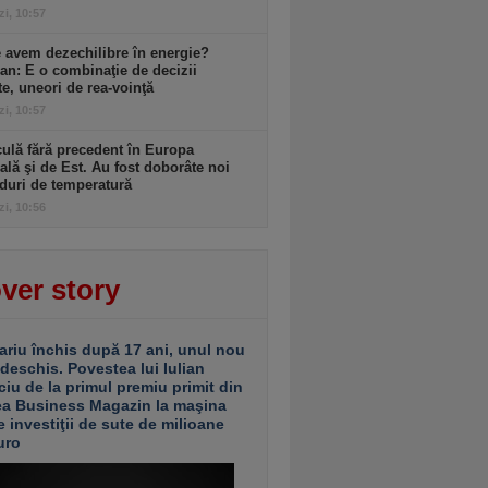
zi, 10:57
 avem dezechilibre în energie?
an: E o combinaţie de decizii
te, uneori de rea-voinţă
zi, 10:57
ulă fără precedent în Europa
ală şi de Est. Au fost doborâte noi
duri de temperatură
zi, 10:56
ver story
ariu închis după 17 ani, unul nou
 deschis. Povestea lui Iulian
ciu de la primul premiu primit din
ea Business Magazin la maşina
e investiţii de sute de milioane
uro