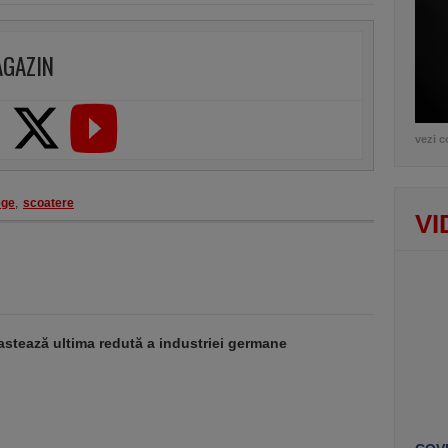
AGAZIN
vezi c
ege
,
scoatere
VI
stează ultima redută a industriei germane