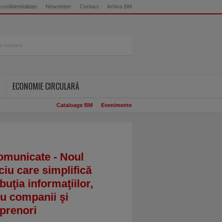
 confidentialitate
Newsletter
Contact
Arhiva BM
ECONOMIE CIRCULARĂ
Cataloage BM
Evenimente
omunicate - Noul
ciu care simplifică
ibuţia informaţiilor,
u companii şi
prenori