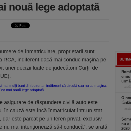
i nouă lege adoptată
numere de înmatriculare, proprietarii sunt
rea RCA, indiferent dacă mai conduc maşina pe
ULTIM
t unei decizii luate de judecătorii Curţii de
Român
JUE).
emis 
următ
astă
O nou
 de asigurare de răspundere civilă auto este
fântâ
astă
l în cauză este încă înmatriculat într-un stat
dar este parcat pe un teren privat, exclusiv
Şomaj
nu a 
re nu mai intenţionează să-l conducă”, se arată
2020