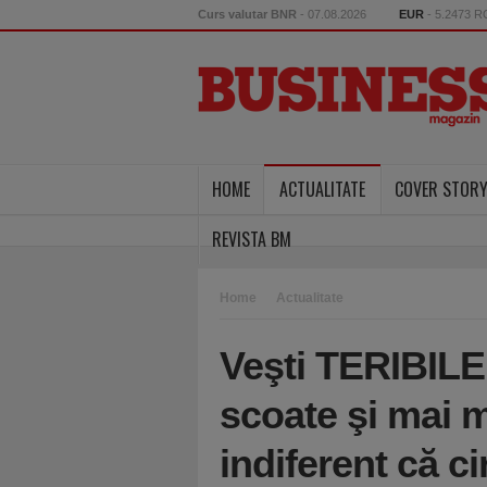
Curs valutar BNR
- 07.08.2026
EUR
- 5.2473 
HOME
ACTUALITATE
COVER STOR
REVISTA BM
Home
Actualitate
Veşti TERIBILE 
scoate şi mai m
indiferent că c