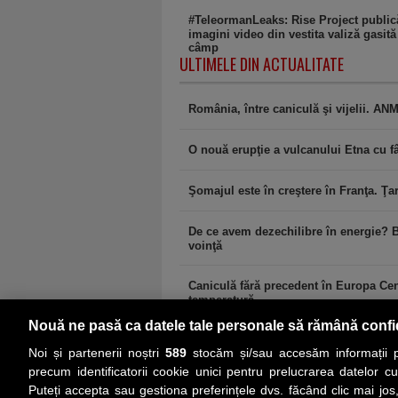
#TeleormanLeaks: Rise Project public
imagini video din vestita valiză gasită
câmp
ULTIMELE DIN ACTUALITATE
România, între caniculă şi vijelii. AN
O nouă erupţie a vulcanului Etna cu fâ
Şomajul este în creştere în Franţa. Ţa
De ce avem dezechilibre în energie? Bo
voinţă
Caniculă fără precedent în Europa Cent
temperatură
Nouă ne pasă ca datele tale personale să rămână confi
Noi și partenerii noștri
589
stocăm și/sau accesăm informații pe
precum identificatorii cookie unici pentru prelucrarea datelor c
Puteți accepta sau gestiona preferințele dvs. făcând clic mai jos,