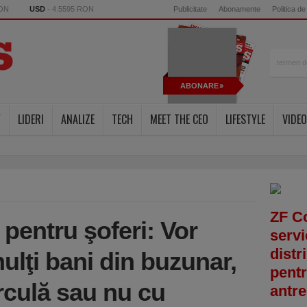
RON
USD
- 4.5595 RON
Publicitate
Abonamente
Politica de
ABONARE
Y
LIDERI
ANALIZE
TECH
MEET THE CEO
LIFESTYLE
VIDEO
ZF C
pentru şoferi: Vor
servi
distr
ulţi bani din buzunar,
pentr
irculă sau nu cu
antre