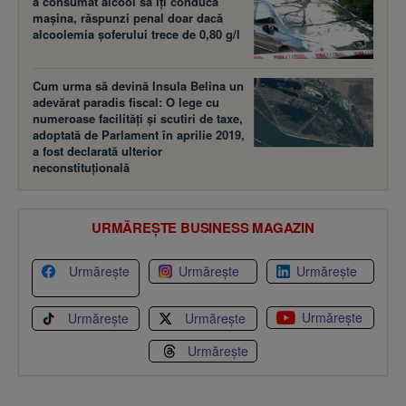
a consumat alcool să îţi conducă
maşina, răspunzi penal doar dacă
alcoolemia şoferului trece de 0,80 g/l
Cum urma să devină Insula Belina un
adevărat paradis fiscal: O lege cu
numeroase facilităţi şi scutiri de taxe,
adoptată de Parlament în aprilie 2019,
a fost declarată ulterior
neconstituţională
URMĂREȘTE BUSINESS MAGAZIN
Urmărește
Urmărește
Urmărește
Urmărește
Urmărește
Urmărește
Urmărește