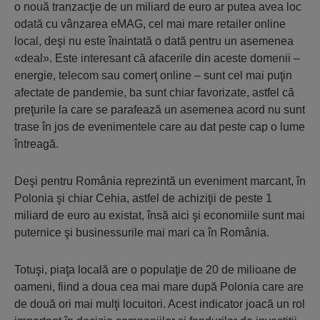
o nouă tranzacţie de un miliard de euro ar putea avea loc
odată cu vânzarea eMAG, cel mai mare retailer online
local, deşi nu este înaintată o dată pentru un asemenea
«deal». Este interesant că afacerile din aceste domenii –
energie, telecom sau comerţ online – sunt cel mai puţin
afectate de pandemie, ba sunt chiar favorizate, astfel că
preţurile la care se parafează un asemenea acord nu sunt
trase în jos de evenimentele care au dat peste cap o lume
întreagă.
Deşi pentru România reprezintă un eveniment marcant, în
Polonia şi chiar Cehia, astfel de achiziţii de peste 1
miliard de euro au existat, însă aici şi economiile sunt mai
puternice şi businessurile mai mari ca în România.
Totuşi, piaţa locală are o populaţie de 20 de milioane de
oameni, fiind a doua cea mai mare după Polonia care are
de două ori mai mulţi locuitori. Acest indicator joacă un rol