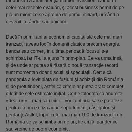
rândul său a atras atenţia marilor investitori. Conform
celor mai recente evaluări, şi acest business pornit de pe
plaiuri mioritice se apropia de primul miliard, urmând a
devenit la rândul său unicorn.
Dacă în primii ani ai economiei capitaliste cele mai mari
tranzacţii aveau loc în domenii clasice precum energie,
bancar sau comerţ, în ultima perioadă focusul s-a
schimbat, iar IT-ul a ajuns în prim-plan. Ce va urma însă
şi de unde ar putea să răsară o nouă tranzacţie record
sunt momentan doar discuţii şi speculaţii. Cert e că
pandemia a lovit piaţa de fuziuni şi achiziţii din România
şi de pretutindeni, astfel că cifrele ar putea arăta complet
diferit de cele estimate iniţial. Cert e totodată că anumite
«deal-uri» – mari sau mici – vor continua să se parafeze
pentru că orice criză aduce oportunităţi, câştigători şi
perdanţi. Astfel, topul celor mai mari 100 de tranzacţii din
România se va schimba an de an, fie criză, pandemie
sau vreme de boom economic.