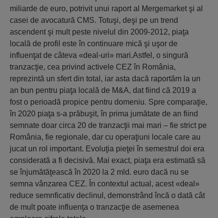
miliarde de euro, potrivit unui raport al Mergemarket şi al
casei de avocatură CMS. Totuşi, deşi pe un trend
ascendent şi mult peste nivelul din 2009-2012, piaţa
locală de profil este în continuare mică şi uşor de
influenţat de câteva «deal-uri» mari.Astfel, o singură
tranzacţie, cea privind activele CEZ în România,
reprezintă un sfert din total, iar asta dacă raportăm la un
an bun pentru piaţa locală de M&A, dat fiind că 2019 a
fost o perioadă propice pentru domeniu. Spre comparaţie,
în 2020 piaţa s-a prăbuşit, în prima jumătate de an fiind
semnate doar circa 20 de tranzacţii mai mari – fie strict pe
România, fie regionale, dar cu operaţiuni locale care au
jucat un rol important. Evoluţia pieţei în semestrul doi era
considerată a fi decisivă. Mai exact, piaţa era estimată să
se înjumătăţească în 2020 la 2 mld. euro dacă nu se
semna vânzarea CEZ. În contextul actual, acest «deal»
reduce semnficativ declinul, demonstrând încă o dată cât
de mult poate influenţa o tranzacţie de asemenea