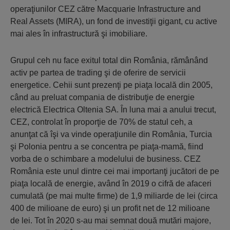
operaţiunilor CEZ către Macquarie Infrastructure and
Real Assets (MIRA), un fond de investiţii gigant, cu active
mai ales în infrastructură şi imobiliare.
Grupul ceh nu face exitul total din România, rămânând
activ pe partea de trading şi de oferire de servicii
energetice. Cehii sunt prezenţi pe piaţa locală din 2005,
când au preluat compania de distribuţie de energie
electrică Electrica Oltenia SA. În luna mai a anului trecut,
CEZ, controlat în proporţie de 70% de statul ceh, a
anunţat că îşi va vinde operaţiunile din România, Turcia
şi Polonia pentru a se concentra pe piaţa-mamă, fiind
vorba de o schimbare a modelului de business. CEZ
România este unul dintre cei mai importanţi jucători de pe
piaţa locală de energie, având în 2019 o cifră de afaceri
cumulată (pe mai multe firme) de 1,9 miliarde de lei (circa
400 de milioane de euro) şi un profit net de 12 milioane
de lei. Tot în 2020 s-au mai semnat două mutări majore,