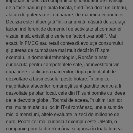
important în decizia companiilor şi fondurilor de investiţii
de a face pariuri pe piaţa locală, fiind însă doar un criteriu,
alături de puterea de cumpărare, de mărimea economiei.
Decizia este influenţată într-o anumită măsură de aceiaşi
factori indiferent de domeniul de activitate al companiei
vizate, însă, există şi o serie de factori „variabili”. Mai
exact, în FMCG sau retail contează evoluţia consumului
şi puterea de cumpărare mai mult decât în IT spre
exemplu. În domeniul tehnologiei, România este
cunoscută pentru competenţele sale, iar investitorii vin
după idee, calificarea oamenilor, după potenţialul de
dezvoltare a businessului peste hotare. În timp ce
majoritatea afacerilor româneşti sunt gândite pentru a fi
dezvoltate pe plan local, cele din IT sunt pornite cu ideea
de le dezvolta global. Tocmai de aceea, în ultimii ani tot
mai multe mutări au loc în IT-ul românesc, unele sunt de
mici dimensiuni, altele evaluate la zeci de milioane de
euro. Poate cel mai cunoscut exemplu este UiPath, o
companie pornită din România şi ajunsă în toată lumea.