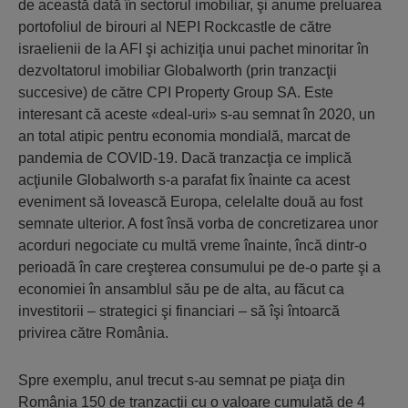
de această dată în sectorul imobiliar, şi anume preluarea
portofoliul de birouri al NEPI Rockcastle de către
israelienii de la AFI şi achiziţia unui pachet minoritar în
dezvoltatorul imobiliar Globalworth (prin tranzacţii
succesive) de către CPI Property Group SA. Este
interesant că aceste «deal-uri» s-au semnat în 2020, un
an total atipic pentru economia mondială, marcat de
pandemia de COVID-19. Dacă tranzacţia ce implică
acţiunile Globalworth s-a parafat fix înainte ca acest
eveniment să lovească Europa, celelalte două au fost
semnate ulterior. A fost însă vorba de concretizarea unor
acorduri negociate cu multă vreme înainte, încă dintr-o
perioadă în care creşterea consumului pe de-o parte şi a
economiei în ansamblul său pe de alta, au făcut ca
investitorii – strategici şi financiari – să îşi întoarcă
privirea către România.
Spre exemplu, anul trecut s-au semnat pe piaţa din
România 150 de tranzacţii cu o valoare cumulată de 4