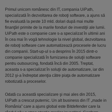
Primul unicorn românesc din IT, compania UiPath,
specializată în dezvoltarea de roboţi software, a ajuns să
fie evaluată la peste 10 mld. dolari după mai multe
finanţări primite de la marile fonduri de investiţii ale lumii.
UiPath este o companie care s-a specializat în ultimii ani
în cea mai în vogă tehnologie la nivel global, dezvoltarea
de roboţi software care automatizează procesele de lucru
din companii. Start-up-ul s-a desprins în 2015 dintr-o
companie specializată în furnizarea de soluţii software
pentru outsourcing, fondată încă din 2005. Treptat,
aceasta s-a specializat în soluţii de automatizare, iar din
2012 şi-a îndreptat atenţia către piaţa de automatizare
robotizată a proceselor.
Odată cu această specializare şi mai ales din 2015,
UiPath a crescut puternic. Un alt business din IT „made in
România” care a ajuns global este Bitdefender care la