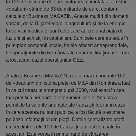
la 125 de milioane de euro, valoarea cumulată a acestor
«deal-uri» sărind de 33 de miliarde de euro, conform
calculelor Business MAGAZIN. Aceste mutări din domenii
variate, de la IT şi telecom la agricultură şi de la energie
la servicii medicale, sunt cele care au creionat piaţa de
fuziuni şi achiziţii în capitalism. Sunt cele care au adus în
prim-plan companii locale, fie ele afaceri antreprenoriale,
fie operaţiunile din România ale unor multinaţionale, cum
a fost acum cazul operaţiunilor CEZ.
Analiza Business MAGAZIN a celor mai importante 100
de «deal-uri» din istoria pieţei de M&A din România a luat
în calcul mutările anunţate după 2000, mai exact în cea
mai prolifică perioadă a economiei locale. Analiza a
pornit de la valorile anunţate ale tranzacţiilor, iar în cazul
în care acestea nu sunt publice, a fost făcută o estimare
pe baza informaţiilor din piaţă. Datele centralizate arată
că trei dintre cele 100 de tranzacţii au fost semnate în
acest an. Este vorba în primul rând de vânzarea