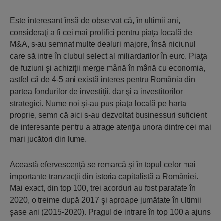
Este interesant însă de observat că, în ultimii ani,
consideraţi a fi cei mai prolifici pentru piaţa locală de
M&A, s-au semnat multe dealuri majore, însă niciunul
care să intre în clubul select al miliardarilor în euro. Piaţa
de fuziuni şi achiziţii merge mână în mână cu economia,
astfel că de 4-5 ani există interes pentru România din
partea fondurilor de investiţii, dar şi a investitorilor
strategici. Nume noi şi-au pus piaţa locală pe harta
proprie, semn că aici s-au dezvoltat businessuri suficient
de interesante pentru a atrage atenţia unora dintre cei mai
mari jucători din lume.
Această efervescenţă se remarcă şi în topul celor mai
importante tranzacţii din istoria capitalistă a României.
Mai exact, din top 100, trei acorduri au fost parafate în
2020, o treime după 2017 şi aproape jumătate în ultimii
şase ani (2015-2020). Pragul de intrare în top 100 a ajuns