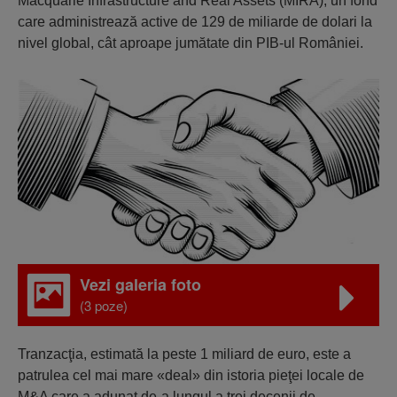
Macquarie Infrastructure and Real Assets (MIRA), un fond
care administrează active de 129 de miliarde de dolari la
nivel global, cât aproape jumătate din PIB-ul României.
Vezi galeria foto
(3 poze)
Tranzacţia, estimată la peste 1 miliard de euro, este a
patrulea cel mai mare «deal» din istoria pieţei locale de
M&A care a adunat de-a lungul a trei decenii de