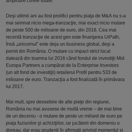
amploare cifrele totale.
Deşi ultimii ani au fost prolifici pentru piaţa de M&A nu s-a
mai semnat nicio mega-tranzacţie, mai exact nicio mutare
de peste 500 de milioane de euro, din 2016. Cea mai
recentă tranzacţie de acest gen este finanţarea UiPath,
însă „unicornul” este deja un business global, deşi a
pornit din România. O mutare cu impact strict local
datează din toamna lui 2016 când fondul de investiţii Mid
Europa Partners a cumpărat de la Enterprise Investors
(un alt fond de investiţii) retailerul Profil pentru 533 de
milioane de euro. Tranzacţia a fost finalizată în primăvara
lui 2017.
Mai mult, spre deosebire de alte pieţe din regiune,
România nu mai avusese de multă vreme – de mai bine
de un deceniu - o mutare de peste un miliard de euro pe
piaţa fuziunilor şi achiziţiilor, iar jucătorii din domeniu o
doreau, dar erau prudenţi în afirmaţii privind momentul şi