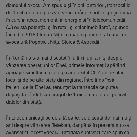
domeniul exact. „Am spus-o şi în anii anteriori, tranzacţiile
de 1 miliard euro plus vor veni curând, sunt cel puţin două
în curs în acest moment, în energie şi în telecomunicaţii.
(...) există potenţial şi în retail şi chiar imobiliare”, spunea
încă din 2018 Florian Niţu, managing partner al casei de
avocatură Popovici, Niţu, Stoica & Asociaţii.
În România s-a mai discutat în ultimii doi ani şi despre
vânzarea operaţiunilor Enel, primele informaţii apărând
aproape simultan cu cele privind exitul CEZ de pe plan
local şi de pe alte pieţe din regiune. Între timp însă,
italienii de la Enel au renunţat la tranzacţia ce putea
depăşi la rândul său pragul de 1 miliard de euro, potrivit
datelor din piaţă.
În telecomunicaţii pe de altă parte, se discută de mai mulţi
ani despre vânzarea Telekom, dar până în prezent nu s-a
avansat cu acest «deal». Totodată sunt voci care spun că