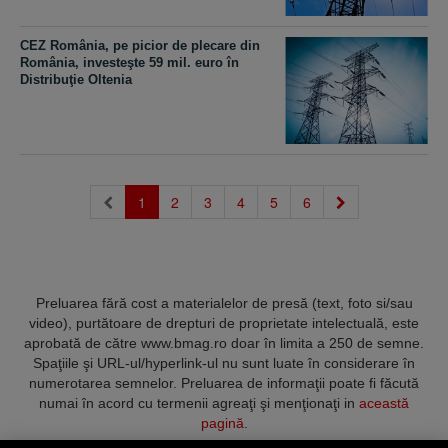
CEZ România, pe picior de plecare din
România, investeşte 59 mil. euro în
Distribuţie Oltenia
(current)
1
2
3
4
5
6
Preluarea fără cost a materialelor de presă (text, foto si/sau
video), purtătoare de drepturi de proprietate intelectuală, este
aprobată de către www.bmag.ro doar în limita a 250 de semne.
Spaţiile şi URL-ul/hyperlink-ul nu sunt luate în considerare în
numerotarea semnelor. Preluarea de informaţii poate fi făcută
numai în acord cu termenii agreaţi şi menţionaţi in
această
pagină
.