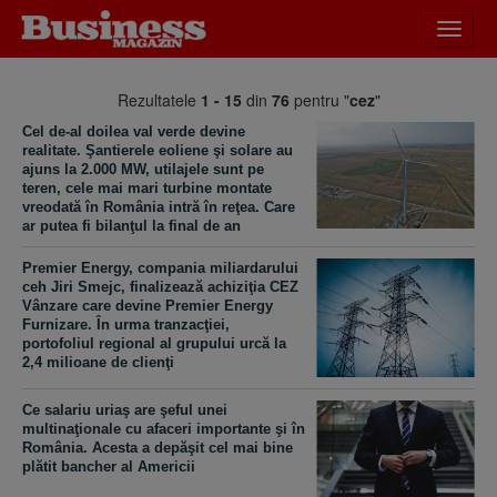
Desch
meniu
Rezultatele
1 - 15
din
76
pentru "
cez
"
Cel de-al doilea val verde devine
realitate. Şantierele eoliene şi solare au
ajuns la 2.000 MW, utilajele sunt pe
teren, cele mai mari turbine montate
vreodată în România intră în reţea. Care
ar putea fi bilanţul la final de an
Premier Energy, compania miliardarului
ceh Jiri Smejc, finalizează achiziţia CEZ
Vânzare care devine Premier Energy
Furnizare. În urma tranzacţiei,
portofoliul regional al grupului urcă la
2,4 milioane de clienţi
Ce salariu uriaş are şeful unei
multinaţionale cu afaceri importante şi în
România. Acesta a depăşit cel mai bine
plătit bancher al Americii