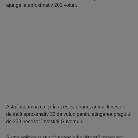
ajunge la aproximativ 201 voturi.
Asta înseamnă că, şi în acest scenariu, ar mai fi nevoie
de încă aproximativ 32 de voturi pentru atingerea pragului
de 233 necesar învestirii Guvernului.
Surse politice susţin că negocierile vizează atragerea