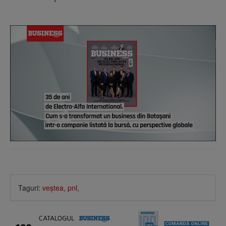
Taguri:
veştea
,
pnl
,