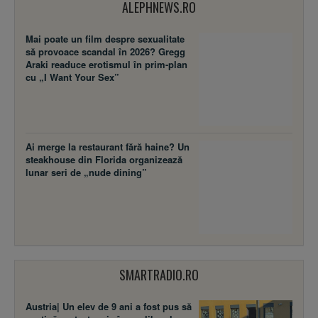
ALEPHNEWS.RO
Mai poate un film despre sexualitate
să provoace scandal în 2026? Gregg
Araki readuce erotismul în prim-plan
cu „I Want Your Sex”
Ai merge la restaurant fără haine? Un
steakhouse din Florida organizează
lunar seri de „nude dining”
SMARTRADIO.RO
Austria| Un elev de 9 ani a fost pus să