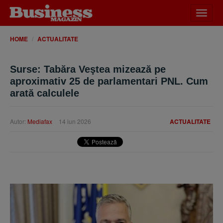
Desch
meniu
HOME
ACTUALITATE
Surse: Tabăra Veştea mizează pe
aproximativ 25 de parlamentari PNL. Cum
arată calculele
Autor:
Mediafax
14 iun 2026
ACTUALITATE