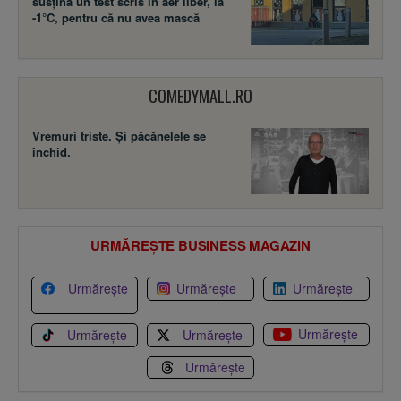
susţină un test scris în aer liber, la
-1°C, pentru că nu avea mască
COMEDYMALL.RO
Vremuri triste. Şi păcănelele se
închid.
URMĂREȘTE BUSINESS MAGAZIN
Urmărește
Urmărește
Urmărește
Urmărește
Urmărește
Urmărește
Urmărește