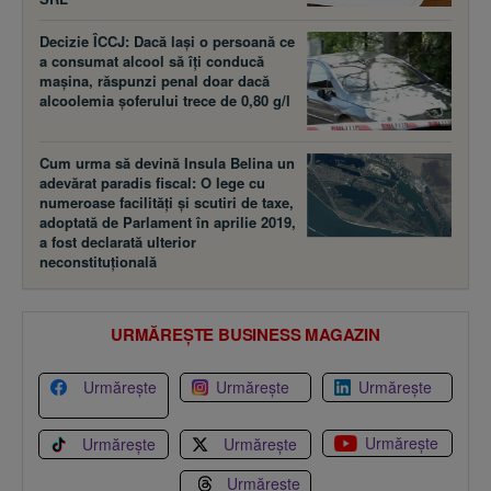
Decizie ÎCCJ: Dacă laşi o persoană ce
a consumat alcool să îţi conducă
maşina, răspunzi penal doar dacă
alcoolemia şoferului trece de 0,80 g/l
Cum urma să devină Insula Belina un
adevărat paradis fiscal: O lege cu
numeroase facilităţi şi scutiri de taxe,
adoptată de Parlament în aprilie 2019,
a fost declarată ulterior
neconstituţională
URMĂREȘTE BUSINESS MAGAZIN
Urmărește
Urmărește
Urmărește
Urmărește
Urmărește
Urmărește
Urmărește