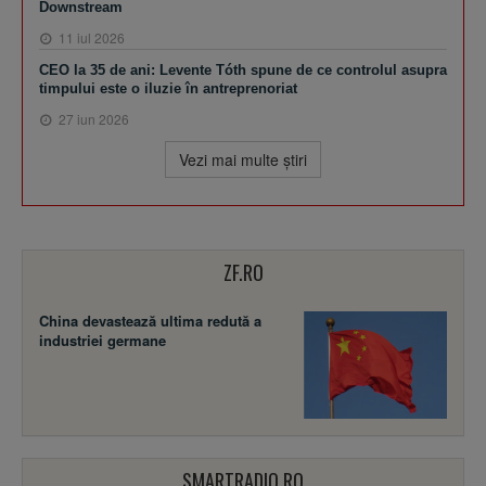
Downstream
11 iul 2026
CEO la 35 de ani: Levente Tóth spune de ce controlul asupra
timpului este o iluzie în antreprenoriat
27 iun 2026
Vezi mai multe ştiri
ZF.RO
China devastează ultima redută a
industriei germane
SMARTRADIO.RO