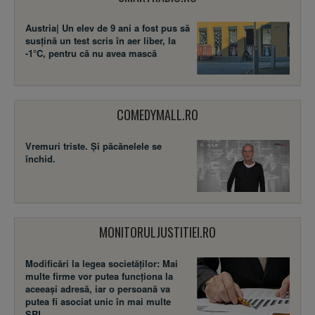
Austria| Un elev de 9 ani a fost pus să
susţină un test scris în aer liber, la
-1°C, pentru că nu avea mască
COMEDYMALL.RO
Vremuri triste. Şi păcănelele se
închid.
MONITORULJUSTITIEI.RO
Modificări la legea societăţilor: Mai
multe firme vor putea funcţiona la
aceeaşi adresă, iar o persoană va
putea fi asociat unic în mai multe
SRL