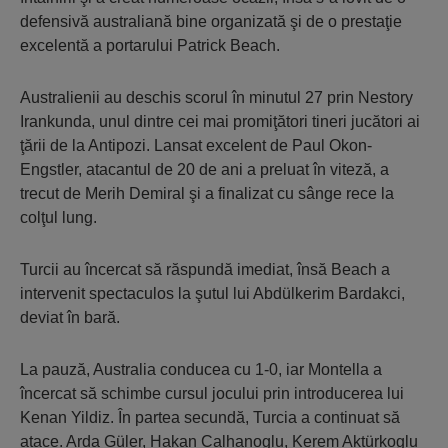
defensivă australiană bine organizată şi de o prestaţie
excelentă a portarului Patrick Beach.
Australienii au deschis scorul în minutul 27 prin Nestory
Irankunda, unul dintre cei mai promiţători tineri jucători ai
ţării de la Antipozi. Lansat excelent de Paul Okon-
Engstler, atacantul de 20 de ani a preluat în viteză, a
trecut de Merih Demiral şi a finalizat cu sânge rece la
colţul lung.
Turcii au încercat să răspundă imediat, însă Beach a
intervenit spectaculos la şutul lui Abdülkerim Bardakci,
deviat în bară.
La pauză, Australia conducea cu 1-0, iar Montella a
încercat să schimbe cursul jocului prin introducerea lui
Kenan Yildiz. În partea secundă, Turcia a continuat să
atace. Arda Güler, Hakan Calhanoglu, Kerem Aktürkoglu