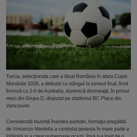
Turcia, selecţionata care a lăsat România în afara Cupei
Mondiale 2026, a debutat cu stângul la turneul final, fiind
învinsă cu 2-0 de Australia, duminică dimineaţă, în primul
meci din Grupa D, disputat pe stadionul BC Place din
Vancouver.
Considerată favorită înaintea partidei, formaţia pregătită
de Vincenzo Montella a controlat posesia în mare parte a
întâlnirii şi a creat numeroase ocazii, însă s-a lovit de o