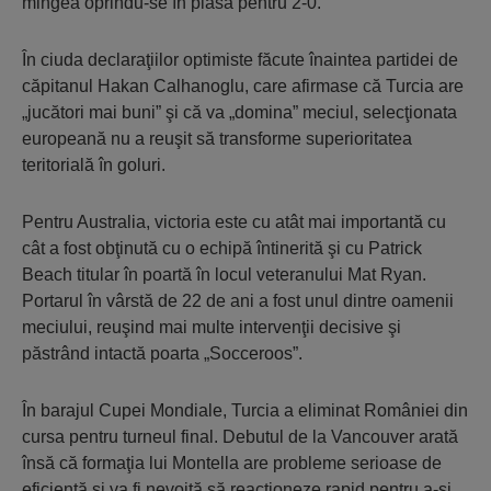
mingea oprindu-se în plasă pentru 2-0.
În ciuda declaraţiilor optimiste făcute înaintea partidei de
căpitanul Hakan Calhanoglu, care afirmase că Turcia are
„jucători mai buni” şi că va „domina” meciul, selecţionata
europeană nu a reuşit să transforme superioritatea
teritorială în goluri.
Pentru Australia, victoria este cu atât mai importantă cu
cât a fost obţinută cu o echipă întinerită şi cu Patrick
Beach titular în poartă în locul veteranului Mat Ryan.
Portarul în vârstă de 22 de ani a fost unul dintre oamenii
meciului, reuşind mai multe intervenţii decisive şi
păstrând intactă poarta „Socceroos”.
În barajul Cupei Mondiale, Turcia a eliminat României din
cursa pentru turneul final. Debutul de la Vancouver arată
însă că formaţia lui Montella are probleme serioase de
eficienţă şi va fi nevoită să reacţioneze rapid pentru a-şi