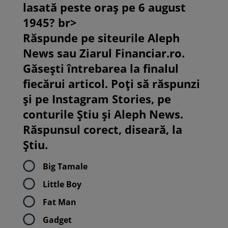
lasată peste oraș pe 6 august
1945? br>
Răspunde pe siteurile Aleph
News sau Ziarul Financiar.ro.
Găsești întrebarea la finalul
fiecărui articol. Poți să răspunzi
și pe Instagram Stories, pe
conturile Știu și Aleph News.
Răspunsul corect, diseară, la
Știu.
Big Tamale
Little Boy
Fat Man
Gadget