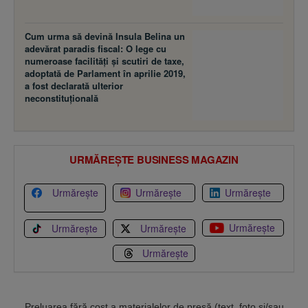
Cum urma să devină Insula Belina un
adevărat paradis fiscal: O lege cu
numeroase facilităţi şi scutiri de taxe,
adoptată de Parlament în aprilie 2019,
a fost declarată ulterior
neconstituţională
URMĂREȘTE BUSINESS MAGAZIN
Urmărește
Urmărește
Urmărește
Urmărește
Urmărește
Urmărește
Urmărește
Preluarea fără cost a materialelor de presă (text, foto si/sau