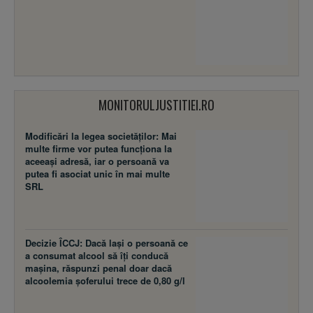
MONITORULJUSTITIEI.RO
Modificări la legea societăţilor: Mai
multe firme vor putea funcţiona la
aceeaşi adresă, iar o persoană va
putea fi asociat unic în mai multe
SRL
Decizie ÎCCJ: Dacă laşi o persoană ce
a consumat alcool să îţi conducă
maşina, răspunzi penal doar dacă
alcoolemia şoferului trece de 0,80 g/l