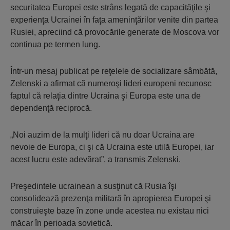
securitatea Europei este strâns legată de capacităţile şi
experienţa Ucrainei în faţa ameninţărilor venite din partea
Rusiei, apreciind că provocările generate de Moscova vor
continua pe termen lung.
Într-un mesaj publicat pe reţelele de socializare sâmbătă,
Zelenski a afirmat că numeroşi lideri europeni recunosc
faptul că relaţia dintre Ucraina şi Europa este una de
dependenţă reciprocă.
„Noi auzim de la mulţi lideri că nu doar Ucraina are
nevoie de Europa, ci şi că Ucraina este utilă Europei, iar
acest lucru este adevărat”, a transmis Zelenski.
Preşedintele ucrainean a susţinut că Rusia îşi
consolidează prezenţa militară în apropierea Europei şi
construieşte baze în zone unde acestea nu existau nici
măcar în perioada sovietică.