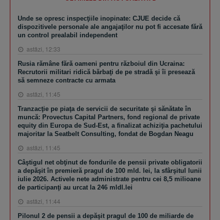
Unde se opresc inspecţiile inopinate: CJUE decide că
dispozitivele personale ale angajaţilor nu pot fi accesate fără
un control prealabil independent
astăzi, 12:33
Rusia rămâne fără oameni pentru războiul din Ucraina:
Recrutorii militari ridică bărbaţi de pe stradă şi îi presează
să semneze contracte cu armata
astăzi, 11:45
Tranzacţie pe piaţa de servicii de securitate şi sănătate în
muncă: Provectus Capital Partners, fond regional de private
equity din Europa de Sud-Est, a finalizat achiziţia pachetului
majoritar la Seatbelt Consulting, fondat de Bogdan Neagu
astăzi, 11:45
Câştigul net obţinut de fondurile de pensii private obligatorii
a depăşit în premieră pragul de 100 mld. lei, la sfârşitul lunii
iulie 2026. Activele nete administrate pentru cei 8,5 milioane
de participanţi au urcat la 246 mldl.lei
astăzi, 11:44
Pilonul 2 de pensii a depăşit pragul de 100 de miliarde de