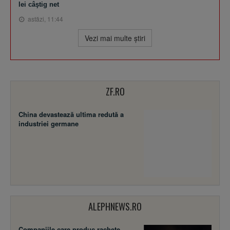
lei câştig net
astăzi, 11:44
Vezi mai multe ştiri
ZF.RO
China devastează ultima redută a
industriei germane
ALEPHNEWS.RO
Companiile care produc rachete