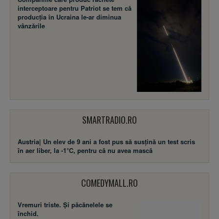
interceptoare pentru Patriot se tem că
producția în Ucraina le-ar diminua
vânzările
SMARTRADIO.RO
Austria| Un elev de 9 ani a fost pus să susţină un test scris
în aer liber, la -1°C, pentru că nu avea mască
COMEDYMALL.RO
Vremuri triste. Şi păcănelele se
închid.