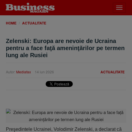
Desch
meniu
HOME
ACTUALITATE
Zelenski: Europa are nevoie de Ucraina
pentru a face faţă ameninţărilor pe termen
lung ale Rusiei
Autor:
Mediafax
14 iun 2026
ACTUALITATE
Preşedintele Ucrainei, Volodimir Zelenski, a declarat că