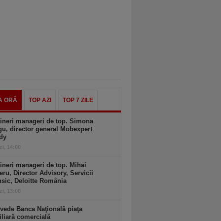
A ORĂ
TOP AZI
TOP 7 ZILE
ineri manageri de top. Simona
u, director general Mobexpert
dy
zi, 14:00
ineri manageri de top. Mihai
ru, Director Advisory, Servicii
sic, Deloitte România
zi, 13:00
vede Banca Naţională piaţa
liară comercială