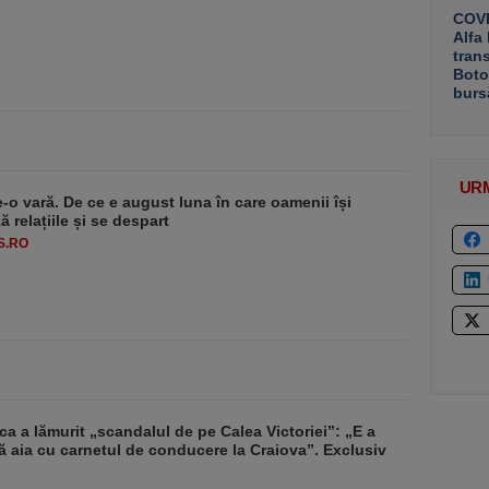
COVE
Alfa
tran
Boto
burs
UR
e-o vară. De ce e august luna în care oamenii își
 relațiile și se despart
S.RO
a a lămurit „scandalul de pe Calea Victoriei”: „E a
 aia cu carnetul de conducere la Craiova”. Exclusiv