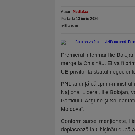
Autor:
Mediafax
Postat la
13 iunie 2026
546 afişări
Premierul interimar Ilie Boloja
merge la Chişinău. El va fi pr
UE privitor la startul negocier
PNL anunţă că „prim-ministrul i
Naţional Liberal, Ilie Bolojan, 
Partidului Acţiune şi Solidarit
Moldova”.
Conform sursei menţionate, Ili
deplasează la Chişinău după an