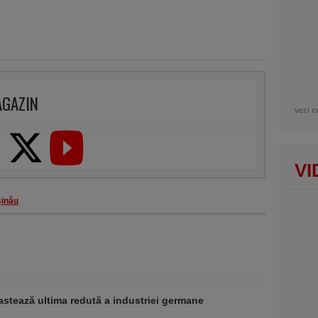
AGAZIN
vezi c
VI
şinău
stează ultima redută a industriei germane