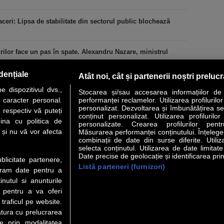
ceri: Lipsa de stabilitate din sectorul public blochează
urilor face un pas în spate. Alexandru Nazare, ministrul
dențiale
Atât noi, cât și partenerii noștri preluc
 dispozitivul dvs.,
Stocarea și/sau accesarea informațiilor de
u caracter personal.
performanței reclamelor. Utilizarea profilurilo
personalizat. Dezvoltarea și îmbunătățirea serv
 respectiv vă puteți
conținut personalizat. Utilizarea profilurilor
VER STORY
LIDERI
ANALIZE
HI-TECH
MEET THE CEO
ina cu politica de
personalizate. Crearea profilurilor pentr
i și nu vă vor afecta
Măsurarea performanței conținutului. Înțelegere
combinații de date din surse diferite. Utiliz
uri utile
Servicii
selecta conținutul. Utilizarea de date limitat
Date precise de geolocație și identificarea prin
ublicitate partenere,
Listă parteneri (furnizori)
 Financiar
Politica de confidentialitate
Newsletter
ucram date pentru a
 Noi
Termeni si conditii
RSS
nutul si anunturile
t Redactie
About cookies
., pentru a va oferi
t Marketing
 traficul pe website.
atura cu prelucrarea
t Vanzari
te prin modalitatea
ente print