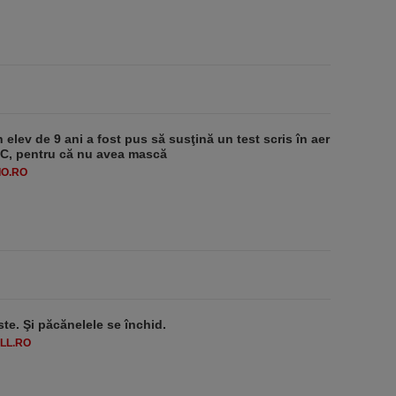
 elev de 9 ani a fost pus să susţină un test scris în aer
-1°C, pentru că nu avea mască
O.RO
ste. Şi păcănelele se închid.
LL.RO