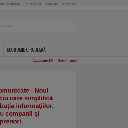
 confidentialitate
Newsletter
Contact
Arhiva BM
ECONOMIE CIRCULARĂ
Cataloage BM
Evenimente
omunicate - Noul
ciu care simplifică
ibuţia informaţiilor,
u companii şi
prenori