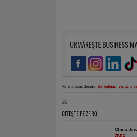
URMĂREȘTE BUSINESS M
Am mai scris despre:
ilie bolojan
,
vizită
,
chi
CITEŞTE PE ZF.RO
China deva
ZF.RO