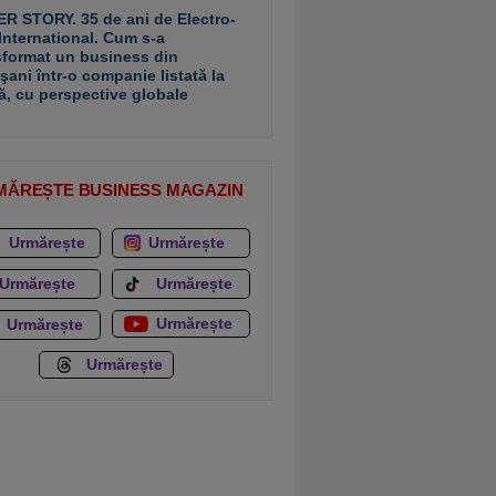
R STORY. 35 de ani de Electro-
 International. Cum s-a
sformat un business din
şani într-o companie listată la
ă, cu perspective globale
MĂREȘTE BUSINESS MAGAZIN
Urmărește
Urmărește
Urmărește
Urmărește
Urmărește
Urmărește
Urmărește