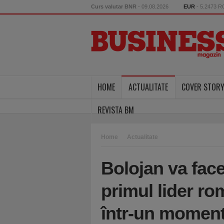
Curs valutar BNR
- 09.08.2026
EUR
- 5.2473 
HOME
ACTUALITATE
COVER STOR
REVISTA BM
Home
Actualitate
Bolojan va face
primul lider r
într-un moment