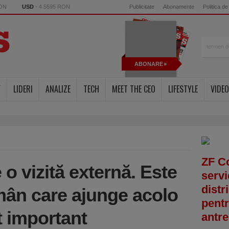
RON
USD
- 4.5595 RON
Publicitate
Abonamente
Politica de
ABONARE
Y
LIDERI
ANALIZE
TECH
MEET THE CEO
LIFESTYLE
VIDEO
ZF C
 o vizită externă. Este
servi
distr
omân care ajunge acolo
pentr
 important
antre