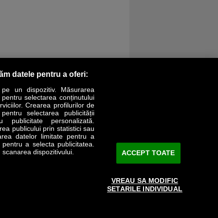
răm datele pentru a oferi:
 pe un dispozitiv. Măsurarea
r pentru selectarea conținutului
iciilor. Crearea profilurilor de
 pentru selectarea publicității
LIFESTYLE
SPECIAL
OPINII
u publicitate personalizată.
a publicului prin statistici sau
area datelor limitate pentru a
Revista Business Magazin
e pentru a selecta publicitatea.
 scanarea dispozitivului.
ACCEPT TOATE
Abonează-te şi primeşte revista acasă
saptămânal
VREAU SA MODIFIC
Discount:
15%
SETARILE INDIVIDUAL
Arhivă revistă
ABONARE