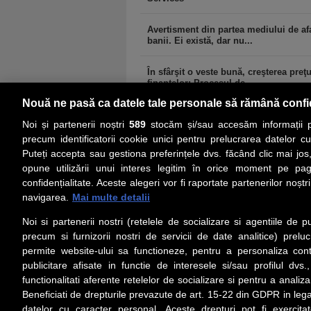
Avertisment din partea mediului de afa
banii. Ei există, dar nu...
În sfârşit o veste bună, creşterea preţ
finanţelor: Procesul de...
Nouă ne pasă ca datele tale personale să rămână confi
Noi și partenerii noștri
589
stocăm și/sau accesăm informații pe
precum identificatorii cookie unici pentru prelucrarea datelor c
Puteți accepta sau gestiona preferințele dvs. făcând clic mai jos,
PRIMA PAGINĂ
ACTUALITATE
CO
opune utilizării unui interes legitim în orice moment pe pag
confidențialitate. Aceste alegeri vor fi raportate partenerilor noștr
navigarea.
Mai multe detalii
Social
Link-
Noi si partenerii nostri (retelele de socializare si agentiile de p
Z
iarul
Urmareste-ne pe Facebook
precum si furnizorii nostri de servicii de date analitice) prel
Despre
permite website-ului sa functioneze, pentru a personaliza conti
Contac
publicitare afisate in functie de interesele si/sau profilul dvs
Contac
functionalitati aferente retelelor de socializare si pentru a analiza
Beneficiati de drepturile prevazute de art. 15-22 din GDPR in leg
Contac
datelor cu caracter personal. Aceste drepturi pot fi exercita
Abonam