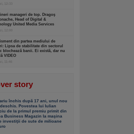
zi, 12:33
ineri manageri de top. Dragoş
nache, Head of Digital &
nology United Media Services
zi, 12:00
isment din partea mediului de
ri: Lipsa de stabilitate din sectorul
c blochează banii. Ei există, dar nu
ulă VIDEO
zi, 11:46
ver story
ariu închis după 17 ani, unul nou
 deschis. Povestea lui Iulian
ciu de la primul premiu primit din
ea Business Magazin la maşina
e investiţii de sute de milioane
uro