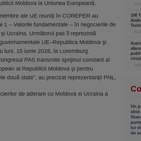
ublicii Moldova la Uniunea Europeană.
astă
r membre ale UE reuniţi în COREPER au
100 T
Andro
i 1 – Valorile fundamentale – în negocierile de
Tech
astă
i Ucraina. Următorul pas îl reprezintă
erguvernamentale UE–Republica Moldova şi
Avert
aface
 luni, 15 iunie 2026, la Luxemburg.
publi
circ
 Congresul PAS transmite sprijinul constant al
astă
pean al Republicii Moldova şi pentru
ele două state”, au precizat reprezentanţii PNL.
Co
cierilor de aderare cu Moldova si Ucraina a
Un p
abia
Stan
part
lui d
de e