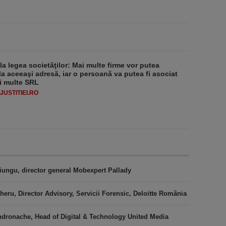
 la legea societăţilor: Mai multe firme vor putea
la aceeaşi adresă, iar o persoană va putea fi asociat
i multe SRL
USTITIEI.RO
iungu, director general Mobexpert Pallady
heru, Director Advisory, Servicii Forensic, Deloitte România
ndronache, Head of Digital & Technology United Media