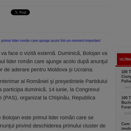
n va face o vizită externă. Duminică, Bolojan va
ULTIM
imul lider român care ajunge acolo după anunţul
ilor de aderare pentru Moldova şi Ucraina.
100 T
Ciung
nterimar al României şi preşedintele Partidului
Palla
astă
va participa duminică, 14 iunie, la Congresul
ate (PAS), organizat la Chişinău, Republica
100 T
Buche
Foren
astă
e Bolojan este primul lider român care se
Cum 
unţul privind deschiderea primului cluster de
imobi