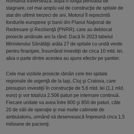
România traversează, după o lungă perioadă de
stagnare, cel mai amplu val de construcţie de spitale de
stat din ultimii treizeci de ani. Motorul îl reprezintă
fondurile europene şi banii din Planul Naţional de
Redresare şi Rezilienţă (PNRR), care au deblocat
proiecte amânate ani la rând. Dacă în 2023 tabelul
Ministerului Sănătăţii arăta 27 de spitale cu undă verde
pentru finanţare, însumând investiţii de circa 10 mld. lei,
abia o parte dintre acestea au ajuns efectiv pe şantier.
Cele mai vizibile proiecte rămân cele trei spitale
regionale de urgenţă de la Iaşi, Cluj şi Craiova, care
presupun investiţii în construcţie de 5,6 mld. lei (1,1 mld.
euro) şi vor totaliza 2.506 paturi pe internare continuă.
Fiecare unitate va avea între 800 şi 850 de paturi, câte
20 de săli de operaţie şi mai multe cabinete de
ambulatoriu, urmând să deservească împreună circa 1,5
milioane de pacienţi.