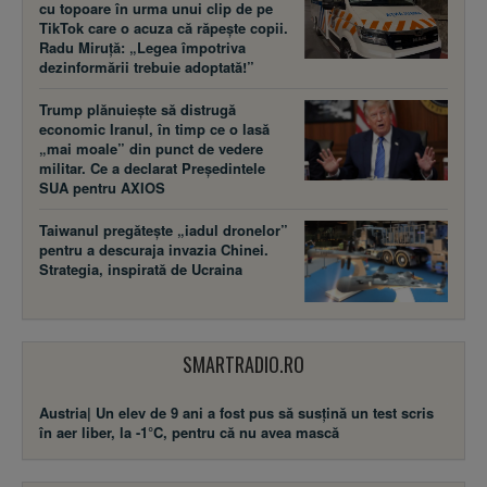
cu topoare în urma unui clip de pe
TikTok care o acuza că răpește copii.
Radu Miruță: „Legea împotriva
dezinformării trebuie adoptată!”
Trump plănuiește să distrugă
economic Iranul, în timp ce o lasă
„mai moale” din punct de vedere
militar. Ce a declarat Președintele
SUA pentru AXIOS
Taiwanul pregătește „iadul dronelor”
pentru a descuraja invazia Chinei.
Strategia, inspirată de Ucraina
SMARTRADIO.RO
Austria| Un elev de 9 ani a fost pus să susţină un test scris
în aer liber, la -1°C, pentru că nu avea mască