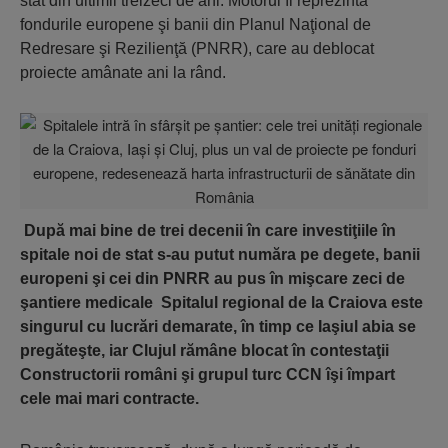
stat din ultimii treizeci de ani. Motorul îl reprezintă
fondurile europene şi banii din Planul Naţional de
Redresare şi Rezilienţă (PNRR), care au deblocat
proiecte amânate ani la rând.
După mai bine de trei decenii în care investiţiile în
spitale noi de stat s-au putut număra pe degete, banii
europeni şi cei din PNRR au pus în mişcare zeci de
şantiere medicale
Spitalul regional de la Craiova este
singurul cu lucrări demarate, în timp ce Iaşiul abia se
pregăteşte, iar Clujul rămâne blocat în contestaţii
Constructorii români şi grupul turc CCN îşi împart
cele mai mari contracte.