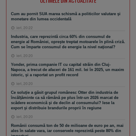
ULTIMELE DIN ACTUALITATE
Cum au pornit SUA marea schismă a politicilor valutare şi
monetare din lumea occidentală
ieri, 20:22
Industria, care reprezintă circa 60% din consumul de
energie al României, opreşte treptat motoarele în plină criză.
Cum se împarte consumul de energie la nivel naţional?
ieri, 20:20
Yonder, prima companie IT cu capital străin din Cluj-
Napoca, a trecut de afaceri de 161 mil. lei în 2025, un maxim
istoric, şi a raportat un profit record
ieri, 20:20
Ce soluţie a găsit grupul românesc Otter din industria de
încălţăminte ca să rămână pe plus într-un 2026 marcat de
scădere economică şi de declin al consumului? Iese la
export şi distribuie brandurile proprii în regiune
ieri, 20:20
Românii consumă ton de 50 de milioane de euro pe an, mai
ales în salate vara, iar conservele reprezintă peste 80% din
importuri