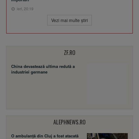
ieri, 20:19
Vezi mai multe ştiri
ZF.RO
China devastează ultima redută a
industriei germane
ALEPHNEWS.RO
O ambulanță din Cluj a fost atacată