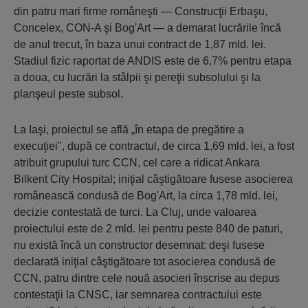
din patru mari firme româneşti — Construcţii Erbaşu,
Concelex, CON-A şi Bog'Art — a demarat lucrările încă
de anul trecut, în baza unui contract de 1,87 mld. lei.
Stadiul fizic raportat de ANDIS este de 6,7% pentru etapa
a doua, cu lucrări la stâlpii şi pereţii subsolului şi la
planşeul peste subsol.
La Iaşi, proiectul se află „în etapa de pregătire a
execuţiei", după ce contractul, de circa 1,69 mld. lei, a fost
atribuit grupului turc CCN, cel care a ridicat Ankara
Bilkent City Hospital; iniţial câştigătoare fusese asocierea
românească condusă de Bog'Art, la circa 1,78 mld. lei,
decizie contestată de turci. La Cluj, unde valoarea
proiectului este de 2 mld. lei pentru peste 840 de paturi,
nu există încă un constructor desemnat: deşi fusese
declarată iniţial câştigătoare tot asocierea condusă de
CCN, patru dintre cele nouă asocieri înscrise au depus
contestaţii la CNSC, iar semnarea contractului este