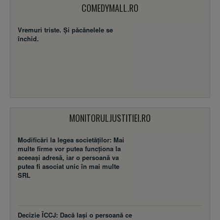
COMEDYMALL.RO
Vremuri triste. Şi păcănelele se
închid.
MONITORULJUSTITIEI.RO
Modificări la legea societăţilor: Mai
multe firme vor putea funcţiona la
aceeaşi adresă, iar o persoană va
putea fi asociat unic în mai multe
SRL
Decizie ÎCCJ: Dacă laşi o persoană ce