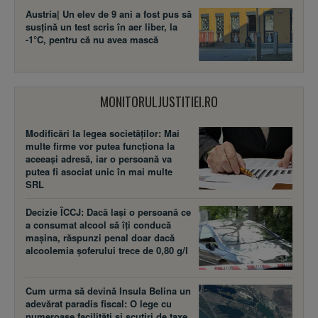
Austria| Un elev de 9 ani a fost pus să
susţină un test scris în aer liber, la
-1°C, pentru că nu avea mască
MONITORULJUSTITIEI.RO
Modificări la legea societăţilor: Mai
multe firme vor putea funcţiona la
aceeaşi adresă, iar o persoană va
putea fi asociat unic în mai multe
SRL
Decizie ÎCCJ: Dacă laşi o persoană ce
a consumat alcool să îţi conducă
maşina, răspunzi penal doar dacă
alcoolemia şoferului trece de 0,80 g/l
Cum urma să devină Insula Belina un
adevărat paradis fiscal: O lege cu
numeroase facilităţi şi scutiri de taxe,