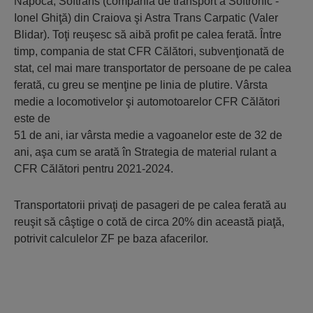
Napoca, Softrans (compania de transport a Softronic -
Ionel Ghiţă) din Craiova şi Astra Trans Carpatic (Valer
Blidar). Toţi reuşesc să aibă profit pe calea ferată. Între
timp, compania de stat CFR Călători, subvenţionată de
stat, cel mai mare transportator de persoane de pe calea
ferată, cu greu se menţine pe linia de plutire. Vârsta
medie a locomotivelor şi automotoarelor CFR Călători
este de
51 de ani, iar vârsta medie a vagoanelor este de 32 de
ani, aşa cum se arată în Strategia de material rulant a
CFR Călători pentru 2021-2024.
Transportatorii privaţi de pasageri de pe calea ferată au
reuşit să câştige o cotă de circa 20% din această piaţă,
potrivit calculelor ZF pe baza afacerilor.