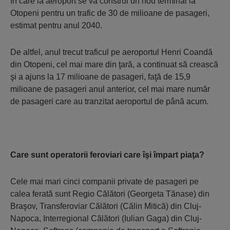
în care la aeroport se va construi un nou terminal la
Otopeni pentru un trafic de 30 de milioane de pasageri,
estimat pentru anul 2040.
De altfel, anul trecut traficul pe aeroportul Henri Coandă
din Otopeni, cel mai mare din ţară, a continuat să crească
şi a ajuns la 17 milioane de pasageri, faţă de 15,9
milioane de pasageri anul anterior, cel mai mare număr
de pasageri care au tranzitat aeroportul de până acum.
Care sunt operatorii feroviari care îşi împart piaţa?
Cele mai mari cinci companii private de pasageri pe
calea ferată sunt Regio Călători (Georgeta Tănase) din
Braşov, Transferoviar Călători (Călin Mitică) din Cluj-
Napoca, Interregional Călători (Iulian Gaga) din Cluj-