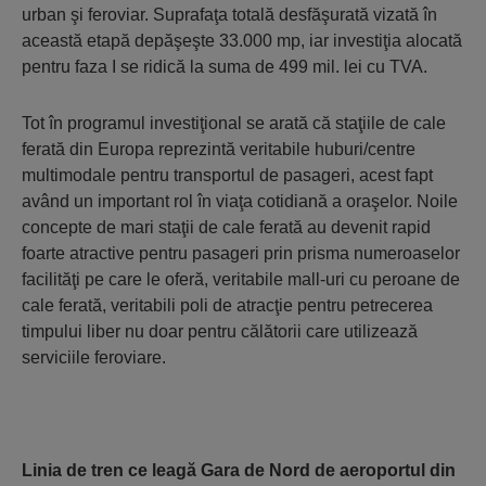
urban şi feroviar. Suprafaţa totală desfăşurată vizată în
această etapă depăşeşte 33.000 mp, iar investiţia alocată
pentru faza I se ridică la suma de 499 mil. lei cu TVA.
Tot în programul investiţional se arată că staţiile de cale
ferată din Europa reprezintă veritabile huburi/centre
multimodale pentru transportul de pasageri, acest fapt
având un important rol în viaţa cotidiană a oraşelor. Noile
concepte de mari staţii de cale ferată au devenit rapid
foarte atractive pentru pasageri prin prisma numeroaselor
facilităţi pe care le oferă, veritabile mall-uri cu peroane de
cale ferată, veritabili poli de atracţie pentru petrecerea
timpului liber nu doar pentru călătorii care utilizează
serviciile feroviare.
Linia de tren ce leagă Gara de Nord de aeroportul din