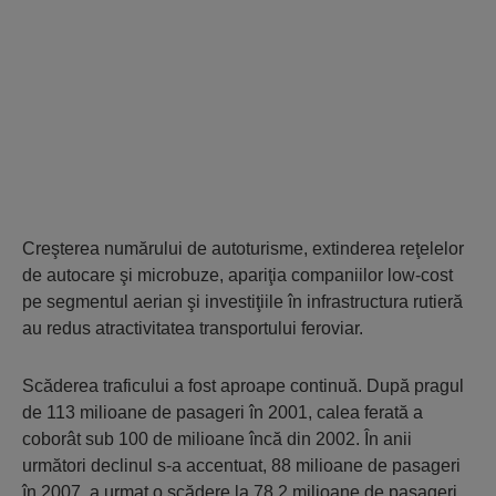
Creşterea numărului de autoturisme, extinderea reţelelor
de autocare şi microbuze, apariţia companiilor low-cost
pe segmentul aerian şi investiţiile în infrastructura rutieră
au redus atractivitatea transportului feroviar.
Scăderea traficului a fost aproape continuă. După pragul
de 113 milioane de pasageri în 2001, calea ferată a
coborât sub 100 de milioane încă din 2002. În anii
următori declinul s-a accentuat, 88 milioane de pasageri
în 2007, a urmat o scădere la 78,2 milioane de pasageri