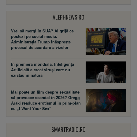
ALEPHNEWS.RO
Vrei să mergi în SUA? Ai grijă ce
postezi pe social media.
Administrația Trump înăsprește
procesul de acordare a vizelor
În premieră mondială, Inteligența
Artificială a creat viruși care nu
existau în natură
Mai poate un film despre sexualitate
să provoace scandal în 2026? Gregg
Araki readuce erotismul în prim-plan
cu „I Want Your Sex”
SMARTRADIO.RO