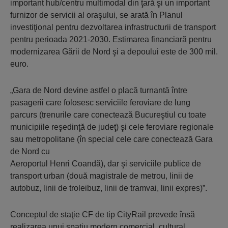
important hub/centru multimodal din ţară şi un important
furnizor de servicii al oraşului, se arată în Planul
investiţional pentru dezvoltarea infrastructurii de transport
pentru perioada 2021-2030. Estimarea financiară pentru
modernizarea Gării de Nord şi a depoului este de 300 mil.
euro.
„Gara de Nord devine astfel o placă turnantă între
pasagerii care folosesc serviciile feroviare de lung
parcurs (trenurile care conectează Bucureştiul cu toate
municipiile reşedinţă de judeţ) şi cele feroviare regionale
sau metropolitane (în special cele care conectează Gara
de Nord cu
Aeroportul Henri Coandă), dar şi serviciile publice de
transport urban (două magistrale de metrou, linii de
autobuz, linii de troleibuz, linii de tramvai, linii expres)”.
Conceptul de staţie CF de tip CityRail prevede însă
realizarea unui spaţiu modern comercial, cultural,