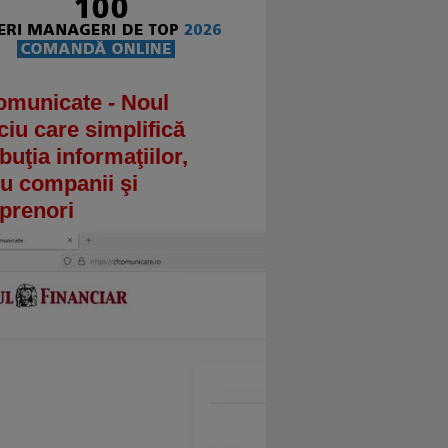
omunicate - Noul
ciu care simplifică
ibuţia informaţiilor,
u companii şi
prenori