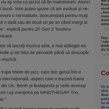
Mai m
, eu aş vrea ca jazzul să fie mainstream. Atunci
Româ
ai bună. Vom putea spune că am evoluat şi ne-
anual
„Ave
deveni o normalitate, deocamdată pentru mulţi
muncă
Avem 
eşti o dată sau de două ori pe an când mergi la
antre
tare”, explică pentru ZF Gen Z Teodora
astă
nicare.
Deşi 
”safe
ate să asculţi muzica asta, a mai adăugat ea.
dobân
ale S
 indie şi tot felul de perioade până să descopăr
astă
e muzică.
Co
trupe tinere de jazz, care duc genul într-o
 internaţională, aspect care o bucură foarte
z din UK, Berlin şi Budapesta şi vede aceeaşi
Un p
abia
. „La noi i-aş menţiona pe MINDTHEGAP Trio,
Stan
ar.”
part
lui d
de e