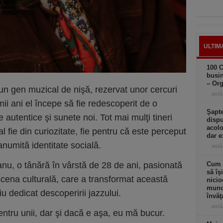
ULTIM
100 C
busin
– Or
n gen muzical de nişă, rezervat unor cercuri
astă
imii ani el începe să fie redescoperit de o
Şapte
 autentice şi sunete noi. Tot mai mulţi tineri
dispu
acolo
 fie din curiozitate, fie pentru că este perceput
dar e
 anumită identitate socială.
astă
u, o tânără în vârstă de 28 de ani, pasionată
Cum a
să îş
scena culturală, care a transformat această
nicio
muncă
iu dedicat descoperirii jazzului.
învăţ
astă
ntru unii, dar şi dacă e aşa, eu mă bucur.