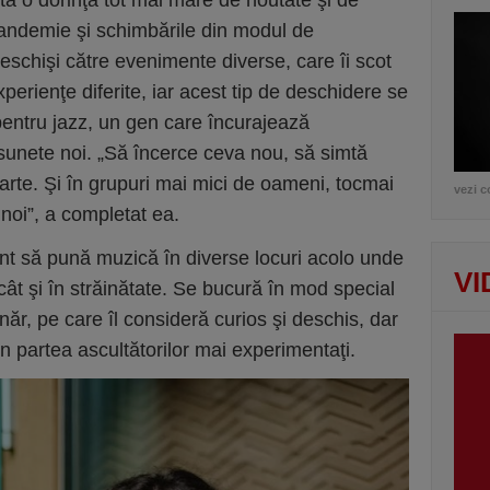
stă o dorinţă tot mai mare de noutate şi de
pandemie şi schimbările din modul de
eschişi către evenimente diverse, care îi scot
experienţe diferite, iar acest tip de deschidere se
 pentru jazz, un gen care încurajează
sunete noi. „Să încerce ceva nou, să simtă
arte. Şi în grupuri mai mici de oameni, tocmai
vezi c
oi”, a completat ea.
t să pună muzică în diverse locuri acolo unde
VI
cât şi în străinătate. Se bucură în mod special
năr, pe care îl consideră curios şi deschis, dar
in partea ascultătorilor mai experimentaţi.