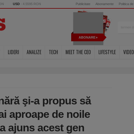
RON
USD
- 4.5595 RON
Publicitate
Abonamente
Politica de
ABONARE
Y
LIDERI
ANALIZE
TECH
MEET THE CEO
LIFESTYLE
VIDEO
ânără şi-a propus să
ai aproape de noile
 a ajuns acest gen