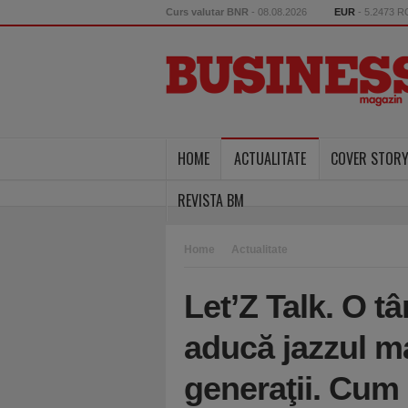
Curs valutar BNR
- 08.08.2026
EUR
- 5.2473 
HOME
ACTUALITATE
COVER STOR
REVISTA BM
Home
Actualitate
Let’Z Talk. O t
aducă jazzul m
generaţii. Cum