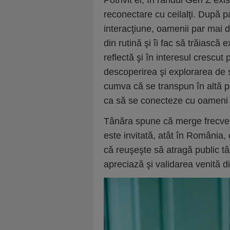
Potrivit ei, în rândul Gen Z exi
reconectare cu ceilalţi. După 
interacţiune, oamenii par mai d
din rutină şi îi fac să trăiască 
reflectă şi în interesul crescut
descoperirea şi explorarea de 
cumva că se transpun în altă p
ca să se conecteze cu oameni n
Tânăra spune că merge frecven
este invitată, atât în România, 
că reuşeşte să atragă public tâ
apreciază şi validarea venită d