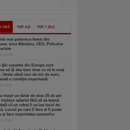
A ORĂ
TOP AZI
TOP 7 ZILE
ele mai puternice femei din
ess. Irina Măndoiu, CEO, Policolor
gachim
zi, 13:00
 ţări superbe din Europa sunt
se să îţi dea bani doar ca să te muţi
. Unele oferă zeci de mii de euro,
xistă o condiţie importantă
zi, 12:00
 reuşit un tânăr de doar 25 de ani
i tripleze salariul fără să se teamă
dată că un robot îi va lua locul de
. Lucrul pe care îl face el îl poate
a şi face majoritatea oamenilor
zi, 10:40