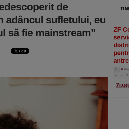
redescoperit de
n adâncul sufletului, eu
ZF C
ul să fie mainstream”
servi
distr
pentr
antre