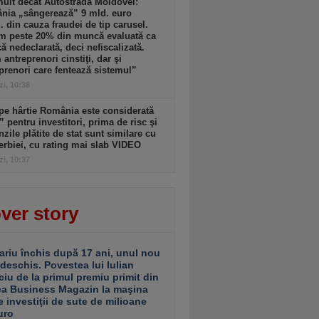
ult decât Autostrada Moldovei:
nia „sângerează” 9 mld. euro
. din cauza fraudei de tip carusel.
m peste 20% din muncă evaluată ca
 nedeclarată, deci nefiscalizată.
antreprenori cinstiţi, dar şi
prenori care fentează sistemul”
zi, 10:38
pe hârtie România este considerată
” pentru investitori, prima de risc şi
zile plătite de stat sunt similare cu
erbiei, cu rating mai slab VIDEO
zi, 10:37
ver story
ariu închis după 17 ani, unul nou
 deschis. Povestea lui Iulian
ciu de la primul premiu primit din
ea Business Magazin la maşina
e investiţii de sute de milioane
uro