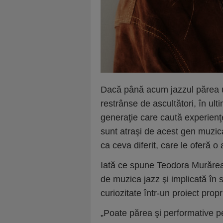
Dacă până acum jazzul părea u
restrânse de ascultători, în ult
generaţie care caută experienţe
sunt atraşi de acest gen muzical
ca ceva diferit, care le oferă o
Iată ce spune Teodora Murărean
de muzica jazz şi implicată în 
curiozitate într-un proiect propr
„Poate părea şi performative pe