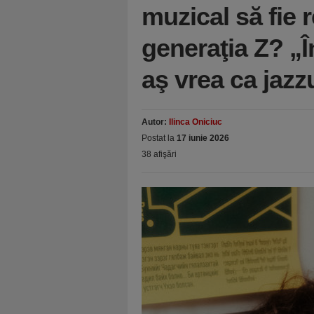
muzical să fie 
generaţia Z? „Î
aş vrea ca jazz
Autor:
Ilinca Oniciuc
Postat la
17 iunie 2026
38 afişări