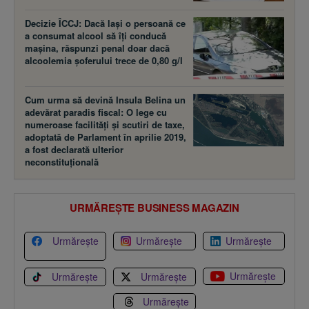
Decizie ÎCCJ: Dacă laşi o persoană ce
a consumat alcool să îţi conducă
maşina, răspunzi penal doar dacă
alcoolemia şoferului trece de 0,80 g/l
Cum urma să devină Insula Belina un
adevărat paradis fiscal: O lege cu
numeroase facilităţi şi scutiri de taxe,
adoptată de Parlament în aprilie 2019,
a fost declarată ulterior
neconstituţională
URMĂREȘTE BUSINESS MAGAZIN
Urmărește
Urmărește
Urmărește
Urmărește
Urmărește
Urmărește
Urmărește