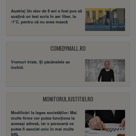
Austria| Un elev de 9 ani a fost pus să
susţină un test scris în aer liber, la
-1°C, pentru că nu avea mască
COMEDYMALL.RO
Vremuri triste. Şi păcănelele se
închid.
MONITORULJUSTITIEI.RO
Modificări la legea societăţilor: Mai
multe firme vor putea funcţiona la
aceeaşi adresă, iar o persoană va
putea fi asociat unic în mai multe
SRL