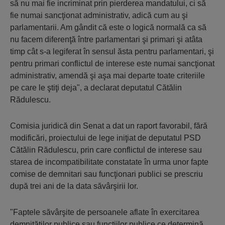
să nu mai fie incriminat prin pierderea mandatului, ci să
fie numai sancţionat administrativ, adică cum au şi
parlamentarii. Am gândit că este o logică normală ca să
nu facem diferenţă între parlamentari şi primari şi atâta
timp cât s-a legiferat în sensul ăsta pentru parlamentari, şi
pentru primari conflictul de interese este numai sancţionat
administrativ, amendă şi aşa mai departe toate criteriile
pe care le ştiţi deja", a declarat deputatul Cătălin
Rădulescu.
​Comisia juridică din Senat a dat un raport favorabil, fără
modificări, proiectului de lege iniţiat de deputatul PSD
Cătălin Rădulescu, prin care conflictul de interese sau
starea de incompatibilitate constatate în urma unor fapte
comise de demnitari sau funcţionari publici se prescriu
după trei ani de la data săvârşirii lor.
"Faptele săvârşite de persoanele aflate în exercitarea
demnităţilor publice sau funcţiilor publice ce determină