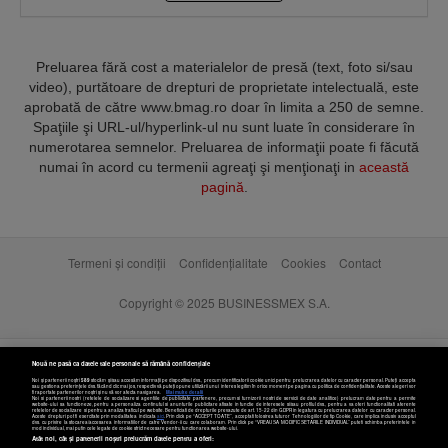
Preluarea fără cost a materialelor de presă (text, foto si/sau
video), purtătoare de drepturi de proprietate intelectuală, este
aprobată de către www.bmag.ro doar în limita a 250 de semne.
Spaţiile şi URL-ul/hyperlink-ul nu sunt luate în considerare în
numerotarea semnelor. Preluarea de informaţii poate fi făcută
numai în acord cu termenii agreaţi şi menţionaţi in
această
pagină
.
Termeni și condiții
Confidențialitate
Cookies
Contact
Copyright © 2025 BUSINESSMEX S.A.
Nouă ne pasă ca datele tale personale să rămână confidențiale
Noi și partenerii noștri
589
stocăm și/sau accesăm informații pe dispozitivul dvs., precum identificatorii cookie unici pentru prelucrarea datelor cu caracter personal. Puteți accepta
sau gestiona preferințele dvs. făcând clic mai jos, respectiv vă puteți opune utilizării unui interes legitim în orice moment pe pagina cu politica de confidențialitate. Aceste alegeri vor
fi raportate partenerilor noștri și nu vă vor afecta navigarea.
Mai multe detalii
Noi si partenerii nostri (retelele de socializare si agentiile de publicitate partenere, precum si furnizorii nostri de servicii de date analitice) prelucram date pentru a permite
website-ului sa functioneze, pentru a personaliza continutul si anunturile publicitare afisate in functie de interesele si/sau profilul dvs., pentru a va oferi functionalitati aferente
retelelor de socializare si pentru a analiza traficul pe website. Beneficiati de drepturile prevazute de art. 15-22 din GDPR in legatura cu prelucrarea datelor cu caracter personal.
Aceste drepturi pot fi exercitate prin modalitatea indicata
aici
. Prin click pe “ACCEPT TOATE”, acceptati folosirea tuturor Tehnologiilor de tip Cookie, care implica inclusiv acceptul
dvs. cu privire la stocarea/accesarea informatiilor de catre Vendor-ii cu care colaboram. Prin click pe “VREAU SA MODIFIC SETARILE INDIVIDUAL” puteti schimba preferintele in
mod individual, mai putin cele legate de cookie strict necesare pentru functionarea website-ului.
Atât noi, cât și partenerii noștri prelucrăm datele pentru a oferi: