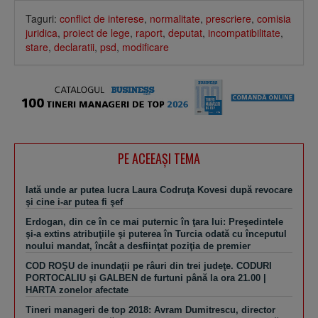
Taguri:
conflict de interese
,
normalitate
,
prescriere
,
comisia
juridica
,
proiect de lege
,
raport
,
deputat
,
incompatibilitate
,
stare
,
declaratii
,
psd
,
modificare
PE ACEEAŞI TEMA
Iată unde ar putea lucra Laura Codruţa Kovesi după revocare
şi cine i-ar putea fi şef
Erdogan, din ce în ce mai puternic în ţara lui: Preşedintele
şi-a extins atribuţiile şi puterea în Turcia odată cu începutul
noului mandat, încât a desfiinţat poziţia de premier
COD ROŞU de inundaţii pe râuri din trei judeţe. CODURI
PORTOCALIU şi GALBEN de furtuni până la ora 21.00 |
HARTA zonelor afectate
Tineri manageri de top 2018: Avram Dumitrescu, director