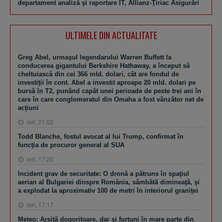
departament analiză şi raportare IT, Allianz-Ţiriac Asigurări
ULTIMELE DIN ACTUALITATE
Greg Abel, urmaşul legendarului Warren Buffett la
conducerea gigantului Berkshire Hathaway, a început să
cheltuiască din cei 366 mld. dolari, cât are fondul de
investiţii în cont. Abel a investit aproape 20 mld. dolari pe
bursă în T2, punând capăt unei perioade de peste trei ani în
care în care conglomeratul din Omaha a fost vânzător net de
acţiuni
ieri, 21:02
Todd Blanche, fostul avocat al lui Trump, confirmat în
funcţia de procuror general al SUA
ieri, 17:20
Incident grav de securitate: O dronă a pătruns în spaţiul
aerian al Bulgariei dinspre România, sâmbătă dimineaţă, şi
a explodat la aproximativ 100 de metri în interiorul graniţei
ieri, 17:17
Meteo: Arşiţă dogoritoare, dar şi furtuni în mare parte din