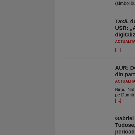
(simbol b
Taxă, d
USR: „A
digital
ACTUALIT
[...]
AUR: De
din par
ACTUALIT
Biroul Na
pe Dumitru
[...]
Gabriel
Tudose,
perioad