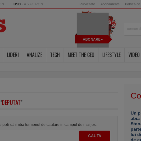
RON
USD
- 4.5595 RON
Publicitate
Abonamente
Politica de
ABONARE
LIDERI
ANALIZE
TECH
MEET THE CEO
LIFESTYLE
VIDEO
Co
"
DEPUTAT
"
Un p
abia
Stan
te poti schimba termenul de cautare in campul de mai jos:
part
lui d
de e