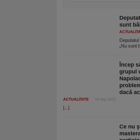
Deputat
sunt bâ
ACTUALIT
Deputatul 
„Nu sunt b
Încep s
grupul 
Napolac
problem
dacă ac
ACTUALITATE
19 sep 2025
[...]
Ce nu ş
masterat