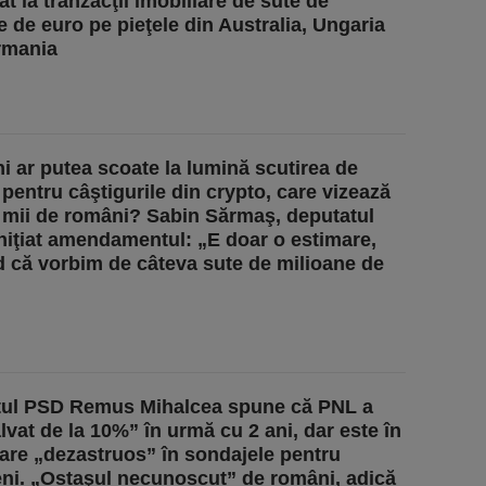
at la tranzacţii imobiliare de sute de
e de euro pe pieţele din Australia, Ungaria
rmania
ni ar putea scoate la lumină scutirea de
 pentru câştigurile din crypto, care vizează
 mii de români? Sabin Sărmaş, deputatul
iniţiat amendamentul: „E doar o estimare,
d că vorbim de câteva sute de milioane de
tul PSD Remus Mihalcea spune că PNL a
lvat de la 10%” în urmă cu 2 ani, dar este în
are „dezastruos” în sondajele pentru
ni. „Ostaşul necunoscut” de români, adică