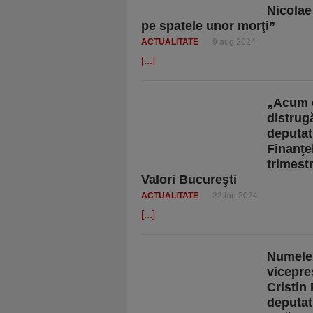
Nicolae
pe spatele unor morţi”
ACTUALITATE
9 aug 2024
[...]
„Acum că
distrug
deputat
Finanţel
trimest
Valori Bucureşti
ACTUALITATE
22 ian 2024
[...]
Numele 
vicepre
Cristin
deputat