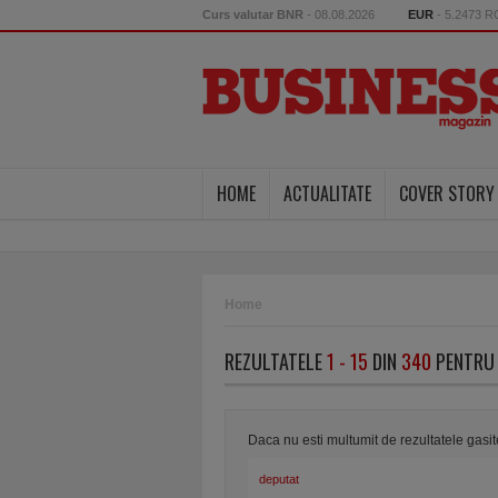
Curs valutar BNR
- 08.08.2026
EUR
- 5.2473 
HOME
ACTUALITATE
COVER STORY
Home
REZULTATELE
1 - 15
DIN
340
PENTRU 
Daca nu esti multumit de rezultatele gasi