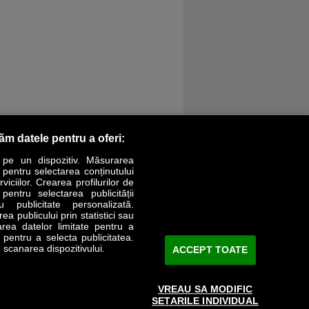
răm datele pentru a oferi:
 pe un dispozitiv. Măsurarea
r pentru selectarea conținutului
iciilor. Crearea profilurilor de
 pentru selectarea publicității
LIFESTYLE
SPECIAL
OPINII
u publicitate personalizată.
a publicului prin statistici sau
area datelor limitate pentru a
Revista Business Magazin
e pentru a selecta publicitatea.
 scanarea dispozitivului.
ACCEPT TOATE
Abonează-te şi primeşte revista acasă
saptămânal
VREAU SA MODIFIC
Discount:
15%
SETARILE INDIVIDUAL