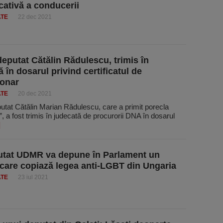
cativă a conducerii
ATE
22 dec 2021
deputat Cătălin Rădulescu, trimis în
 în dosarul privind certificatul de
ionar
ATE
20 dec 2021
utat Cătălin Marian Rădulescu, care a primit porecla
ă”, a fost trimis în judecată de procurorii DNA în dosarul
]
utat UDMR va depune în Parlament un
 care copiază legea anti-LGBT din Ungaria
ATE
23 iul 2021