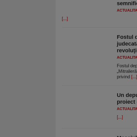
semnifi
ACTUALIT
[...]
Fostul 
judecată
revoluţ
ACTUALIT
Fostul dep
„Mitralier
privind
[...
Un dep
proiect
ACTUALIT
[...]