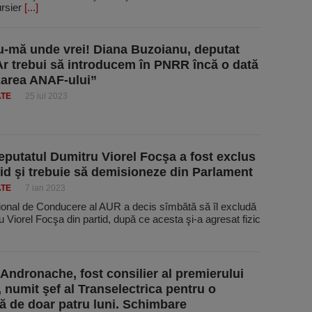
ursier
[...]
u-mă unde vrei! Diana Buzoianu, deputat
r trebui să introducem în PNRR încă o dată
izarea ANAF-ului”
ATE
25 iul 2023
putatul Dumitru Viorel Focşa a fost exclus
tid şi trebuie să demisioneze din Parlament
ATE
7 ian 2023
ţional de Conducere al AUR a decis sîmbătă să îl excludă
 Viorel Focşa din partid, după ce acesta şi-a agresat fizic
 Andronache, fost consilier al premierului
 numit şef al Transelectrica pentru o
ă de doar patru luni. Schimbare