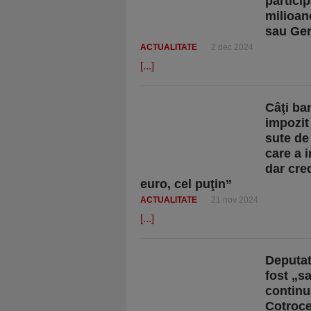
particip
milioan
sau Ge
ACTUALITATE
2 dec 2024
[...]
Câţi ba
impozit
sute de
care a 
dar cre
euro, cel puţin”
ACTUALITATE
21 nov 2024
[...]
Deputa
fost „sa
continu
Cotroce