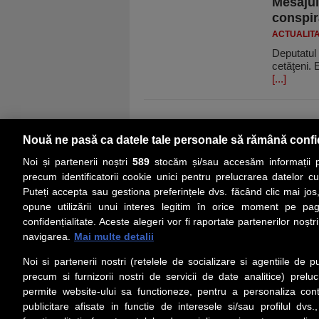
Mesajul
conspira
ACTUALIT
Deputatul 
cetăţeni. 
[...]
Nouă ne pasă ca datele tale personale să rămână confi
Noi și partenerii noștri
589
stocăm și/sau accesăm informații pe
precum identificatorii cookie unici pentru prelucrarea datelor c
Puteți accepta sau gestiona preferințele dvs. făcând clic mai jos,
PRIMA PAGINĂ
ACTUALITATE
CO
opune utilizării unui interes legitim în orice moment pe pag
confidențialitate. Aceste alegeri vor fi raportate partenerilor noștr
navigarea.
Mai multe detalii
Social
Link-
Noi si partenerii nostri (retelele de socializare si agentiile de p
Z
iarul 
Urmareste-ne pe Facebook
precum si furnizorii nostri de servicii de date analitice) prel
Despre
permite website-ului sa functioneze, pentru a personaliza conti
Contac
publicitare afisate in functie de interesele si/sau profilul dvs