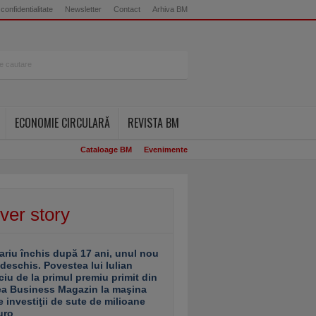
 confidentialitate
Newsletter
Contact
Arhiva BM
ECONOMIE CIRCULARĂ
REVISTA BM
Cataloage BM
Evenimente
ver story
ariu închis după 17 ani, unul nou
 deschis. Povestea lui Iulian
ciu de la primul premiu primit din
ea Business Magazin la maşina
e investiţii de sute de milioane
uro