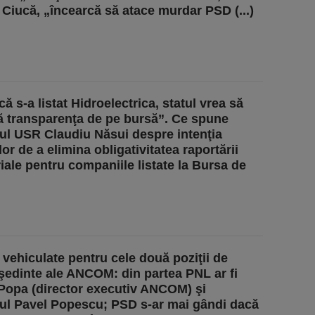
 Ciucă, „încearcă să atace murdar PSD (...)
 s-a listat Hidroelectrica, statul vrea să
ă transparenţa de pe bursă”. Ce spune
ul USR Claudiu Năsui despre intenţia
or de a elimina obligativitatea raportării
riale pentru companiile listate la Bursa de
vehiculate pentru cele două poziţii de
şedinte ale ANCOM: din partea PNL ar fi
 Popa (director executiv ANCOM) şi
ul Pavel Popescu; PSD s-ar mai gândi dacă