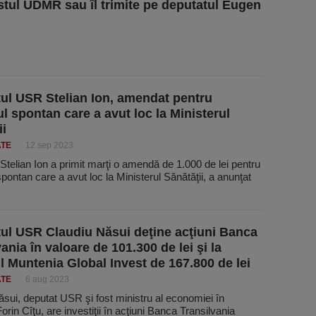
stul UDMR sau îl trimite pe deputatul Eugen
ul USR Stelian Ion, amendat pentru
ul spontan care a avut loc la Ministerul
ii
ATE
12 sep 2023
Stelian Ion a primit marţi o amendă de 1.000 de lei pentru
spontan care a avut loc la Ministerul Sănătăţii, a anunţat
ul USR Claudiu Năsui deţine acţiuni Banca
ania în valoare de 101.300 de lei şi la
l Muntenia Global Invest de 167.800 de lei
ATE
6 aug 2023
sui, deputat USR şi fost ministru al economiei în
orin Cîţu, are investiţii în acţiuni Banca Transilvania