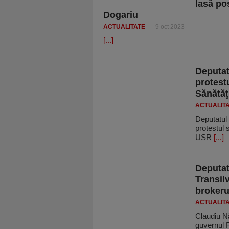
lasă po
Dogariu
ACTUALITATE
9 oct 2023
[...]
Deputat
protest
Sănătăţ
ACTUALIT
Deputatul 
protestul 
USR
[...]
Deputat
Transilv
brokeru
ACTUALIT
Claudiu Nă
guvernul F