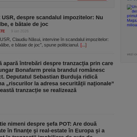
 USR, despre scandalul impozitelor: Nu
lbe, e bătaie de joc
ATE
9 ian 2026
USR, Claudiu Năsui, intervine în scandalul impozitelor:
âlbe, e bătaie de joc”, spune politicianul.
[...]
vezi c
ă apară întrebări despre tranzacţia prin care
ungar Bonafarm preia brandul românesc
t. Deputatul Sebastian Burduja ridică
a „riscurilor la adresa securităţii naţionale”
eastă tranzacţie se realizează
tie nimeni despre şefa POT: Are două
e în finanţe şi real-estate în Europa şi a