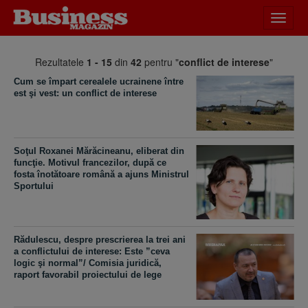
Desch
meniu
Rezultatele
1 - 15
din
42
pentru "
conflict de interese
"
Cum se împart cerealele ucrainene între
est şi vest: un conflict de interese
Soţul Roxanei Mărăcineanu, eliberat din
funcţie. Motivul francezilor, după ce
fosta înotătoare română a ajuns Ministrul
Sportului
Rădulescu, despre prescrierea la trei ani
a conflictului de interese: Este ”ceva
logic şi normal”/ Comisia juridică,
raport favorabil proiectului de lege