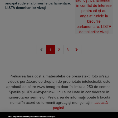
angajat rudele la birourile parlamentare.
LISTA demnitarilor vizaţi
(current)
1
2
3
Preluarea fără cost a materialelor de presă (text, foto si/sau
video), purtătoare de drepturi de proprietate intelectuală, este
aprobată de către www.bmag.ro doar în limita a 250 de semne.
Spaţiile şi URL-ul/hyperlink-ul nu sunt luate în considerare în
numerotarea semnelor. Preluarea de informaţii poate fi făcută
numai în acord cu termenii agreaţi şi menţionaţi in
această
pagină
.
Nouă ne pasă ca datele tale personale să rămână confidențiale