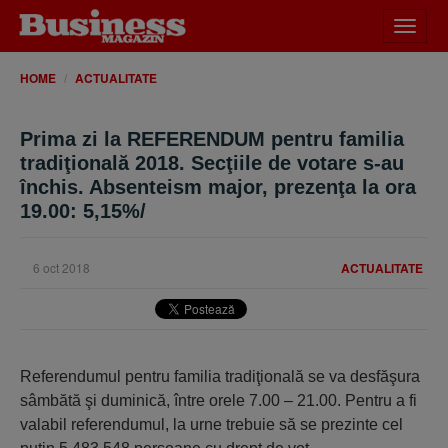
Desch
meniu
HOME
ACTUALITATE
Prima zi la REFERENDUM pentru familia
tradiţională 2018. Secţiile de votare s-au
închis. Absenteism major, prezenţa la ora
19.00: 5,15%/
6 oct 2018
ACTUALITATE
Referendumul pentru familia tradiţională se va desfăşura
sâmbătă şi duminică, între orele 7.00 – 21.00. Pentru a fi
valabil referendumul, la urne trebuie să se prezinte cel