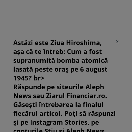
Astăzi este Ziua Hiroshima,
X
așa că te întreb: Cum a fost
supranumită bomba atomică
lasată peste oraș pe 6 august
1945? br>
Răspunde pe siteurile Aleph
News sau Ziarul Financiar.ro.
Găsești întrebarea la finalul
fiecărui articol. Poți să răspunzi
și pe Instagram Stories, pe
conturile Știu și Aleph News.