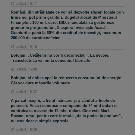
astăzi, 19:17
Românii din străinătate ce vor să dezvolte afaceri locale prin
firme noi pot primi granturi. Bugetul alocat de Ministerul
Finanţelor: 100 mil. euro. BID, mandatată să gestioneze
granturile programului „Diaspora Investeşte Acasă”.
Granturile: până la 60% din creditul de investiţii, maximum
200.000 de euro/beneficiar
astăzi, 19:16
Bolojan: „Cetăţenii nu vor fi deconectaţi”. La nevoie,
Transelectrica va limita consumul fabricilor
astăzi, 15:38
Bolojan, al doilea apel la reducerea consumului de energie.
Cât vor dura măsurile voluntare
astăzi, 15:37
A parcat maşini, a livrat mâncare şi a vândut articole de
petreceri. Astazi conduce o companie de 74 mld dolari si
controleaza o avere de 11 mld. dolari. Cine este Mark
Rowan, omul pentru care formula „de la podea la podium”,
nu este doar o simplă expresie
astăzi, 15:35