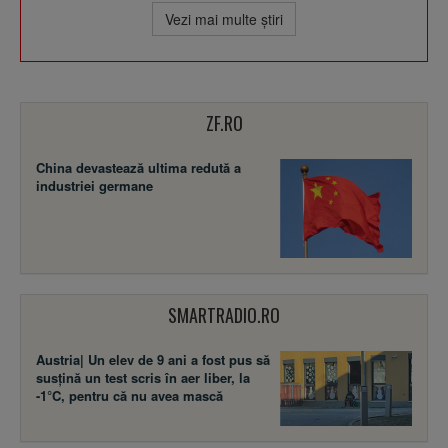
Vezi mai multe ştiri
ZF.RO
China devastează ultima redută a
industriei germane
SMARTRADIO.RO
Austria| Un elev de 9 ani a fost pus să
susţină un test scris în aer liber, la
-1°C, pentru că nu avea mască