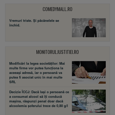
COMEDYMALL.RO
Vremuri triste. Şi păcănelele se
închid.
MONITORULJUSTITIEI.RO
Modificări la legea societăţilor: Mai
multe firme vor putea funcţiona la
aceeaşi adresă, iar o persoană va
putea fi asociat unic în mai multe
SRL
Decizie ÎCCJ: Dacă laşi o persoană ce
a consumat alcool să îţi conducă
maşina, răspunzi penal doar dacă
alcoolemia şoferului trece de 0,80 g/l