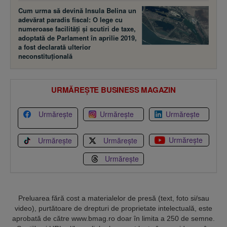
Cum urma să devină Insula Belina un
adevărat paradis fiscal: O lege cu
numeroase facilităţi şi scutiri de taxe,
adoptată de Parlament în aprilie 2019,
a fost declarată ulterior
neconstituţională
URMĂREȘTE BUSINESS MAGAZIN
Urmărește
Urmărește
Urmărește
Urmărește
Urmărește
Urmărește
Urmărește
Preluarea fără cost a materialelor de presă (text, foto si/sau
video), purtătoare de drepturi de proprietate intelectuală, este
aprobată de către www.bmag.ro doar în limita a 250 de semne.