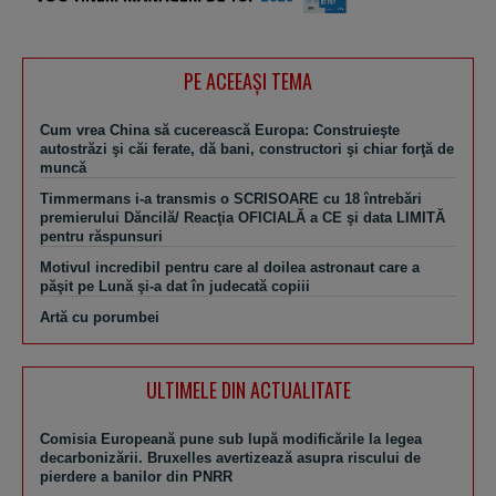
PE ACEEAŞI TEMA
Cum vrea China să cucerească Europa: Construieşte
autostrăzi şi căi ferate, dă bani, constructori şi chiar forţă de
muncă
Timmermans i-a transmis o SCRISOARE cu 18 întrebări
premierului Dăncilă/ Reacţia OFICIALĂ a CE şi data LIMITĂ
pentru răspunsuri
Motivul incredibil pentru care al doilea astronaut care a
păşit pe Lună şi-a dat în judecată copiii
Artă cu porumbei
ULTIMELE DIN ACTUALITATE
Comisia Europeană pune sub lupă modificările la legea
decarbonizării. Bruxelles avertizează asupra riscului de
pierdere a banilor din PNRR