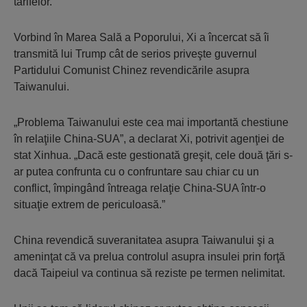
tarifelor.
Vorbind în Marea Sală a Poporului, Xi a încercat să îi
transmită lui Trump cât de serios priveşte guvernul
Partidului Comunist Chinez revendicările asupra
Taiwanului.
„Problema Taiwanului este cea mai importantă chestiune
în relaţiile China-SUA”, a declarat Xi, potrivit agenţiei de
stat Xinhua. „Dacă este gestionată greşit, cele două ţări s-
ar putea confrunta cu o confruntare sau chiar cu un
conflict, împingând întreaga relaţie China-SUA într-o
situaţie extrem de periculoasă.”
China revendică suveranitatea asupra Taiwanului şi a
ameninţat că va prelua controlul asupra insulei prin forţă
dacă Taipeiul va continua să reziste pe termen nelimitat.