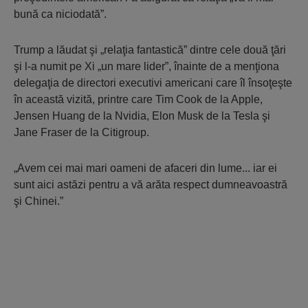
bună ca niciodată”.
Trump a lăudat şi „relaţia fantastică” dintre cele două ţări
şi l-a numit pe Xi „un mare lider”, înainte de a menţiona
delegaţia de directori executivi americani care îl însoţeşte
în această vizită, printre care Tim Cook de la Apple,
Jensen Huang de la Nvidia, Elon Musk de la Tesla şi
Jane Fraser de la Citigroup.
„Avem cei mai mari oameni de afaceri din lume... iar ei
sunt aici astăzi pentru a vă arăta respect dumneavoastră
şi Chinei.”