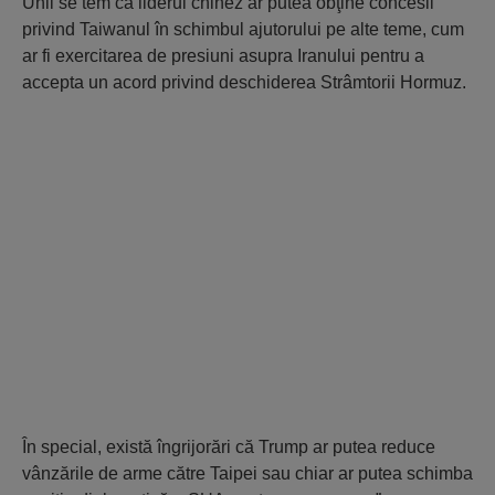
Unii se tem că liderul chinez ar putea obţine concesii
privind Taiwanul în schimbul ajutorului pe alte teme, cum
ar fi exercitarea de presiuni asupra Iranului pentru a
accepta un acord privind deschiderea Strâmtorii Hormuz.
În special, există îngrijorări că Trump ar putea reduce
vânzările de arme către Taipei sau chiar ar putea schimba