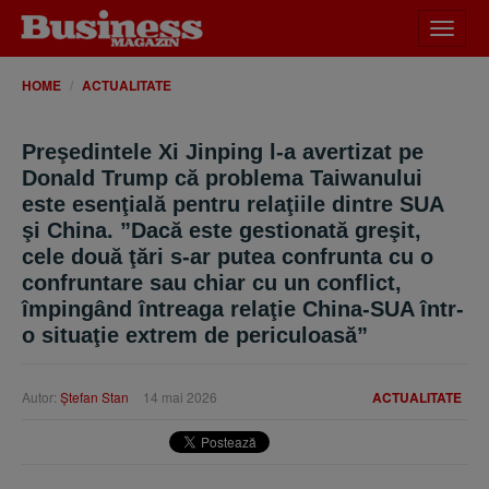
Desch
meniu
HOME
ACTUALITATE
Preşedintele Xi Jinping l-a avertizat pe
Donald Trump că problema Taiwanului
este esenţială pentru relaţiile dintre SUA
şi China. ”Dacă este gestionată greşit,
cele două ţări s-ar putea confrunta cu o
confruntare sau chiar cu un conflict,
împingând întreaga relaţie China-SUA într-
o situaţie extrem de periculoasă”
Autor:
Ştefan Stan
14 mai 2026
ACTUALITATE