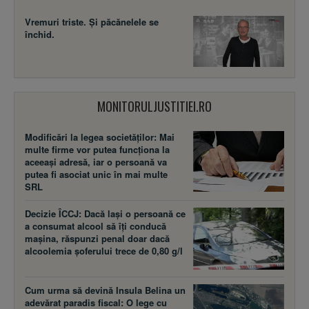
Vremuri triste. Şi păcănelele se
închid.
MONITORULJUSTITIEI.RO
Modificări la legea societăţilor: Mai
multe firme vor putea funcţiona la
aceeaşi adresă, iar o persoană va
putea fi asociat unic în mai multe
SRL
Decizie ÎCCJ: Dacă laşi o persoană ce
a consumat alcool să îţi conducă
maşina, răspunzi penal doar dacă
alcoolemia şoferului trece de 0,80 g/l
Cum urma să devină Insula Belina un
adevărat paradis fiscal: O lege cu