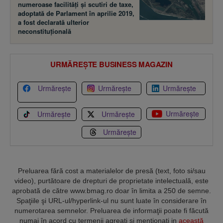
numeroase facilităţi şi scutiri de taxe,
adoptată de Parlament în aprilie 2019,
a fost declarată ulterior
neconstituţională
URMĂREȘTE BUSINESS MAGAZIN
Urmărește
Urmărește
Urmărește
Urmărește
Urmărește
Urmărește
Urmărește
Preluarea fără cost a materialelor de presă (text, foto si/sau
video), purtătoare de drepturi de proprietate intelectuală, este
aprobată de către www.bmag.ro doar în limita a 250 de semne.
Spaţiile şi URL-ul/hyperlink-ul nu sunt luate în considerare în
numerotarea semnelor. Preluarea de informaţii poate fi făcută
numai în acord cu termenii agreaţi şi menţionaţi in
această