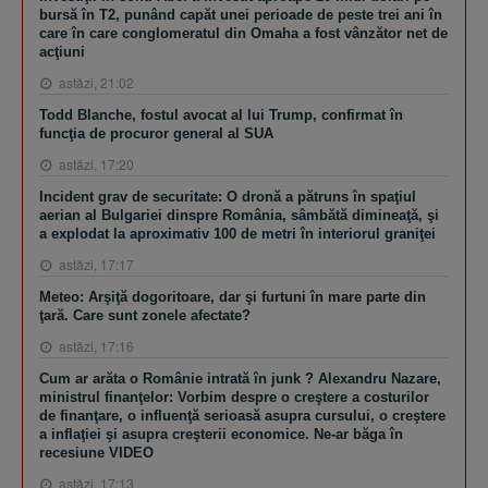
bursă în T2, punând capăt unei perioade de peste trei ani în
care în care conglomeratul din Omaha a fost vânzător net de
acţiuni
astăzi, 21:02
Todd Blanche, fostul avocat al lui Trump, confirmat în
funcţia de procuror general al SUA
astăzi, 17:20
Incident grav de securitate: O dronă a pătruns în spaţiul
aerian al Bulgariei dinspre România, sâmbătă dimineaţă, şi
a explodat la aproximativ 100 de metri în interiorul graniţei
astăzi, 17:17
Meteo: Arşiţă dogoritoare, dar şi furtuni în mare parte din
ţară. Care sunt zonele afectate?
astăzi, 17:16
Cum ar arăta o Românie intrată în junk ? Alexandru Nazare,
ministrul finanţelor: Vorbim despre o creştere a costurilor
de finanţare, o influenţă serioasă asupra cursului, o creştere
a inflaţiei şi asupra creşterii economice. Ne-ar băga în
recesiune VIDEO
astăzi, 17:13