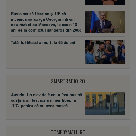
Rusia acuză Ucraina şi UE că
încearcă să atragă Georgia într-un
nou război cu Moscova, la exact 18
ani de la conflictul sângeros din 2008
Tatăl lui Messi a murit la 68 de ani
SMARTRADIO.RO
Austria| Un elev de 9 ani a fost pus să
susţină un test scris în aer liber, la
-1°C, pentru că nu avea mască
COMEDYMALL.RO