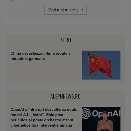
Vezi mai multe ştiri
ZF.RO
China devastează ultima redută a
industriei germane
ALEPHNEWS.RO
OpenAI a întrerupt dezvoltarea noului
model A.I. „Astra”. Este prea
periculos și poate orchestra atacuri
cibernetice fără intervenție umană