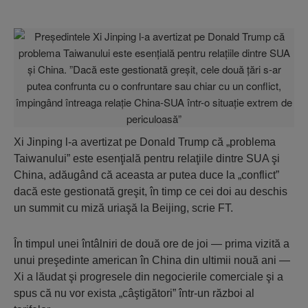
Xi Jinping l-a avertizat pe Donald Trump că „problema
Taiwanului” este esenţială pentru relaţiile dintre SUA şi
China, adăugând că aceasta ar putea duce la „conflict”
dacă este gestionată greşit, în timp ce cei doi au deschis
un summit cu miză uriaşă la Beijing, scrie FT.
În timpul unei întâlniri de două ore de joi — prima vizită a
unui preşedinte american în China din ultimii nouă ani —
Xi a lăudat şi progresele din negocierile comerciale şi a
spus că nu vor exista „câştigători” într-un război al