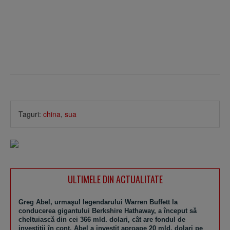
Taguri:
china
,
sua
ULTIMELE DIN ACTUALITATE
Greg Abel, urmaşul legendarului Warren Buffett la
conducerea gigantului Berkshire Hathaway, a început să
cheltuiască din cei 366 mld. dolari, cât are fondul de
investiţii în cont. Abel a investit aproape 20 mld. dolari pe