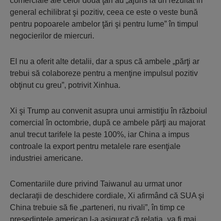
comerciale ale celor două ţări au „ajuns la un rezultat în
general echilibrat şi pozitiv, ceea ce este o veste bună
pentru popoarele ambelor ţări şi pentru lume” în timpul
negocierilor de miercuri.
El nu a oferit alte detalii, dar a spus că ambele „părţi ar
trebui să colaboreze pentru a menţine impulsul pozitiv
obţinut cu greu”, potrivit Xinhua.
Xi şi Trump au convenit asupra unui armistiţiu în războiul
comercial în octombrie, după ce ambele părţi au majorat
anul trecut tarifele la peste 100%, iar China a impus
controale la export pentru metalele rare esenţiale
industriei americane.
Comentariile dure privind Taiwanul au urmat unor
declaraţii de deschidere cordiale, Xi afirmând că SUA şi
China trebuie să fie „parteneri, nu rivali”, în timp ce
preşedintele american l-a asigurat că relaţia „va fi mai