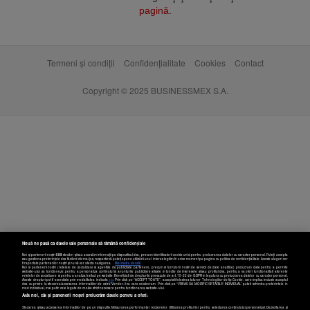
pagină
.
Termeni și condiții
Confidențialitate
Cookies
Contact
Copyright © 2025 BUSINESSMEX S.A.
Nouă ne pasă ca datele tale personale să rămână confidențiale
Noi și partenerii noștri
589
stocăm și/sau accesăm informații pe dispozitivul dvs., precum identificatorii cookie unici pentru prelucrarea datelor cu caracter personal. Puteți accepta
sau gestiona preferințele dvs. făcând clic mai jos, respectiv vă puteți opune utilizării unui interes legitim în orice moment pe pagina cu politica de confidențialitate. Aceste alegeri vor
fi raportate partenerilor noștri și nu vă vor afecta navigarea.
Mai multe detalii
Noi si partenerii nostri (retelele de socializare si agentiile de publicitate partenere, precum si furnizorii nostri de servicii de date analitice) prelucram date pentru a permite
website-ului sa functioneze, pentru a personaliza continutul si anunturile publicitare afisate in functie de interesele si/sau profilul dvs., pentru a va oferi functionalitati aferente
retelelor de socializare si pentru a analiza traficul pe website. Beneficiati de drepturile prevazute de art. 15-22 din GDPR in legatura cu prelucrarea datelor cu caracter personal.
Aceste drepturi pot fi exercitate prin modalitatea indicata
aici
. Prin click pe “ACCEPT TOATE”, acceptati folosirea tuturor Tehnologiilor de tip Cookie, care implica inclusiv acceptul
dvs. cu privire la stocarea/accesarea informatiilor de catre Vendor-ii cu care colaboram. Prin click pe “VREAU SA MODIFIC SETARILE INDIVIDUAL” puteti schimba preferintele in
mod individual, mai putin cele legate de cookie strict necesare pentru functionarea website-ului.
Atât noi, cât și partenerii noștri prelucrăm datele pentru a oferi:
Stocarea și/sau accesarea informațiilor de pe un dispozitiv. Măsurarea performanței reclamelor. Utilizarea profilurilor pentru selectarea conținutului personalizat. Dezvoltarea și