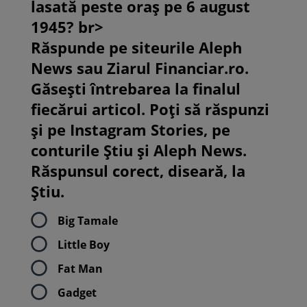
lasată peste oraș pe 6 august
1945? br>
Răspunde pe siteurile Aleph
News sau Ziarul Financiar.ro.
Găsești întrebarea la finalul
fiecărui articol. Poți să răspunzi
și pe Instagram Stories, pe
conturile Știu și Aleph News.
Răspunsul corect, diseară, la
Știu.
Big Tamale
Little Boy
Fat Man
Gadget