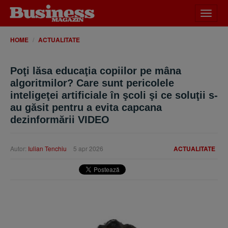
Desch
meniu
HOME
ACTUALITATE
Poţi lăsa educaţia copiilor pe mâna
algoritmilor? Care sunt pericolele
inteligeţei artificiale în şcoli şi ce soluţii s-
au găsit pentru a evita capcana
dezinformării VIDEO
Autor:
Iulian Tenchiu
5 apr 2026
ACTUALITATE