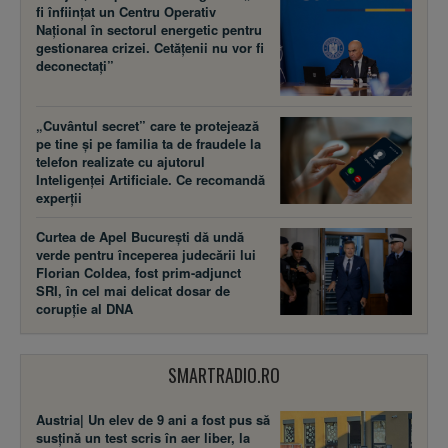
fi înființat un Centru Operativ
Național în sectorul energetic pentru
gestionarea crizei. Cetățenii nu vor fi
deconectați”
„Cuvântul secret” care te protejează
pe tine și pe familia ta de fraudele la
telefon realizate cu ajutorul
Inteligenței Artificiale. Ce recomandă
experții
Curtea de Apel București dă undă
verde pentru începerea judecării lui
Florian Coldea, fost prim-adjunct
SRI, în cel mai delicat dosar de
corupție al DNA
SMARTRADIO.RO
Austria| Un elev de 9 ani a fost pus să
susţină un test scris în aer liber, la