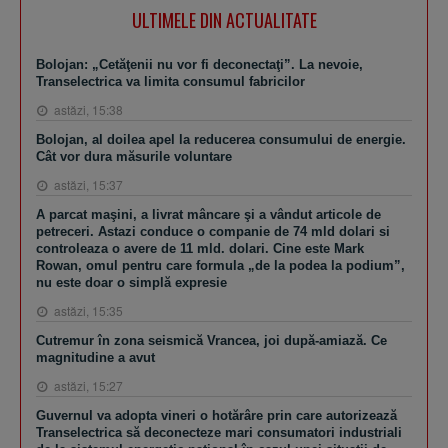
ULTIMELE DIN ACTUALITATE
Bolojan: „Cetăţenii nu vor fi deconectaţi”. La nevoie,
Transelectrica va limita consumul fabricilor
astăzi, 15:38
Bolojan, al doilea apel la reducerea consumului de energie.
Cât vor dura măsurile voluntare
astăzi, 15:37
A parcat maşini, a livrat mâncare şi a vândut articole de
petreceri. Astazi conduce o companie de 74 mld dolari si
controleaza o avere de 11 mld. dolari. Cine este Mark
Rowan, omul pentru care formula „de la podea la podium”,
nu este doar o simplă expresie
astăzi, 15:35
Cutremur în zona seismică Vrancea, joi după-amiază. Ce
magnitudine a avut
astăzi, 15:27
Guvernul va adopta vineri o hotărâre prin care autorizează
Transelectrica să deconecteze mari consumatori industriali