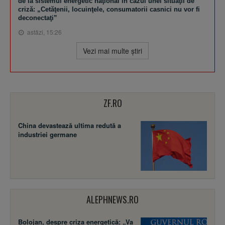
de la sistemul energetic naţional în cazul unei situaţii de
criză: „Cetăţenii, locuinţele, consumatorii casnici nu vor fi
deconectaţi”
astăzi, 15:26
Vezi mai multe ştiri
ZF.RO
China devastează ultima redută a
industriei germane
ALEPHNEWS.RO
Bolojan, despre criza energetică: „Va