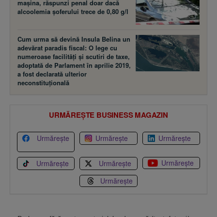
maşina, răspunzi penal doar dacă
alcoolemia şoferului trece de 0,80 g/l
Cum urma să devină Insula Belina un
adevărat paradis fiscal: O lege cu
numeroase facilităţi şi scutiri de taxe,
adoptată de Parlament în aprilie 2019,
a fost declarată ulterior
neconstituţională
URMĂREȘTE BUSINESS MAGAZIN
Urmărește
Urmărește
Urmărește
Urmărește
Urmărește
Urmărește
Urmărește