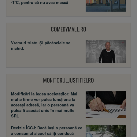
-1°C, pentru că nu avea mască
COMEDYMALL.RO
Vremuri triste. Şi păcănelele se
închid.
MONITORULJUSTITIEI.RO
Modificări la legea societăţilor: Mai
multe firme vor putea funcţiona la
aceeaşi adresă, iar o persoană va
putea fi asociat unic în mai multe
SRL
Decizie ÎCCJ: Dacă laşi o persoană ce
a consumat alcool să îţi conducă